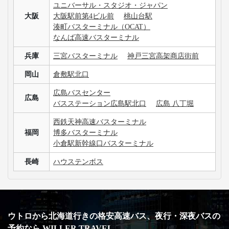
ユニバーサル・スタジオ・ジャパン
大阪
大阪駅前第4ビル前
桃山台駅
湊町バスターミナル（OCAT）
なんば高速バスターミナル
兵庫
三宮バスターミナル
神戸三宮高架商店街前
岡山
倉敷駅北口
広島バスセンター
広島
バスステーション広島駅北口
広島 八丁堀
西鉄天神高速バスターミナル
福岡
博多バスターミナル
小倉駅新幹線口バスターミナル
長崎
ハウステンボス
ウトロから北海道行きの格安高速バス、夜行・深夜バスの
予約なら WILLER TRAVEL