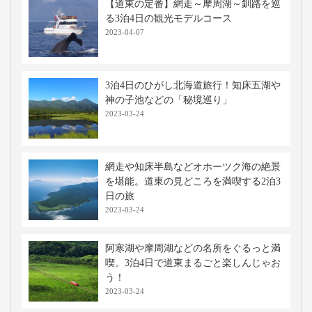
【道東の定番】網走～摩周湖～釧路を巡
る3泊4日の観光モデルコース
2023-04-07
3泊4日のひがし北海道旅行！知床五湖や
神の子池などの「秘境巡り」
2023-03-24
網走や知床半島などオホーツク海の絶景
を堪能。道東の見どころを満喫する2泊3
日の旅
2023-03-24
阿寒湖や摩周湖などの名所をぐるっと満
喫。3泊4日で道東まるごと楽しんじゃお
う！
2023-03-24