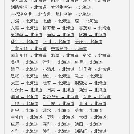
登別温泉
→
北海道
阿寒
→
北海道
摩周
→
北海道
釧路空港
→
北海道
女満別空港
→
北海道
中標津空港
→
北海道
旭川空港
→
北海道
川湯
→
北海道
七飯
→
北海道
森
→
北海道
八雲
→
北海道
留寿都
→
北海道
喜茂別
→
北海道
東神楽
→
北海道
当麻
→
北海道
比布
→
北海道
愛別
→
北海道
上川
→
北海道
美瑛
→
北海道
上富良野
→
北海道
中富良野
→
北海道
南富良野
→
北海道
和寒
→
北海道
剣淵
→
北海道
美幌
→
北海道
津別
→
北海道
斜里
→
北海道
清里
→
北海道
小清水
→
北海道
訓子府
→
北海道
遠軽
→
北海道
湧別
→
北海道
滝上
→
北海道
大空
→
北海道
壮瞥
→
北海道
洞爺湖
→
北海道
むかわ
→
北海道
日高
→
北海道
新冠
→
北海道
浦河
→
北海道
新ひだか
→
北海道
音更
→
北海道
士幌
→
北海道
上士幌
→
北海道
鹿追
→
北海道
新得
→
北海道
清水
→
北海道
芽室
→
北海道
中札内
→
北海道
更別
→
北海道
大樹
→
北海道
広尾
→
北海道
幕別
→
北海道
池田
→
北海道
本別
→
北海道
陸別
→
北海道
釧路町
→
北海道