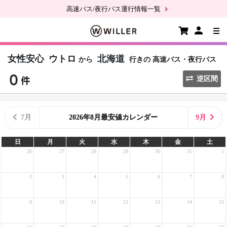
高速バス/夜行バス運行情報一覧
女性安心
ウトロ
北海道
から
行きの
高速バス・夜行バス
逆区間
7月
2026年8月最安値カレンダー
9月
日
月
火
水
木
金
土
26
27
28
29
30
31
1
2
3
4
5
6
7
8
9
10
11
12
13
14
15