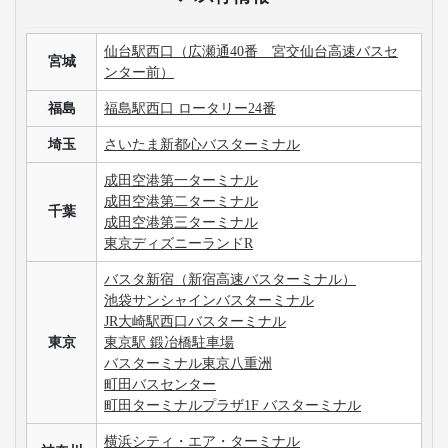
仙台駅西口（広瀬通40番 宮交仙台高速バスセ
宮城
ンター前）
福島
福島駅西口 ロータリー24番
埼玉
さいたま新都心バスターミナル
成田空港第一ターミナル
成田空港第二ターミナル
千葉
成田空港第三ターミナル
東京ディズニーランドR
バスタ新宿（新宿高速バスターミナル）
池袋サンシャインバスターミナル
JR大崎駅西口バスターミナル
東京
東京駅 鍛冶橋駐車場
バスターミナル東京八重洲
町田バスセンター
町田ターミナルプラザ1F バスターミナル
横浜シティ・エア・ターミナル