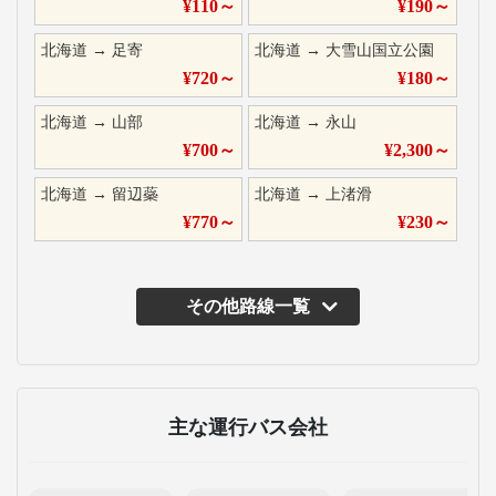
¥
110
～
¥
190
～
北海道
→
足寄
北海道
→
大雪山国立公園
¥
720
～
¥
180
～
北海道
→
山部
北海道
→
永山
¥
700
～
¥
2,300
～
北海道
→
留辺蘂
北海道
→
上渚滑
¥
770
～
¥
230
～
その他路線一覧
主な運行バス会社