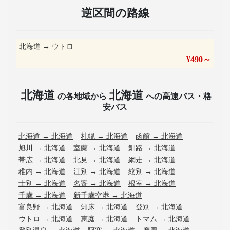
逆区間の路線
北海道
→
ウトロ
¥
490
～
北海道
北海道
の各地域から
への高速バス・格
安バス
北海道
→
北海道
札幌
→
北海道
函館
→
北海道
旭川
→
北海道
室蘭
→
北海道
釧路
→
北海道
帯広
→
北海道
北見
→
北海道
網走
→
北海道
稚内
→
北海道
江別
→
北海道
紋別
→
北海道
士別
→
北海道
名寄
→
北海道
根室
→
北海道
千歳
→
北海道
新千歳空港
→
北海道
富良野
→
北海道
知床
→
北海道
登別
→
北海道
ウトロ
→
北海道
恵庭
→
北海道
トマム
→
北海道