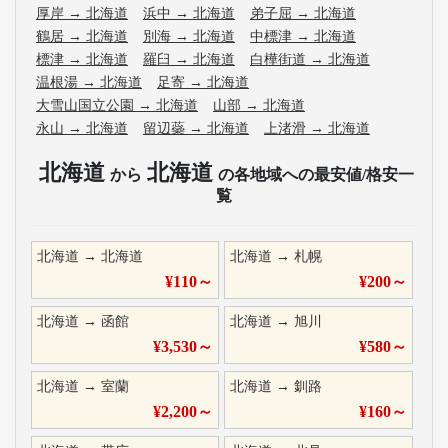
厚岸
→
北海道
浜中
→
北海道
弟子屈
→
北海道
鶴居
→
北海道
別海
→
北海道
中標津
→
北海道
標津
→
北海道
羅臼
→
北海道
白樺街道
→
北海道
温根湯
→
北海道
足寄
→
北海道
大雪山国立公園
→
北海道
山部
→
北海道
永山
→
北海道
留辺蘂
→
北海道
上渚滑
→
北海道
北海道
北海道
から
の各地域への最安値/格安一
覧
北海道
→
北海道
北海道
→
札幌
¥
110
～
¥
200
～
北海道
→
函館
北海道
→
旭川
¥
3,530
～
¥
580
～
北海道
→
室蘭
北海道
→
釧路
¥
2,200
～
¥
160
～