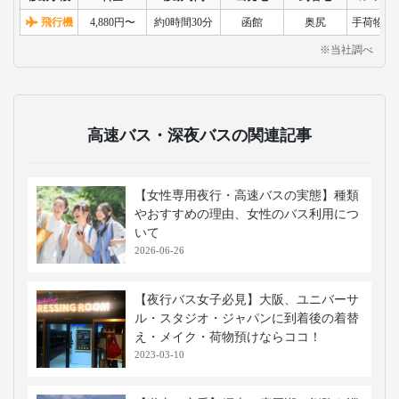
飛行機
4,880円〜
約0時間30分
函館
奥尻
手荷物検
※当社調べ
高速バス・深夜バスの関連記事
【女性専用夜行・高速バスの実態】種類
やおすすめの理由、女性のバス利用につ
いて
2026-06-26
【夜行バス女子必見】大阪、ユニバーサ
ル・スタジオ・ジャパンに到着後の着替
え・メイク・荷物預けならココ！
2023-03-10