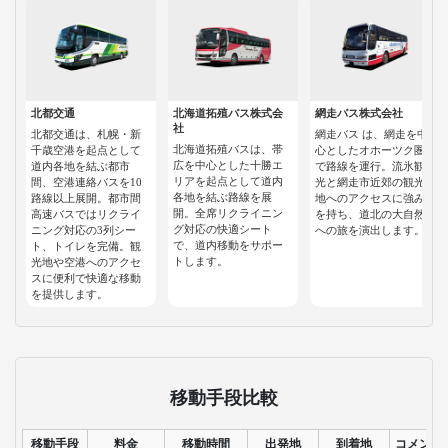
北都交通
北海道拓殖バス株式会
網走バス株式会社
社
北都交通は、札幌・新
網走バス は、網走を中
北海道拓殖バスは、帯
千歳空港を起点として
心としたオホーツク圏
広を中心とした十勝エ
道内各地を結ぶ都市
で路線を運行。流氷観
リアを起点として道内
間、空港連絡バスを10
光と網走市近郊の観光
各地を結ぶ路線を展
路線以上展開。都市間
地へのアクセスに強み
開。全席リクライニン
高速バスではリクライ
を持ち、道北の大自然
グ対応の快適シート
ニング対応の3列シー
への旅を演出します。
で、道内移動をサポー
ト、トイレを完備。観
トします。
光地や空港へのアクセ
スに便利で快適な移動
を提供します。
移動手段比較
移動手段
料金
移動時間
出発地
到着地
コメント