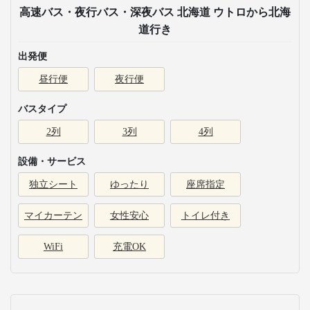
高速バス・夜行バス・深夜バス 北海道 ウトロから北海
道行き
出発便
昼行便
夜行便
バスタイプ
2列
3列
4列
設備・サービス
独立シート
ゆったり
座席指定
マイカーテン
女性安心
トイレ付き
WiFi
充電OK