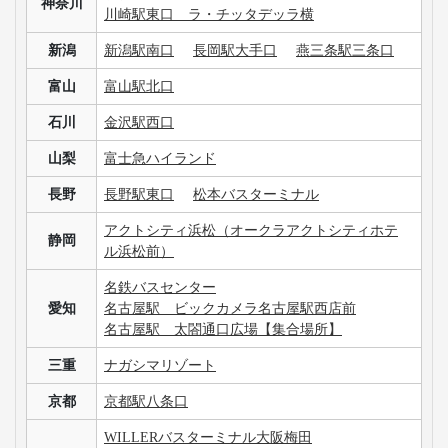
神奈川
川崎駅東口 ラ・チッタデッラ横
新潟
新潟駅南口
長岡駅大手口
燕三条駅三条口
富山
富山駅北口
石川
金沢駅西口
山梨
富士急ハイランド
長野
長野駅東口
松本バスターミナル
アクトシティ浜松（オークラアクトシティホテ
静岡
ル浜松前）
名鉄バスセンター
愛知
名古屋駅 ビックカメラ名古屋駅西店前
名古屋駅 太閤通口広場【集合場所】
三重
ナガシマリゾート
京都
京都駅八条口
WILLERバスターミナル大阪梅田