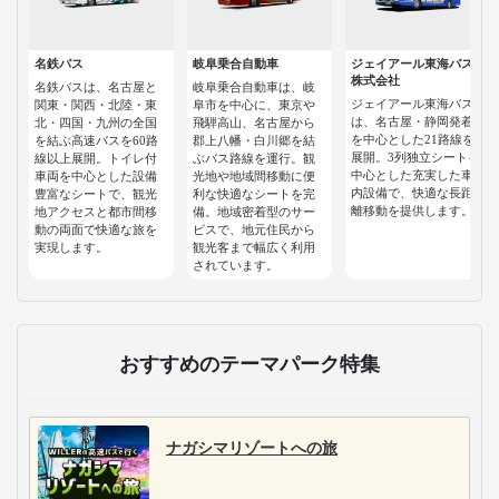
名鉄バス
岐阜乗合自動車
ジェイアール東海バス
株式会社
名鉄バスは、名古屋と
岐阜乗合自動車は、岐
ジェイアール東海バス
関東・関西・北陸・東
阜市を中心に、東京や
は、名古屋・静岡発着
北・四国・九州の全国
飛騨高山、名古屋から
を中心とした21路線を
を結ぶ高速バスを60路
郡上八幡・白川郷を結
展開。3列独立シートを
線以上展開。トイレ付
ぶバス路線を運行。観
中心とした充実した車
車両を中心とした設備
光地や地域間移動に便
内設備で、快適な長距
豊富なシートで、観光
利な快適なシートを完
離移動を提供します。
地アクセスと都市間移
備。地域密着型のサー
動の両面で快適な旅を
ビスで、地元住民から
実現します。
観光客まで幅広く利用
されています。
おすすめのテーマパーク特集
ナガシマリゾートへの旅