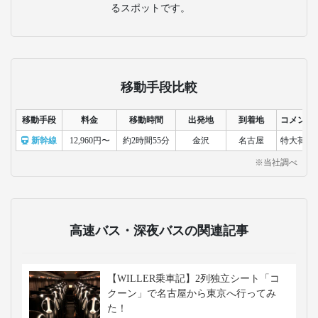
るスポットです。
移動手段比較
移動手段
料金
移動時間
出発地
到着地
コメント
新幹線
12,960円〜
約2時間55分
金沢
名古屋
特大荷物
※当社調べ
高速バス・深夜バスの関連記事
【WILLER乗車記】2列独立シート「コ
クーン」で名古屋から東京へ行ってみ
た！