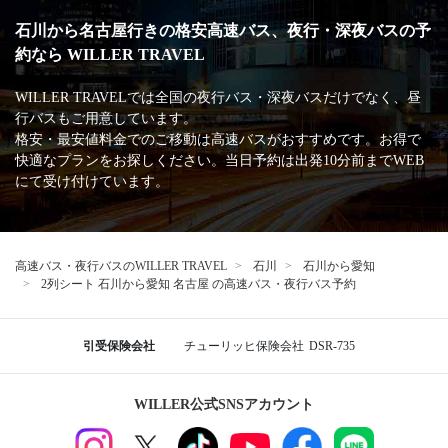
石川から名古屋行きの格安高速バス、夜行・深夜バスの予
約なら WILLER TRAVEL
WILLER TRAVELでは全国の夜行バス・深夜バスだけでなく、昼
行バスもご用意しています。
格安・最安値料金でのご移動は高速バスがおすすめです。お得で
快適なプランをお探しください。当日予約は出発10分前までWEB
にて受け付けています。
高速バス・夜行バスのWILLER TRAVEL
石川
石川から愛知
2列シート 石川から愛知 名古屋 の高速バス・夜行バス予約
引受保険会社
チューリッヒ保険会社
DSR-735
WILLER公式SNSアカウント