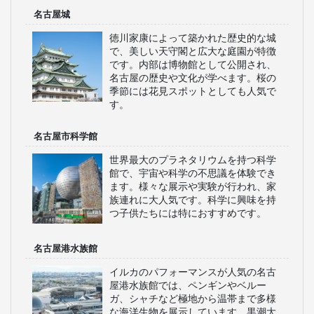
名古屋城
徳川家康によって築かれた歴史的な城
で、美しい天守閣と広大な庭園が特徴
です。内部は博物館として公開され、
名古屋の歴史や文化が学べます。桜の
季節には花見スポットとしても人気で
す。
名古屋市科学館
世界最大のプラネタリウムを持つ科学
館で、宇宙や科学の不思議を体験でき
ます。様々な展示や実験が行われ、家
族連れに大人気です。科学に興味を持
つ子供たちには特におすすめです。
名古屋港水族館
イルカのパフォーマンスが人気の名古
屋港水族館では、ペンギンやベルー
ガ、シャチなど極地から温帯まで多様
な海洋生物を展示しています。黒潮大