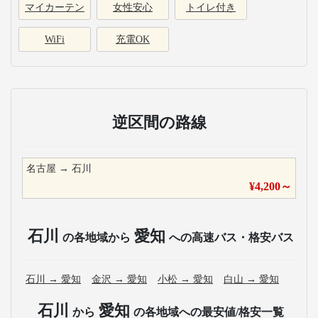
マイカーテン
女性安心
トイレ付き
WiFi
充電OK
逆区間の路線
名古屋
→
石川
¥
4,200
～
石川
愛知
の各地域から
への高速バス・格安バス
石川
→
愛知
金沢
→
愛知
小松
→
愛知
白山
→
愛知
石川
愛知
から
の各地域への最安値/格安一覧