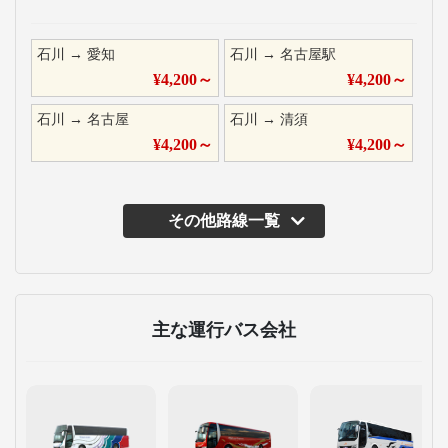
石川
→
愛知
石川
→
名古屋駅
¥
4,200
～
¥
4,200
～
石川
→
名古屋
石川
→
清須
¥
4,200
～
¥
4,200
～
その他路線一覧
主な運行バス会社