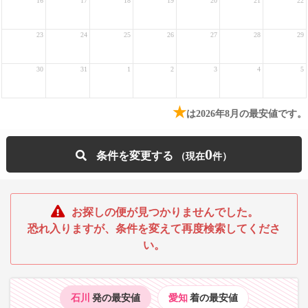
16
17
18
19
20
21
22
23
24
25
26
27
28
29
30
31
1
2
3
4
5
★
は2026年8月の最安値です。
0
条件を変更する
お探しの便が見つかりませんでした。
恐れ入りますが、条件を変えて再度検索してくださ
い。
石川
発の最安値
愛知
着の最安値