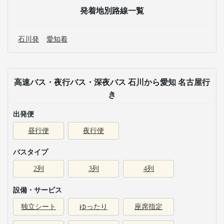
発着地別路線一覧
石川発
愛知着
高速バス・夜行バス・深夜バス 石川から愛知 名古屋行
き
出発便
昼行便
夜行便
バスタイプ
2列
3列
4列
設備・サービス
独立シート
ゆったり
座席指定