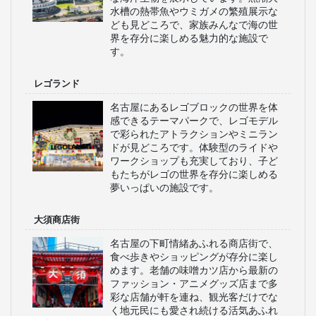
水槽の熱帯魚やウミガメの繁殖展示な
ども見どころで、家族みんなで海の世
界を存分に楽しめる魅力的な施設で
す。
レゴランド
名古屋にあるレゴブロックの世界を体
感できるテーマパークで、レゴモデル
で彩られたアトラクションやミニラン
ドが見どころです。体験型のライドや
ワークショップも充実しており、子ど
もたちがレゴの世界を存分に楽しめる
夢いっぱいの施設です。
大須商店街
名古屋の下町情緒あふれる商店街で、
食べ歩きやショッピングが存分に楽し
めます。老舗の味噌カツ店から最新の
ファッション・アニメグッズ店まで多
彩な店舗が軒を連ね、観光客だけでな
く地元民にも愛され続ける活気あふれ