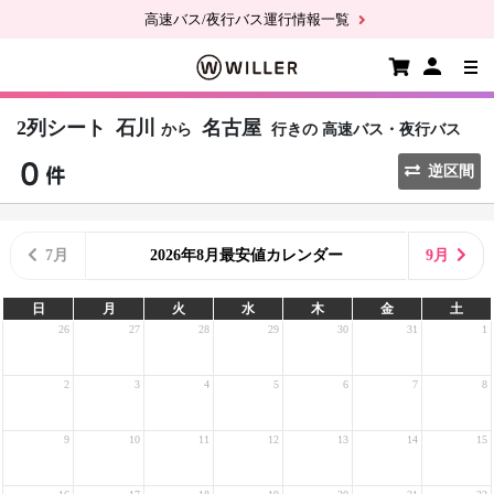
高速バス/夜行バス運行情報一覧
2列シート
石川
名古屋
から
行きの
高速バス・夜行バス
逆区間
7月
2026年8月最安値カレンダー
9月
日
月
火
水
木
金
土
26
27
28
29
30
31
1
2
3
4
5
6
7
8
9
10
11
12
13
14
15