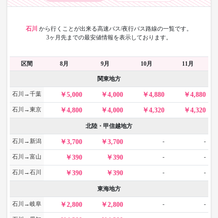
石川
から
行くことが出来る高速バス/夜行バス路線の一覧です。
3ヶ月先までの最安値情報を表示しております。
区間
8月
9月
10月
11月
関東地方
石川→千葉
5,000
4,000
4,880
4,880
石川→東京
4,800
4,000
4,320
4,320
北陸・甲信越地方
石川→新潟
-
-
3,700
3,700
石川→富山
-
-
390
390
石川→石川
-
-
390
390
東海地方
石川→岐阜
-
-
2,800
2,800