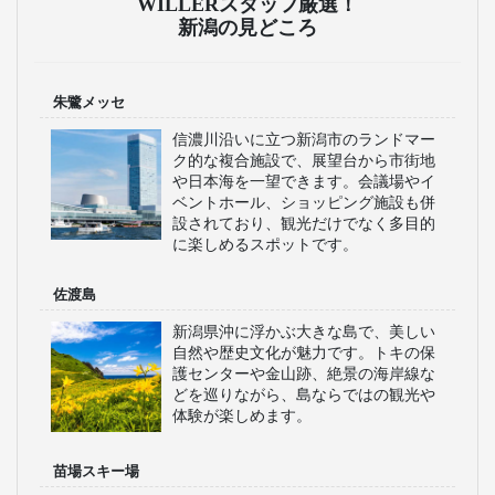
WILLERスタッフ厳選！
新潟の見どころ
朱鷺メッセ
信濃川沿いに立つ新潟市のランドマー
ク的な複合施設で、展望台から市街地
や日本海を一望できます。会議場やイ
ベントホール、ショッピング施設も併
設されており、観光だけでなく多目的
に楽しめるスポットです。
佐渡島
新潟県沖に浮かぶ大きな島で、美しい
自然や歴史文化が魅力です。トキの保
護センターや金山跡、絶景の海岸線な
どを巡りながら、島ならではの観光や
体験が楽しめます。
苗場スキー場