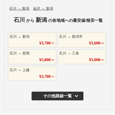
石川
→
新潟
金沢
→
新潟
石川
新潟
から
の各地域への最安値/格安一覧
石川
→
新潟
石川
→
新潟市
¥
3,700
～
¥
5,600
～
石川
→
長岡
石川
→
三条
¥
5,000
～
¥
5,000
～
石川
→
上越
¥
3,700
～
その他路線一覧