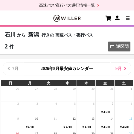
高速バス/夜行バス運行情報一覧
石川
新潟
から
行きの
高速バス・夜行バス
2
件
逆区間
7月
2026年8月最安値カレンダー
9月
日
月
火
水
木
金
土
26
27
28
29
30
31
1
2
3
4
5
6
7
8
￥4,500
9
10
11
12
13
14
15
￥4,500
￥4,500
￥4,500
￥4,500
￥4,500
16
17
18
19
20
21
22