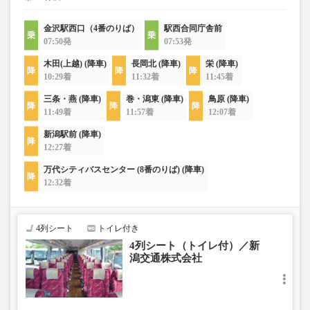
金沢駅西口（4番のりば）
駅西合同庁舎前
07:50発
07:53発
木田(上越) (降車)
長岡北 (降車)
栄 (降車)
10:29着
11:32着
11:45着
三条・燕 (降車)
巻・潟東 (降車)
鳥原 (降車)
11:49着
11:57着
12:07着
新潟駅前 (降車)
12:27着
万代シティバスセンター (8番のりば) (降車)
12:32着
4列シート
トイレ付き
4列シート（トイレ付）／新
潟交通株式会社