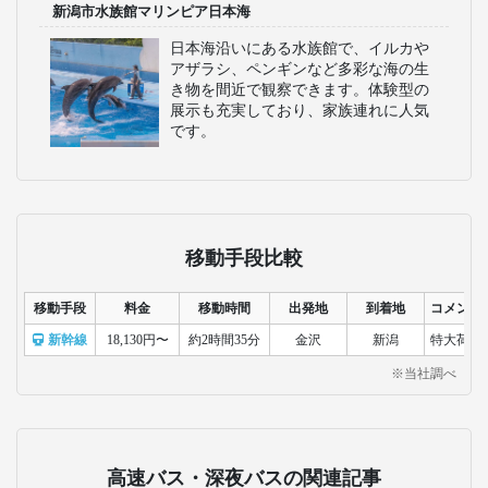
新潟市水族館マリンピア日本海
日本海沿いにある水族館で、イルカや
アザラシ、ペンギンなど多彩な海の生
き物を間近で観察できます。体験型の
展示も充実しており、家族連れに人気
です。
移動手段比較
移動手段
料金
移動時間
出発地
到着地
コメント
新幹線
18,130円〜
約2時間35分
金沢
新潟
特大荷物
※当社調べ
高速バス・深夜バスの関連記事