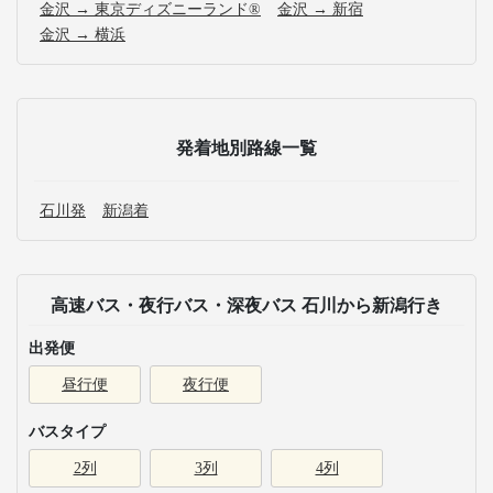
金沢 → 東京ディズニーランド®
金沢 → 新宿
金沢 → 横浜
発着地別路線一覧
石川発
新潟着
高速バス・夜行バス・深夜バス 石川から新潟行き
出発便
昼行便
夜行便
バスタイプ
2列
3列
4列