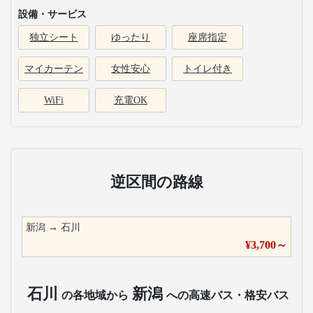
設備・サービス
独立シート
ゆったり
座席指定
マイカーテン
女性安心
トイレ付き
WiFi
充電OK
逆区間の路線
新潟
→
石川
¥
3,700
～
石川
新潟
の各地域から
への高速バス・格安バス