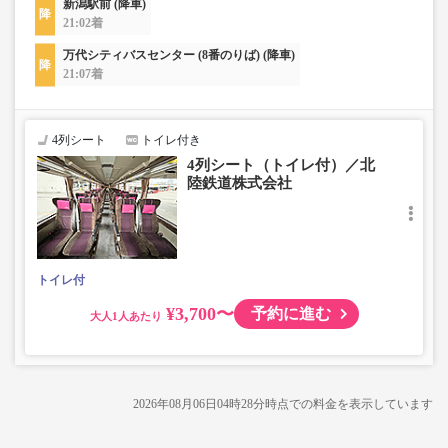
新潟駅前 (降車)
21:02着
万代シティバスセンター (8番のりば) (降車)
21:07着
4列シート
トイレ付き
4列シート（トイレ付）／北
陸鉄道株式会社
トイレ付
¥3,700〜
予約に進む
大人
2026年08月06日04時28分
時点での料金を表示しています