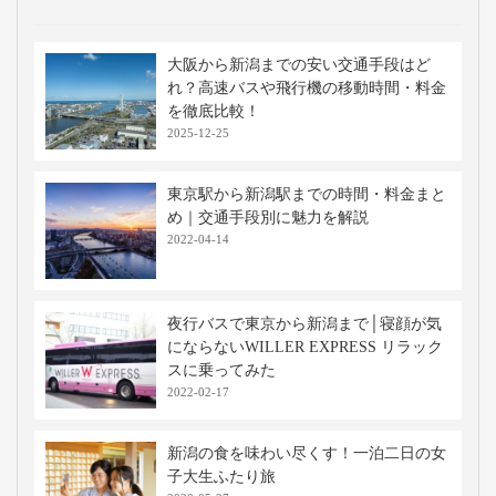
大阪から新潟までの安い交通手段はど
れ？高速バスや飛行機の移動時間・料金
を徹底比較！
2025-12-25
東京駅から新潟駅までの時間・料金まと
め｜交通手段別に魅力を解説
2022-04-14
夜行バスで東京から新潟まで│寝顔が気
にならないWILLER EXPRESS リラック
スに乗ってみた
2022-02-17
新潟の食を味わい尽くす！一泊二日の女
子大生ふたり旅