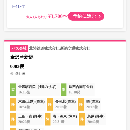
トイレ付
¥3,700〜
予約に進む
大人
北陸鉄道株式会社,新潟交通株式会社
金沢⇒新潟
0003便
昼行便
金沢駅西口（4番のりば）
駅西合同庁舎前
16:15発
16:18発
木田(上越) (降車)
長岡北 (降車)
栄 (降車)
18:54着
20:02着
20:16着
三条・燕 (降車)
巻・潟東 (降車)
鳥原 (降車)
20:22着
20:31着
20:42着