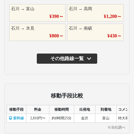
石川
→
富山
石川
→
高岡
¥
390
～
¥
1,200
～
石川
→
氷見
石川
→
南砺
¥
800
～
¥
430
～
その他路線一覧
移動手段比較
移動手段
料金
移動時間
出発地
到着地
コメント
新幹線
2,810円〜
約0時間25分
金沢
富山
特大荷物
※当社調べ