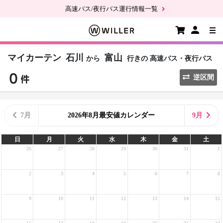
高速バス/夜行バス運行情報一覧
マイカーテン
石川
富山
から
行きの
高速バス・夜行バス
逆区間
7月
2026年8月最安値カレンダー
9月
日
月
火
水
木
金
土
26
27
28
29
30
31
1
2
3
4
5
6
7
8
9
10
11
12
13
14
15