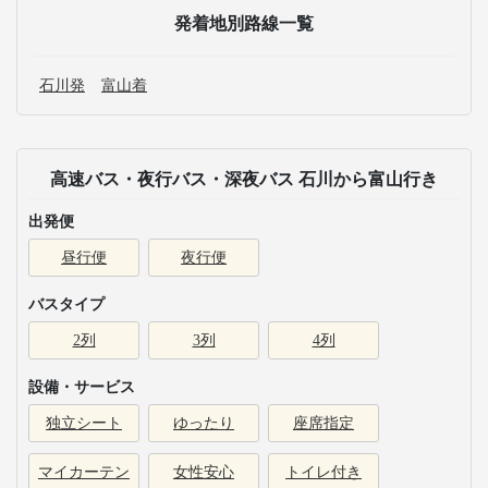
発着地別路線一覧
石川発
富山着
高速バス・夜行バス・深夜バス 石川から富山行き
出発便
昼行便
夜行便
バスタイプ
2列
3列
4列
設備・サービス
独立シート
ゆったり
座席指定
マイカーテン
女性安心
トイレ付き