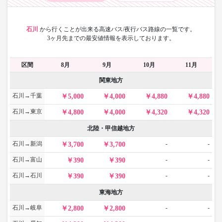
石川
から
行くことが出来る高速バス/夜行バス路線の一覧です。
3ヶ月先までの最安値情報を表示しております。
区間
8月
9月
10月
11月
関東地方
石川→千葉
5,000
4,000
4,880
4,880
石川→東京
4,800
4,000
4,320
4,320
北陸・甲信越地方
石川→新潟
-
-
3,700
3,700
石川→富山
-
-
390
390
石川→石川
-
-
390
390
東海地方
石川→岐阜
-
-
2,800
2,800