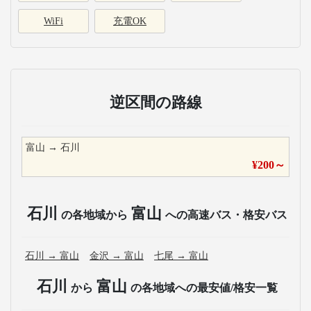
WiFi
充電OK
逆区間の路線
富山
→
石川
¥
200
～
石川
富山
の各地域から
への高速バス・格安バス
石川
→
富山
金沢
→
富山
七尾
→
富山
石川
富山
から
の各地域への最安値/格安一覧