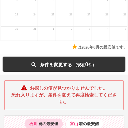
16
17
18
19
20
21
22
23
24
25
26
27
28
29
30
31
1
2
3
4
5
★
は2026年8月の最安値です。
0
条件を変更する
お探しの便が見つかりませんでした。
恐れ入りますが、条件を変えて再度検索してくださ
い。
石川
発の最安値
富山
着の最安値