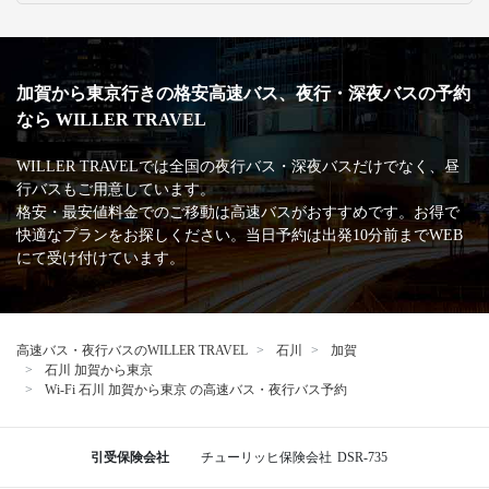
加賀から東京行きの格安高速バス、夜行・深夜バスの予約
なら WILLER TRAVEL
WILLER TRAVELでは全国の夜行バス・深夜バスだけでなく、昼
行バスもご用意しています。
格安・最安値料金でのご移動は高速バスがおすすめです。お得で
快適なプランをお探しください。当日予約は出発10分前までWEB
にて受け付けています。
高速バス・夜行バスのWILLER TRAVEL
石川
加賀
石川 加賀から東京
Wi-Fi 石川 加賀から東京 の高速バス・夜行バス予約
引受保険会社
チューリッヒ保険会社
DSR-735