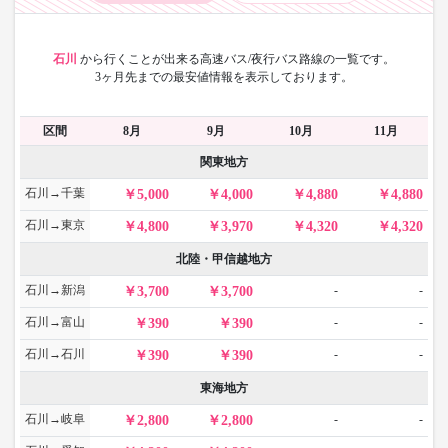
石川
から
行くことが出来る高速バス/夜行バス路線の一覧です。
3ヶ月先までの最安値情報を表示しております。
区間
8月
9月
10月
11月
関東地方
石川→千葉
5,000
4,000
4,880
4,880
石川→東京
4,800
3,970
4,320
4,320
北陸・甲信越地方
石川→新潟
-
-
3,700
3,700
石川→富山
-
-
390
390
石川→石川
-
-
390
390
東海地方
石川→岐阜
-
-
2,800
2,800