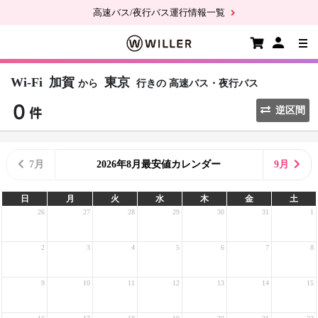
高速バス/夜行バス運行情報一覧
Wi-Fi
加賀
東京
から
行きの
高速バス・夜行バス
逆区間
7月
2026年8月最安値カレンダー
9月
日
月
火
水
木
金
土
26
27
28
29
30
31
1
2
3
4
5
6
7
8
9
10
11
12
13
14
15