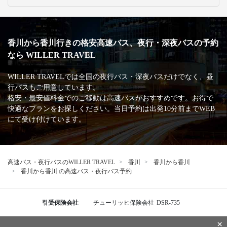
香川から香川行きの格安高速バス、夜行・深夜バスの予約
なら WILLER TRAVEL
WILLER TRAVELでは全国の夜行バス・深夜バスだけでなく、昼
行バスもご用意しています。
格安・最安値料金でのご移動は高速バスがおすすめです。お得で
快適なプランをお探しください。当日予約は出発10分前までWEB
にて受け付けています。
高速バス・夜行バスのWILLER TRAVEL
香川
香川から香川
香川から香川 の高速バス・夜行バス予約
引受保険会社
チューリッヒ保険会社
DSR-735
×