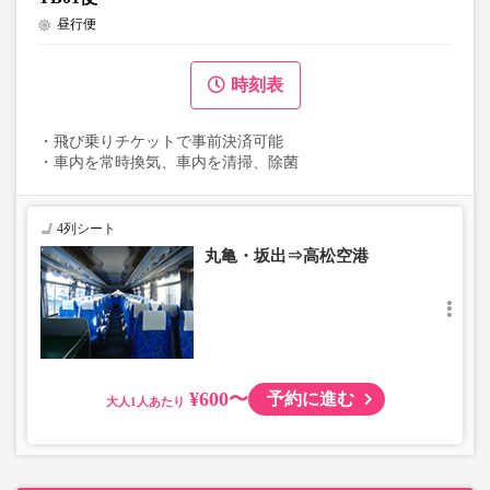
昼行便
時刻表
・飛び乗りチケットで事前決済可能
・車内を常時換気、車内を清掃、除菌
4列シート
丸亀・坂出⇒高松空港
¥600〜
予約に進む
大人