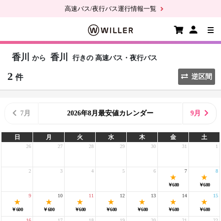
高速バス/夜行バス運行情報一覧
香川
香川
から
行きの
高速バス・夜行バス
2
件
逆区間
7月
2026年8月最安値カレンダー
9月
日
月
火
水
木
金
土
26
27
28
29
30
31
1
2
3
4
5
6
7
8
￥600
￥600
9
10
11
12
13
14
15
￥600
￥600
￥600
￥600
￥600
￥600
￥600
16
17
18
19
20
21
22