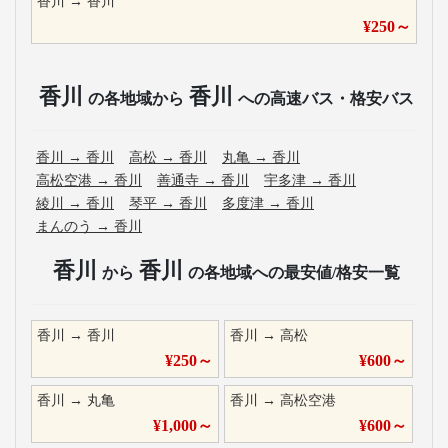
香川
→
香川
¥
250
～
香川
香川
の各地域から
への高速バス・格安バス
香川
→
香川
高松
→
香川
丸亀
→
香川
高松空港
→
香川
善通寺
→
香川
宇多津
→
香川
綾川
→
香川
琴平
→
香川
多度津
→
香川
まんのう
→
香川
香川
香川
から
の各地域への最安値/格安一覧
香川
→
香川
香川
→
高松
¥
250
～
¥
600
～
香川
→
丸亀
香川
→
高松空港
¥
1,000
～
¥
600
～