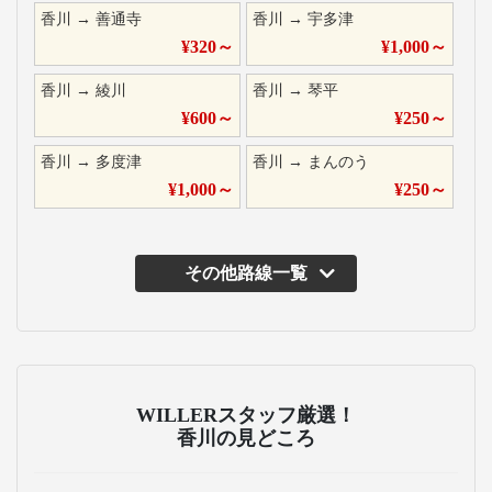
香川
→
善通寺
香川
→
宇多津
¥
320
～
¥
1,000
～
香川
→
綾川
香川
→
琴平
¥
600
～
¥
250
～
香川
→
多度津
香川
→
まんのう
¥
1,000
～
¥
250
～
その他路線一覧
WILLERスタッフ厳選！
香川の見どころ