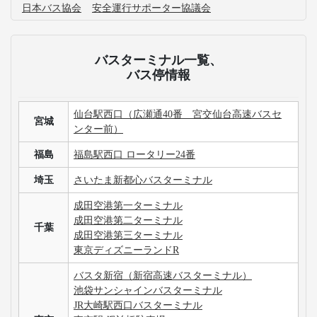
日本バス協会
安全運行サポーター協議会
バスターミナル一覧、
バス停情報
仙台駅西口（広瀬通40番 宮交仙台高速バスセ
宮城
ンター前）
福島
福島駅西口 ロータリー24番
埼玉
さいたま新都心バスターミナル
成田空港第一ターミナル
成田空港第二ターミナル
千葉
成田空港第三ターミナル
東京ディズニーランドR
バスタ新宿（新宿高速バスターミナル）
池袋サンシャインバスターミナル
JR大崎駅西口バスターミナル