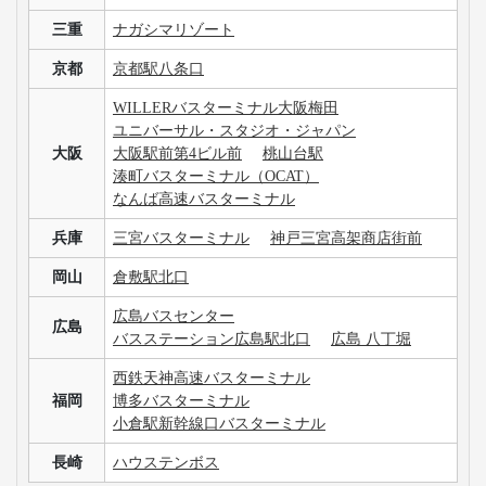
三重
ナガシマリゾート
京都
京都駅八条口
WILLERバスターミナル大阪梅田
ユニバーサル・スタジオ・ジャパン
大阪
大阪駅前第4ビル前
桃山台駅
湊町バスターミナル（OCAT）
なんば高速バスターミナル
兵庫
三宮バスターミナル
神戸三宮高架商店街前
岡山
倉敷駅北口
広島バスセンター
広島
バスステーション広島駅北口
広島 八丁堀
西鉄天神高速バスターミナル
福岡
博多バスターミナル
小倉駅新幹線口バスターミナル
長崎
ハウステンボス