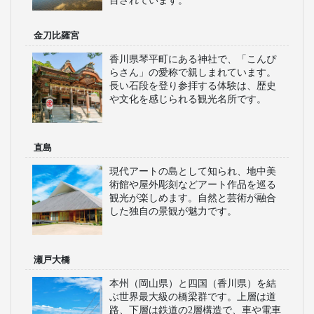
目されています。
金刀比羅宮
香川県琴平町にある神社で、「こんぴ
らさん」の愛称で親しまれています。
長い石段を登り参拝する体験は、歴史
や文化を感じられる観光名所です。
直島
現代アートの島として知られ、地中美
術館や屋外彫刻などアート作品を巡る
観光が楽しめます。自然と芸術が融合
した独自の景観が魅力です。
瀬戸大橋
本州（岡山県）と四国（香川県）を結
ぶ世界最大級の橋梁群です。上層は道
路、下層は鉄道の2層構造で、車や電車