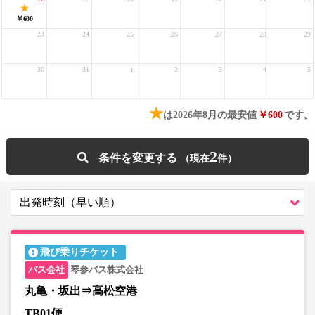
￥600
23
24
25
26
27
28
29
30
31
1
2
3
4
5
★
は2026年8月の最安値
￥600
です。
2
条件を変更する
飛び乗りチケット
琴参バス株式会社
丸亀・坂出⇒高松空港
TB01便