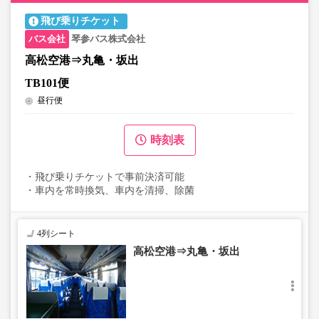
飛び乗りチケット
琴参バス株式会社
高松空港⇒丸亀・坂出
TB101便
昼行便
時刻表
・飛び乗りチケットで事前決済可能
・車内を常時換気、車内を清掃、除菌
4列シート
高松空港⇒丸亀・坂出