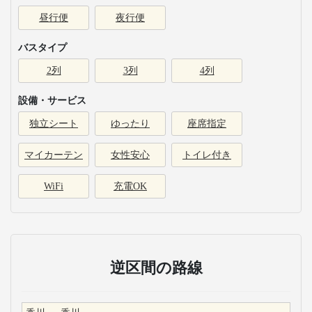
昼行便
夜行便
バスタイプ
2列
3列
4列
設備・サービス
独立シート
ゆったり
座席指定
マイカーテン
女性安心
トイレ付き
WiFi
充電OK
逆区間の路線