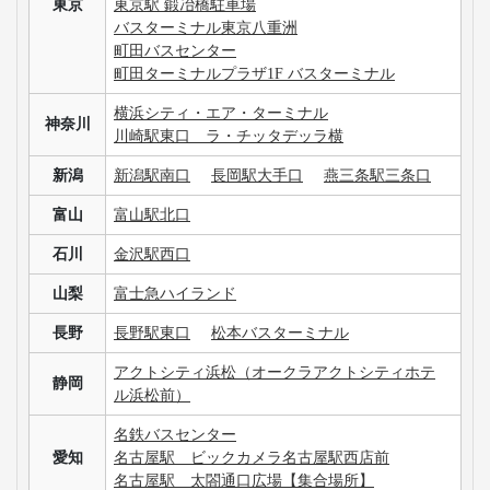
東京
東京駅 鍛冶橋駐車場
バスターミナル東京八重洲
町田バスセンター
町田ターミナルプラザ1F バスターミナル
横浜シティ・エア・ターミナル
神奈川
川崎駅東口 ラ・チッタデッラ横
新潟
新潟駅南口
長岡駅大手口
燕三条駅三条口
富山
富山駅北口
石川
金沢駅西口
山梨
富士急ハイランド
長野
長野駅東口
松本バスターミナル
アクトシティ浜松（オークラアクトシティホテ
静岡
ル浜松前）
名鉄バスセンター
愛知
名古屋駅 ビックカメラ名古屋駅西店前
名古屋駅 太閤通口広場【集合場所】