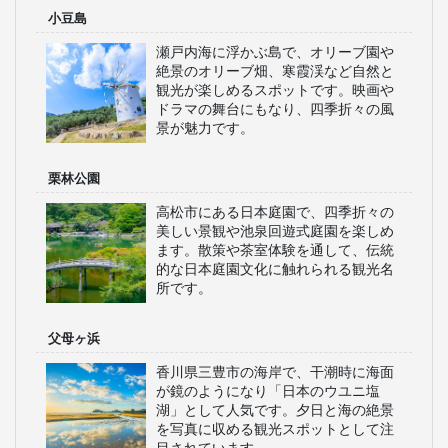
小豆島
瀬戸内海に浮かぶ島で、オリーブ園や
絶景のオリーブ畑、寒霞渓など自然と
観光が楽しめるスポットです。映画や
ドラマの舞台にもなり、四季折々の風
景が魅力です。
栗林公園
高松市にある日本庭園で、四季折々の
美しい景観や池泉回遊式庭園を楽しめ
ます。散策や茶室体験を通して、伝統
的な日本庭園文化に触れられる観光名
所です。
父母ヶ浜
香川県三豊市の海岸で、干潮時に海面
が鏡のようになり「日本のウユニ塩
湖」として人気です。夕日と海の絶景
を写真に収める観光スポットとして注