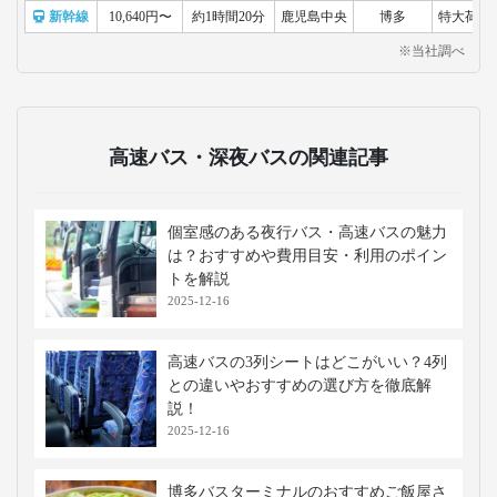
福岡県福津市にある宮地嶽神社は、開
運・商売繁盛のご利益で知られる古
社。年2回だけ現れる「光の道」の絶景
が有名で、初詣や季節の祭りも賑わい
ます。
糸島
福岡市近郊の自然豊かなエリアで、オ
シャレなカフェや海岸線の絶景スポッ
トが点在します。ドライブやサイクリ
ング、海辺のアクティビティも楽し
め、若者から家族連れまで幅広い層に
人気の観光地です。
移動手段比較
移動手段
料金
移動時間
出発地
到着地
コメント
飛行機
11,000円〜
約0時間50分
鹿児島
福岡
手荷物検