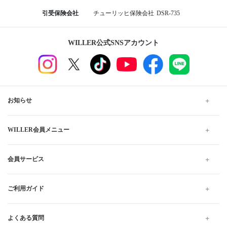
西鉄天神高速バスターミナル
福岡
博多バスターミナル
小倉駅新幹線口バスターミナル
鹿児島から福岡行きの格安高速バス、夜行・深夜バスの予
約なら WILLER TRAVEL
WILLER TRAVELでは全国の夜行バス・深夜バスだけでなく、昼
行バスもご用意しています。
格安・最安値料金でのご移動は高速バスがおすすめです。お得で
快適なプランをお探しください。当日予約は出発10分前までWEB
にて受け付けています。
高速バス・夜行バスのWILLER TRAVEL
鹿児島
鹿児島から福岡
ゆったり 鹿児島から福岡 の高速バス・夜行バス予約