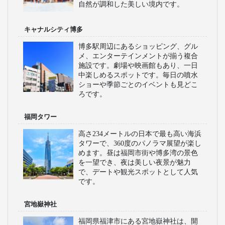
ます。
WILLERスタッフ厳選！
福岡の見どころ
大濠公園
都市の中心にありオアシスとして市民
に親しまれる広大な公園です。ランニ
ングや散歩を楽しんだりできます。季
節ごとのイベントや美しい日本庭園も
魅力です。
太宰府天満宮
学問の神様を祀る神社で、全国各地か
ら”合格祈願”に訪れます。梅の花が美
しく咲き、参道には多くの土産物店や