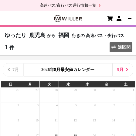
高速バス/夜行バス運行情報一覧
ゆったり
鹿児島
福岡
から
行きの
高速バス・夜行バス
1
件
逆区間
7月
2026年8月最安値カレンダー
9月
日
月
火
水
木
金
土
26
27
28
29
30
31
1
2
3
4
5
6
7
8
9
10
11
12
13
14
15
16
17
18
19
20
21
22