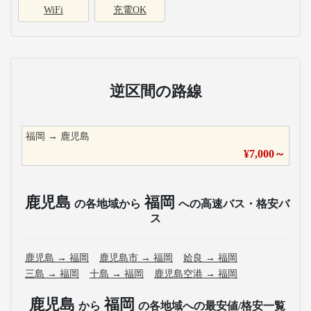
WiFi
充電OK
逆区間の路線
福岡
→
鹿児島
¥
7,000
～
鹿児島
福岡
の各地域から
への高速バス・格安バ
ス
鹿児島
→
福岡
鹿児島市
→
福岡
姶良
→
福岡
三島
→
福岡
十島
→
福岡
鹿児島空港
→
福岡
鹿児島
福岡
から
の各地域への最安値/格安一覧