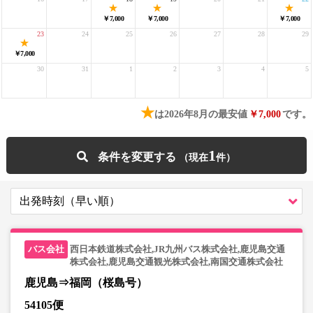
￥7,000
￥7,000
￥7,000
23
24
25
26
27
28
29
￥7,000
30
31
1
2
3
4
5
★
は2026年8月の最安値
￥7,000
です。
1
条件を変更する
西日本鉄道株式会社,JR九州バス株式会社,鹿児島交通
株式会社,鹿児島交通観光株式会社,南国交通株式会社
鹿児島⇒福岡（桜島号）
54105便