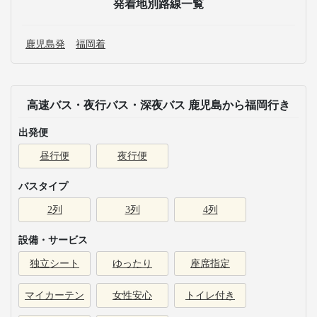
発着地別路線一覧
鹿児島発
福岡着
高速バス・夜行バス・深夜バス 鹿児島から福岡行き
出発便
昼行便
夜行便
バスタイプ
2列
3列
4列
設備・サービス
独立シート
ゆったり
座席指定
マイカーテン
女性安心
トイレ付き