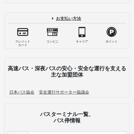
博多バスターミナルのおすすめご飯屋さ
ん14選！ランチ・カフェ・居酒屋も！
2026-08-05
大阪から福岡への一番安い行き方は？交
通手段別の料金・時間を徹底比較
2026-06-04
福岡から東京への一番安い行き方は？料
金や所要時間を徹底比較！
2026-05-15
博多観光満喫！みずほPayPayドーム福岡
への行き方と周辺の観光・オススメスポ
ット
2024-12-24