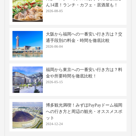
新幹線
10,640円〜
約1時間20分
鹿児島中央
博多
特大荷物
※当社調べ
高速バス・深夜バスの関連記事
個室感のある夜行バス・高速バスの魅力
は？おすすめや費用目安・利用のポイン
トを解説
2025-12-16
高速バスの3列シートはどこがいい？4列
との違いやおすすめの選び方を徹底解
説！
2025-12-16