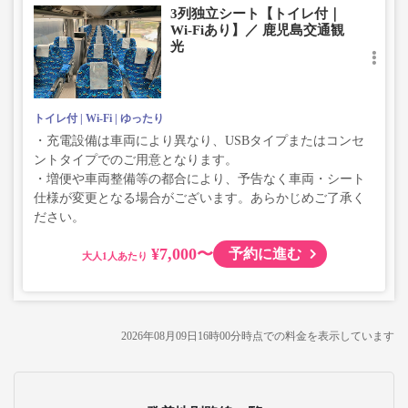
3列独立シート【トイレ付｜
Wi-Fiあり】／ 鹿児島交通観
光
トイレ付
Wi-Fi
ゆったり
・充電設備は車両により異なり、USBタイプまたはコンセ
ントタイプでのご用意となります。
・増便や車両整備等の都合により、予告なく車両・シート
仕様が変更となる場合がございます。あらかじめご了承く
ださい。
¥7,000〜
予約に進む
大人
2026年08月09日16時00分
時点での料金を表示しています