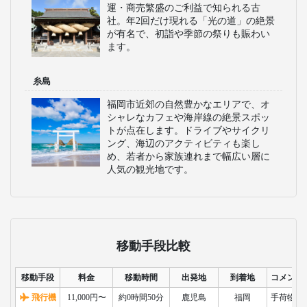
カフェが並びます。歴史的な建造物と
自然が調和した美しい境内です。
キャナルシティ博多
博多駅周辺にあるショッピング、グル
メ、エンターテインメントが揃う複合
施設です。劇場や映画館もあり、一日
中楽しめるスポットです。毎日の噴水
ショーや季節ごとのイベントも見どこ
ろです。
福岡タワー
高さ234メートルの日本で最も高い海浜
タワーで、360度のパノラマ展望が楽し
めます。昼は福岡市街や博多湾の景色
を一望でき、夜は美しい夜景が魅力
で、デートや観光スポットとして人気
です。
宮地嶽神社