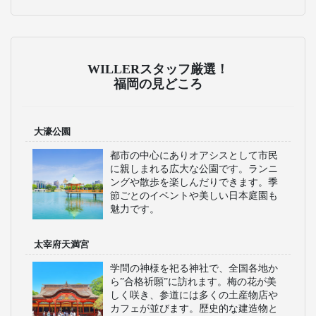
主な運行バス会社
西日本鉄道株式会社
西日本鉄道は福岡市天
神の西鉄天神高速バス
ターミナルを拠点に、
九州内の主要都市はも
ちろん、東京や大阪な
ど本州方面への路線も
展開しています。多く
の車両にWi-Fiやコンセ
ント、トイレなどが完
備されており、長距離
移動でも快適に過ごせ