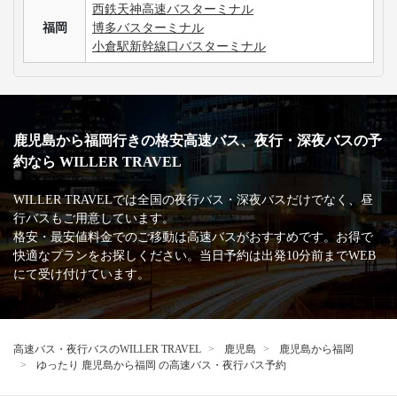
お支払い方法
クレジット
コンビニ
キャリア
ポイント
カード
高速バス・深夜バスの安心・安全な運行を支える
主な加盟団体
日本バス協会
安全運行サポーター協議会
バスターミナル一覧、
バス停情報