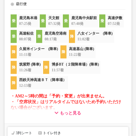
昼行便
鹿児島本港
天文館
鹿児島中央駅前
高速伊敷
07:25発
07:32発
07:40発
07:52発
高速帖佐
鹿児島空港南
八女インター (降車)
08:07発
08:17発
11:02着
久留米インター (降車)
高速基山 (降車)
11:11着
11:22着
筑紫野 (降車)
博多BT（２階降車場）(降車)
11:26着
11:57着
西鉄天神高速ＢＴ（降車場）
12:13着
・AM2～5時の間は「予約・変更」が出来ません。
・「空席状況」はリアルタイムではないため予約いただけ
ない場合がございます。
もっと見る
・車両は予告なく変更となる場合がございます。これに伴
い、座席やシート設備が変更となる場合がございますの
で、あらかじめご了承ください。
3列シート
トイレ付き