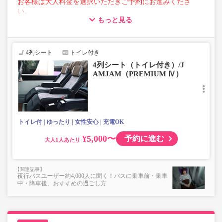
お客様は大人料金を選択いただきご予約にお進みくださ
い。
もっと見る
【荷物について】
■トランクにてお預かりできる荷物
・3辺合計160cm以内、かつ10kg以下のものをおひとり様1
4列シート
トイレ付き
点
4列シート（トイレ付き）/J
■お預かりできない荷物（貴重品以外は車内持ち込みも不
AMJAM（PREMIUM Ⅳ）
可）
楽器・自転車（折りたたみ含む）・ボード等の大きな荷
物、壊れ物、危険物、貴重品、ペット、
上記「トランクにてお預かりできる荷物」の条件を満たさ
ないもの
トイレ付
ゆったり
女性安心
充電OK
¥5,000〜
予約に進む
大人
夜行バスユーザー約4,000人に聞く！バスに乗車前・乗車
中・降車後、おすすめの過ごし方