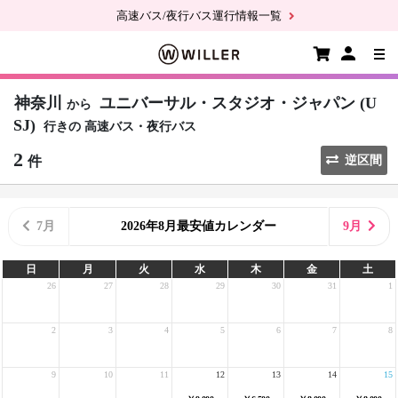
高速バス/夜行バス運行情報一覧
神奈川
ユニバーサル・スタジオ・ジャパン (U
から
SJ)
行きの
高速バス・夜行バス
2
件
逆区間
7月
2026年8月最安値カレンダー
9月
日
月
火
水
木
金
土
26
27
28
29
30
31
1
2
3
4
5
6
7
8
9
10
11
12
13
14
15