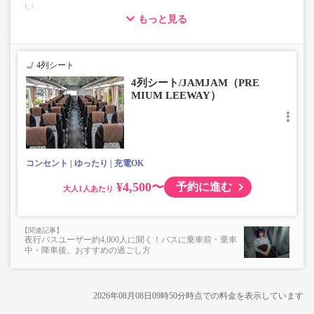
い。
もっと見る
【荷物について】
■トランクにてお預かりできる荷物
・3辺合計160cm以内、かつ10kg以下のものをおひとり様1
4列シート
点
4列シート/JAMJAM（PRE
■お預かりできない荷物（貴重品以外は車内持ち込みも不
MIUM LEEWAY）
可）
楽器・自転車（折りたたみ含む）・ボード等の大きな荷
物、壊れ物、危険物、貴重品、ペット、
上記「トランクにてお預かりできる荷物」の条件を満たさ
ないもの
コンセント
ゆったり
充電OK
¥4,500〜
予約に進む
大人
夜行バスユーザー約4,000人に聞く！バスに乗車前・乗車
中・降車後、おすすめの過ごし方
2026年08月08日09時50分
時点での料金を表示しています