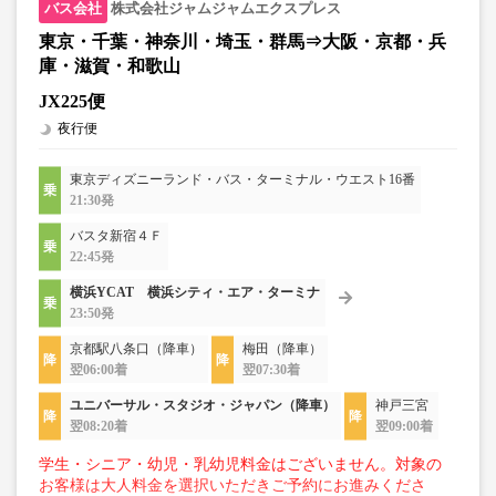
株式会社ジャムジャムエクスプレス
東京・千葉・神奈川・埼玉・群馬⇒大阪・京都・兵
庫・滋賀・和歌山
JX225便
夜行便
東京ディズニーランド・バス・ターミナル・ウエスト16番
21:30発
バスタ新宿４Ｆ
22:45発
横浜YCAT 横浜シティ・エア・ターミナ
23:50発
京都駅八条口（降車）
梅田（降車）
翌06:00着
翌07:30着
ユニバーサル・スタジオ・ジャパン（降車）
神戸三宮
翌08:20着
翌09:00着
学生・シニア・幼児・乳幼児料金はございません。対象の
お客様は大人料金を選択いただきご予約にお進みくださ