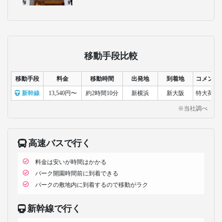
移動手段比較
移動手段
料金
移動時間
出発地
到着地
コメント
新幹線
13,540円〜
約2時間10分
新横浜
新大阪
特大荷物
※当社調べ
高速バスで行く
料金は安いが時間はかかる
パーク開園時間前に到着できる
パークの敷地内に到着するので移動がラク
新幹線で行く