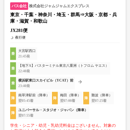
株式会社ジャムジャムエクスプレス
東京・千葉・神奈川・埼玉・群馬⇒大阪・京都・兵
庫・滋賀・和歌山
JX281便
夜行便
大宮駅西口
21:45発
【地下A】バスターミナル東京八重洲（トフロム ヤエス）
22:40発
横浜駅東口スカイビル（YCAT）前
23:40発
南草津駅前（降車）
梅田（降車）
難波（降車）
翌05:45着
翌07:00着
翌07:25着
ユニバーサル・スタジオ・ジャパン（降車）
翌07:55着
学生・シニア・幼児・乳幼児料金はございません。対象の