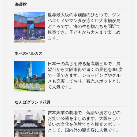
海遊館
世界最大級の水族館のひとつで、ジン
ベエザメやマンタが泳ぐ巨大水槽が見
どころです。海の生き物たちを間近で
観察でき、子どもから大人まで楽しめ
ます。
あべのハルカス
日本一の高さを誇る超高層ビルで、展
望台から大阪市街や遠くの景色を360度
で一望できます。ショッピングやグル
メも充実しており、観光スポットとし
て人気です。
なんばグランド花月
吉本興業の劇場で、落語や漫才などの
お笑い公演を楽しめます。大阪らしい
笑いの文化を体験できる観光スポット
として、国内外の観光客に人気です。