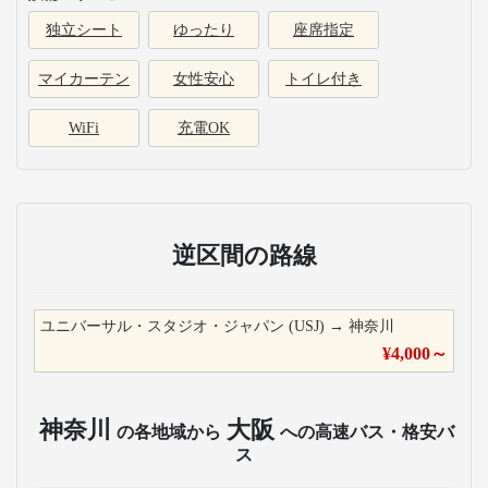
独立シート
ゆったり
座席指定
マイカーテン
女性安心
トイレ付き
WiFi
充電OK
逆区間の路線
ユニバーサル・スタジオ・ジャパン (USJ)
→
神奈川
¥
4,000
～
神奈川
大阪
の各地域から
への高速バス・格安バ
ス