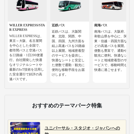
WILLER EXPRESS/STA
近鉄バス
南海バス
R EXPRESS
近鉄バスは、大阪関
南海バスは、大阪府、
WILLER EXPRESSは、
東、北陸、関西、中
和歌山県を中心に、関
東京～大阪、名古屋間
国、四国、九州方面を
東・信越・四国方面な
を中心とした全国で、
結ぶ高速バスを20路線
どの高速バスを展開。
都市間バスと空港バス
以上展開。地域密着型
便数も豊富で、通勤や
を22路線・1日200便運
のサービスを提供し、
観光に便利。快適なシ
行。自社開発した快適
快適なシートと安定し
ートと地域密着型のサ
なオリジナルシートや
た便数で通勤・観光に
ービスで、移動時間も
最新のIoT技術を活用し
便利な移動手段をお届
快適に過ごせます。
た安全運行で好評の高
けします。
速バスです。
おすすめのテーマパーク特集
ユニバーサル・スタジオ・ジャパンへの