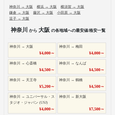
神奈川
→
大阪
横浜
→
大阪
横須賀
→
大阪
鎌倉
→
大阪
藤沢
→
大阪
小田原
→
大阪
逗子
→
大阪
神奈川
大阪
から
の各地域への最安値/格安一覧
神奈川
→
大阪
神奈川
→
梅田
¥
4,000
～
¥
4,000
～
神奈川
→
心斎橋
神奈川
→
なんば
¥
4,500
～
¥
4,500
～
神奈川
→
天王寺
神奈川
→
鶴橋
¥
5,200
～
¥
4,500
～
神奈川
→
ユニバーサル・ス
神奈川
→
新大阪
タジオ・ジャパン (USJ)
¥
4,000
～
¥
7,500
～