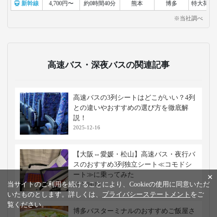
新幹線
4,700円〜
約0時間40分
熊本
博多
特大荷物
※当社調べ
高速バス・深夜バスの関連記事
高速バスの3列シートはどこがいい？4列
との違いやおすすめの選び方を徹底解
説！
2025-12-16
【大阪⇔愛媛・松山】高速バス・夜行バ
スのおすすめ3列独立シート≪コモドシ
ート≫に乗ってみた
×
当サイトのご利用を続けることにより、Cookieの使用に同意いただ
2025-04-10
いたものとします。詳しくは、
プライバシーステートメント
をご
覧ください。
博多バスターミナルのおすすめご飯屋さ