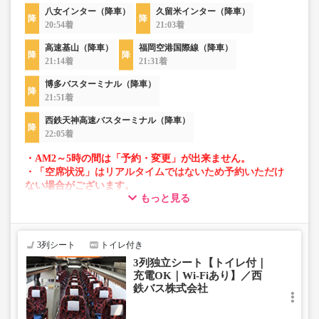
八女インター（降車）
久留米インター（降車）
20:54着
21:03着
高速基山（降車）
福岡空港国際線（降車）
21:14着
21:31着
博多バスターミナル（降車）
21:51着
西鉄天神高速バスターミナル（降車）
22:05着
・AM2～5時の間は「予約・変更」が出来ません。
・「空席状況」はリアルタイムではないため予約いただけ
ない場合がございます。
もっと見る
・車両は予告なく変更となる場合がございます。これに伴
い、座席やシート設備が変更となる場合がございますの
で、あらかじめご了承ください。
3列シート
トイレ付き
3列独立シート【トイレ付｜
充電OK｜Wi-Fiあり】／西
鉄バス株式会社