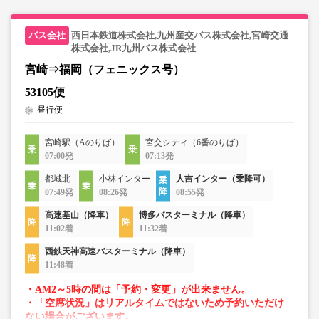
西日本鉄道株式会社,九州産交バス株式会社,宮崎交通
株式会社,JR九州バス株式会社
宮崎⇒福岡（フェニックス号）
53105便
昼行便
宮崎駅（Aのりば）
宮交シティ（6番のりば）
07:00発
07:13発
都城北
小林インター
人吉インター（乗降可）
07:49発
08:26発
08:55発
高速基山（降車）
博多バスターミナル（降車）
11:02着
11:32着
西鉄天神高速バスターミナル（降車）
11:48着
・AM2～5時の間は「予約・変更」が出来ません。
・「空席状況」はリアルタイムではないため予約いただけ
ない場合がございます。