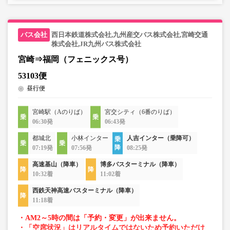
西日本鉄道株式会社,九州産交バス株式会社,宮崎交通
株式会社,JR九州バス株式会社
宮崎⇒福岡（フェニックス号）
53103便
昼行便
宮崎駅（Aのりば）
宮交シティ（6番のりば）
06:30発
06:43発
都城北
小林インター
人吉インター（乗降可）
07:19発
07:56発
08:25発
高速基山（降車）
博多バスターミナル（降車）
10:32着
11:02着
西鉄天神高速バスターミナル（降車）
11:18着
・AM2～5時の間は「予約・変更」が出来ません。
・「空席状況」はリアルタイムではないため予約いただけ