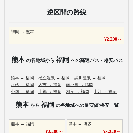
逆区間の路線
福岡
→
熊本
¥
2,200
～
熊本
福岡
の各地域から
への高速バス・格安バス
熊本
→
福岡
杖立温泉
→
福岡
黒川温泉
→
福岡
八代
→
福岡
人吉
→
福岡
南小国
→
福岡
小国
→
福岡
山都
→
福岡
相良
→
福岡
山江
→
福岡
熊本
福岡
から
の各地域への最安値/格安一覧
熊本
→
福岡
熊本
→
博多
¥
2,200
～
¥
3,220
～