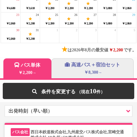
￥4,680
￥3,610
￥2,200
￥2,200
￥2,200
￥3,080
￥2,860
23
24
25
26
27
28
29
￥2,860
￥2,200
￥2,200
￥2,200
￥2,200
￥3,080
￥2,860
30
31
1
2
3
4
5
￥2,860
￥2,200
★
は2026年8月の最安値
￥2,200
です。
高速バス＋宿泊セット
バス単体
￥8,300
￥2,200
～
～
10
条件を変更する
西日本鉄道株式会社,九州産交バス株式会社,宮崎交通