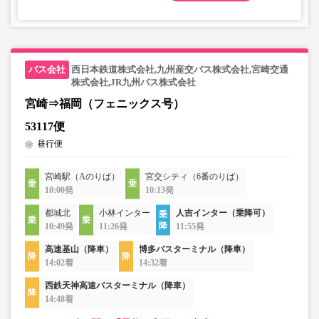
西日本鉄道株式会社,九州産交バス株式会社,宮崎交通
株式会社,JR九州バス株式会社
宮崎⇒福岡（フェニックス号）
53117便
昼行便
宮崎駅（Aのりば）
宮交シティ（6番のりば）
10:00発
10:13発
都城北
小林インター
人吉インター（乗降可）
10:49発
11:26発
11:55発
高速基山（降車）
博多バスターミナル（降車）
14:02着
14:32着
西鉄天神高速バスターミナル（降車）
14:48着