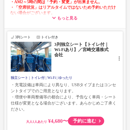
・AM2～5時の間は「予約・変更」が出来ません。
・「空席状況」はリアルタイムではないため予約いただけ
ない場合がございます。
もっと見る
・車両は予告なく変更となる場合がございます。これに伴
い、座席やシート設備が変更となる場合がございますの
で、あらかじめご了承ください。
3列シート
トイレ付き
3列独立シート【トイレ付｜
Wi-Fiあり】／宮崎交通株式
会社
独立シート
トイレ付
Wi-Fi
ゆったり
・充電設備は車両により異なり、USBタイプまたはコンセ
ントタイプでのご用意となります。
・増便や車両整備等の都合により、予告なく車両・シート
仕様が変更となる場合がございます。あらかじめご了承く
ださい。
¥4,680〜
予約に進む
大人