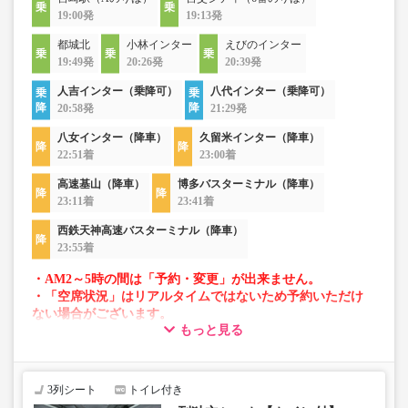
19:00発
19:13発
都城北
小林インター
えびのインター
19:49発
20:26発
20:39発
人吉インター（乗降可）
八代インター（乗降可）
20:58発
21:29発
八女インター（降車）
久留米インター（降車）
22:51着
23:00着
高速基山（降車）
博多バスターミナル（降車）
23:11着
23:41着
西鉄天神高速バスターミナル（降車）
23:55着
・AM2～5時の間は「予約・変更」が出来ません。
・「空席状況」はリアルタイムではないため予約いただけ
ない場合がございます。
もっと見る
・車両は予告なく変更となる場合がございます。これに伴
い、座席やシート設備が変更となる場合がございますの
で、あらかじめご了承ください。
3列シート
トイレ付き