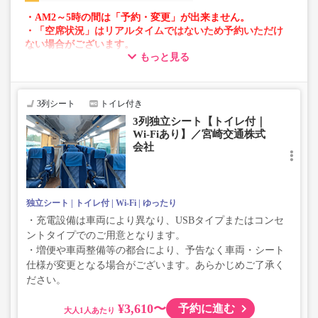
・AM2～5時の間は「予約・変更」が出来ません。
・「空席状況」はリアルタイムではないため予約いただけ
ない場合がございます。
もっと見る
・車両は予告なく変更となる場合がございます。これに伴
い、座席やシート設備が変更となる場合がございますの
で、あらかじめご了承ください。
3列シート
トイレ付き
3列独立シート【トイレ付｜
Wi-Fiあり】／宮崎交通株式
会社
独立シート
トイレ付
Wi-Fi
ゆったり
・充電設備は車両により異なり、USBタイプまたはコンセ
ントタイプでのご用意となります。
・増便や車両整備等の都合により、予告なく車両・シート
仕様が変更となる場合がございます。あらかじめご了承く
ださい。
¥3,610〜
予約に進む
大人