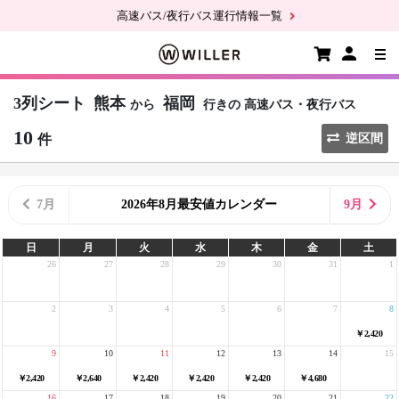
高速バス/夜行バス運行情報一覧
3列シート
熊本
福岡
から
行きの
高速バス・夜行バス
10
件
逆区間
7月
2026年8月最安値カレンダー
9月
日
月
火
水
木
金
土
26
27
28
29
30
31
1
2
3
4
5
6
7
8
￥2,420
9
10
11
12
13
14
15
￥2,420
￥2,640
￥2,420
￥2,420
￥2,420
￥4,680
16
17
18
19
20
21
22