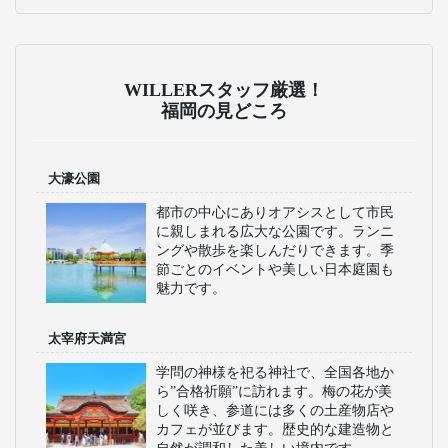
WILLERスタッフ厳選！
福岡の見どころ
大濠公園
都市の中心にありオアシスとして市民
に親しまれる広大な公園です。ランニ
ングや散歩を楽しんだりできます。季
節ごとのイベントや美しい日本庭園も
魅力です。
太宰府天満宮
学問の神様を祀る神社で、全国各地か
ら”合格祈願”に訪れます。梅の花が美
しく咲き、参道には多くの土産物店や
カフェが並びます。歴史的な建造物と