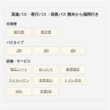
高速バス・夜行バス・深夜バス 熊本から福岡行き
出発便
昼行便
夜行便
バスタイプ
2列
3列
4列
設備・サービス
独立シート
ゆったり
座席指定
マイカーテン
女性安心
トイレ付き
WiFi
充電OK