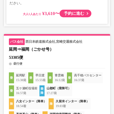
ださい。
¥3,610〜
予約に進む
大人
西日本鉄道株式会社,宮崎交通株式会社
延岡⇒福岡（ごかせ号）
53305便
昼行便
延岡駅
早日渡
青雲橋
高千穂バスセンター
15:30発
15:55発
16:12発
16:37発
五ケ瀬町役場前
山都町（乗降可）
16:57発
17:27発
八女インター（降車）
久留米インター（降車）
18:54着
19:03着