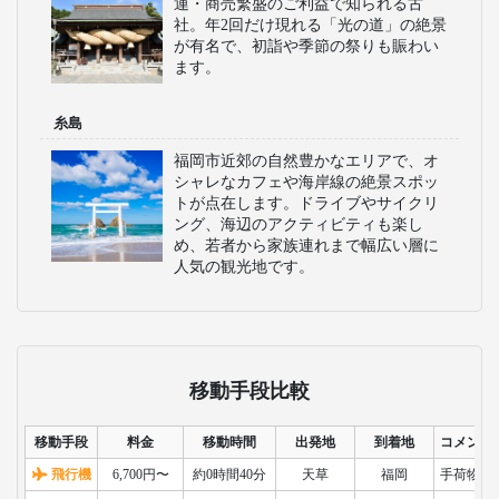
運・商売繁盛のご利益で知られる古
社。年2回だけ現れる「光の道」の絶景
が有名で、初詣や季節の祭りも賑わい
ます。
糸島
福岡市近郊の自然豊かなエリアで、オ
シャレなカフェや海岸線の絶景スポッ
トが点在します。ドライブやサイクリ
ング、海辺のアクティビティも楽し
め、若者から家族連れまで幅広い層に
人気の観光地です。
移動手段比較
移動手段
料金
移動時間
出発地
到着地
コメント
飛行機
6,700円〜
約0時間40分
天草
福岡
手荷物検