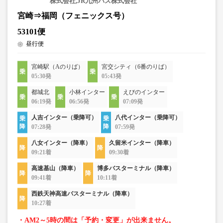
株式会社,JR九州バス株式会社
宮崎⇒福岡（フェニックス号）
53101便
昼行便
宮崎駅（Aのりば）
宮交シティ（6番のりば）
05:30発
05:43発
都城北
小林インター
えびのインター
06:19発
06:56発
07:09発
人吉インター（乗降可）
八代インター（乗降可）
07:28発
07:59発
八女インター（降車）
久留米インター（降車）
09:21着
09:30着
高速基山（降車）
博多バスターミナル（降車）
09:41着
10:11着
西鉄天神高速バスターミナル（降車）
10:27着
・AM2～5時の間は「予約・変更」が出来ません。