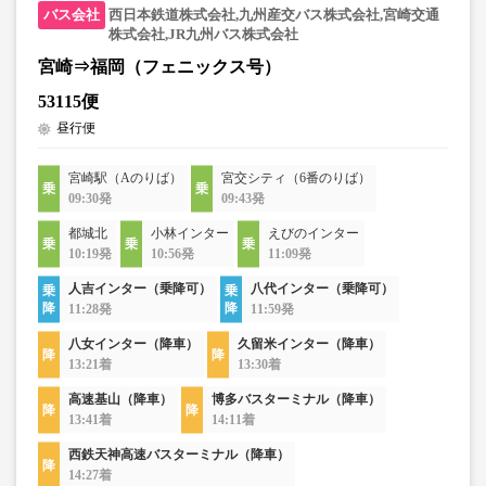
西日本鉄道株式会社,九州産交バス株式会社,宮崎交通
株式会社,JR九州バス株式会社
宮崎⇒福岡（フェニックス号）
53115便
昼行便
宮崎駅（Aのりば）
宮交シティ（6番のりば）
09:30発
09:43発
都城北
小林インター
えびのインター
10:19発
10:56発
11:09発
人吉インター（乗降可）
八代インター（乗降可）
11:28発
11:59発
八女インター（降車）
久留米インター（降車）
13:21着
13:30着
高速基山（降車）
博多バスターミナル（降車）
13:41着
14:11着
西鉄天神高速バスターミナル（降車）
14:27着