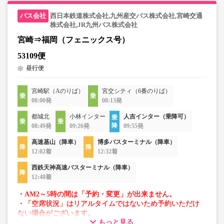
西日本鉄道株式会社,九州産交バス株式会社,宮崎交通
株式会社,JR九州バス株式会社
宮崎⇒福岡（フェニックス号）
53109便
昼行便
宮崎駅（Aのりば）
宮交シティ（6番のりば）
08:00発
08:13発
都城北
小林インター
人吉インター（乗降可）
08:49発
09:26発
09:55発
高速基山（降車）
博多バスターミナル（降車）
12:02着
12:32着
西鉄天神高速バスターミナル（降車）
12:48着
・AM2～5時の間は「予約・変更」が出来ません。
・「空席状況」はリアルタイムではないため予約いただけ
ない場合がございます。
もっと見る
・車両は予告なく変更となる場合がございます。これに伴