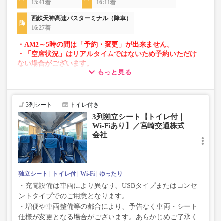
15:41着
16:11着
西鉄天神高速バスターミナル（降車）
16:27着
・AM2～5時の間は「予約・変更」が出来ません。
・「空席状況」はリアルタイムではないため予約いただけ
ない場合がございます。
もっと見る
・車両は予告なく変更となる場合がございます。これに伴
い、座席やシート設備が変更となる場合がございますの
で、あらかじめご了承ください。
3列シート
トイレ付き
3列独立シート【トイレ付｜
Wi-Fiあり】／宮崎交通株式
会社
独立シート
トイレ付
Wi-Fi
ゆったり
・充電設備は車両により異なり、USBタイプまたはコンセ
ントタイプでのご用意となります。
・増便や車両整備等の都合により、予告なく車両・シート
仕様が変更となる場合がございます。あらかじめご了承く