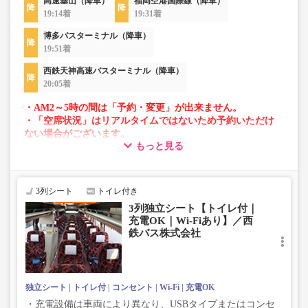
高速基山（降車）
福岡空港国際線（降車）
19:14着
19:31着
博多バスターミナル（降車）
19:51着
西鉄天神高速バスターミナル（降車）
20:05着
・AM2～5時の間は「予約・変更」が出来ません。
・「空席状況」はリアルタイムではないため予約いただけ
ない場合がございます。
もっと見る
・車両は予告なく変更となる場合がございます。これに伴
い、座席やシート設備が変更となる場合がございますの
で、あらかじめご了承ください。
3列シート
トイレ付き
3列独立シート【トイレ付｜
充電OK｜Wi-Fiあり】／西
鉄バス株式会社
独立シート
トイレ付
コンセント
Wi-Fi
充電OK
・充電設備は車両により異なり、USBタイプまたはコンセ