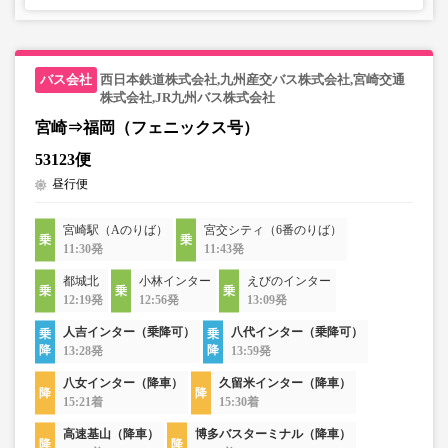
西日本鉄道株式会社,九州産交バス株式会社,宮崎交通
株式会社,JR九州バス株式会社
宮崎⇒福岡（フェニックス号）
53123便
昼行便
宮崎駅（Aのりば）
宮交シティ（6番のりば）
11:30発
11:43発
都城北
小林インター
えびのインター
12:19発
12:56発
13:09発
人吉インター（乗降可）
八代インター（乗降可）
13:28発
13:59発
八女インター（降車）
久留米インター（降車）
15:21着
15:30着
高速基山（降車）
博多バスターミナル（降車）