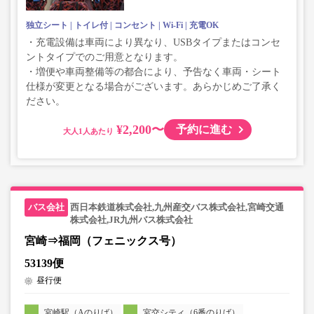
独立シート
トイレ付
コンセント
Wi-Fi
充電OK
・充電設備は車両により異なり、USBタイプまたはコンセ
ントタイプでのご用意となります。
・増便や車両整備等の都合により、予告なく車両・シート
仕様が変更となる場合がございます。あらかじめご了承く
ださい。
¥2,200〜
予約に進む
大人
西日本鉄道株式会社,九州産交バス株式会社,宮崎交通
株式会社,JR九州バス株式会社
宮崎⇒福岡（フェニックス号）
53139便
昼行便
宮崎駅（Aのりば）
宮交シティ（6番のりば）