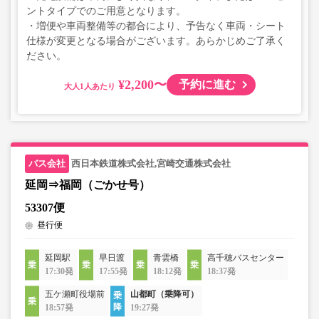
ントタイプでのご用意となります。
・増便や車両整備等の都合により、予告なく車両・シート
仕様が変更となる場合がございます。あらかじめご了承く
ださい。
¥2,200〜
予約に進む
大人
西日本鉄道株式会社,宮崎交通株式会社
延岡⇒福岡（ごかせ号）
53307便
昼行便
延岡駅
早日渡
青雲橋
高千穂バスセンター
17:30発
17:55発
18:12発
18:37発
五ケ瀬町役場前
山都町（乗降可）
18:57発
19:27発