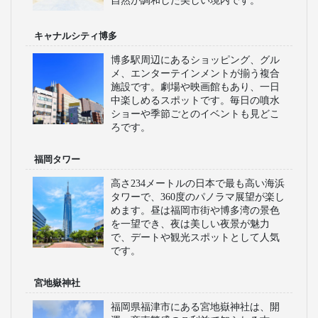
自然が調和した美しい境内です。
キャナルシティ博多
博多駅周辺にあるショッピング、グル
メ、エンターテインメントが揃う複合
施設です。劇場や映画館もあり、一日
中楽しめるスポットです。毎日の噴水
ショーや季節ごとのイベントも見どこ
ろです。
福岡タワー
高さ234メートルの日本で最も高い海浜
タワーで、360度のパノラマ展望が楽し
めます。昼は福岡市街や博多湾の景色
を一望でき、夜は美しい夜景が魅力
で、デートや観光スポットとして人気
です。
宮地嶽神社
福岡県福津市にある宮地嶽神社は、開