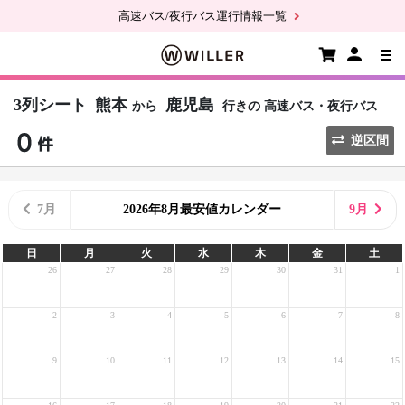
高速バス/夜行バス運行情報一覧
3列シート
熊本
鹿児島
から
行きの
高速バス・夜行バス
逆区間
7月
2026年8月最安値カレンダー
9月
日
月
火
水
木
金
土
26
27
28
29
30
31
1
2
3
4
5
6
7
8
9
10
11
12
13
14
15