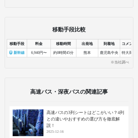
移動手段比較
移動手段
料金
移動時間
出発地
到着地
コメント
新幹線
6,940円〜
約0時間45分
熊本
鹿児島中央
特大荷物
※当社調べ
高速バス・深夜バスの関連記事
高速バスの3列シートはどこがいい？4列
との違いやおすすめの選び方を徹底解
説！
2025-12-16