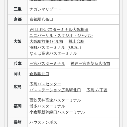
三重
ナガシマリゾート
京都
京都駅八条口
WILLERバスターミナル大阪梅田
ユニバーサル・スタジオ・ジャパン
大阪
大阪駅前第4ビル前
桃山台駅
湊町バスターミナル（OCAT）
なんば高速バスターミナル
兵庫
三宮バスターミナル
神戸三宮高架商店街前
岡山
倉敷駅北口
広島バスセンター
広島
バスステーション広島駅北口
広島 八丁堀
西鉄天神高速バスターミナル
福岡
博多バスターミナル
小倉駅新幹線口バスターミナル
長崎
ハウステンボス