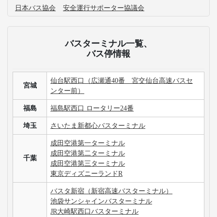
日本バス協会
安全運行サポーター協議会
バスターミナル一覧、
バス停情報
仙台駅西口（広瀬通40番 宮交仙台高速バスセ
宮城
ンター前）
福島
福島駅西口 ロータリー24番
埼玉
さいたま新都心バスターミナル
成田空港第一ターミナル
成田空港第二ターミナル
千葉
成田空港第三ターミナル
東京ディズニーランドR
バスタ新宿（新宿高速バスターミナル）
池袋サンシャインバスターミナル
JR大崎駅西口バスターミナル