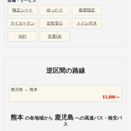
設備・サービス
独立シート
ゆったり
座席指定
マイカーテン
女性安心
トイレ付き
WiFi
充電OK
逆区間の路線
鹿児島
→
熊本
¥
1,800
～
熊本
鹿児島
の各地域から
への高速バス・格安バ
ス