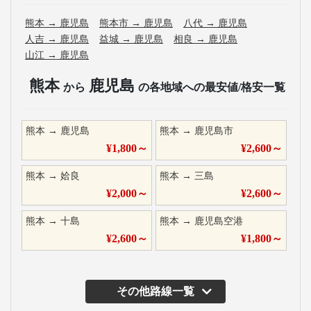
熊本
→
鹿児島
熊本市
→
鹿児島
八代
→
鹿児島
人吉
→
鹿児島
益城
→
鹿児島
相良
→
鹿児島
山江
→
鹿児島
熊本
鹿児島
から
の各地域への最安値/格安一覧
熊本
→
鹿児島
熊本
→
鹿児島市
¥
1,800
～
¥
2,600
～
熊本
→
姶良
熊本
→
三島
¥
2,000
～
¥
2,600
～
熊本
→
十島
熊本
→
鹿児島空港
¥
2,600
～
¥
1,800
～
その他路線一覧