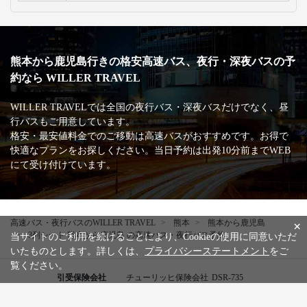
熊本から鹿児島行きの格安高速バス、夜行・深夜バスの予
約なら WILLER TRAVEL
WILLER TRAVELでは全国の夜行バス・深夜バスだけでなく、昼
行バスもご用意しています。
格安・最安値料金でのご移動は高速バスがおすすめです。お得で
快適なプランをお探しください。当日予約は出発10分前までWEB
にて受け付けています。
高速バス・夜行バスのWILLER TRAVEL
熊本
熊本から鹿児島
×
3列シート 熊本から鹿児島 の高速バス・夜行バス予約
当サイトのご利用を続けることにより、Cookieの使用に同意いただ
いたものとします。詳しくは、
プライバシーステートメント
をご
覧ください。
引受保険会社
チューリッヒ保険会社
DSR-735