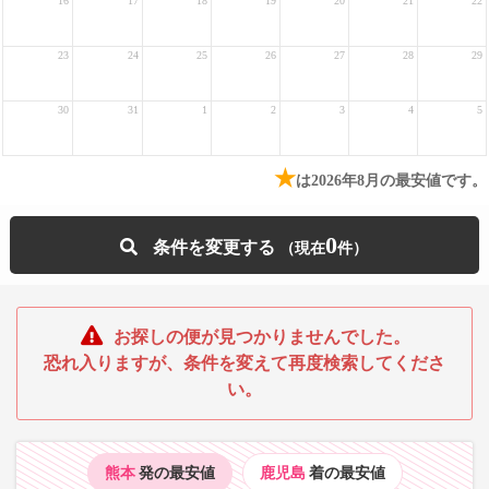
16
17
18
19
20
21
22
23
24
25
26
27
28
29
30
31
1
2
3
4
5
★
は2026年8月の最安値です。
0
条件を変更する
お探しの便が見つかりませんでした。
恐れ入りますが、条件を変えて再度検索してくださ
い。
熊本
発の最安値
鹿児島
着の最安値