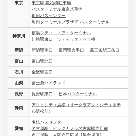
東京
東京駅 鍛冶橋駐車場
バスターミナル東京八重洲
町田バスセンター
町田ターミナルプラザ1F バスターミナル
横浜シティ・エア・ターミナル
神奈川
川崎駅東口 ラ・チッタデッラ横
新潟
新潟駅南口
長岡駅大手口
燕三条駅三条口
富山
富山駅北口
石川
金沢駅西口
山梨
富士急ハイランド
長野
長野駅東口
松本バスターミナル
アクトシティ浜松（オークラアクトシティホテ
静岡
ル浜松前）
名鉄バスセンター
愛知
名古屋駅 ビックカメラ名古屋駅西店前
名古屋駅 太閤通口広場【集合場所】