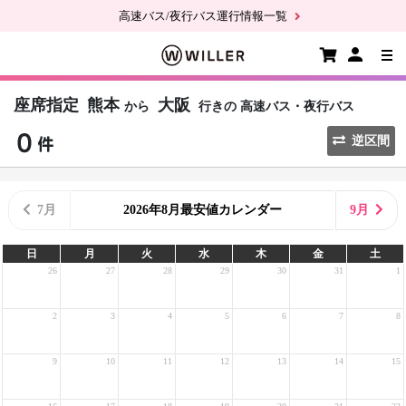
高速バス/夜行バス運行情報一覧
座席指定
熊本
大阪
から
行きの
高速バス・夜行バス
逆区間
7月
2026年8月最安値カレンダー
9月
日
月
火
水
木
金
土
26
27
28
29
30
31
1
2
3
4
5
6
7
8
9
10
11
12
13
14
15