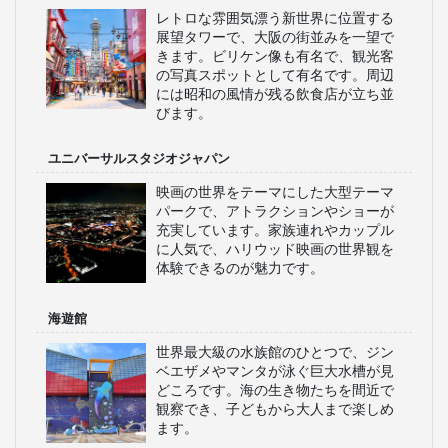
大阪城
豊臣秀吉が築いた歴史的な城郭で、広
大な公園内に位置し、桜の名所として
も有名です。展望台からは大阪市内の
絶景が楽しめます。博物館も併設され
ており、大阪の歴史を学ぶことができ
ます。
道頓堀
グリコの看板やかに道楽が並ぶ賑やか
な繁華街で、たこ焼きやお好み焼きな
ど大阪グルメが堪能できます。観光客
で賑わうスポットです。夜になるとネ
オンが輝き、一層華やかな雰囲気にな
ります。
通天閣
レトロな雰囲気漂う新世界に位置する