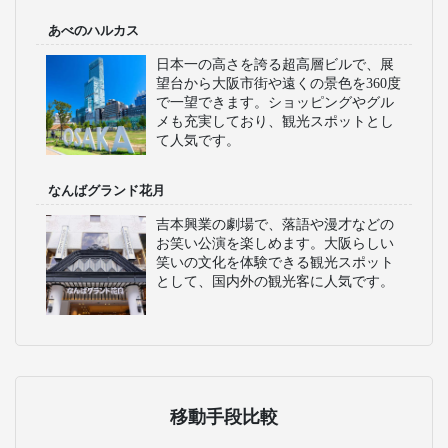
展望タワーで、大阪の街並みを一望で
きます。ビリケン像も有名で、観光客
の写真スポットとして有名です。周辺
には昭和の風情が残る飲食店が立ち並
びます。
ユニバーサルスタジオジャパン
映画の世界をテーマにした大型テーマ
パークで、アトラクションやショーが
充実しています。家族連れやカップル
に人気で、ハリウッド映画の世界観を
体験できるのが魅力です。
海遊館
世界最大級の水族館のひとつで、ジン
ベエザメやマンタが泳ぐ巨大水槽が見
どころです。海の生き物たちを間近で
観察でき、子どもから大人まで楽しめ
ます。