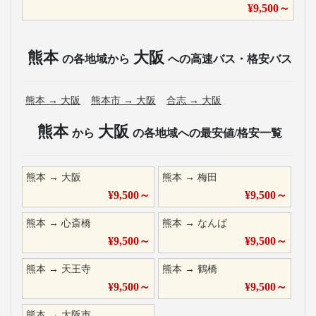
¥
9,500
～
熊本
大阪
の各地域から
への高速バス・格安バス
熊本
→
大阪
熊本市
→
大阪
合志
→
大阪
熊本
大阪
から
の各地域への最安値/格安一覧
熊本
→
大阪
熊本
→
梅田
¥
9,500
～
¥
9,500
～
熊本
→
心斎橋
熊本
→
なんば
¥
9,500
～
¥
9,500
～
熊本
→
天王寺
熊本
→
鶴橋
¥
9,500
～
¥
9,500
～
熊本
→
大阪市