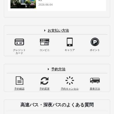
USJ・ユニバーサルシティ駅のコインロ
ッカーまとめ！出し入れ自由や関連サー
ビスも
2026-08-05
【最新】JR大阪・梅田駅周辺コインロッ
カー情報！料金・場所・手荷物預かりま
とめ
2026-08-05
【モデルコース付き】2泊3日大阪旅行の
おすすめスポット&#038;プランを紹介
2026-07-23
なんば（難波）周辺でシャワー・朝ごは
ん・充電！早朝利用できるスポットまと
め
2026-06-04