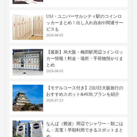
飛行機
9,020円〜
約1時間10分
熊本
伊丹
手荷物検
新幹線
18,350円〜
約3時間40分
熊本
新大阪
特大荷物
※当社調べ
高速バス・深夜バスの関連記事
夜行バスの座席はどこがおすすめ？位置
別の特徴と選ぶポイントを解説
2025-10-03
【徹底解説！】WILLERバスターミナル
大阪梅田完全ガイド
2026-08-05