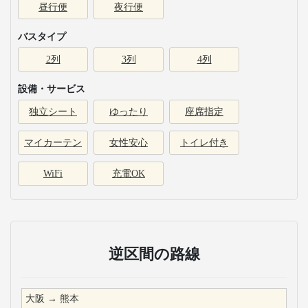
昼行便
夜行便
バスタイプ
2列
3列
4列
設備・サービス
独立シート
ゆったり
座席指定
マイカーテン
女性安心
トイレ付き
WiFi
充電OK
逆区間の路線
大阪
→
熊本