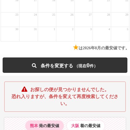
16
17
18
19
20
21
22
23
24
25
26
27
28
29
30
31
1
2
3
4
5
★
は2026年8月の最安値です。
0
条件を変更する
お探しの便が見つかりませんでした。
恐れ入りますが、条件を変えて再度検索してくださ
い。
熊本
発の最安値
大阪
着の最安値