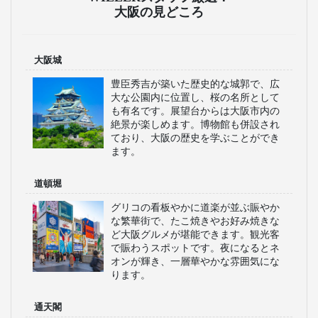
結ぶ高速バスを20路線
以上展開。地域密着型
のサービスを提供し、
快適なシートと安定し
た便数で通勤・観光に
便利な移動手段をお届
けします。
おすすめのテーマパーク特集
ユニバーサル・スタジオ・ジャパンへの
旅
WILLERスタッフ厳選！
大阪の見どころ