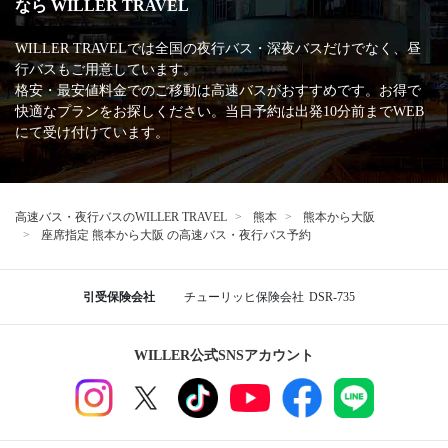
主な加盟団体
日本バス協会
安全運行サポーター協議会
バスターミナル一覧、
バス停情報
WILLERバスターミナル大阪梅田
ユニバーサル・スタジオ・ジャパン
大阪
大阪駅前第4ビル前
桃山台駅
湊町バスターミナル（OCAT）
なんば高速バスターミナル
熊本から大阪行きの格安高速バス、夜行・深夜バスの予約
なら WILLER TRAVEL