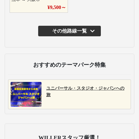
¥
9,500
～
その他路線一覧
主な運行バス会社
近鉄バス
近鉄バスは、大阪関
東、北陸、関西、中
国、四国、九州方面を