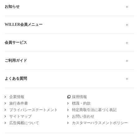
WILLER TRAVELでは全国の夜行バス・深夜バスだけでなく、昼
行バスもご用意しています。
格安・最安値料金でのご移動は高速バスがおすすめです。お得で
快適なプランをお探しください。当日予約は出発10分前までWEB
にて受け付けています。
高速バス・夜行バスのWILLER TRAVEL
熊本
熊本から大阪
座席指定 熊本から大阪 の高速バス・夜行バス予約
引受保険会社
チューリッヒ保険会社
DSR-735
WILLER公式SNSアカウント