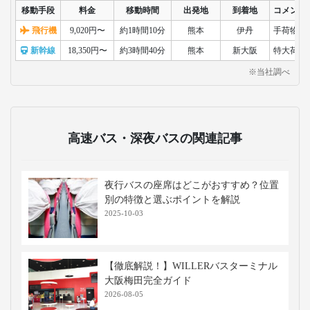
あべのハルカス
日本一の高さを誇る超高層ビルで、展
望台から大阪市街や遠くの景色を360度
で一望できます。ショッピングやグル
メも充実しており、観光スポットとし
て人気です。
なんばグランド花月
吉本興業の劇場で、落語や漫才などの
お笑い公演を楽しめます。大阪らしい
笑いの文化を体験できる観光スポット
として、国内外の観光客に人気です。
移動手段比較
移動手段
料金
移動時間
出発地
到着地
コメント