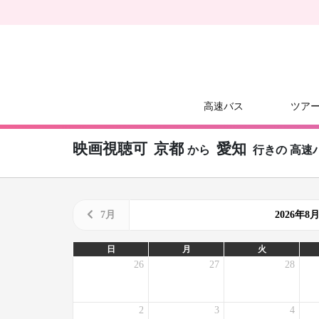
高速バス
ツア
映画視聴可
京都
愛知
から
行きの
高速
7月
2026年
日
月
火
26
27
28
2
3
4