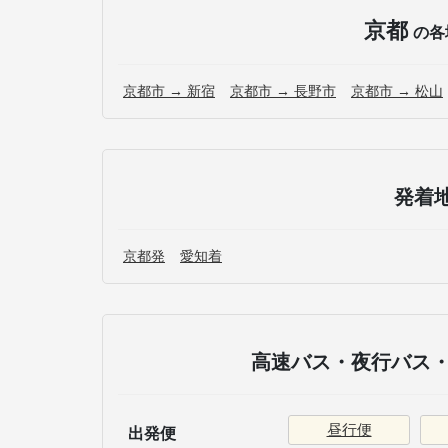
京都
の各
京都市 → 新宿
京都市 → 長野市
京都市 → 松山
発着
京都発
愛知着
高速バス・夜行バス・
昼行便
出発便