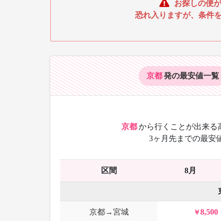
お探しの便が
恐れ入りますが、条件
京都
発の最安値
一覧
京都
から
行くことが出来る
3ヶ月先までの最安
区間
8月
京都→宮城
8,500