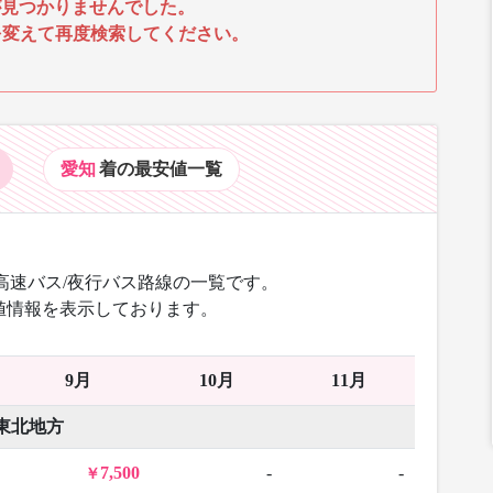
見つかりませんでした。
を変えて再度検索してください。
愛知
着の最安値
一覧
高速バス/夜行バス路線の一覧です。
値情報を表示しております。
9月
10月
11月
東北地方
7,500
-
-