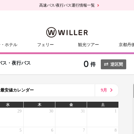
高速バス/夜行バス運行情報一覧
ー・ホテル
フェリー
観光ツアー
京都丹
バス・夜行バス
逆区間
8月最安値カレンダー
9月
水
木
金
土
29
30
31
1
5
6
7
8