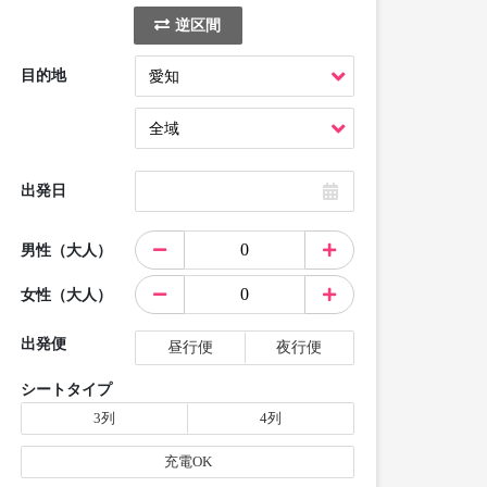
逆区間
目的地
出発日
男性（大人）
女性（大人）
出発便
昼行便
夜行便
シートタイプ
3列
4列
充電OK