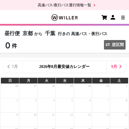
高速バス/夜行バス運行情報一覧
昼行便
京都
千葉
から
行きの
高速バス・夜行バス
逆区間
7月
2026年8月最安値カレンダー
9月
日
月
火
水
木
金
土
26
27
28
29
30
31
1
2
3
4
5
6
7
8
9
10
11
12
13
14
15