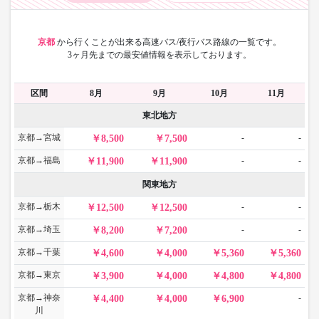
京都
から
行くことが出来る高速バス/夜行バス路線の一覧です。
3ヶ月先までの最安値情報を表示しております。
区間
8月
9月
10月
11月
東北地方
京都→宮城
-
-
8,500
7,500
京都→福島
-
-
11,900
11,900
関東地方
京都→栃木
-
-
12,500
12,500
京都→埼玉
-
-
8,200
7,200
京都→千葉
4,600
4,000
5,360
5,360
京都→東京
3,900
4,000
4,800
4,800
京都→神奈
-
4,400
4,000
6,900
川