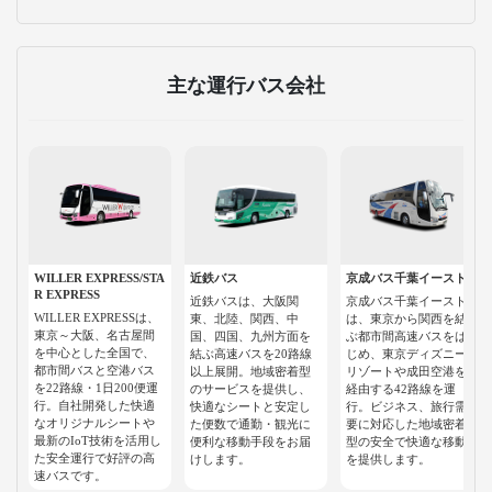
主な運行バス会社
WILLER EXPRESS/STA
近鉄バス
京成バス千葉イースト
R EXPRESS
近鉄バスは、大阪関
京成バス千葉イースト
WILLER EXPRESSは、
東、北陸、関西、中
は、東京から関西を結
東京～大阪、名古屋間
国、四国、九州方面を
ぶ都市間高速バスをは
を中心とした全国で、
結ぶ高速バスを20路線
じめ、東京ディズニー
都市間バスと空港バス
以上展開。地域密着型
リゾートや成田空港を
を22路線・1日200便運
のサービスを提供し、
経由する42路線を運
行。自社開発した快適
快適なシートと安定し
行。ビジネス、旅行需
なオリジナルシートや
た便数で通勤・観光に
要に対応した地域密着
最新のIoT技術を活用し
便利な移動手段をお届
型の安全で快適な移動
た安全運行で好評の高
けします。
を提供します。
速バスです。