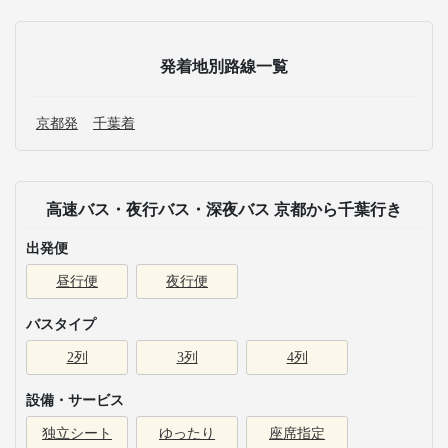
発着地別路線一覧
京都発
千葉着
高速バス・夜行バス・深夜バス 京都から千葉行き
出発便
昼行便
夜行便
バスタイプ
2列
3列
4列
設備・サービス
独立シート
ゆったり
座席指定