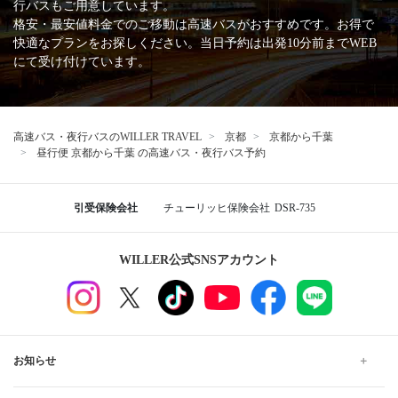
行バスもご用意しています。
格安・最安値料金でのご移動は高速バスがおすすめです。お得で
快適なプランをお探しください。当日予約は出発10分前までWEB
にて受け付けています。
高速バス・夜行バスのWILLER TRAVEL
京都
京都から千葉
昼行便 京都から千葉 の高速バス・夜行バス予約
引受保険会社
チューリッヒ保険会社
DSR-735
WILLER公式SNSアカウント
お知らせ