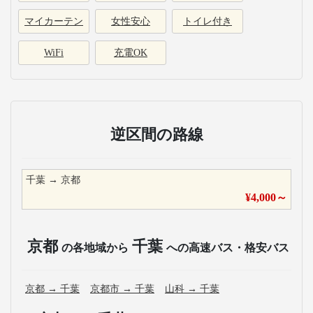
マイカーテン
女性安心
トイレ付き
WiFi
充電OK
逆区間の路線
千葉
→
京都
¥
4,000
～
京都
千葉
の各地域から
への高速バス・格安バス
京都
→
千葉
京都市
→
千葉
山科
→
千葉