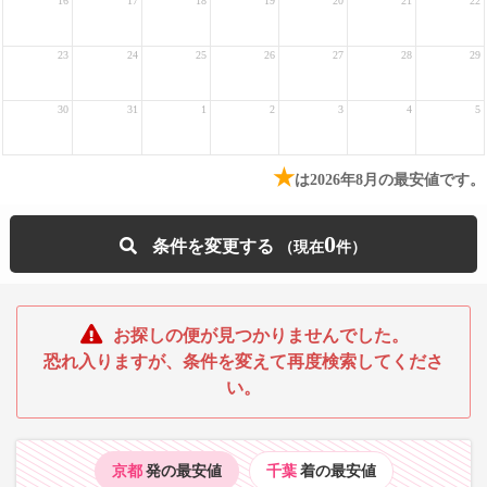
16
17
18
19
20
21
22
23
24
25
26
27
28
29
30
31
1
2
3
4
5
★
は2026年8月の最安値です。
0
条件を変更する
お探しの便が見つかりませんでした。
恐れ入りますが、条件を変えて再度検索してくださ
い。
京都
発の最安値
千葉
着の最安値