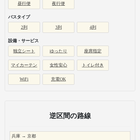
昼行便
夜行便
バスタイプ
2列
3列
4列
設備・サービス
独立シート
ゆったり
座席指定
マイカーテン
女性安心
トイレ付き
WiFi
充電OK
逆区間の路線
兵庫
→
京都