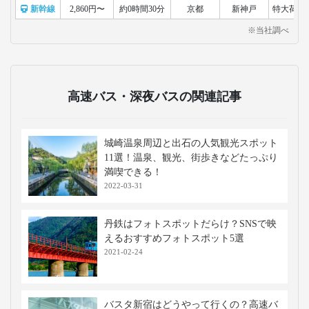
新幹線
2,860円〜
約0時間30分
京都
新神戸
特大荷物
※当社調べ
高速バス・深夜バスの関連記事
城崎温泉周辺と出石の人気観光スポット
11選！温泉、観光、街歩きなどたっぷり
満喫できる！
2022-03-31
丹鉄はフォトスポットだらけ？SNSで映
えるおすすめフォトスポット5選
2021-02-24
バスタ新宿はどうやって行くの？高速バ