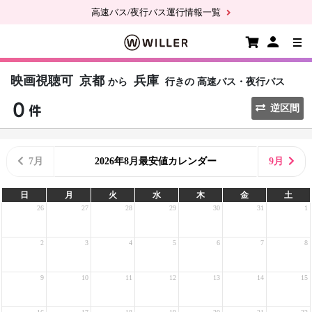
高速バス/夜行バス運行情報一覧
映画視聴可
京都
兵庫
から
行きの
高速バス・夜行バス
逆区間
7月
2026年8月最安値カレンダー
9月
日
月
火
水
木
金
土
26
27
28
29
30
31
1
2
3
4
5
6
7
8
9
10
11
12
13
14
15