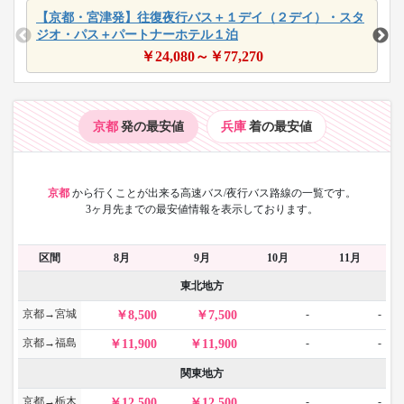
【京都・宮津発】往復夜行バス＋１デイ（２デイ）・スタ
ジオ・パス＋パートナーホテル１泊
￥
24,080
～￥
77,270
京都
発の最安値
兵庫
着の最安値
京都
から
行くことが出来る高速バス/夜行バス路線の一覧です。
3ヶ月先までの最安値情報を表示しております。
区間
8月
9月
10月
11月
東北地方
京都→宮城
-
-
8,500
7,500
京都→福島
-
-
11,900
11,900
関東地方
京都→栃木
-
-
12,500
12,500