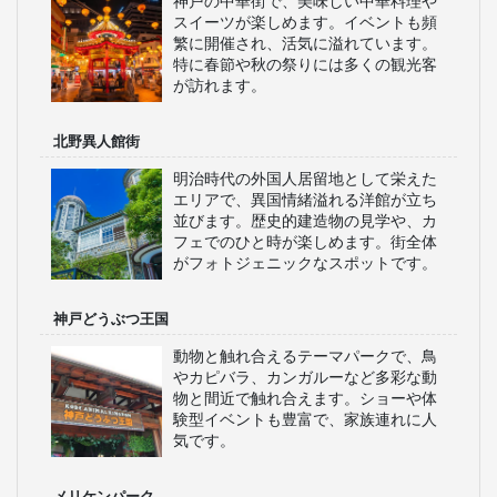
神戸の中華街で、美味しい中華料理や
スイーツが楽しめます。イベントも頻
繁に開催され、活気に溢れています。
特に春節や秋の祭りには多くの観光客
が訪れます。
北野異人館街
明治時代の外国人居留地として栄えた
エリアで、異国情緒溢れる洋館が立ち
並びます。歴史的建造物の見学や、カ
フェでのひと時が楽しめます。街全体
がフォトジェニックなスポットです。
神戸どうぶつ王国
動物と触れ合えるテーマパークで、鳥
やカピバラ、カンガルーなど多彩な動
物と間近で触れ合えます。ショーや体
験型イベントも豊富で、家族連れに人
気です。
メリケンパーク