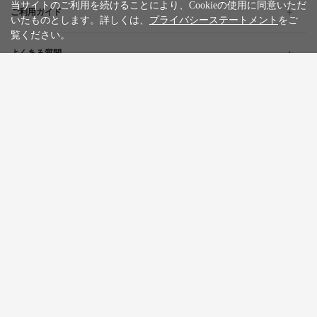
当サイトのご利用を続けることにより、Cookieの使用に同意いただ
ご利用ガイド
いたものとします。詳しくは、
プライバシーステートメント
をご
覧ください。
よくある質問
企業情報
採用情報
旅行条件書
標識・約款
プライバシーステートメント
特定商取引法に基づく表記
サイトマップ
お問い合わせ
広告掲載について
カスタマーハラスメントポリシー
English
한글
繁體中文
简体中文
Tiếng việt
WILLER Group
WILLER EXPRESS
京都丹後鉄道
WILLER ACROSS
Copyright © WILLER MARKETING CORPORATION All Rights Reserved.