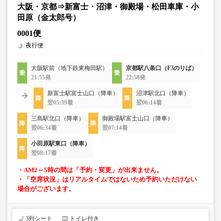
大阪・京都⇒新富士・沼津・御殿場・松田車庫・小
田原（金太郎号）
0001便
夜行便
大阪駅前（地下鉄東梅田駅）
京都駅八条口（F3のりば）
21:55発
22:58発
新富士駅富士山口（降車）
沼津駅北口（降車）
翌05:39着
翌06:14着
三島駅北口（降車）
御殿場駅富士山口（降車）
翌06:34着
翌07:14着
小田原駅東口（降車）
翌08:17着
・AM2～5時の間は「予約・変更」が出来ません。
・「空席状況」はリアルタイムではないため予約いただけない
場合がございます。
3列シート
トイレ付き