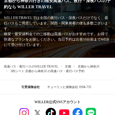
京都から神奈川行きの格安高速バス、夜行・深夜バスの予
約なら WILLER TRAVEL
WILLER TRAVELでは全国の夜行バス・深夜バスだけでなく、昼
行バスもご用意しています。関西・関東発着の便も多数ございま
す。
格安・最安値料金でのご移動は高速バスがおすすめです。お得で
快適なプランをお探しください。当日予約は出発10分前までWEB
にて受け付けています。
高速バス・夜行バスのWILLER TRAVEL
京都
京都から神奈川
3列シート 京都から神奈川 の高速バス・夜行バス予約
引受保険会社
チューリッヒ保険会社
DSR-735
WILLER公式SNSアカウント