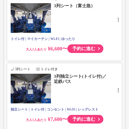
3列シート（富士急）
トイレ付
マイカーテン
Wi-Fi
ゆったり
¥6,600〜
予約に進む
大人
3列シート
トイレ付き
3列独立シート(トイレ付)／
近鉄バス
独立シート
トイレ付
コンセント
Wi-Fi
レッグレスト
¥7,600〜
予約に進む
大人