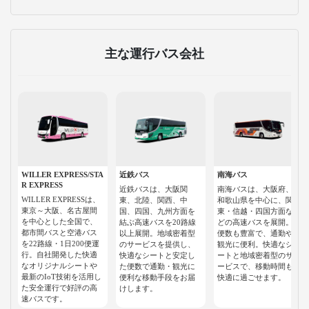
主な運行バス会社
WILLER EXPRESS/STA
近鉄バス
南海バス
R EXPRESS
近鉄バスは、大阪関
南海バスは、大阪府、
WILLER EXPRESSは、
東、北陸、関西、中
和歌山県を中心に、関
東京～大阪、名古屋間
国、四国、九州方面を
東・信越・四国方面な
を中心とした全国で、
結ぶ高速バスを20路線
どの高速バスを展開。
都市間バスと空港バス
以上展開。地域密着型
便数も豊富で、通勤や
を22路線・1日200便運
のサービスを提供し、
観光に便利。快適なシ
行。自社開発した快適
快適なシートと安定し
ートと地域密着型のサ
なオリジナルシートや
た便数で通勤・観光に
ービスで、移動時間も
最新のIoT技術を活用し
便利な移動手段をお届
快適に過ごせます。
た安全運行で好評の高
けします。
速バスです。