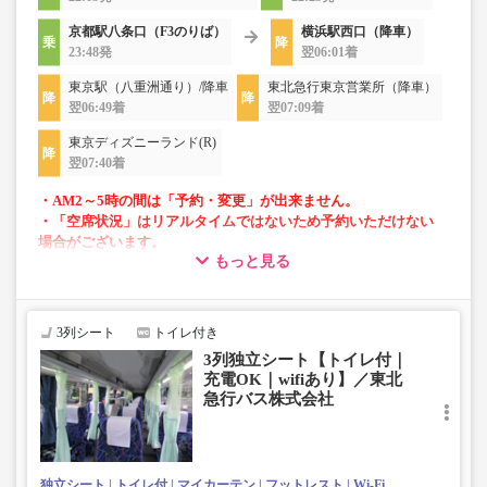
京都駅八条口（F3のりば）
横浜駅西口（降車）
23:48発
翌06:01着
東京駅（八重洲通り）/降車
東北急行東京営業所（降車）
翌06:49着
翌07:09着
東京ディズニーランド(R)
翌07:40着
・AM2～5時の間は「予約・変更」が出来ません。
・「空席状況」はリアルタイムではないため予約いただけない
場合がございます。
もっと見る
・車両は予告なく変更となる場合がございます。これに伴い、
座席やシート設備が変更となる場合がございますので、あらか
じめご了承ください。
3列シート
トイレ付き
・増便は日によって運行会社が異なる可能性がございま
3列独立シート【トイレ付｜
す。
充電OK｜wifiあり】／東北
・ご予約の出発日・便の運行会社につきましては出発日間
急行バス株式会社
際で決定しますので、カスタマーセンターまでお問い合わ
せをお願いいたします。
独立シート
トイレ付
マイカーテン
フットレスト
Wi-Fi