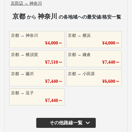
京田辺
→
神奈川
京都
神奈川
から
の各地域への最安値/格安一覧
京都
→
神奈川
京都
→
横浜
¥
4,000
～
¥
4,000
～
京都
→
横須賀
京都
→
鎌倉
¥
7,510
～
¥
7,440
～
京都
→
藤沢
京都
→
小田原
¥
7,440
～
¥
6,600
～
京都
→
逗子
¥
7,440
～
その他路線一覧