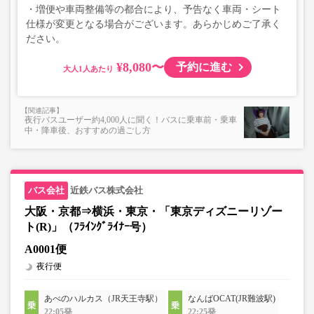
・増便や車両整備等の都合により、予告なく車両・シート
仕様が変更となる場合がございます。あらかじめご了承く
ださい。
¥8,080〜
予約に進む
大人
夜行バスユーザー約4,000人に聞く！バスに乗車前・乗車
中・降車後、おすすめの過ごし方
近鉄バス株式会社
大阪・京都⇒横浜・東京・「東京ディズニーリゾー
ト(R)」（ﾌﾗｲﾝｸﾞﾗｲﾅｰ号）
A0001便
夜行便
あべのハルカス（JR天王寺駅）
なんばOCAT(JR難波駅)
22:05発
22:25発