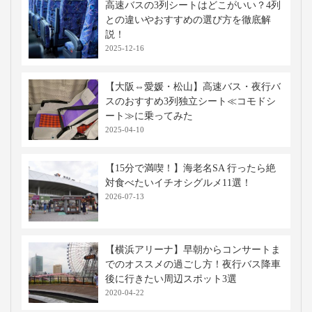
高速バスの3列シートはどこがいい？4列
との違いやおすすめの選び方を徹底解
説！
2025-12-16
【大阪⇔愛媛・松山】高速バス・夜行バ
スのおすすめ3列独立シート≪コモドシ
ート≫に乗ってみた
2025-04-10
【15分で満喫！】海老名SA 行ったら絶
対食べたいイチオシグルメ11選！
2026-07-13
【横浜アリーナ】早朝からコンサートま
でのオススメの過ごし方！夜行バス降車
後に行きたい周辺スポット3選
2020-04-22