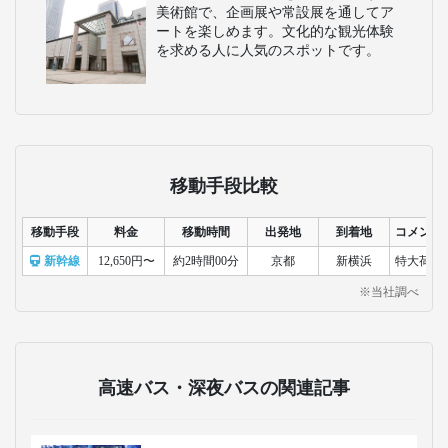
美術館で、企画展や常設展を通してア
ートを楽しめます。文化的な観光体験
を求める人に人気のスポットです。
移動手段比較
移動手段
料金
移動時間
出発地
到着地
コメント
新幹線
12,650円〜
約2時間00分
京都
新横浜
特大荷物
※当社調べ
高速バス・深夜バスの関連記事