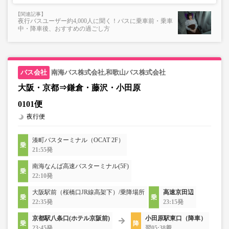
夜行バスユーザー約4,000人に聞く！バスに乗車前・乗車
中・降車後、おすすめの過ごし方
南海バス株式会社,和歌山バス株式会社
大阪・京都⇒鎌倉・藤沢・小田原
0101便
夜行便
湊町バスターミナル（OCAT 2F）
21:55発
南海なんば高速バスターミナル(5F)
22:10発
大阪駅前（桜橋口JR線高架下）/乗降場所
高速京田辺
22:35発
23:15発
京都駅八条口(ホテル京阪前)
小田原駅東口（降車）
23:45発
翌05:38着