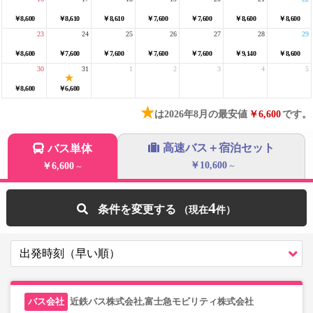
￥8,600
￥8,610
￥8,610
￥7,600
￥7,600
￥8,600
￥8,600
23
24
25
26
27
28
29
￥8,600
￥7,600
￥7,600
￥7,600
￥7,600
￥9,140
￥8,600
30
31
1
2
3
4
5
￥8,600
￥6,600
★
は2026年8月の最安値
￥6,600
です。
高速バス＋宿泊セット
バス単体
￥10,600
￥6,600
～
～
4
条件を変更する
近鉄バス株式会社,富士急モビリティ株式会社