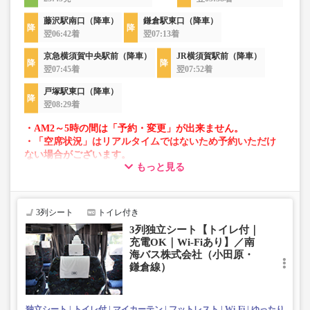
藤沢駅南口（降車）
鎌倉駅東口（降車）
翌06:42着
翌07:13着
京急横須賀中央駅前（降車）
JR横須賀駅前（降車）
翌07:45着
翌07:52着
戸塚駅東口（降車）
翌08:29着
・AM2～5時の間は「予約・変更」が出来ません。
・「空席状況」はリアルタイムではないため予約いただけ
ない場合がございます。
もっと見る
・車両は予告なく変更となる場合がございます。これに伴
い、座席やシート設備が変更となる場合がございますの
で、あらかじめご了承ください。
3列シート
トイレ付き
3列独立シート【トイレ付｜
充電OK｜Wi-Fiあり】／南
海バス株式会社（小田原・
鎌倉線）
独立シート
トイレ付
マイカーテン
フットレスト
Wi-Fi
ゆったり