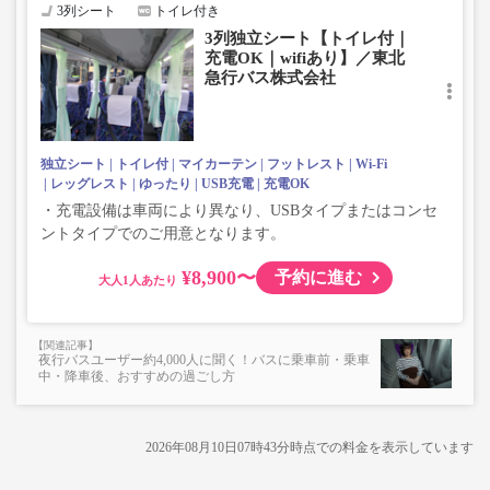
3列シート
トイレ付き
3列独立シート【トイレ付｜
充電OK｜wifiあり】／東北
急行バス株式会社
独立シート
トイレ付
マイカーテン
フットレスト
Wi-Fi
レッグレスト
ゆったり
USB充電
充電OK
・充電設備は車両により異なり、USBタイプまたはコンセ
ントタイプでのご用意となります。
¥8,900〜
予約に進む
大人
夜行バスユーザー約4,000人に聞く！バスに乗車前・乗車
中・降車後、おすすめの過ごし方
2026年08月10日07時43分
時点での料金を表示しています