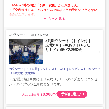
・AM2～5時の間は「予約・変更」が出来ません。
・「空席状況」はリアルタイムではないため予約いただけない
場合がございます。
もっと見る
・車両は予告なく変更となる場合がございます。これに伴い、
座席やシート設備が変更となる場合がございますので、あらか
じめご了承ください。
3列シート
トイレ付き
3列独立シート【トイレ付｜
充電OK｜wifiあり｜ゆった
り】／近鉄バス株式会
独立シート
トイレ付
フットレスト
Wi-Fi
レッグレスト
ゆったり
USB充電
充電OK
・充電設備は車両により異なり、USBタイプまたはコンセ
ントタイプでのご用意となります。
¥8,900〜
予約に進む
大人