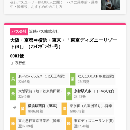
夜行バスユーザー約4,000人に聞く！バスに乗車前・乗車
中・降車後、おすすめの過ごし方
近鉄バス株式会社
大阪・京都⇒横浜・東京・「東京ディズニーリゾー
ト(R)」（ﾌﾗｲﾝｸﾞﾗｲﾅｰ号）
0001便
夜行便
あべのハルカス（JR天王寺駅）
なんばOCAT(JR難波駅)
22:05発
22:25発
大阪駅前（地下鉄東梅田駅）
京都駅八条口（F3のりば）
22:45発
23:48発
横浜駅西口（降車）
東京駅（八重洲通り）/降車
翌06:01着
翌06:49着
東北急行東京営業所（降車）
東京ディズニーランド(R)
翌07:09着
翌07:40着