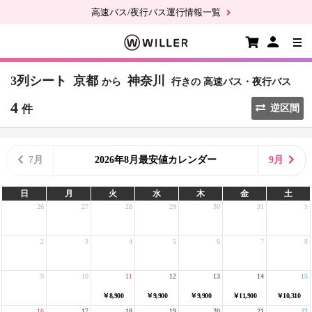
高速バス/夜行バス運行情報一覧
3列シート
京都
神奈川
から
行きの
高速バス・夜行バス
4
件
逆区間
7月
2026年8月最安値カレンダー
9月
日
月
火
水
木
金
土
26
27
28
29
30
31
1
2
3
4
5
6
7
8
9
10
11
12
13
14
15
￥8,900
￥9,900
￥9,900
￥11,900
￥10,310
16
17
18
19
20
21
22