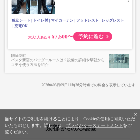
物、壊れ物、危険物、貴重品、ペット、
上記「トランクにてお預かりできる荷物」の条件を満たさ
ないもの
独立シート
トイレ付
マイカーテン
フットレスト
レッグレスト
充電OK
¥7,500〜
予約に進む
大人
バスタ新宿のパウダールームは？設備の詳細や早朝から
コテを使う方法を紹介
2026年08月09日11時36分
時点での料金を表示しています
×
当サイトのご利用を続けることにより、Cookieの使用に同意いただ
いたものとします。詳しくは、
プライバシーステートメント
をご
京都
からの人気路線
覧ください。