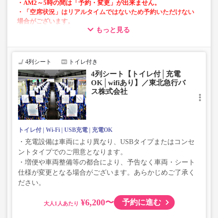
・AM2～5時の間は「予約・変更」が出来ません。
・「空席状況」はリアルタイムではないため予約いただけない
場合がございます。
もっと見る
・車両は予告なく変更となる場合がございます。これに伴い、
座席やシート設備が変更となる場合がございますので、あらか
じめご了承ください。
4列シート
トイレ付き
・増便は日によって運行会社が異なる可能性がございま
4列シート【トイレ付│充電
す。
OK│wifiあり】／東北急行バ
・ご予約の出発日・便の運行会社につきましては出発日間
ス株式会社
際で決定しますので、カスタマーセンターまでお問い合わ
せをお願いいたします。
トイレ付
Wi-Fi
USB充電
充電OK
・充電設備は車両により異なり、USBタイプまたはコンセ
ントタイプでのご用意となります。
・増便や車両整備等の都合により、予告なく車両・シート
仕様が変更となる場合がございます。あらかじめご了承く
ださい。
¥6,200〜
予約に進む
大人