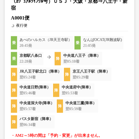
（ｶｼﾞｭｱﾙﾂｲﾝｸﾙ号）ＵＳＪ・大阪・京都⇒八王子・新
宿
A0001便
夜行便
あべのハルカス（JR天王寺駅）
なんばOCAT(JR難波駅)
20:45発
21:05発
京都駅八条口
中央道八王子（降車）
22:28発
翌05:10着
JR八王子駅北口（降車）
京王八王子駅（降車）
翌05:24着
翌05:29着
中央道日野(降車）
中央道府中(降車）
翌05:46着
翌05:53着
中央道深大寺(降車）
中央道三鷹(降車）
翌05:57着
翌05:59着
バスタ新宿（降車）
翌06:34着
・AM2～5時の間は「予約・変更」が出来ません。