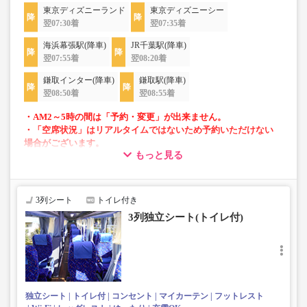
東京ディズニーランド
東京ディズニーシー
翌07:30着
翌07:35着
海浜幕張駅(降車)
JR千葉駅(降車)
翌07:55着
翌08:20着
鎌取インター(降車)
鎌取駅(降車)
翌08:50着
翌08:55着
・AM2～5時の間は「予約・変更」が出来ません。
・「空席状況」はリアルタイムではないため予約いただけない
場合がございます。
もっと見る
・車両は予告なく変更となる場合がございます。これに伴い、
座席やシート設備が変更となる場合がございますので、あらか
じめご了承ください。
3列シート
トイレ付き
・3列シートでゆったり快適なバス旅を。
3列独立シート(トイレ付)
・座席にコンセント設備あり。※車両により異なります。
・車内は常時換気し、清掃・除菌を徹底。
※増便はシートタイプ・車両設備など、異なる場合がござ
います。
独立シート
トイレ付
コンセント
マイカーテン
フットレスト