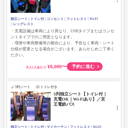
独立シート
トイレ付
コンセント
フットレスト
Wi-Fi
レッグレスト
・充電設備は車両により異なり、USBタイプまたはコンセ
ントタイプでのご用意となります。
・増便や車両整備等の都合により、予告なく車両・シート
仕様が変更となる場合がございます。あらかじめご了承く
ださい。
¥8,000〜
予約に進む
大人
3列シート
トイレ付き
3列独立シート【トイレ付｜
充電OK｜Wi-Fiあり】／京
王電鉄バス
独立シート
トイレ付
マイカーテン
フットレスト
Wi-Fi