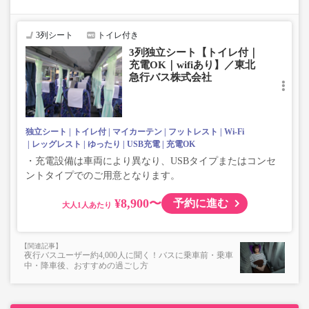
座席やシート設備が変更となる場合がございますので、あらか
じめご了承ください。
3列シート
トイレ付き
・増便は日によって運行会社が異なる可能性がございま
3列独立シート【トイレ付｜
す。
充電OK｜wifiあり】／東北
・ご予約の出発日・便の運行会社につきましては出発日間
急行バス株式会社
際で決定しますので、カスタマーセンターまでお問い合わ
せをお願いいたします。
独立シート
トイレ付
マイカーテン
フットレスト
Wi-Fi
レッグレスト
ゆったり
USB充電
充電OK
・充電設備は車両により異なり、USBタイプまたはコンセ
ントタイプでのご用意となります。
¥8,900〜
予約に進む
大人
夜行バスユーザー約4,000人に聞く！バスに乗車前・乗車
中・降車後、おすすめの過ごし方