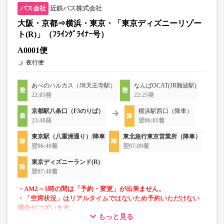
近鉄バス株式会社
大阪・京都⇒横浜・東京・「東京ディズニーリゾー
ト(R)」（ﾌﾗｲﾝｸﾞﾗｲﾅｰ号）
A0001便
夜行便
あべのハルカス（JR天王寺駅）
なんばOCAT(JR難波駅)
22:05発
22:25発
京都駅八条口（F3のりば）
横浜駅西口（降車）
23:48発
翌06:01着
東京駅（八重洲通り）/降車
東北急行東京営業所（降車）
翌06:49着
翌07:09着
東京ディズニーランド(R)
翌07:40着
・AM2～5時の間は「予約・変更」が出来ません。
・「空席状況」はリアルタイムではないため予約いただけない
場合がございます。
もっと見る
・車両は予告なく変更となる場合がございます。これに伴い、