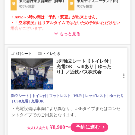
東北急行東京営業所（降車）
東京ディズニーランド(R)
翌07:09着
翌07:40着
・AM2～5時の間は「予約・変更」が出来ません。
・「空席状況」はリアルタイムではないため予約いただけない
場合がございます。
もっと見る
・車両は予告なく変更となる場合がございます。これに伴い、
座席やシート設備が変更となる場合がございますので、あらか
じめご了承ください。
3列シート
トイレ付き
3列独立シート【トイレ付｜
充電OK｜wifiあり｜ゆった
り】／近鉄バス株式会
独立シート
トイレ付
フットレスト
Wi-Fi
レッグレスト
ゆったり
USB充電
充電OK
・充電設備は車両により異なり、USBタイプまたはコンセ
ントタイプでのご用意となります。
¥8,900〜
予約に進む
大人