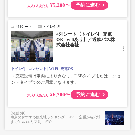
¥5,200〜
予約に進む
大人
4列シート
トイレ付き
4列シート【トイレ付│充電
OK│wifiあり】／近鉄バス株
式会社会社
トイレ付
コンセント
Wi-Fi
充電OK
・充電設備は車両により異なり、USBタイプまたはコンセ
ントタイプでのご用意となります。
¥6,200〜
予約に進む
大人
東京のおすすめ観光地ランキングTOP25！定番から穴場
まで5つのエリア別に紹介