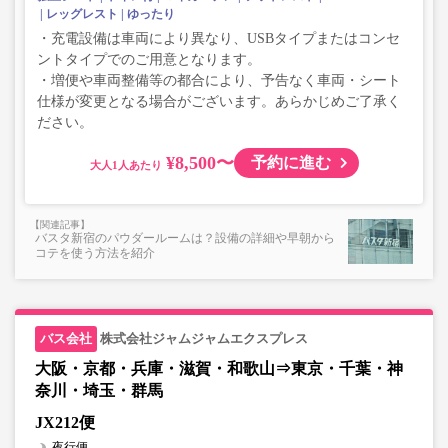
レッグレスト
ゆったり
・充電設備は車両により異なり、USBタイプまたはコンセ
ントタイプでのご用意となります。
・増便や車両整備等の都合により、予告なく車両・シート
仕様が変更となる場合がございます。あらかじめご了承く
ださい。
¥8,500〜
予約に進む
大人
バスタ新宿のパウダールームは？設備の詳細や早朝から
コテを使う方法を紹介
株式会社ジャムジャムエクスプレス
大阪・京都・兵庫・滋賀・和歌山⇒東京・千葉・神
奈川・埼玉・群馬
JX212便
夜行便