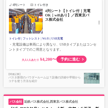
4列シート
トイレ付き
4列シート【トイレ付｜充電
OK｜wifiあり】／西東京バ
ス株式会社
トイレ付
フットレスト
Wi-Fi
USB充電
・充電設備は車両により異なり、USBタイプまたはコンセ
ントタイプでのご用意となります。
¥4,200〜
予約に進む
大人
バスタ新宿のパウダールームは？設備の詳細や早朝から
コテを使う方法を紹介
近鉄バス株式会社,西東京バス株式会社