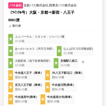
近鉄バス株式会社,西東京バス株式会社
（ﾂｲﾝｸﾙ号）大阪・京都⇒新宿・八王子
0001便
夜行便
ユニバーサル・スタジオ・ジャパン3番
21:35発
あべのハルカス（JR天王寺駅）
なんばOCAT(JR難波駅)
22:10発
22:30発
大阪駅前（地下鉄東梅田駅）
京都駅八条口
22:50発
23:53発
中央道八王子（降車）
JR八王子駅北口（降車）
翌06:06着
翌06:20着
京王八王子駅（降車）
中央道日野(降車）
翌06:25着
翌06:47着
中央道府中(降車）
中央道深大寺(降車）
翌06:54着
翌06:58着