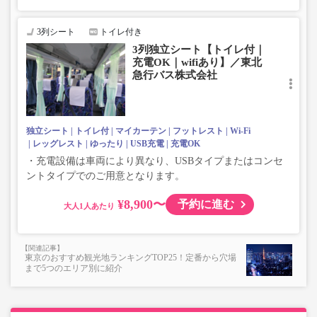
3列シート
トイレ付き
3列独立シート【トイレ付｜
充電OK｜wifiあり】／東北
急行バス株式会社
独立シート
トイレ付
マイカーテン
フットレスト
Wi-Fi
レッグレスト
ゆったり
USB充電
充電OK
・充電設備は車両により異なり、USBタイプまたはコンセ
ントタイプでのご用意となります。
¥8,900〜
予約に進む
大人
東京のおすすめ観光地ランキングTOP25！定番から穴場
まで5つのエリア別に紹介