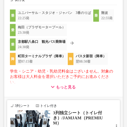
ユニバーサル・スタジオ・ジャパン 3番のりば
難波
22:25発
22:55発
梅田（プラザモータープール）
23:30発
京都駅八条口 観光バス乗降場
24:30発
町田ターミナルプラザ（降車）
バスタ新宿（降車）
翌07:15着
翌08:50着
学生・シニア・幼児・乳幼児料金はございません。対象の
お客様は大人料金を選択いただきご予約にお進みくださ
い。
もっと見る
【荷物について】
■トランクにてお預かりできる荷物
・3辺合計160cm以内、かつ10kg以下のものをおひとり様1
3列シート
トイレ付き
点
3列独立シート（トイレ付
■お預かりできない荷物（貴重品以外は車内持ち込みも不
き）/JAMJAM（PREMIU
可）
M）
楽器・自転車（折りたたみ含む）・ボード等の大きな荷