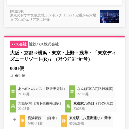
東京のおすすめ観光地ランキングTOP25！定番から穴場
まで5つのエリア別に紹介
近鉄バス株式会社
大阪・京都⇒横浜・東京・上野・浅草・「東京ディ
ズニーリゾート(R)」（ﾌﾗｲﾝｸﾞｽﾆｰｶｰ号）
0001便
夜行便
あべのハルカス（JR天王寺駅）
なんばOCAT(JR難波駅)
21:45発
22:05発
大阪駅前（地下鉄東梅田駅）
京都駅八条口（F3のりば）
22:25発
23:28発
横浜駅西口（降車）
東京駅（八重洲通り）/降車
翌05:41着
翌06:29着