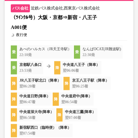
近鉄バス株式会社,西東京バス株式会社
（ﾂｲﾝｸﾙ号）大阪・京都⇒新宿・八王子
A001便
夜行便
あべのハルカス（JR天王寺駅）
なんばOCAT(JR難波駅)
22:10発
22:30発
京都駅八条口
中央道八王子（降車）
23:53発
翌06:06着
JR八王子駅北口（降車）
京王八王子駅（降車）
翌06:20着
翌06:25着
中央道日野(降車）
中央道府中(降車）
翌06:47着
翌06:54着
中央道深大寺(降車）
中央道三鷹(降車）
翌06:58着
翌07:00着
新宿駅西口（臨時便）（降車）
翌07:54着