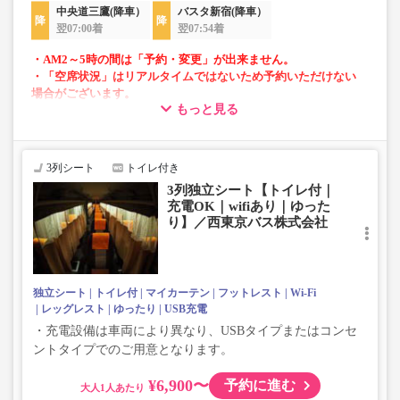
中央道三鷹(降車）
バスタ新宿(降車）
翌07:00着
翌07:54着
・AM2～5時の間は「予約・変更」が出来ません。
・「空席状況」はリアルタイムではないため予約いただけない
場合がございます。
もっと見る
・車両は予告なく変更となる場合がございます。これに伴い、
座席やシート設備が変更となる場合がございますので、あらか
じめご了承ください。
3列シート
トイレ付き
3列独立シート【トイレ付｜
充電OK｜wifiあり｜ゆった
り】／西東京バス株式会社
独立シート
トイレ付
マイカーテン
フットレスト
Wi-Fi
レッグレスト
ゆったり
USB充電
・充電設備は車両により異なり、USBタイプまたはコンセ
ントタイプでのご用意となります。
¥6,900〜
予約に進む
大人