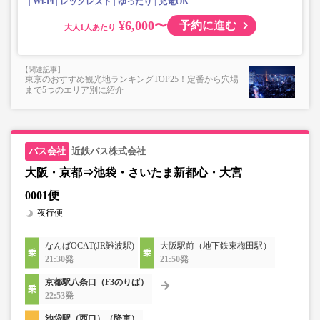
Wi-Fi
レッグレスト
ゆったり
充電OK
¥6,000〜
予約に進む
大人
東京のおすすめ観光地ランキングTOP25！定番から穴場
まで5つのエリア別に紹介
近鉄バス株式会社
大阪・京都⇒池袋・さいたま新都心・大宮
0001便
夜行便
なんばOCAT(JR難波駅)
大阪駅前（地下鉄東梅田駅）
21:30発
21:50発
京都駅八条口（F3のりば）
22:53発
池袋駅（西口）（降車）