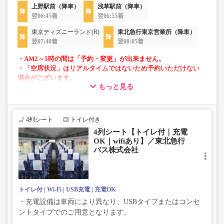
上野駅前（降車）
浅草駅前（降車）
翌06:45着
翌06:55着
東京ディズニーランド(R)
東北急行東京営業所（降車）
翌07:40着
翌08:05着
・AM2～5時の間は「予約・変更」が出来ません。
・「空席状況」はリアルタイムではないため予約いただけない
場合がございます。
もっと見る
・車両は予告なく変更となる場合がございます。これに伴い、
座席やシート設備が変更となる場合がございますので、あらか
じめご了承ください。
4列シート
トイレ付き
4列シート【トイレ付｜充電
OK｜wifiあり】／東北急行
バス株式会社
トイレ付
Wi-Fi
USB充電
充電OK
・充電設備は車両により異なり、USBタイプまたはコンセ
ントタイプでのご用意となります。