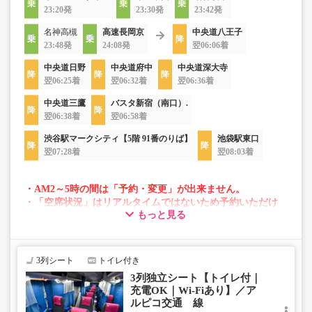
23:20発
23:30発
23:42発
名神高槻
高速長岡京
中央道八王子
23:48発
24:08発
翌06:06着
中央道日野
中央道府中
中央道深大寺
翌06:25着
翌06:32着
翌06:36着
中央道三鷹
バスタ新宿（南口）.
翌06:38着
翌06:58着
渋谷駅マークシティ【5階 91番のりば】
池袋駅東口
翌07:28着
翌08:03着
・AM2～5時の間は「予約・変更」が出来ません。
・「空席状況」はリアルタイムではないため予約いただけ
もっと見る
ない場合がございます。
・変動運賃採用路線のため購入のタイミングで運賃が変動
する場合がございます。
・車両は予告なく変更となる場合がございます。これに伴
3列シート
トイレ付き
い、座席やシート設備が変更となる場合がございますの
3列独立シート【トイレ付｜
で、あらかじめご了承ください。
充電OK｜Wi-Fiあり】／ア
ルピコ交通 線