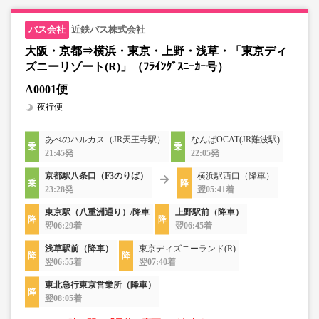
近鉄バス株式会社
大阪・京都⇒横浜・東京・上野・浅草・「東京ディ
ズニーリゾート(R)」（ﾌﾗｲﾝｸﾞｽﾆｰｶｰ号）
A0001便
夜行便
あべのハルカス（JR天王寺駅）
なんばOCAT(JR難波駅)
21:45発
22:05発
京都駅八条口（F3のりば）
横浜駅西口（降車）
23:28発
翌05:41着
東京駅（八重洲通り）/降車
上野駅前（降車）
翌06:29着
翌06:45着
浅草駅前（降車）
東京ディズニーランド(R)
翌06:55着
翌07:40着
東北急行東京営業所（降車）
翌08:05着