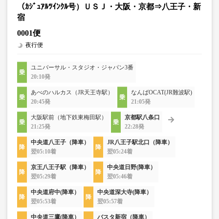
（ｶｼﾞｭｱﾙﾂｲﾝｸﾙ号）ＵＳＪ・大阪・京都⇒八王子・新
宿
0001便
夜行便
ユニバーサル・スタジオ・ジャパン3番
20:10発
あべのハルカス（JR天王寺駅）
なんばOCAT(JR難波駅)
20:45発
21:05発
大阪駅前（地下鉄東梅田駅）
京都駅八条口
21:25発
22:28発
中央道八王子（降車）
JR八王子駅北口（降車）
翌05:10着
翌05:24着
京王八王子駅（降車）
中央道日野(降車）
翌05:29着
翌05:46着
中央道府中(降車）
中央道深大寺(降車）
翌05:53着
翌05:57着
中央道三鷹(降車）
バスタ新宿（降車）