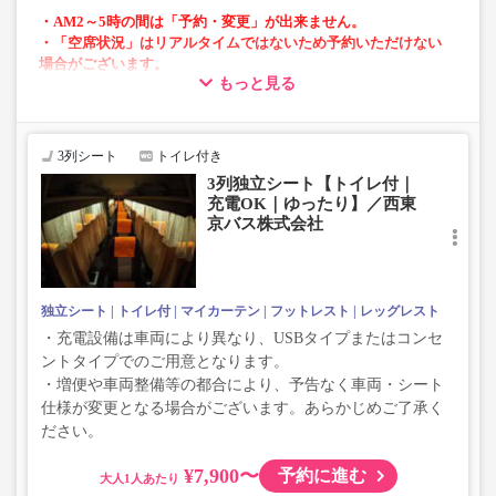
・AM2～5時の間は「予約・変更」が出来ません。
・「空席状況」はリアルタイムではないため予約いただけない
場合がございます。
もっと見る
・車両は予告なく変更となる場合がございます。これに伴い、
座席やシート設備が変更となる場合がございますので、あらか
じめご了承ください。
3列シート
トイレ付き
3列独立シート【トイレ付｜
充電OK｜ゆったり】／西東
京バス株式会社
独立シート
トイレ付
マイカーテン
フットレスト
レッグレスト
・充電設備は車両により異なり、USBタイプまたはコンセ
ントタイプでのご用意となります。
・増便や車両整備等の都合により、予告なく車両・シート
仕様が変更となる場合がございます。あらかじめご了承く
ださい。
¥7,900〜
予約に進む
大人