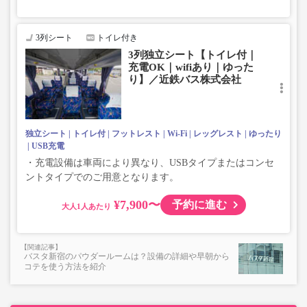
3列シート
トイレ付き
3列独立シート【トイレ付｜
充電OK｜wifiあり｜ゆった
り】／近鉄バス株式会社
独立シート
トイレ付
フットレスト
Wi-Fi
レッグレスト
ゆったり
USB充電
・充電設備は車両により異なり、USBタイプまたはコンセ
ントタイプでのご用意となります。
¥7,900〜
予約に進む
大人
バスタ新宿のパウダールームは？設備の詳細や早朝から
コテを使う方法を紹介