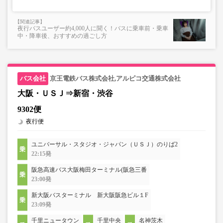
夜行バスユーザー約4,000人に聞く！バスに乗車前・乗車
中・降車後、おすすめの過ごし方
京王電鉄バス株式会社,アルピコ交通株式会社
大阪・ＵＳＪ⇒新宿・渋谷
9302便
夜行便
ユニバーサル・スタジオ・ジャパン（ＵＳＪ）のりば2
22:15発
阪急高速バス大阪梅田ターミナル(阪急三番
23:00発
新大阪バスターミナル 新大阪阪急ビル１F
23:09発
千里ニュータウン
千里中央
名神茨木