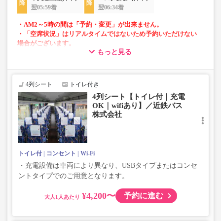
翌05:59着
翌06:34着
・AM2～5時の間は「予約・変更」が出来ません。
・「空席状況」はリアルタイムではないため予約いただけない
場合がございます。
もっと見る
・車両は予告なく変更となる場合がございます。これに伴い、
座席やシート設備が変更となる場合がございますので、あらか
じめご了承ください。
4列シート
トイレ付き
4列シート【トイレ付｜充電
OK｜wifiあり】／近鉄バス
株式会社
トイレ付
コンセント
Wi-Fi
・充電設備は車両により異なり、USBタイプまたはコンセ
ントタイプでのご用意となります。
¥4,200〜
予約に進む
大人