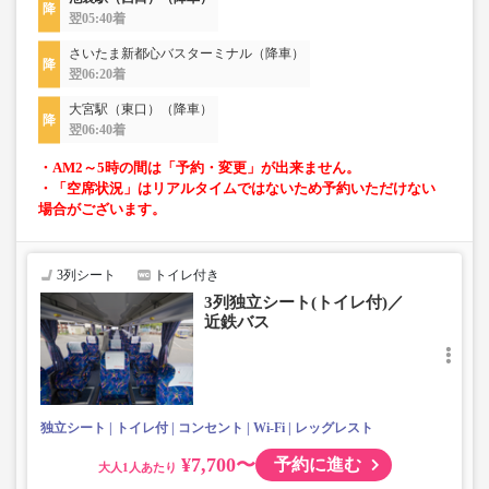
翌05:40着
さいたま新都心バスターミナル（降車）
翌06:20着
大宮駅（東口）（降車）
翌06:40着
・AM2～5時の間は「予約・変更」が出来ません。
・「空席状況」はリアルタイムではないため予約いただけない
場合がございます。
3列シート
トイレ付き
3列独立シート(トイレ付)／
近鉄バス
独立シート
トイレ付
コンセント
Wi-Fi
レッグレスト
¥7,700〜
予約に進む
大人