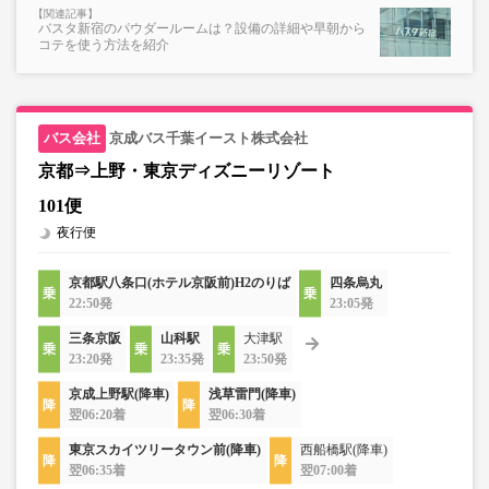
バスタ新宿のパウダールームは？設備の詳細や早朝から
コテを使う方法を紹介
京成バス千葉イースト株式会社
京都⇒上野・東京ディズニーリゾート
101便
夜行便
京都駅八条口(ホテル京阪前)H2のりば
四条烏丸
22:50発
23:05発
三条京阪
山科駅
大津駅
23:20発
23:35発
23:50発
京成上野駅(降車)
浅草雷門(降車)
翌06:20着
翌06:30着
東京スカイツリータウン前(降車)
西船橋駅(降車)
翌06:35着
翌07:00着