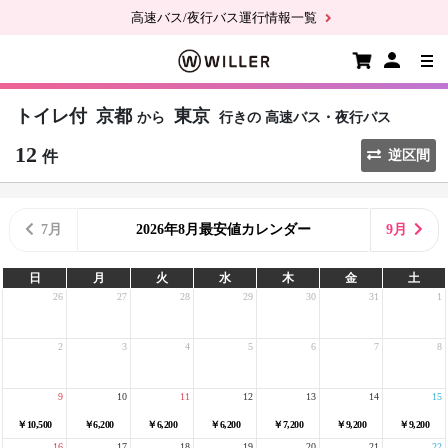
高速バス/夜行バス運行情報一覧
トイレ付
京都
東京
から
行きの
高速バス・夜行バス
12
件
逆区間
7月
2026年8月最安値カレンダー
9月
日
月
火
水
木
金
土
26
27
28
29
30
31
1
2
3
4
5
6
7
8
9
10
11
12
13
14
15
￥10,500
￥6,200
￥6,200
￥6,200
￥7,200
￥9,200
￥9,200
16
17
18
19
20
21
22