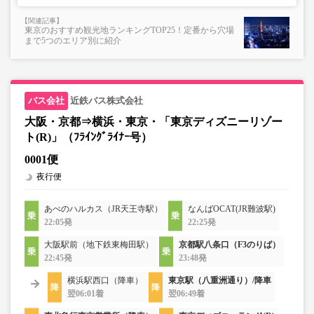
東京のおすすめ観光地ランキングTOP25！定番から穴場
まで5つのエリア別に紹介
近鉄バス株式会社
大阪・京都⇒横浜・東京・「東京ディズニーリゾー
ト(R)」（ﾌﾗｲﾝｸﾞﾗｲﾅｰ号）
0001便
夜行便
あべのハルカス（JR天王寺駅）
なんばOCAT(JR難波駅)
22:05発
22:25発
大阪駅前（地下鉄東梅田駅）
京都駅八条口（F3のりば）
22:45発
23:48発
横浜駅西口（降車）
東京駅（八重洲通り）/降車
翌06:01着
翌06:49着