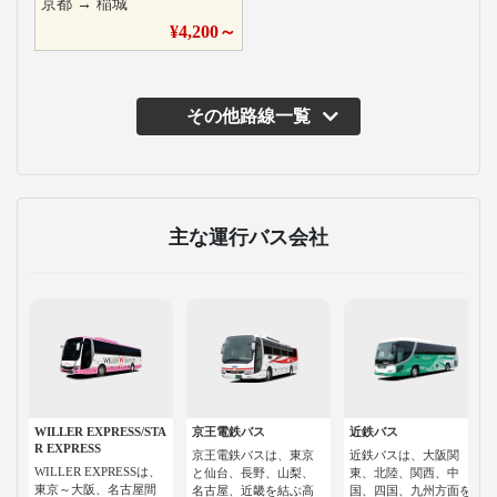
京都
→
稲城
¥
4,200
～
その他路線一覧
主な運行バス会社
WILLER EXPRESS/STA
京王電鉄バス
近鉄バス
R EXPRESS
京王電鉄バスは、東京
近鉄バスは、大阪関
WILLER EXPRESSは、
と仙台、長野、山梨、
東、北陸、関西、中
東京～大阪、名古屋間
名古屋、近畿を結ぶ高
国、四国、九州方面を