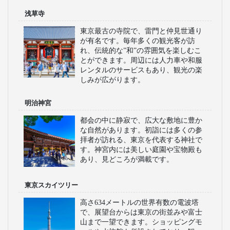
浅草寺
東京最古の寺院で、雷門と仲見世通り
が有名です。毎年多くの観光客が訪
れ、伝統的な”和”の雰囲気を楽しむこ
とができます。周辺には人力車や和服
レンタルのサービスもあり、観光の楽
しみが広がります。
明治神宮
都会の中に静寂で、広大な敷地に豊か
な自然があります。初詣には多くの参
拝者が訪れる、東京を代表する神社で
す。神宮内には美しい庭園や宝物殿も
あり、見どころが満載です。
東京スカイツリー
高さ634メートルの世界有数の電波塔
で、展望台からは東京の街並みや富士
山まで一望できます。ショッピングモ