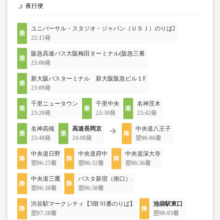
夜行便
ユニバーサル・スタジオ・ジャパン（ＵＳＪ）のりば2
22:15発
阪急高速バス大阪梅田ターミナル(阪急三番
23:00発
新大阪バスターミナル 新大阪阪急ビル１F
23:09発
千里ニュータウン
千里中央
名神茨木
23:20発
23:30発
23:42発
名神高槻
高速長岡京
中央道八王子
23:48発
24:08発
翌06:06着
中央道日野
中央道府中
中央道深大寺
翌06:25着
翌06:32着
翌06:36着
中央道三鷹
バスタ新宿（南口）.
翌06:38着
翌06:58着
渋谷駅マークシティ【5階 91番のりば】
池袋駅東口
翌07:28着
翌08:03着