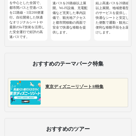
を中心とした全国で、
速バスを20路線以上展
結ぶ高速バスを20路線
都市間バスと空港バス
開。Wi-FI設備、充電配
以上展開。地域密着型
を22路線・1日200便運
備など充実した車内設
のサービスを提供し、
行。自社開発した快適
備で、観光地アクセス
快適なシートと安定し
なオリジナルシートや
と都市間移動の両面で
た便数で通勤・観光に
最新のIoT技術を活用し
安全で快適な移動を提
便利な移動手段をお届
た安全運行で好評の高
供します。
けします。
速バスです。
おすすめのテーマパーク特集
東京ディズニーリゾート®特集
おすすめのツアー