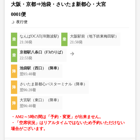
大阪・京都⇒池袋・さいたま新都心・大宮
0001便
夜行便
なんばOCAT(JR難波駅)
大阪駅前（地下鉄東梅田駅）
21:30発
21:50発
京都駅八条口（F3のりば）
22:53発
池袋駅（西口）（降車）
翌05:40着
さいたま新都心バスターミナル（降車）
翌06:20着
大宮駅（東口）（降車）
翌06:40着
・AM2～5時の間は「予約・変更」が出来ません。
・「空席状況」はリアルタイムではないため予約いただけない
場合がございます。