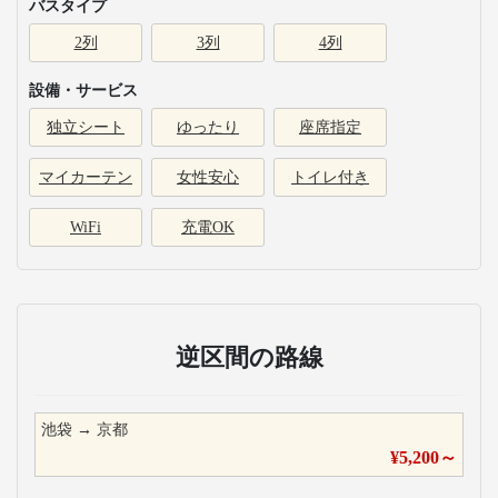
バスタイプ
2列
3列
4列
設備・サービス
独立シート
ゆったり
座席指定
マイカーテン
女性安心
トイレ付き
WiFi
充電OK
逆区間の路線
池袋
→
京都
¥
5,200
～