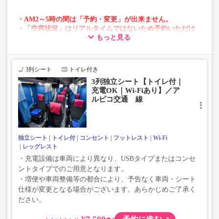
・AM2～5時の間は「予約・変更」が出来ません。
・「空席状況」はリアルタイムではないため予約いただけ
もっと見る
ない場合がございます。
・変動運賃採用路線のため購入のタイミングで運賃が変動
する場合がございます。
・車両は予告なく変更となる場合がございます。これに伴
3列シート
トイレ付き
い、座席やシート設備が変更となる場合がございますの
3列独立シート【トイレ付｜
で、あらかじめご了承ください。
充電OK｜Wi-Fiあり】／ア
ルピコ交通 線
独立シート
トイレ付
コンセント
フットレスト
Wi-Fi
レッグレスト
・充電設備は車両により異なり、USBタイプまたはコンセ
ントタイプでのご用意となります。
・増便や車両整備等の都合により、予告なく車両・シート
仕様が変更となる場合がございます。あらかじめご了承く
ださい。