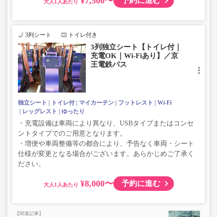
¥7,500〜
予約に進む
大人
3列シート
トイレ付き
3列独立シート【トイレ付｜
充電OK｜Wi-Fiあり】／京
王電鉄バス
独立シート
トイレ付
マイカーテン
フットレスト
Wi-Fi
レッグレスト
ゆったり
・充電設備は車両により異なり、USBタイプまたはコンセ
ントタイプでのご用意となります。
・増便や車両整備等の都合により、予告なく車両・シート
仕様が変更となる場合がございます。あらかじめご了承く
ださい。
¥8,000〜
予約に進む
大人