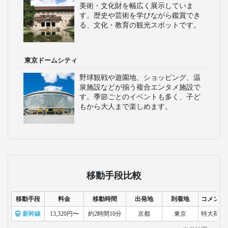
美術・文化財を幅広く展示していま
す。歴史や芸術を学びながら鑑賞でき
る、文化・教育の観光スポットです。
東京ドームシティ
野球観戦や遊園地、ショッピング、温
泉施設などが揃う複合エンタメ施設で
す。季節ごとのイベントも多く、子ど
もから大人まで楽しめます。
移動手段比較
移動手段
料金
移動時間
出発地
到着地
コメント
新幹線
13,320円〜
約2時間10分
京都
東京
特大荷物