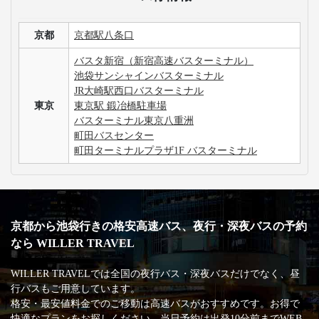
京都
京都駅八条口
バスタ新宿（新宿高速バスターミナル）
池袋サンシャインバスターミナル
JR大崎駅西口バスターミナル
東京
東京駅 鍛冶橋駐車場
バスターミナル東京八重洲
町田バスセンター
町田ターミナルプラザ1F バスターミナル
京都から池袋行きの格安高速バス、夜行・深夜バスの予約
なら WILLER TRAVEL
WILLER TRAVELでは全国の夜行バス・深夜バスだけでなく、昼
行バスもご用意しています。
格安・最安値料金でのご移動は高速バスがおすすめです。お得で
快適なプランをお探しください。当日予約は出発10分前までWEB