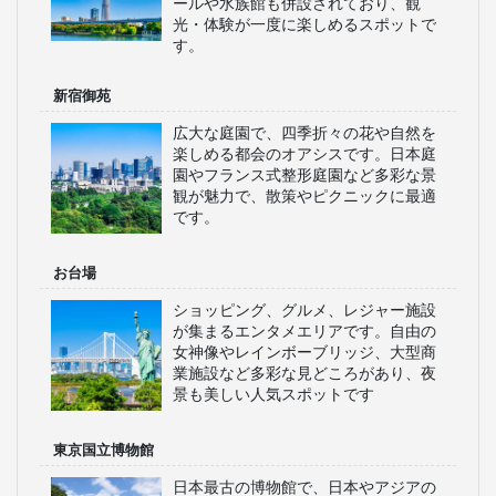
ールや水族館も併設されており、観
光・体験が一度に楽しめるスポットで
す。
新宿御苑
広大な庭園で、四季折々の花や自然を
楽しめる都会のオアシスです。日本庭
園やフランス式整形庭園など多彩な景
観が魅力で、散策やピクニックに最適
です。
お台場
ショッピング、グルメ、レジャー施設
が集まるエンタメエリアです。自由の
女神像やレインボーブリッジ、大型商
業施設など多彩な見どころがあり、夜
景も美しい人気スポットです
東京国立博物館
日本最古の博物館で、日本やアジアの