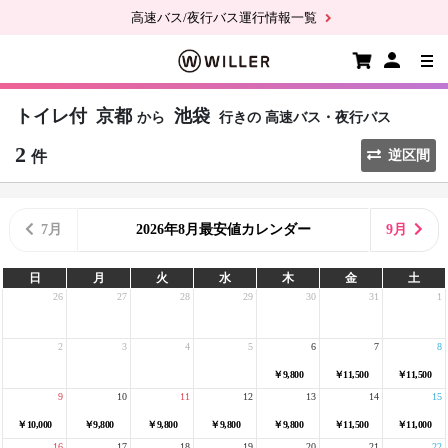
高速バス/夜行バス運行情報一覧
トイレ付
京都
池袋
から
行きの
高速バス・夜行バス
2
件
逆区間
7月
2026年8月最安値カレンダー
9月
日
月
火
水
木
金
土
26
27
28
29
30
31
1
2
3
4
5
6
7
8
￥9,800
￥11,500
￥11,500
9
10
11
12
13
14
15
￥10,000
￥9,800
￥9,800
￥9,800
￥9,800
￥11,500
￥11,000
16
17
18
19
20
21
22