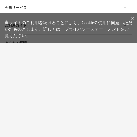
会員サービス
×
当サイトのご利用を続けることにより、Cookieの使用に同意いただ
ご利用ガイド
いたものとします。詳しくは、
プライバシーステートメント
をご
覧ください。
よくある質問
企業情報
採用情報
旅行条件書
標識・約款
プライバシーステートメント
特定商取引法に基づく表記
サイトマップ
お問い合わせ
広告掲載について
カスタマーハラスメントポリシー
English
한글
繁體中文
简体中文
Tiếng việt