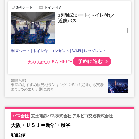
3列シート
トイレ付き
3列独立シート(トイレ付)／
近鉄バス
独立シート
トイレ付
コンセント
Wi-Fi
レッグレスト
¥7,700〜
予約に進む
大人
東京のおすすめ観光地ランキングTOP25！定番から穴場
まで5つのエリア別に紹介
京王電鉄バス株式会社,アルピコ交通株式会社
大阪・ＵＳＪ⇒新宿・渋谷
9302便