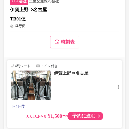
三重交通株式会社
伊賀上野⇒名古屋
TB01便
昼行便
時刻表
4列シート
トイレ付き
伊賀上野⇒名古屋
トイレ付
¥1,500〜
予約に進む
大人