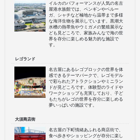
イルカのパフォーマンスが人気の名古
屋港水族館では、ペンギンやベルー
ガ、シャチなど極地から温帯まで多様
な海洋生物を展示しています。黒潮大
水槽の熱帯魚やウミガメの繁殖展示な
ども見どころで、家族みんなで海の世
界を存分に楽しめる魅力的な施設で
す。
レゴランド
名古屋にあるレゴブロックの世界を体
感できるテーマパークで、レゴモデル
で彩られたアトラクションやミニラン
ドが見どころです。体験型のライドや
ワークショップも充実しており、子ど
もたちがレゴの世界を存分に楽しめる
夢いっぱいの施設です。
大須商店街
名古屋の下町情緒あふれる商店街で、
食べ歩きやショッピングが存分に楽し