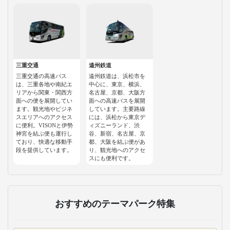
三重交通
遠州鉄道
三重交通の高速バス
遠州鉄道は、浜松市を
は、三重各地や南紀エ
中心に、東京、横浜、
リアから関東・関西方
名古屋、京都、大阪方
面への便を展開してい
面への高速バスを展開
ます。観光地やビジネ
しています。主要路線
スエリアへのアクセス
には、浜松から東京デ
に便利。VISONと伊勢
ィズニーランド、渋
神宮を結ぶ便も運行し
谷、新宿、名古屋、京
ており、快適な移動手
都、大阪を結ぶ便があ
段を提供しています。
り、観光地へのアクセ
スにも便利です。
おすすめのテーマパーク特集