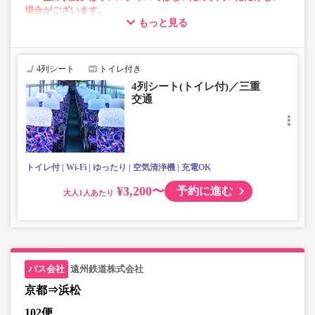
場合がございます。
もっと見る
・話題の「VISON」へのアクセス可能！
・長時間の移動でも安心の車内トイレあり
・全席USBポート付き
4列シート
トイレ付き
・フリーWi-Fi対応車両
4列シート(トイレ付)／三重
・車内を常時換気、車内を清掃、除菌
交通
トイレ付
Wi-Fi
ゆったり
空気清浄機
充電OK
¥3,200〜
予約に進む
大人
遠州鉄道株式会社
京都⇒浜松
102便