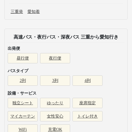
三重発
愛知着
高速バス・夜行バス・深夜バス 三重から愛知行き
出発便
昼行便
夜行便
バスタイプ
2列
3列
4列
設備・サービス
独立シート
ゆったり
座席指定
マイカーテン
女性安心
トイレ付き
WiFi
充電OK