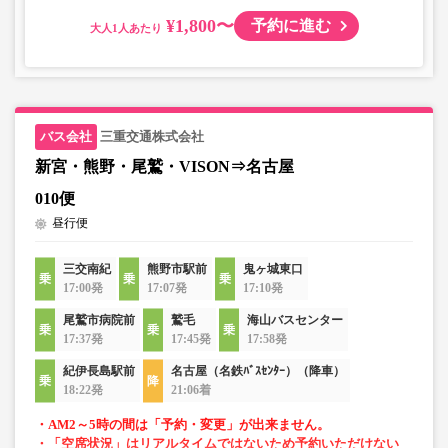
¥1,800〜
予約に進む
大人
三重交通株式会社
新宮・熊野・尾鷲・VISON⇒名古屋
010便
昼行便
三交南紀
熊野市駅前
鬼ヶ城東口
17:00発
17:07発
17:10発
尾鷲市病院前
鷲毛
海山バスセンター
17:37発
17:45発
17:58発
紀伊長島駅前
名古屋（名鉄ﾊﾞｽｾﾝﾀｰ）（降車）
18:22発
21:06着
・AM2～5時の間は「予約・変更」が出来ません。
・「空席状況」はリアルタイムではないため予約いただけない