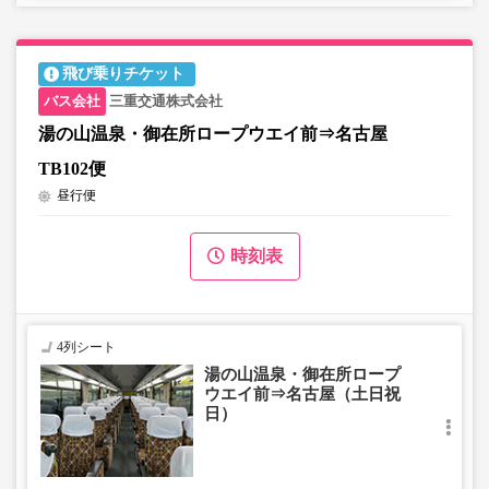
飛び乗りチケット
三重交通株式会社
湯の山温泉・御在所ロープウエイ前⇒名古屋
TB102便
昼行便
時刻表
4列シート
湯の山温泉・御在所ロープ
ウエイ前⇒名古屋（土日祝
日）