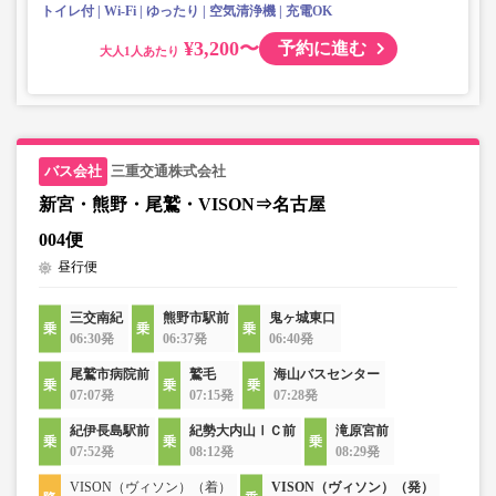
トイレ付
Wi-Fi
ゆったり
空気清浄機
充電OK
¥3,200〜
予約に進む
大人
三重交通株式会社
新宮・熊野・尾鷲・VISON⇒名古屋
004便
昼行便
三交南紀
熊野市駅前
鬼ヶ城東口
06:30発
06:37発
06:40発
尾鷲市病院前
鷲毛
海山バスセンター
07:07発
07:15発
07:28発
紀伊長島駅前
紀勢大内山ⅠＣ前
滝原宮前
07:52発
08:12発
08:29発
VISON（ヴィソン）（着）
VISON（ヴィソン）（発）