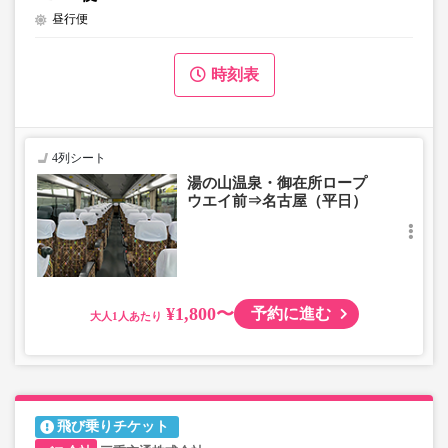
昼行便
時刻表
4列シート
湯の山温泉・御在所ロープ
ウエイ前⇒名古屋（平日）
¥1,800〜
予約に進む
大人
飛び乗りチケット