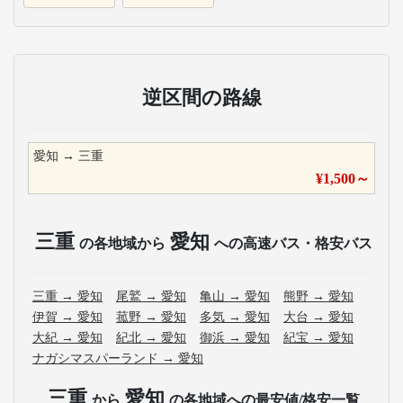
逆区間の路線
愛知
→
三重
¥
1,500
～
三重
愛知
の各地域から
への高速バス・格安バス
三重
→
愛知
尾鷲
→
愛知
亀山
→
愛知
熊野
→
愛知
伊賀
→
愛知
菰野
→
愛知
多気
→
愛知
大台
→
愛知
大紀
→
愛知
紀北
→
愛知
御浜
→
愛知
紀宝
→
愛知
ナガシマスパーランド
→
愛知
三重
愛知
から
の各地域への最安値/格安一覧