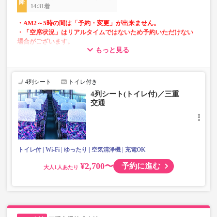
14:31着
・AM2～5時の間は「予約・変更」が出来ません。
・「空席状況」はリアルタイムではないため予約いただけない
場合がございます。
もっと見る
・話題の「VISON」へのアクセス可能！
・長時間の移動でも安心の車内トイレあり
・全席USBポート付き
4列シート
トイレ付き
・フリーWi-Fi対応車両
4列シート(トイレ付)／三重
・車内を常時換気、車内を清掃、除菌
交通
トイレ付
Wi-Fi
ゆったり
空気清浄機
充電OK
¥2,700〜
予約に進む
大人