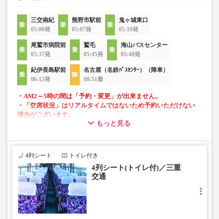
三交南紀
熊野市駅前
鬼ヶ城東口
05:00発
05:07発
05:10発
尾鷲市病院前
鷲毛
海山バスセンター
05:37発
05:45発
05:48発
紀伊長島駅前
名古屋（名鉄ﾊﾞｽｾﾝﾀｰ）（降車）
06:12発
08:51着
・AM2～5時の間は「予約・変更」が出来ません。
・「空席状況」はリアルタイムではないため予約いただけない
場合がございます。
もっと見る
・話題の「VISON」へのアクセス可能！
・長時間の移動でも安心の車内トイレあり
・全席USBポート付き
4列シート
トイレ付き
・フリーWi-Fi対応車両
4列シート(トイレ付)／三重
・車内を常時換気、車内を清掃、除菌
交通