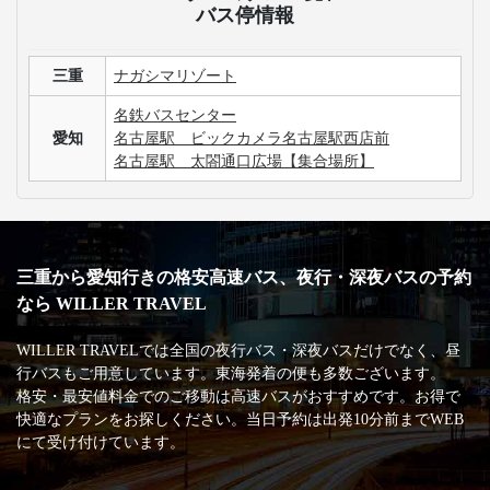
バス停情報
三重
ナガシマリゾート
名鉄バスセンター
愛知
名古屋駅 ビックカメラ名古屋駅西店前
名古屋駅 太閤通口広場【集合場所】
三重から愛知行きの格安高速バス、夜行・深夜バスの予約
なら WILLER TRAVEL
WILLER TRAVELでは全国の夜行バス・深夜バスだけでなく、昼
行バスもご用意しています。東海発着の便も多数ございます。
格安・最安値料金でのご移動は高速バスがおすすめです。お得で
快適なプランをお探しください。当日予約は出発10分前までWEB
にて受け付けています。