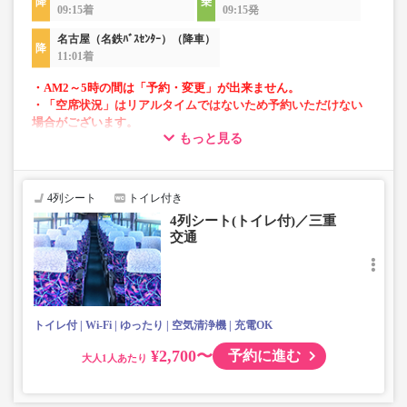
09:15着
09:15発
名古屋（名鉄ﾊﾞｽｾﾝﾀｰ）（降車）
11:01着
・AM2～5時の間は「予約・変更」が出来ません。
・「空席状況」はリアルタイムではないため予約いただけない
場合がございます。
もっと見る
・話題の「VISON」へのアクセス可能！
・長時間の移動でも安心の車内トイレあり
・全席USBポート付き
4列シート
トイレ付き
・フリーWi-Fi対応車両
4列シート(トイレ付)／三重
・車内を常時換気、車内を清掃、除菌
交通
トイレ付
Wi-Fi
ゆったり
空気清浄機
充電OK
¥2,700〜
予約に進む
大人