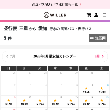
高速バス/夜行バス運行情報一覧
昼行便
三重
愛知
から
行きの
高速バス・夜行バス
9
件
逆区間
7月
2026年8月最安値カレンダー
9月
日
月
火
水
木
金
土
26
27
28
29
30
31
1
2
3
4
5
6
7
8
￥1,500
￥1,500
9
10
11
12
13
14
15
￥1,500
￥1,500
￥1,500
￥1,500
￥1,500
￥1,500
￥1,500
16
17
18
19
20
21
22