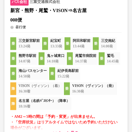
三重交通株式会社
新宮・熊野・尾鷲・VISON⇒名古屋
008便
昼行便
三交新宮駅前
紀宝町
阿田和駅前
三交南紀
13:24発
13:33発
13:44発
14:00発
熊野市駅前
鬼ヶ城東口
尾鷲市病院前
鷲毛
14:07発
14:10発
14:37発
14:45発
海山バスセンター
紀伊長島駅前
14:58発
15:22発
VISON（ヴィソン）（着）
VISON（ヴィソン）（発）
16:30着
16:30発
名古屋（名鉄ﾊﾞｽｾﾝﾀｰ）（降車）
18:16着
・AM2～5時の間は「予約・変更」が出来ません。
・「空席状況」はリアルタイムではないため予約いただけない
場合がございます。