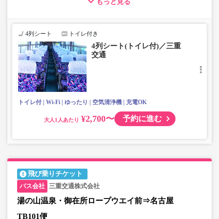
もっと見る
・話題の「VISON」へのアクセス可能！
・長時間の移動でも安心の車内トイレあり
・全席USBポート付き
4列シート
トイレ付き
・フリーWi-Fi対応車両
4列シート(トイレ付)／三重
・車内を常時換気、車内を清掃、除菌
交通
トイレ付
Wi-Fi
ゆったり
空気清浄機
充電OK
¥2,700〜
予約に進む
大人
飛び乗りチケット
三重交通株式会社
湯の山温泉・御在所ロープウエイ前⇒名古屋
TB101便