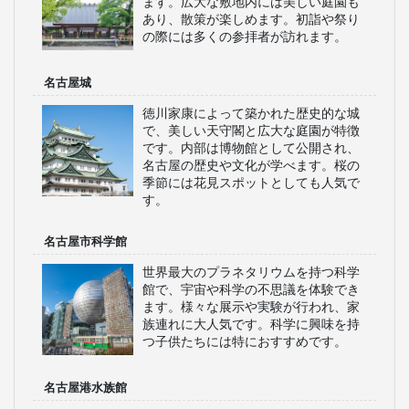
ます。広大な敷地内には美しい庭園も
あり、散策が楽しめます。初詣や祭り
の際には多くの参拝者が訪れます。
名古屋城
徳川家康によって築かれた歴史的な城
で、美しい天守閣と広大な庭園が特徴
です。内部は博物館として公開され、
名古屋の歴史や文化が学べます。桜の
季節には花見スポットとしても人気で
す。
名古屋市科学館
世界最大のプラネタリウムを持つ科学
館で、宇宙や科学の不思議を体験でき
ます。様々な展示や実験が行われ、家
族連れに大人気です。科学に興味を持
つ子供たちには特におすすめです。
名古屋港水族館