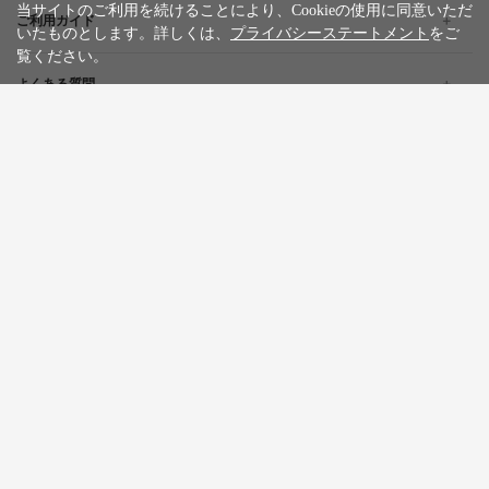
当サイトのご利用を続けることにより、Cookieの使用に同意いただ
ご利用ガイド
いたものとします。詳しくは、
プライバシーステートメント
をご
覧ください。
よくある質問
企業情報
採用情報
旅行条件書
標識・約款
プライバシーステートメント
特定商取引法に基づく表記
サイトマップ
お問い合わせ
広告掲載について
カスタマーハラスメントポリシー
English
한글
繁體中文
简体中文
Tiếng việt
WILLER Group
WILLER EXPRESS
京都丹後鉄道
WILLER ACROSS
Copyright © WILLER MARKETING CORPORATION All Rights Reserved.