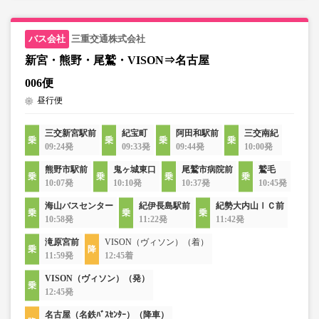
三重交通株式会社
新宮・熊野・尾鷲・VISON⇒名古屋
006便
昼行便
三交新宮駅前
紀宝町
阿田和駅前
三交南紀
09:24発
09:33発
09:44発
10:00発
熊野市駅前
鬼ヶ城東口
尾鷲市病院前
鷲毛
10:07発
10:10発
10:37発
10:45発
海山バスセンター
紀伊長島駅前
紀勢大内山ⅠＣ前
10:58発
11:22発
11:42発
滝原宮前
VISON（ヴィソン）（着）
11:59発
12:45着
VISON（ヴィソン）（発）
12:45発
名古屋（名鉄ﾊﾞｽｾﾝﾀｰ）（降車）