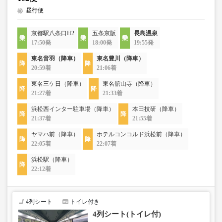
昼行便
京都駅八条口H2
五条京阪
長島温泉
17:50発
18:00発
19:55発
東名音羽（降車）
東名豊川（降車）
20:59着
21:06着
東名三ケ日（降車）
東名舘山寺（降車）
21:27着
21:33着
浜松西インター駐車場（降車）
本田技研（降車）
21:37着
21:55着
ヤマハ前（降車）
ホテルコンコルド浜松前（降車）
22:05着
22:07着
浜松駅（降車）
22:12着
4列シート
トイレ付き
4列シート(トイレ付)