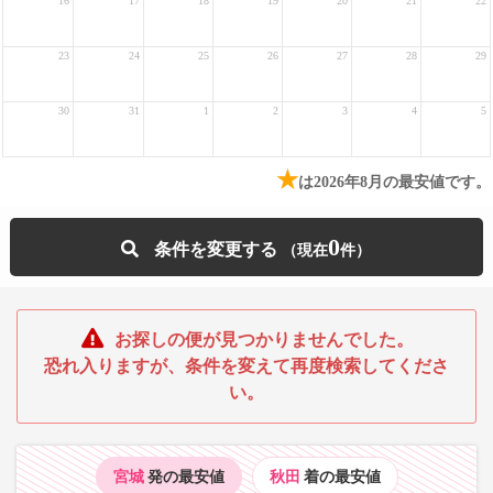
16
17
18
19
20
21
22
23
24
25
26
27
28
29
30
31
1
2
3
4
5
★
は2026年8月の最安値です。
0
条件を変更する
お探しの便が見つかりませんでした。
恐れ入りますが、条件を変えて再度検索してくださ
い。
宮城
発の最安値
秋田
着の最安値