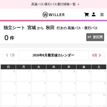
高速バス/夜行バス運行情報一覧
独立シート
宮城
秋田
から
行きの
高速バス・夜行バス
逆区間
7月
2026年8月最安値カレンダー
9月
日
月
火
水
木
金
土
26
27
28
29
30
31
1
2
3
4
5
6
7
8
9
10
11
12
13
14
15