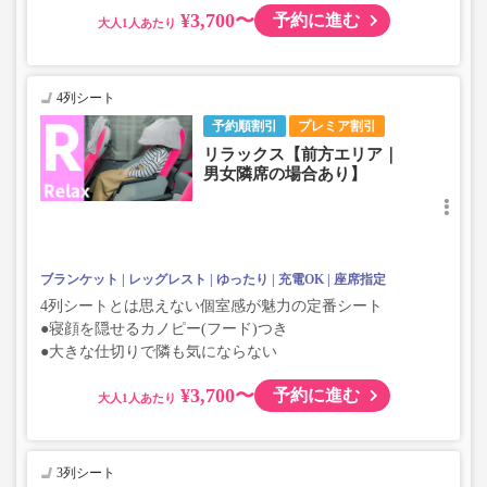
¥3,700〜
予約に進む
大人
4列シート
予約順割引
プレミア割引
リラックス【前方エリア｜
男女隣席の場合あり】
ブランケット
レッグレスト
ゆったり
充電OK
座席指定
4列シートとは思えない個室感が魅力の定番シート
●寝顔を隠せるカノピー(フード)つき
●大きな仕切りで隣も気にならない
¥3,700〜
予約に進む
大人
3列シート