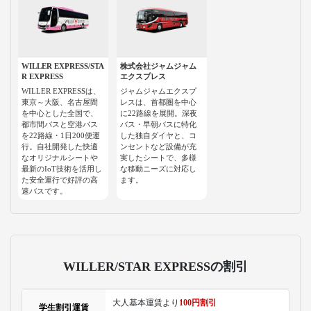
WILLER EXPRESS/STA
株式会社ジャムジャム
R EXPRESS
エクスプレス
WILLER EXPRESSは、
ジャムジャムエクスプ
東京～大阪、名古屋間
レスは、首都圏を中心
を中心とした全国で、
に22路線を展開。深夜
都市間バスと空港バス
バス・早朝バスに特化
を22路線・1日200便運
した独自ダイヤと、コ
行。自社開発した快適
ンセントなど設備が充
なオリジナルシートや
実したシートで、多様
最新のIoT技術を活用し
な移動ニーズに対応し
た安全運行で好評の高
ます。
速バスです。
WILLER/STAR EXPRESSの割引
大人基本運賃より
100円割引
学生割引運賃