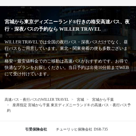
宮城から東京ディズニーランド®行きの格安高速バス、夜
行・深夜バスの予約なら WILLER TRAVEL
WILLER TRAVELでは全国の夜行バス・深夜バスだけでなく、昼
行バスもご用意しています。東北・関東発着の便も多数ございま
す。
格安・最安値料金でのご移動は高速バスがおすすめです。お得で
快適なプランをお探しください。当日予約は出発10分前までWEB
にて受け付けています。
高速バス・夜行バスのWILLER TRAVEL
宮城
宮城から千葉
座席指定 宮城から千葉 東京ディズニーランド® の高速バス・夜行バス予
約
引受保険会社
チューリッヒ保険会社
DSR-735