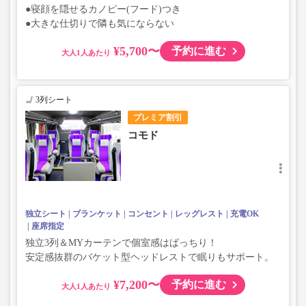
●寝顔を隠せるカノピー(フード)つき
●大きな仕切りで隣も気にならない
¥5,700〜
予約に進む
大人
3列シート
プレミア割引
コモド
独立シート
ブランケット
コンセント
レッグレスト
充電OK
座席指定
独立3列＆MYカーテンで個室感はばっちり！
安定感抜群のバケット型ヘッドレストで眠りもサポート。
¥7,200〜
予約に進む
大人