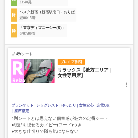
23:40発
バスタ新宿（新宿駅南口）おりば
翌06:15着
「東京ディズニーシー(R)」
翌07:00着
4列シート
プレミア割引
リラックス【後方エリア｜
女性専用席】
ブランケット
レッグレスト
ゆったり
女性安心
充電OK
座席指定
4列シートとは思えない個室感が魅力の定番シート
●寝顔を隠せるカノピー(フード)つき
●大きな仕切りで隣も気にならない