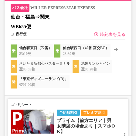
WILLER EXPRESS/STAR EXPRESS
仙台・福島⇒関東
WB655便
夜行便
時刻表を見る
仙台駅東口（72番）
仙台駅西口（40番 宮交BC）
23:10発
23:30発
さいたま新都心バスターミナル
池袋サンシャイン
翌05:35着
翌06:20着
「東京ディズニーランド(R)」
翌07:00着
4列シート
予約順割引
プレミア割引
プライム【前方エリア｜男
女隣席の場合あり｜スマホO
K】