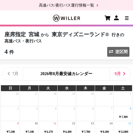
高速バス/夜行バス運行情報一覧
座席指定
宮城
東京ディズニーランド®
から
行きの
高速バス・夜行バス
4
件
逆区間
7月
2026年8月最安値カレンダー
9月
日
月
火
水
木
金
土
26
27
28
29
30
31
1
2
3
4
5
6
7
8
￥7,300
9
10
11
12
13
14
15
￥7,200
￥7,100
￥6,170
￥6,200
￥7,700
￥8,180
￥12,000