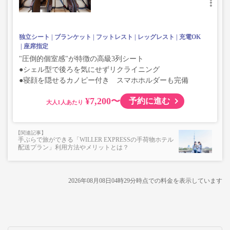
独立シート
ブランケット
フットレスト
レッグレスト
充電OK
座席指定
"圧倒的個室感"が特徴の高級3列シート
●シェル型で後ろを気にせずリクライニング
●寝顔を隠せるカノピー付き スマホホルダーも完備
¥7,200〜
予約に進む
大人
手ぶらで旅ができる「WILLER EXPRESSの手荷物ホテル
配送プラン」利用方法やメリットとは？
2026年08月08日04時29分
時点での料金を表示しています