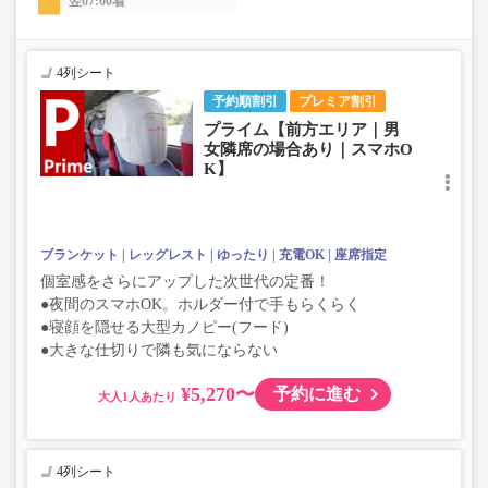
翌07:00着
4列シート
予約順割引
プレミア割引
プライム【前方エリア｜男
女隣席の場合あり｜スマホO
K】
ブランケット
レッグレスト
ゆったり
充電OK
座席指定
個室感をさらにアップした次世代の定番！
●夜間のスマホOK。ホルダー付で手もらくらく
●寝顔を隠せる大型カノピー(フード)
●大きな仕切りで隣も気にならない
¥5,270〜
予約に進む
大人
4列シート