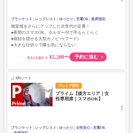
ブランケット
レッグレスト
ゆったり
充電OK
座席指定
個室感をさらにアップした次世代の定番！
●夜間のスマホOK。ホルダー付で手もらくらく
●寝顔を隠せる大型カノピー(フード)
●大きな仕切りで隣も気にならない
¥5,200〜
予約に進む
大人
4列シート
プレミア割引
プライム【後方エリア｜女
性専用席｜スマホOK】
ブランケット
レッグレスト
ゆったり
女性安心
充電OK