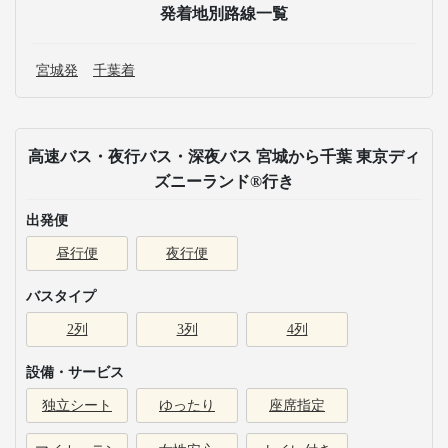
発着地別路線一覧
宮城発
千葉着
高速バス・夜行バス・深夜バス 宮城から千葉 東京ディ
ズニーランド®行き
出発便
昼行便
夜行便
バスタイプ
2列
3列
4列
設備・サービス
独立シート
ゆったり
座席指定