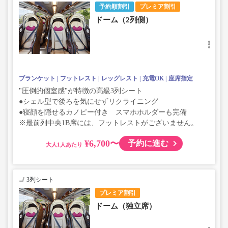
予約順割引
プレミア割引
ドーム（2列側）
ブランケット
フットレスト
レッグレスト
充電OK
座席指定
"圧倒的個室感"が特徴の高級3列シート
●シェル型で後ろを気にせずリクライニング
●寝顔を隠せるカノピー付き スマホホルダーも完備
※最前列中央1B席には、フットレストがございません。
¥6,700〜
予約に進む
大人
3列シート
プレミア割引
ドーム（独立席）