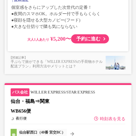
座席指定
個室感をさらにアップした次世代の定番！
●夜間のスマホOK。ホルダー付で手もらくらく
●寝顔を隠せる大型カノピー(フード)
●大きな仕切りで隣も気にならない
¥5,200〜
予約に進む
大人
手ぶらで旅ができる「WILLER EXPRESSの手荷物ホテル
配送プラン」利用方法やメリットとは？
WILLER EXPRESS/STAR EXPRESS
仙台・福島⇒関東
WB656便
夜行便
時刻表を見る
仙台駅西口（40番 宮交BC）