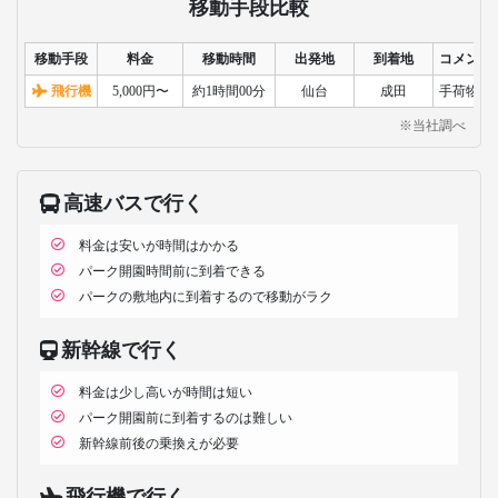
移動手段比較
移動手段
料金
移動時間
出発地
到着地
コメント
飛行機
5,000円〜
約1時間00分
仙台
成田
手荷物検
※当社調べ
高速バスで行く
料金は安いが時間はかかる
パーク開園時間前に到着できる
パークの敷地内に到着するので移動がラク
新幹線で行く
料金は少し高いが時間は短い
パーク開園前に到着するのは難しい
新幹線前後の乗換えが必要
飛行機で行く