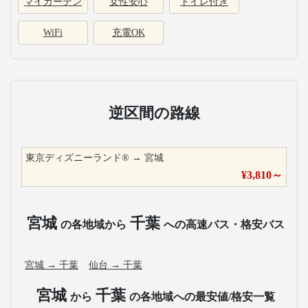
マイカーテン
女性安心
トイレ付き
WiFi
充電OK
逆区間の路線
東京ディズニーランド®
→
宮城
¥
3,810
～
宮城
千葉
の各地域から
への高速バス・格安バス
宮城
→
千葉
仙台
→
千葉
宮城
千葉
から
の各地域への最安値/格安一覧