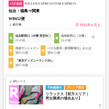
WILLER EXPRESS/STAR EXPRESS
仙台・福島⇒関東
WB652便
夜行便
時刻表を見る
仙台駅西口（40番 宮交BC）
福島駅西口（24番）
22:45発
24:45発
池袋サンシャイン
バスタ新宿（新宿駅南口）おりば
翌05:45着
翌06:15着
「東京ディズニーランド(R)」
翌07:00着
4列シート
予約順割引
プレミア割引
リラックス【前方エリア｜
男女隣席の場合あり】