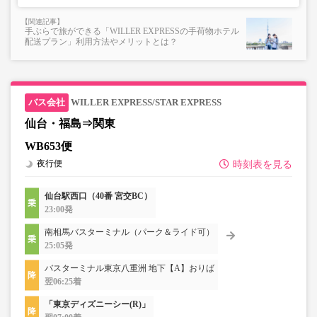
手ぶらで旅ができる「WILLER EXPRESSの手荷物ホテル
配送プラン」利用方法やメリットとは？
WILLER EXPRESS/STAR EXPRESS
仙台・福島⇒関東
WB653便
夜行便
時刻表を見る
仙台駅西口（40番 宮交BC）
23:00発
南相馬バスターミナル（パーク＆ライド可）
25:05発
バスターミナル東京八重洲 地下【A】おりば
翌06:25着
「東京ディズニーシー(R)」