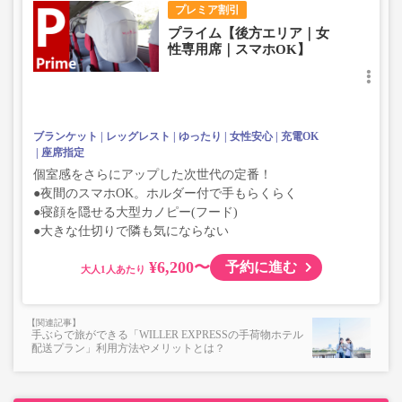
プレミア割引
プライム【後方エリア｜女
性専用席｜スマホOK】
ブランケット
レッグレスト
ゆったり
女性安心
充電OK
座席指定
個室感をさらにアップした次世代の定番！
●夜間のスマホOK。ホルダー付で手もらくらく
●寝顔を隠せる大型カノピー(フード)
●大きな仕切りで隣も気にならない
¥6,200〜
予約に進む
大人
手ぶらで旅ができる「WILLER EXPRESSの手荷物ホテル
配送プラン」利用方法やメリットとは？