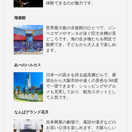
体験できるのが魅力です。
海遊館
世界最大級の水族館のひとつで、ジン
ベエザメやマンタが泳ぐ巨大水槽が見
どころです。海の生き物たちを間近で
観察でき、子どもから大人まで楽しめ
ます。
あべのハルカス
日本一の高さを誇る超高層ビルで、展
望台から大阪市街や遠くの景色を360度
で一望できます。ショッピングやグル
メも充実しており、観光スポットとし
て人気です。
なんばグランド花月
吉本興業の劇場で、落語や漫才などの
お笑い公演を楽しめます。大阪らしい