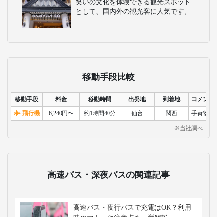
笑いの文化を体験できる観光スポット
として、国内外の観光客に人気です。
移動手段比較
移動手段
料金
移動時間
出発地
到着地
コメント
飛行機
6,240円〜
約1時間40分
仙台
関西
手荷物検
※当社調べ
高速バス・深夜バスの関連記事
高速バス・夜行バスで充電はOK？利用