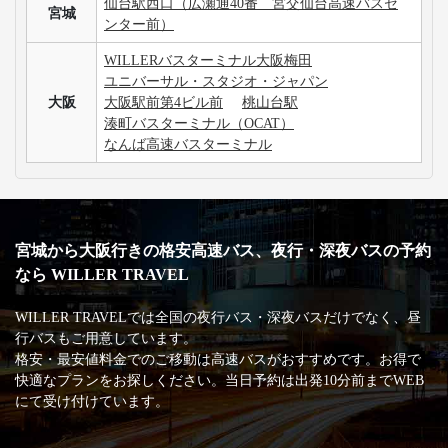
仙台駅西口（広瀬通40番 宮交仙台高速バスセ
宮城
ンター前）
WILLERバスターミナル大阪梅田
ユニバーサル・スタジオ・ジャパン
大阪
大阪駅前第4ビル前
桃山台駅
湊町バスターミナル（OCAT）
なんば高速バスターミナル
宮城から大阪行きの格安高速バス、夜行・深夜バスの予約
なら WILLER TRAVEL
WILLER TRAVELでは全国の夜行バス・深夜バスだけでなく、昼
行バスもご用意しています。
格安・最安値料金でのご移動は高速バスがおすすめです。お得で
快適なプランをお探しください。当日予約は出発10分前までWEB
にて受け付けています。