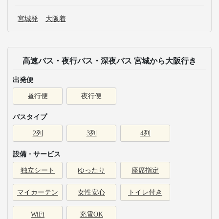
宮城発
大阪着
高速バス・夜行バス・深夜バス 宮城から大阪行き
出発便
昼行便
夜行便
バスタイプ
2列
3列
4列
設備・サービス
独立シート
ゆったり
座席指定
マイカーテン
女性安心
トイレ付き
WiFi
充電OK