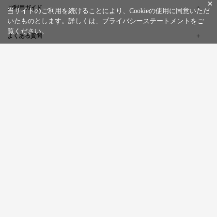
×
ご利用ガイド
当サイトのご利用を続けることにより、Cookieの使用に同意いただ
いたものとします。詳しくは、
プライバシーステートメント
をご
覧ください。
よくある質問
企業情報
採用情報
旅行条件書
標識・約款
プライバシーステートメント
特定商取引法に基づく表記
サイトマップ
お問い合わせ
広告掲載について
カスタマーハラスメントポリシー
English
한글
繁體中文
简体中文
Tiếng việt
WILLER Group
WILLER EXPRESS
京都丹後鉄道
WILLER ACROSS
Copyright © WILLER MARKETING CORPORATION All Rights Reserved.