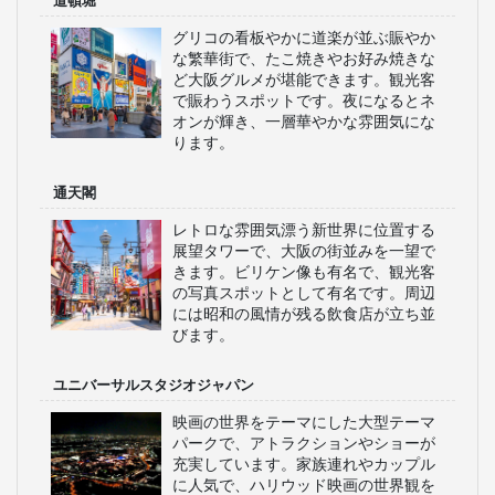
道頓堀
グリコの看板やかに道楽が並ぶ賑やか
な繁華街で、たこ焼きやお好み焼きな
ど大阪グルメが堪能できます。観光客
で賑わうスポットです。夜になるとネ
オンが輝き、一層華やかな雰囲気にな
ります。
通天閣
レトロな雰囲気漂う新世界に位置する
展望タワーで、大阪の街並みを一望で
きます。ビリケン像も有名で、観光客
の写真スポットとして有名です。周辺
には昭和の風情が残る飲食店が立ち並
びます。
ユニバーサルスタジオジャパン
映画の世界をテーマにした大型テーマ
パークで、アトラクションやショーが
充実しています。家族連れやカップル
に人気で、ハリウッド映画の世界観を