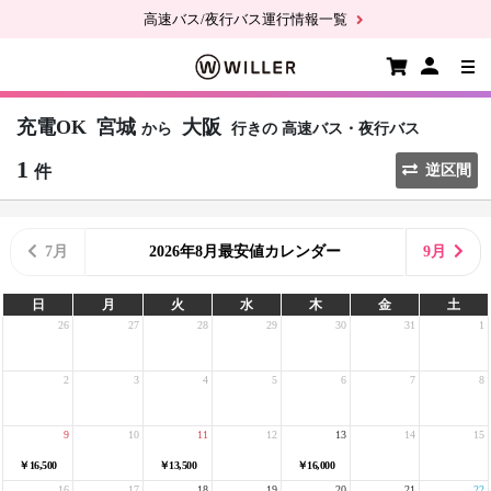
高速バス/夜行バス運行情報一覧
充電OK
宮城
大阪
から
行きの
高速バス・夜行バス
1
件
逆区間
7月
2026年8月最安値カレンダー
9月
日
月
火
水
木
金
土
26
27
28
29
30
31
1
2
3
4
5
6
7
8
9
10
11
12
13
14
15
￥16,500
￥13,500
￥16,000
16
17
18
19
20
21
22