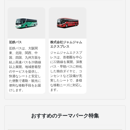
近鉄バス
株式会社ジャムジャム
エクスプレス
近鉄バスは、大阪関
ジャムジャムエクスプ
東、北陸、関西、中
レスは、首都圏を中心
国、四国、九州方面を
に22路線を展開。深夜
結ぶ高速バスを20路線
バス・早朝バスに特化
以上展開。地域密着型
した独自ダイヤと、コ
のサービスを提供し、
ンセントなど設備が充
快適なシートと安定し
実したシートで、多様
た便数で通勤・観光に
な移動ニーズに対応し
便利な移動手段をお届
ます。
けします。
おすすめのテーマパーク特集