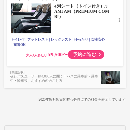
点
4列シート（トイレ付き）/J
■お預かりできない荷物（貴重品以外は車内持ち込みも不
AMJAM（PREMIUM COM
可）
BI）
楽器・自転車（折りたたみ含む）・ボード等の大きな荷
物、壊れ物、危険物、貴重品、ペット、
上記「トランクにてお預かりできる荷物」の条件を満たさ
ないもの
トイレ付
フットレスト
レッグレスト
ゆったり
女性安心
充電OK
¥9,500〜
予約に進む
大人
夜行バスユーザー約4,000人に聞く！バスに乗車前・乗車
中・降車後、おすすめの過ごし方
2026年08月07日04時49分
時点での料金を表示しています