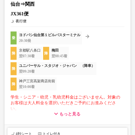
仙台⇒関西
JX361便
夜行便
ヨドバシ仙台第１ビルバスターミナル
20:30発
京都駅八条口
梅田
翌07:30着
翌08:45着
ユニバーサル・スタジオ・ジャパン （降車）
翌09:20着
神戸三宮高架商店街前
翌10:00着
学生・シニア・幼児・乳幼児料金はございません。対象の
お客様は大人料金を選択いただきご予約にお進みくださ
い。
もっと見る
【荷物について】
■トランクにてお預かりできる荷物
・3辺合計160cm以内、かつ10kg以下のものをおひとり様1
4列シート
トイレ付き