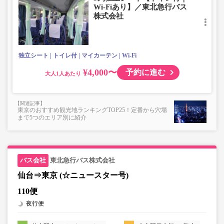
Wi-Fiあり】／東北急行バス
株式会社
独立シート
トイレ付
マイカーテン
Wi-Fi
¥4,000〜
予約に進む
大人
東京のおすすめ観光地ランキングTOP25！定番から穴場
まで5つのエリア別に紹介
東北急行バス株式会社
仙台⇒東京 (☆ニュースター号)
110便
夜行便