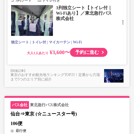
3列シート
トイレ付き
3列独立シート【トイレ付｜
Wi-Fiあり】／東北急行バス
株式会社
独立シート
トイレ付
マイカーテン
Wi-Fi
¥3,600〜
予約に進む
大人
東京のおすすめ観光地ランキングTOP25！定番から穴場
まで5つのエリア別に紹介
東北急行バス株式会社
仙台⇒東京 (☆ニュースター号)
106便
昼行便