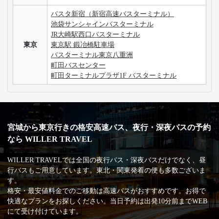
バスタ新宿（新宿高速バスターミナル）
池袋サンシャインバスターミナル
JR大崎駅西口バスターミナル
東京
東京駅 鍛冶橋駐車場
バスターミナル東京八重洲
町田バスセンター
町田ターミナルプラザ1F バスターミナル
宮城から東京行きの格安高速バス、夜行・深夜バスの予約
なら WILLER TRAVEL
WILLER TRAVELでは全国の夜行バス・深夜バスだけでなく、昼
行バスもご用意しています。東北・関東発着の便も多数ございま
す。
格安・最安値料金でのご移動は高速バスがおすすめです。お得で
快適なプランをお探しください。当日予約は出発10分前までWEB
にて受け付けています。