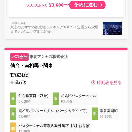
¥3,600〜
予約に進む
大人
東京のおすすめ観光地ランキングTOP25！定番から穴場
まで5つのエリア別に紹介
東北アクセス株式会社
仙台・南相馬⇒関東
TA631便
昼行便
時刻表を見る
仙台駅東口（72番）
相馬ICバスターミナル
07:20発
08:30発
南相馬バスターミナル（パーク＆ライド可）
常磐富岡IC
09:00発
09:35発
バスターミナル東京八重洲 地下【A】おりば
13:30着