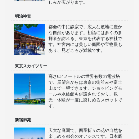
しみが広がります。
明治神宮
都会の中に静寂で、広大な敷地に豊か
な自然があります。初詣には多くの参
拝者が訪れる、東京を代表する神社で
す。神宮内には美しい庭園や宝物殿も
あり、見どころが満載です。
東京スカイツリー
高さ634メートルの世界有数の電波塔
で、展望台からは東京の街並みや富士
山まで一望できます。ショッピングモ
ールや水族館も併設されており、観
光・体験が一度に楽しめるスポットで
す。
新宿御苑
広大な庭園で、四季折々の花や自然を
楽しめる都会のオアシスです。日本庭