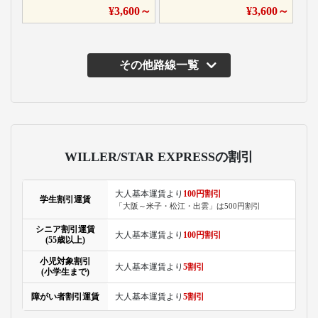
¥
3,600
～
¥
3,600
～
その他路線一覧
WILLER/STAR EXPRESSの割引
大人基本運賃より
100円割引
学生割引運賃
「大阪～米子・松江・出雲」は500円割引
シニア割引運賃
大人基本運賃より
100円割引
(55歳以上)
小児対象割引
大人基本運賃より
5割引
(小学生まで)
障がい者割引運賃
大人基本運賃より
5割引