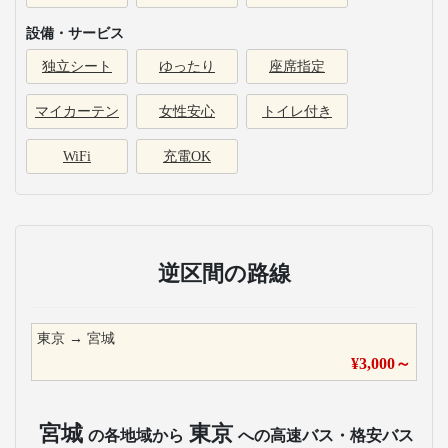
設備・サービス
独立シート
ゆったり
座席指定
マイカーテン
女性安心
トイレ付き
WiFi
充電OK
逆区間の路線
東京
→
宮城
¥
3,000
～
宮城
東京
の各地域から
への高速バス・格安バス