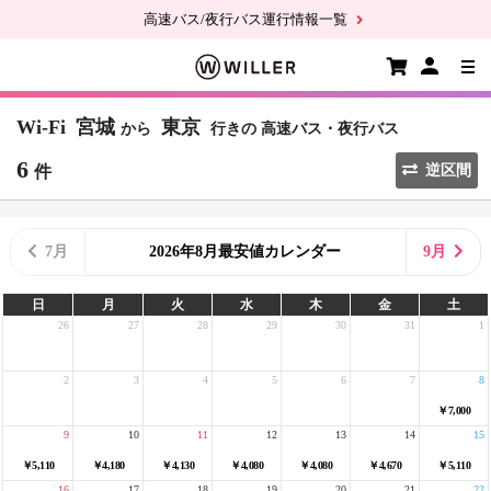
高速バス/夜行バス運行情報一覧
Wi-Fi
宮城
東京
から
行きの
高速バス・夜行バス
6
件
逆区間
7月
2026年8月最安値カレンダー
9月
日
月
火
水
木
金
土
26
27
28
29
30
31
1
2
3
4
5
6
7
8
￥7,000
9
10
11
12
13
14
15
￥5,110
￥4,180
￥4,130
￥4,080
￥4,080
￥4,670
￥5,110
16
17
18
19
20
21
22