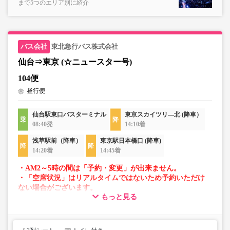
まで5つのエリア別に紹介
東北急行バス株式会社
仙台⇒東京 (☆ニュースター号)
104便
昼行便
仙台駅東口バスターミナル
東京スカイツリ―北 (降車）
08:40発
14:10着
浅草駅前（降車）
東京駅日本橋口 (降車)
14:20着
14:45着
・AM2～5時の間は「予約・変更」が出来ません。
・「空席状況」はリアルタイムではないため予約いただけ
ない場合がございます。
もっと見る
・車両は予告なく変更となる場合がございます。これに伴
い、座席やシート設備が変更となる場合がございますの
で、あらかじめご了承ください。