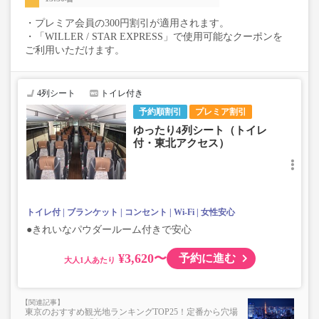
・プレミア会員の300円割引が適用されます。
・「WILLER / STAR EXPRESS」で使用可能なクーポンを
ご利用いただけます。
4列シート
トイレ付き
予約順割引
プレミア割引
ゆったり4列シート（トイレ
付・東北アクセス）
トイレ付
ブランケット
コンセント
Wi-Fi
女性安心
●きれいなパウダールーム付きで安心
¥3,620〜
予約に進む
大人
東京のおすすめ観光地ランキングTOP25！定番から穴場