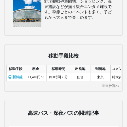
野球観戦や遊園地、ショッピング、温
泉施設などが揃う複合エンタメ施設で
す。季節ごとのイベントも多く、子ど
もから大人まで楽しめます。
移動手段比較
移動手段
料金
移動時間
出発地
到着地
コメント
新幹線
11,410円〜
約1時間30分
仙台
東京
特大荷物
※当社調べ
高速バス・深夜バスの関連記事