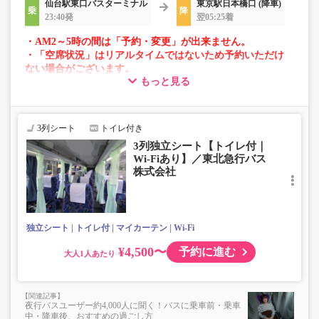
仙台駅東口バスターミナル
東京駅日本橋口 (降車)
23:40発
翌05:25着
・AM2～5時の間は「予約・変更」が出来ません。
・「空席状況」はリアルタイムではないため予約いただけ
ない場合がございます。
もっと見る
・車両は予告なく変更となる場合がございます。これに伴
い、座席やシート設備が変更となる場合がございますの
で、あらかじめご了承ください。
3列シート
トイレ付き
3列独立シート【トイレ付｜
Wi-Fiあり】／東北急行バス
株式会社
独立シート
トイレ付
マイカーテン
Wi-Fi
¥4,500〜
予約に進む
大人
夜行バスユーザー約4,000人に聞く！バスに乗車前・乗車
中・降車後、おすすめの過ごし方