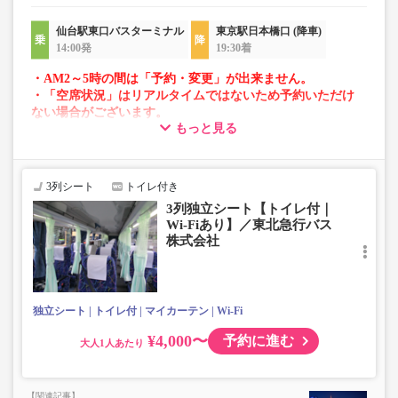
仙台駅東口バスターミナル
東京駅日本橋口 (降車)
14:00発
19:30着
・AM2～5時の間は「予約・変更」が出来ません。
・「空席状況」はリアルタイムではないため予約いただけ
ない場合がございます。
もっと見る
・車両は予告なく変更となる場合がございます。これに伴
い、座席やシート設備が変更となる場合がございますの
で、あらかじめご了承ください。
3列シート
トイレ付き
3列独立シート【トイレ付｜
Wi-Fiあり】／東北急行バス
株式会社
独立シート
トイレ付
マイカーテン
Wi-Fi
¥4,000〜
予約に進む
大人