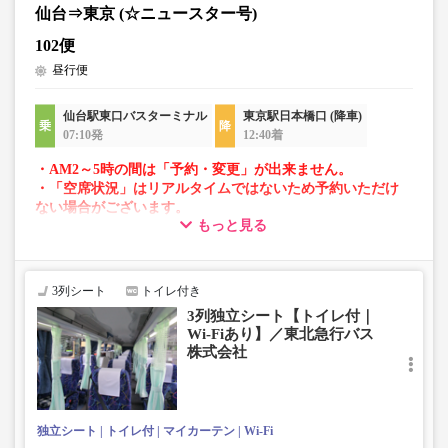
仙台⇒東京 (☆ニュースター号)
102便
昼行便
仙台駅東口バスターミナル
東京駅日本橋口 (降車)
07:10発
12:40着
・AM2～5時の間は「予約・変更」が出来ません。
・「空席状況」はリアルタイムではないため予約いただけ
ない場合がございます。
もっと見る
・車両は予告なく変更となる場合がございます。これに伴
い、座席やシート設備が変更となる場合がございますの
で、あらかじめご了承ください。
3列シート
トイレ付き
3列独立シート【トイレ付｜
Wi-Fiあり】／東北急行バス
株式会社
独立シート
トイレ付
マイカーテン
Wi-Fi