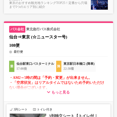
東京のおすすめ観光地ランキングTOP25！定番から穴場
まで5つのエリア別に紹介
東北急行バス株式会社
仙台⇒東京 (☆ニュースター号)
108便
昼行便
仙台駅東口バスターミナル
東京駅日本橋口 (降車)
17:00発
22:30着
・AM2～5時の間は「予約・変更」が出来ません。
・「空席状況」はリアルタイムではないため予約いただけ
ない場合がございます。
もっと見る
・車両は予告なく変更となる場合がございます。これに伴
い、座席やシート設備が変更となる場合がございますの
で、あらかじめご了承ください。
3列シート
トイレ付き
3列独立シート【トイレ付｜