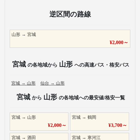
逆区間の路線
山形
→
宮城
¥
2,000
～
宮城
山形
の各地域から
への高速バス・格安バス
宮城
→
山形
仙台
→
山形
宮城
山形
から
の各地域への最安値/格安一覧
宮城
→
山形
宮城
→
鶴岡
¥
2,000
～
¥
3,700
～
宮城
→
酒田
宮城
→
寒河江