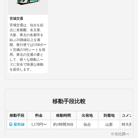
宮城交通
宮城交通は、仙台を起
点に首都圏、名古屋、
大阪、東北の各都市を
結ぶ20路線以上を展
開。夜行便ではUSBポー
ト完備の3列シートを採
用。東北の交通の要と
して、様々な移動ニー
ズに安全で快適な移動
を提供します。
移動手段比較
移動手段
料金
移動時間
出発地
到着地
コメント
新幹線
1,170円〜
約1時間30分
仙台
山形
特大荷物
※当社調べ