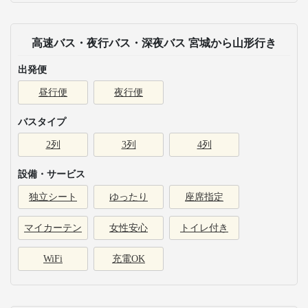
高速バス・夜行バス・深夜バス 宮城から山形行き
出発便
昼行便
夜行便
バスタイプ
2列
3列
4列
設備・サービス
独立シート
ゆったり
座席指定
マイカーテン
女性安心
トイレ付き
WiFi
充電OK