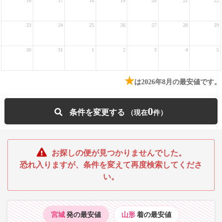
16
17
18
19
20
21
22
23
24
25
26
27
28
29
30
31
1
2
3
4
5
★
は2026年8月の最安値です。
0
条件を変更する
お探しの便が見つかりませんでした。
恐れ入りますが、条件を変えて再度検索してくださ
い。
宮城
発の最安値
山形
着の最安値