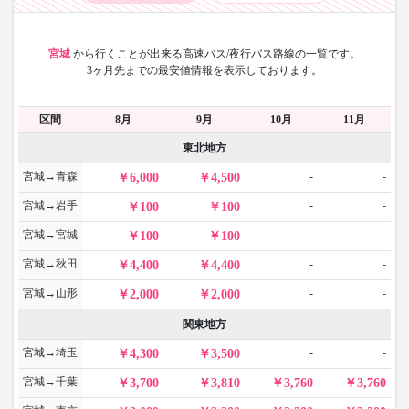
宮城
から
行くことが出来る高速バス/夜行バス路線の一覧です。
3ヶ月先までの最安値情報を表示しております。
区間
8月
9月
10月
11月
東北地方
宮城→青森
-
-
6,000
4,500
宮城→岩手
-
-
100
100
宮城→宮城
-
-
100
100
宮城→秋田
-
-
4,400
4,400
宮城→山形
-
-
2,000
2,000
関東地方
宮城→埼玉
-
-
4,300
3,500
宮城→千葉
3,700
3,810
3,760
3,760