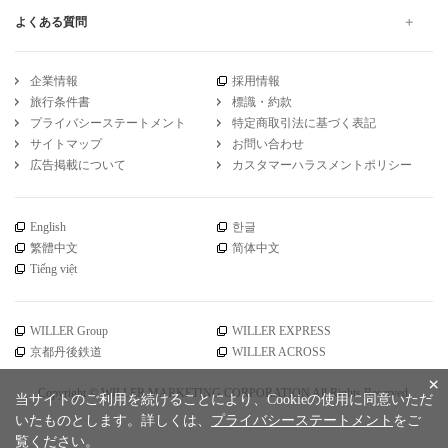
よくある質問
企業情報
採用情報
旅行条件書
標識・約款
プライバシーステートメント
特定商取引法に基づく表記
サイトマップ
お問い合わせ
広告掲載について
カスタマーハラスメントポリシー
English
한글
繁體中文
简体中文
Tiếng việt
WILLER Group
WILLER EXPRESS
京都丹後鉄道
WILLER ACROSS
×
Copyright © WILLER MARKETING CORPORATION All Rights Reserved.
当サイトのご利用を続けることにより、Cookieの使用に同意いただ
いたものとします。詳しくは、
プライバシーステートメント
をご
覧ください。