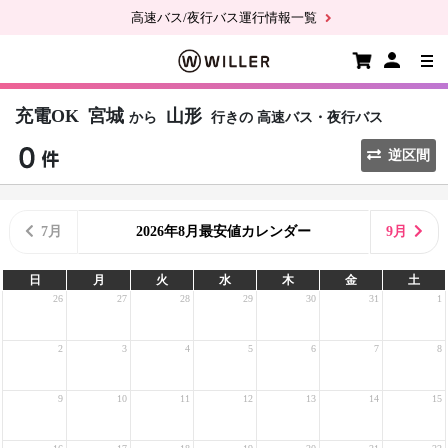
高速バス/夜行バス運行情報一覧
充電OK
宮城
山形
から
行きの
高速バス・夜行バス
逆区間
7月
2026年8月最安値カレンダー
9月
日
月
火
水
木
金
土
26
27
28
29
30
31
1
2
3
4
5
6
7
8
9
10
11
12
13
14
15