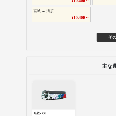
¥
10,400
～
宮城
→
清須
¥
10,400
～
そ
主な
名鉄バス