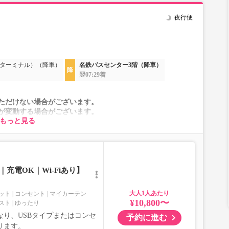
夜行便
ターミナル）（降車）
名鉄バスセンター3階（降車）
翌07:29着
ただけない場合がございます。
が変動する場合がございます。
もっと見る
れに伴い、座席やシート設備が変更となる場合がございま
充電OK｜Wi-Fiあり】
大人
ット
コンセント
マイカーテン
¥10,800〜
スト
ゆったり
り、USBタイプまたはコンセ
予約に進む
ります。