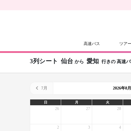
高速バス
ツア
3列シート
仙台
愛知
から
行きの
高速バ
7月
2026年
日
月
火
26
27
28
2
3
4