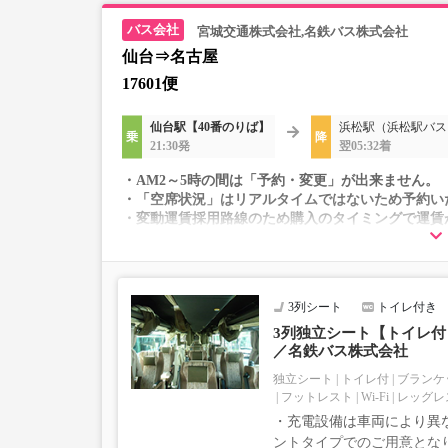
宮城交通株式会社,名鉄バス株式会社
仙台⇒名古屋
17601便
仙台駅【40番のりば】
浜松駅（浜松駅バス
21:30発
翌05:32着
・AM2～5時の間は「予約・変更」が出来ません。
・「空席状況」はリアルタイムではないため予約い
・変動運賃採用路線のため購入のタイミングで運賃
・車両は予告なく変更となる場合がございます。こ
すので、あらかじめご了承ください。
3列シート
トイレ付き
3列独立シート【トイレ付｜
／名鉄バス株式会社
独立シート
トイレ付
ブランケ
フットレスト
Wi-Fi
レッグレ
・充電設備は車両により異な
ントタイプでのご用意とな