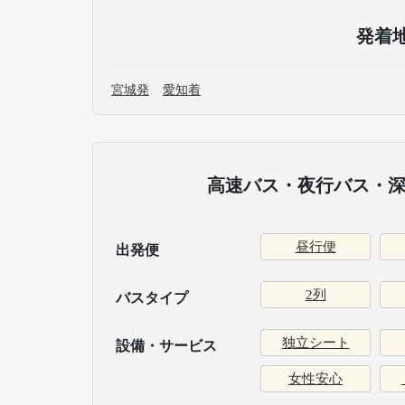
発着
宮城発
愛知着
高速バス・夜行バス・深
昼行便
出発便
2列
バスタイプ
独立シート
設備・サービス
女性安心