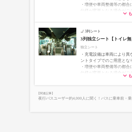
・増便や車両整備等の都合
仕様が変更となる場合がご
ださい。
3列シート
3列独立シート【トイレ無
独立シート
・充電設備は車両により異な
ントタイプでのご用意とな
・増便や車両整備等の都合
仕様が変更となる場合がご
ださい。
夜行バスユーザー約4,000人に聞く！バスに乗車前・