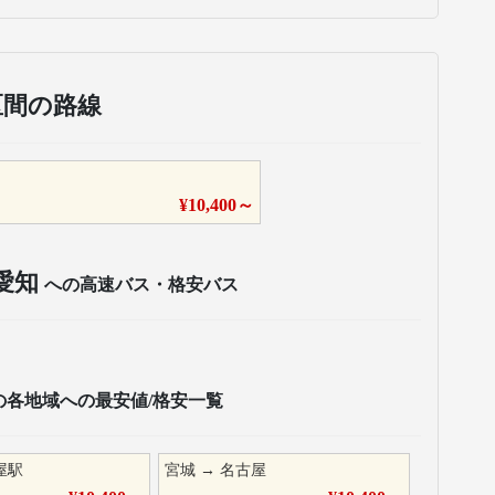
区間の路線
¥
10,400
～
愛知
への高速バス・格安バス
の各地域への最安値/格安一覧
屋駅
宮城
→
名古屋