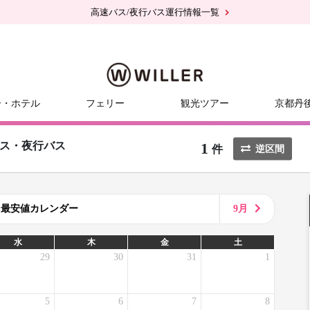
高速バス/夜行バス運行情報一覧
ー・ホテル
フェリー
観光ツアー
京都丹
1
ス・夜行バス
件
逆区間
8月最安値カレンダー
9月
水
木
金
土
29
30
31
1
5
6
7
8