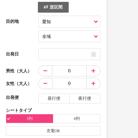
逆区間
目的地
出発日
男性（大人）
女性（大人）
出発便
昼行便
夜行便
シートタイプ
3列
4列
充電OK