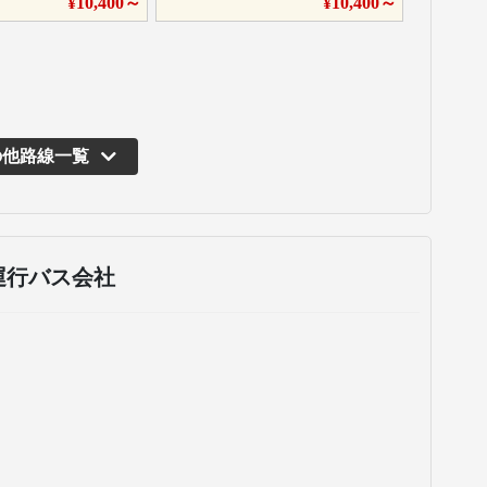
¥
10,400
～
¥
10,400
～
の他路線一覧
運行バス会社