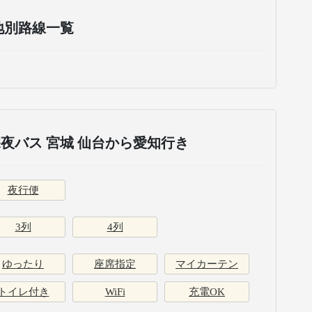
地別路線一覧
夜バス 宮城 仙台から愛知行き
夜行便
3列
4列
ゆったり
座席指定
マイカーテン
トイレ付き
WiFi
充電OK