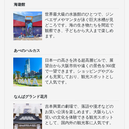
海遊館
世界最大級の水族館のひとつで、ジン
ベエザメやマンタが泳ぐ巨大水槽が見
どころです。海の生き物たちを間近で
観察でき、子どもから大人まで楽しめ
ます。
あべのハルカス
日本一の高さを誇る超高層ビルで、展
望台から大阪市街や遠くの景色を360度
で一望できます。ショッピングやグル
メも充実しており、観光スポットとし
て人気です。
なんばグランド花月
吉本興業の劇場で、落語や漫才などの
お笑い公演を楽しめます。大阪らしい
笑いの文化を体験できる観光スポット
として、国内外の観光客に人気です。