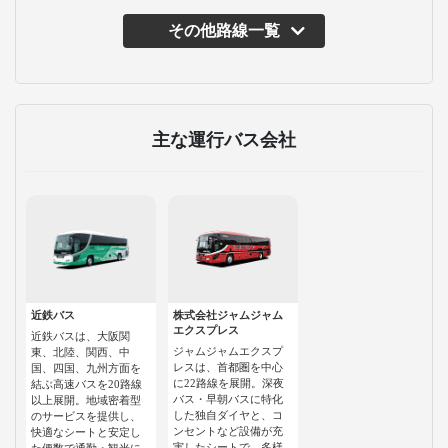
その他路線一覧
主な運行バス会社
近鉄バス
株式会社ジャムジャム
エクスプレス
近鉄バスは、大阪関
ジャムジャムエクスプ
東、北陸、関西、中
レスは、首都圏を中心
国、四国、九州方面を
に22路線を展開。深夜
結ぶ高速バスを20路線
バス・早朝バスに特化
以上展開。地域密着型
した独自ダイヤと、コ
のサービスを提供し、
ンセントなど設備が充
快適なシートと安定し
実したシートで、多様
た便数で通勤・観光に