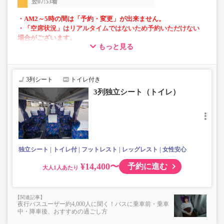
翌07:53着
・AM2～5時の間は「予約・変更」が出来ません。
・「空席状況」はリアルタイムではないため予約いただけない
場合がございます。
もっと見る
・車両は予告なく変更となる場合がございます。これに伴い、
座席やシート設備が変更となる場合がございますので、あらか
じめご了承ください。
3列シート
トイレ付き
3列独立シート（トイレ）
独立シート
トイレ付
フットレスト
レッグレスト
女性安心
¥14,400〜
予約に進む
大人
夜行バスユーザー約4,000人に聞く！バスに乗車前・乗車
中・降車後、おすすめの過ごし方