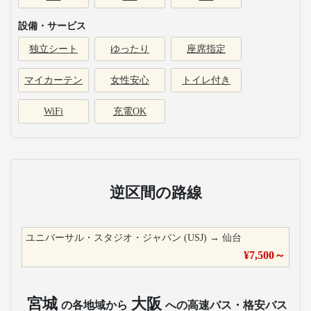
設備・サービス
独立シート
ゆったり
座席指定
マイカーテン
女性安心
トイレ付き
WiFi
充電OK
逆区間の路線
ユニバーサル・スタジオ・ジャパン (USJ)
→
仙台
¥
7,500
～
宮城
大阪
の各地域から
への高速バス・格安バス