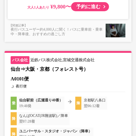
¥9,800〜
予約に進む
大人
夜行バスユーザー約4,000人に聞く！バスに乗車前・乗車
中・降車後、おすすめの過ごし方
近鉄バス株式会社,宮城交通株式会社
仙台⇒大阪・京都（フォレスト号）
A0101便
夜行便
仙台駅前（広瀬通り40番）
京都駅八条口
19:40発
翌06:12着
なんばOCAT(JR難波駅)／降車
翌07:28着
ユニバーサル・スタジオ・ジャパン（降車）