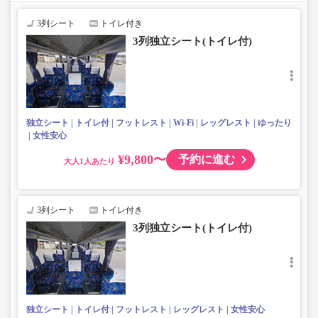
じめご了承ください。
3列シート
トイレ付き
3列独立シート(トイレ付)
独立シート
トイレ付
フットレスト
Wi-Fi
レッグレスト
ゆったり
女性安心
¥9,800〜
予約に進む
大人
3列シート
トイレ付き
3列独立シート(トイレ付)
独立シート
トイレ付
フットレスト
レッグレスト
女性安心