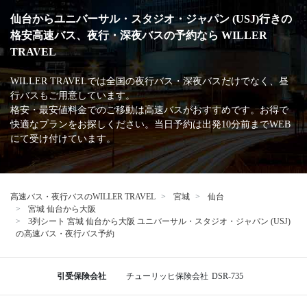
仙台からユニバーサル・スタジオ・ジャパン (USJ)行きの
格安高速バス、夜行・深夜バスの予約なら WILLER
TRAVEL
WILLER TRAVELでは全国の夜行バス・深夜バスだけでなく、昼
行バスもご用意しています。
格安・最安値料金でのご移動は高速バスがおすすめです。お得で
快適なプランをお探しください。当日予約は出発10分前までWEB
にて受け付けています。
高速バス・夜行バスのWILLER TRAVEL
宮城
仙台
宮城 仙台から大阪
3列シート 宮城 仙台から大阪 ユニバーサル・スタジオ・ジャパン (USJ)
の高速バス・夜行バス予約
引受保険会社
チューリッヒ保険会社
DSR-735