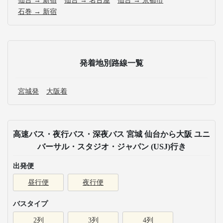
仙台 → 新宿
仙台 → 名古屋
仙台 → 京都市
石巻 → 新宿
発着地別路線一覧
宮城発
大阪着
高速バス・夜行バス・深夜バス 宮城 仙台から大阪 ユニ
バーサル・スタジオ・ジャパン (USJ)行き
出発便
昼行便
夜行便
バスタイプ
2列
3列
4列