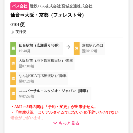
近鉄バス株式会社,宮城交通株式会社
仙台⇒大阪・京都（フォレスト号）
0101便
夜行便
仙台駅前（広瀬通り40番）
京都駅八条口
19:40発
翌06:12着
大阪駅前（地下鉄東梅田駅）/降車
翌07:08着
なんばOCAT(JR難波駅)／降車
翌07:28着
ユニバーサル・スタジオ・ジャパン（降車）
翌07:53着
・AM2～5時の間は「予約・変更」が出来ません。
・「空席状況」はリアルタイムではないため予約いただけない
場合がございます。
もっと見る
・車両は予告なく変更となる場合がございます。これに伴い、
座席やシート設備が変更となる場合がございますので、あらか