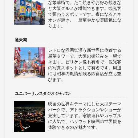
な繁華街で、たこ焼きやお好み焼きな
ど大阪グルメが堪能できます。観光客
で賑わうスポットです。夜になるとネ
オンが輝き、一層華やかな雰囲気にな
ります。
通天閣
レトロな雰囲気漂う新世界に位置する
展望タワーで、大阪の街並みを一望で
きます。ビリケン像も有名で、観光客
の写真スポットとして有名です。周辺
には昭和の風情が残る飲食店が立ち並
びます。
ユニバーサルスタジオジャパン
映画の世界をテーマにした大型テーマ
パークで、アトラクションやショーが
充実しています。家族連れやカップル
に人気で、ハリウッド映画の世界観を
体験できるのが魅力です。