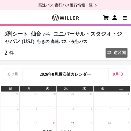
高速バス/夜行バス運行情報一覧
3列シート
仙台
ユニバーサル・スタジオ・ジ
から
ャパン (USJ)
行きの
高速バス・夜行バス
2
件
逆区間
7月
2026年8月最安値カレンダー
9月
日
月
火
水
木
金
土
26
27
28
29
30
31
1
2
3
4
5
6
7
8
9
10
11
12
13
14
15