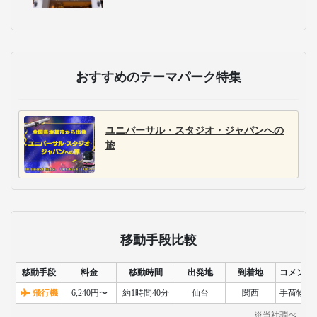
おすすめのテーマパーク特集
ユニバーサル・スタジオ・ジャパンへの
旅
移動手段比較
移動手段
料金
移動時間
出発地
到着地
コメント
飛行機
6,240円〜
約1時間40分
仙台
関西
手荷物検
※当社調べ