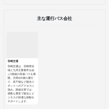
主な運行バス会社
宮崎交通
宮崎交通は、宮崎県全
域と九州主要都市を結
ぶ5路線の高速バスを展
開。月間400便の運行
で、高千穂など観光ス
ポットへのアクセスに
強み。路線次第では、
便数も豊富で観光とビ
ジネスの快適な移動を
サポートします。