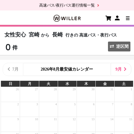
高速バス/夜行バス運行情報一覧
女性安心
宮崎
長崎
から
行きの
高速バス・夜行バス
逆区間
7月
2026年8月最安値カレンダー
9月
日
月
火
水
木
金
土
26
27
28
29
30
31
1
2
3
4
5
6
7
8
9
10
11
12
13
14
15