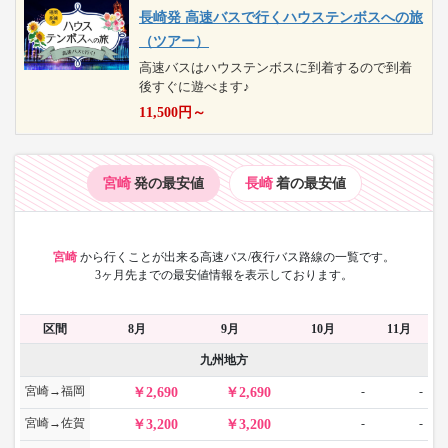
長崎発 高速バスで行くハウステンボスへの旅
（ツアー）
高速バスはハウステンボスに到着するので到着
後すぐに遊べます♪
11,500
円～
宮崎
発の最安値
長崎
着の最安値
宮崎
から
行くことが出来る高速バス/夜行バス路線の一覧です。
3ヶ月先までの最安値情報を表示しております。
区間
8月
9月
10月
11月
九州地方
宮崎→福岡
-
-
2,690
2,690
宮崎→佐賀
-
-
3,200
3,200