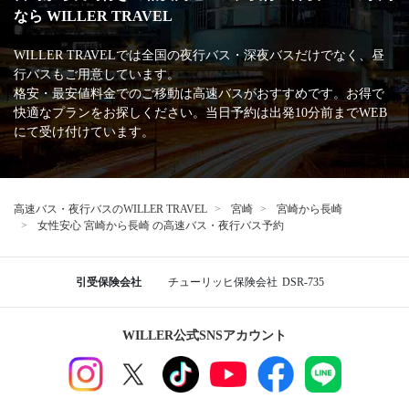
なら WILLER TRAVEL
WILLER TRAVELでは全国の夜行バス・深夜バスだけでなく、昼
行バスもご用意しています。
格安・最安値料金でのご移動は高速バスがおすすめです。お得で
快適なプランをお探しください。当日予約は出発10分前までWEB
にて受け付けています。
高速バス・夜行バスのWILLER TRAVEL
宮崎
宮崎から長崎
女性安心 宮崎から長崎 の高速バス・夜行バス予約
引受保険会社
チューリッヒ保険会社
DSR-735
WILLER公式SNSアカウント