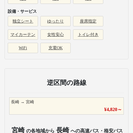
設備・サービス
独立シート
ゆったり
座席指定
マイカーテン
女性安心
トイレ付き
WiFi
充電OK
逆区間の路線
長崎
→
宮崎
¥
4,820
～
宮崎
長崎
の各地域から
への高速バス・格安バス