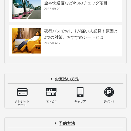
ス乗り場までの行き方と最新の施設案内
2026-07-21
仕切りカーテン付き高速バス・夜行バス
に乗車！メリットや使用マナーを解説
2023-12-12
【必見】高速バス・夜行バスが乗れば乗
るほどお得になる？WILLERの会員サー
ビス・割引制度とは
2023-04-24
片道1,000円で大崎駅から成田空港へ！
「成田シャトル」乗車体験記
2023-01-03