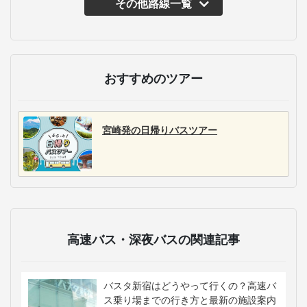
その他路線一覧
主な運行バス会社
西日本鉄道株式会社
九州産交バス株式会社
宮崎交通
西日本鉄道は福岡市天
九州産交バスは、熊本
宮崎交通は、宮崎県全
神の西鉄天神高速バス
県を中心に九州主要都
域と九州主要都市を結
ターミナルを拠点に、
市を結ぶ10路線以上の
ぶ5路線の高速バスを展
九州内の主要都市はも
高速バスを展開。高千
開。月間400便の運行
ちろん、東京や大阪な
穂や阿蘇山、黒川温泉
で、高千穂など観光ス
ど本州方面への路線も
などに行くのに便利。
ポットへのアクセスに
展開しています。多く
観光地アクセスとビジ
強み。路線次第では、
の車両にWi-Fiやコンセ
ネス利用の両面で、快
便数も豊富で観光とビ
ント、トイレなどが完
適な移動を提供しま
ジネスの快適な移動を