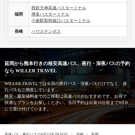
アクトシティ浜松（オークラアクトシティホテ
静岡
ル浜松前）
名鉄バスセンター
愛知
名古屋駅 ビックカメラ名古屋駅西店前
名古屋駅 太閤通口広場【集合場所】
三重
ナガシマリゾート
京都
京都駅八条口
WILLERバスターミナル大阪梅田
ユニバーサル・スタジオ・ジャパン
大阪
大阪駅前第4ビル前
桃山台駅
湊町バスターミナル（OCAT）
なんば高速バスターミナル
兵庫
三宮バスターミナル
神戸三宮高架商店街前
岡山
倉敷駅北口
広島バスセンター
広島