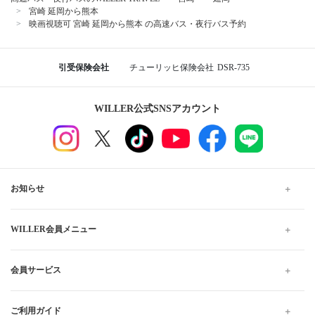
バスステーション広島駅北口
広島 八丁堀
西鉄天神高速バスターミナル
福岡
博多バスターミナル
小倉駅新幹線口バスターミナル
長崎
ハウステンボス
延岡から熊本行きの格安高速バス、夜行・深夜バスの予約
なら WILLER TRAVEL
WILLER TRAVELでは全国の夜行バス・深夜バスだけでなく、昼
行バスもご用意しています。
格安・最安値料金でのご移動は高速バスがおすすめです。お得で
快適なプランをお探しください。当日予約は出発10分前までWEB
にて受け付けています。