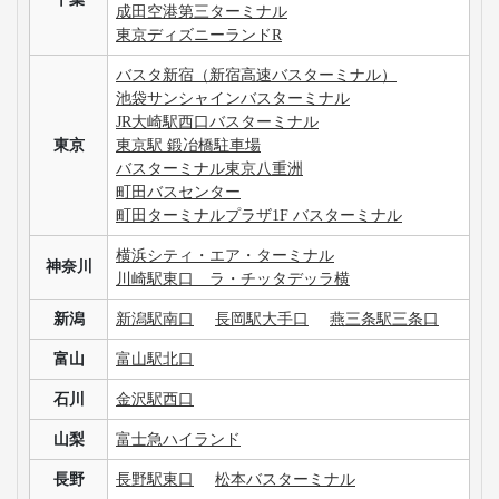
高速バス・深夜バスの安心・安全な運行を支える
主な加盟団体
日本バス協会
安全運行サポーター協議会
バスターミナル一覧、
バス停情報
仙台駅西口（広瀬通40番 宮交仙台高速バスセ
宮城
ンター前）
福島
福島駅西口 ロータリー24番
埼玉
さいたま新都心バスターミナル
成田空港第一ターミナル