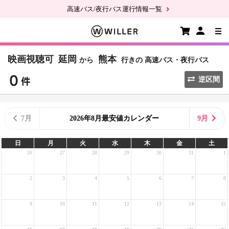
高速バス/夜行バス運行情報一覧
映画視聴可
延岡
熊本
から
行きの
高速バス・夜行バス
逆区間
7月
2026年8月最安値カレンダー
9月
日
月
火
水
木
金
土
26
27
28
29
30
31
1
2
3
4
5
6
7
8
9
10
11
12
13
14
15