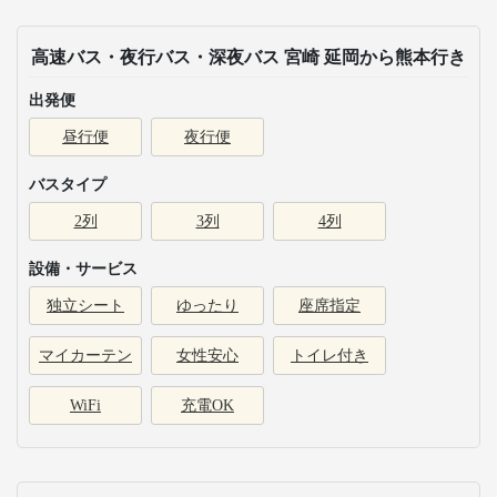
高速バス・夜行バス・深夜バス 宮崎 延岡から熊本行き
出発便
昼行便
夜行便
バスタイプ
2列
3列
4列
設備・サービス
独立シート
ゆったり
座席指定
マイカーテン
女性安心
トイレ付き
WiFi
充電OK