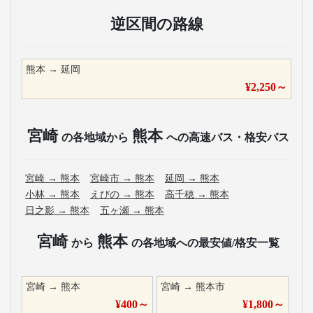
逆区間の路線
熊本
→
延岡
¥
2,250
～
宮崎
熊本
の各地域から
への高速バス・格安バス
宮崎
→
熊本
宮崎市
→
熊本
延岡
→
熊本
小林
→
熊本
えびの
→
熊本
高千穂
→
熊本
日之影
→
熊本
五ヶ瀬
→
熊本
宮崎
熊本
から
の各地域への最安値/格安一覧
宮崎
→
熊本
宮崎
→
熊本市
¥
400
～
¥
1,800
～