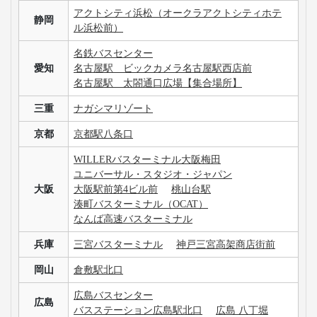
成田空港第二ターミナル
千葉
成田空港第三ターミナル
東京ディズニーランドR
バスタ新宿（新宿高速バスターミナル）
池袋サンシャインバスターミナル
JR大崎駅西口バスターミナル
東京
東京駅 鍛冶橋駐車場
バスターミナル東京八重洲
町田バスセンター
町田ターミナルプラザ1F バスターミナル
横浜シティ・エア・ターミナル
神奈川
川崎駅東口 ラ・チッタデッラ横
新潟
新潟駅南口
長岡駅大手口
燕三条駅三条口
富山
富山駅北口
石川
金沢駅西口
山梨
富士急ハイランド
長野
長野駅東口
松本バスターミナル