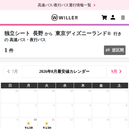
高速バス/夜行バス運行情報一覧
独立シート
長野
東京ディズニーランド®
から
行き
の
高速バス・夜行バス
1
件
逆区間
7月
2026年8月最安値カレンダー
9月
日
月
火
水
木
金
土
26
27
28
29
30
31
1
2
3
4
5
6
7
8
9
10
11
12
13
14
15
￥4,500
￥4,500