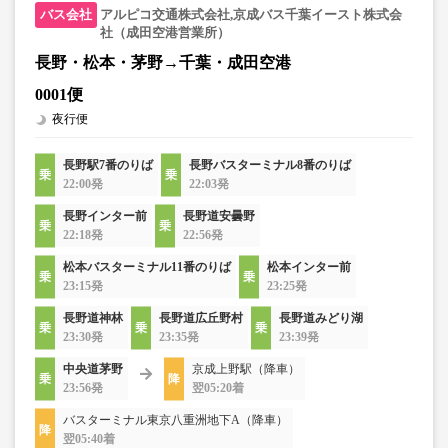
アルピコ交通株式会社,京成バス千葉イースト株式会
社（成田空港営業所）
長野・松本・茅野→千葉・成田空港
0001便
夜行便
長野駅7番のりば
長野バスターミナル8番のりば
22:00発
22:03発
長野インター前
長野道安曇野
22:18発
22:56発
松本バスターミナル11番のりば
松本インター前
23:15発
23:25発
長野道神林
長野道広丘野村
長野道みどり湖
23:30発
23:35発
23:39発
中央道茅野
京成上野駅（降車）
23:56発
翌05:20着
バスターミナル東京八重洲地下A（降車）
翌05:40着