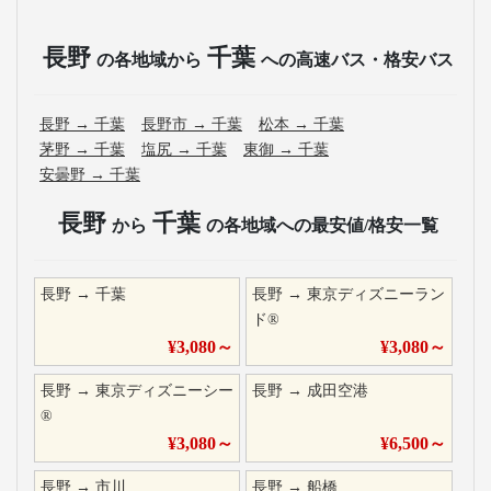
長野
千葉
の各地域から
への高速バス・格安バス
長野
→
千葉
長野市
→
千葉
松本
→
千葉
茅野
→
千葉
塩尻
→
千葉
東御
→
千葉
安曇野
→
千葉
長野
千葉
から
の各地域への最安値/格安一覧
長野
→
千葉
長野
→
東京ディズニーラン
ド®
¥
3,080
～
¥
3,080
～
長野
→
東京ディズニーシー
長野
→
成田空港
®
¥
3,080
～
¥
6,500
～
長野
→
市川
長野
→
船橋