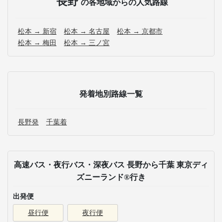
長野
の各地域からの人気路線
松本 → 新宿
松本 → 名古屋
松本 → 京都市
松本 → 梅田
松本 → 三ノ宮
発着地別路線一覧
長野発
千葉着
高速バス・夜行バス・深夜バス 長野から千葉 東京ディ
ズニーランド®行き
出発便
昼行便
夜行便