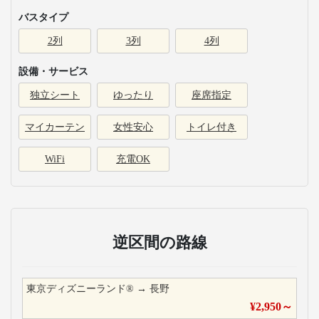
バスタイプ
2列
3列
4列
設備・サービス
独立シート
ゆったり
座席指定
マイカーテン
女性安心
トイレ付き
WiFi
充電OK
逆区間の路線
東京ディズニーランド®
→
長野
¥
2,950
～