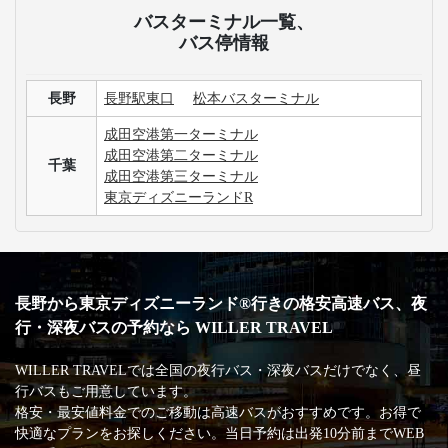
バスターミナル一覧、
バス停情報
長野
長野駅東口
松本バスターミナル
成田空港第一ターミナル
成田空港第二ターミナル
千葉
成田空港第三ターミナル
東京ディズニーランドR
長野から東京ディズニーランド®行きの格安高速バス、夜
行・深夜バスの予約なら WILLER TRAVEL
WILLER TRAVELでは全国の夜行バス・深夜バスだけでなく、昼
行バスもご用意しています。
格安・最安値料金でのご移動は高速バスがおすすめです。お得で
快適なプランをお探しください。当日予約は出発10分前までWEB