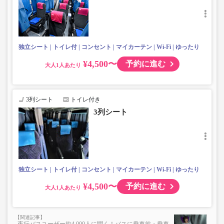
・車内は常時換気し、清掃・除菌を徹底。
・コンセント付き※異なる設備の車両で運行する場合があ
ります。
・ブランケットについては、現在貸し出しサービスを停止
しております。
独立シート
トイレ付
コンセント
マイカーテン
Wi-Fi
ゆったり
・カーテンはA席とB席の間、B席とC席の間（C席より）に
設置がございます。
¥4,500〜
予約に進む
大人
3列シート
トイレ付き
3列シート
独立シート
トイレ付
コンセント
マイカーテン
Wi-Fi
ゆったり
¥4,500〜
予約に進む
大人