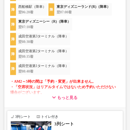
西船橋駅（降車）
東京ディズニーランド(R)（降車）
翌06:20着
翌07:00着
東京ディズニーシー（R)（降車）
翌07:10着
成田空港第3ターミナル（降車）
翌08:30着
成田空港第2ターミナル（降車）
翌08:35着
成田空港第1ターミナル（降車）
翌08:40着
・AM2～5時の間は「予約・変更」が出来ません。
・「空席状況」はリアルタイムではないため予約いただけない
場合がございます。
もっと見る
・小人運賃は大人運賃の半額
・3列シートで快適
・車内トイレ付きで長時間の移動でも安心※車両により異
3列シート
トイレ付き
なります
3列シート
・車内フリーWi-Fiあり