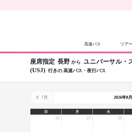
高速バス
ツア
座席指定
長野
ユニバーサル・
から
(USJ)
行きの
高速バス・夜行バス
7月
2026年
日
月
火
26
27
28