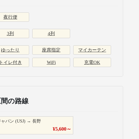
夜行便
3列
4列
ゆったり
座席指定
マイカーテン
トイレ付き
WiFi
充電OK
区間の路線
ン (USJ)
→
長野
¥
5,600
～