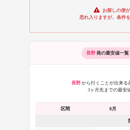
お探しの便が
恐れ入りますが、条件
長野
発の最安値
一覧
長野
から
行くことが出来る
3ヶ月先までの最安
区間
8月