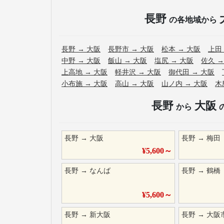
長野
の各地域から
長野
→
大阪
長野市
→
大阪
松本
→
大阪
上田
中野
→
大阪
飯山
→
大阪
塩尻
→
大阪
佐久
上高地
→
大阪
軽井沢
→
大阪
御代田
→
大阪
小布施
→
大阪
高山
→
大阪
山ノ内
→
大阪
木
長野
大阪
から
長野
→
大阪
長野
→
梅田
¥
5,600
～
長野
→
なんば
長野
→
鶴橋
¥
5,600
～
長野
→
新大阪
長野
→
大阪