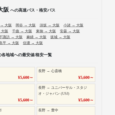
大阪
への高速バス・格安バス
→
大阪
岡谷
→
大阪
須坂
→
大阪
小諸
→
大阪
→
大阪
千曲
→
大阪
東御
→
大阪
安曇
→
大阪
下諏訪
→
大阪
麻績
→
大阪
坂城
→
大阪
島平
→
大阪
信濃
→
大阪
の各地域への最安値/格安一覧
長野
→
心斎橋
¥
5,600
～
¥
5,600
～
長野
→
ユニバーサル・スタジ
オ・ジャパン (USJ)
¥
5,600
～
¥
5,600
～
市
長野
→
豊中