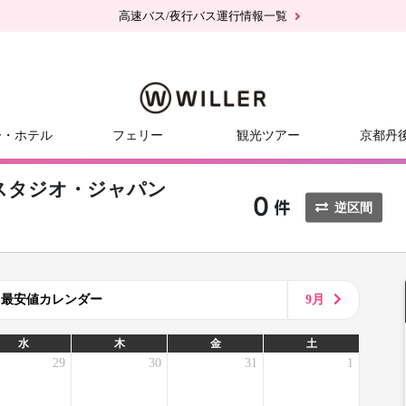
高速バス/夜行バス運行情報一覧
ー・ホテル
フェリー
観光ツアー
京都丹
スタジオ・ジャパン
逆区間
8月最安値カレンダー
9月
水
木
金
土
29
30
31
1