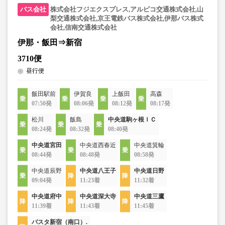
株式会社フジエクスプレス,アルピコ交通株式会社,山
梨交通株式会社,京王電鉄バス株式会社,伊那バス株式
会社,信南交通株式会社
伊那・飯田⇒新宿
3710便
昼行便
飯田駅前
伊賀良
上飯田
高森
07:50発
08:06発
08:12発
08:17発
松川
飯島
中央道駒ヶ根ＩＣ
08:24発
08:32発
08:40発
中央道宮田
中央道西春近
中央道箕輪
08:44発
08:48発
08:58発
中央道辰野
中央道八王子
中央道日野
09:04発
11:23着
11:32着
中央道府中
中央道深大寺
中央道三鷹
11:39着
11:43着
11:45着
バスタ新宿（南口）.