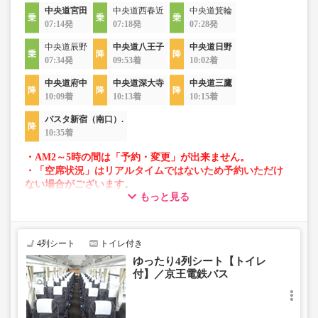
中央道宮田
中央道西春近
中央道箕輪
07:14発
07:18発
07:28発
中央道辰野
中央道八王子
中央道日野
07:34発
09:53着
10:02着
中央道府中
中央道深大寺
中央道三鷹
10:09着
10:13着
10:15着
バスタ新宿（南口）.
10:35着
・AM2～5時の間は「予約・変更」が出来ません。
・「空席状況」はリアルタイムではないため予約いただけ
ない場合がございます。
もっと見る
・車両は予告なく変更となる場合がございます。これに伴
い、座席やシート設備が変更となる場合がございますの
で、あらかじめご了承ください。
4列シート
トイレ付き
ゆったり4列シート【トイレ
付】／京王電鉄バス