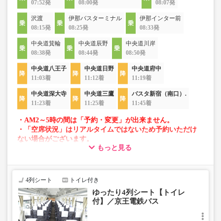
07:52発
08:00発
08:07発
沢渡
伊那バスターミナル
伊那インター前
08:15発
08:25発
08:33発
中央道箕輪
中央道辰野
中央道川岸
08:38発
08:44発
08:50発
中央道八王子
中央道日野
中央道府中
11:03着
11:12着
11:19着
中央道深大寺
中央道三鷹
バスタ新宿（南口）.
11:23着
11:25着
11:45着
・AM2～5時の間は「予約・変更」が出来ません。
・「空席状況」はリアルタイムではないため予約いただけ
ない場合がございます。
もっと見る
・車両は予告なく変更となる場合がございます。これに伴
い、座席やシート設備が変更となる場合がございますの
で、あらかじめご了承ください。
4列シート
トイレ付き
ゆったり4列シート【トイレ
付】／京王電鉄バス