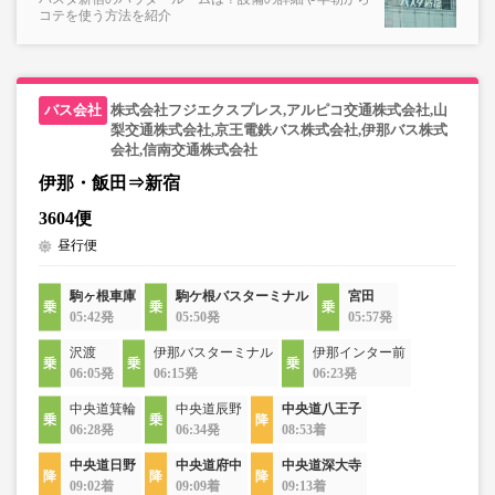
コテを使う方法を紹介
株式会社フジエクスプレス,アルピコ交通株式会社,山
梨交通株式会社,京王電鉄バス株式会社,伊那バス株式
会社,信南交通株式会社
伊那・飯田⇒新宿
3604便
昼行便
駒ヶ根車庫
駒ケ根バスターミナル
宮田
05:42発
05:50発
05:57発
沢渡
伊那バスターミナル
伊那インター前
06:05発
06:15発
06:23発
中央道箕輪
中央道辰野
中央道八王子
06:28発
06:34発
08:53着
中央道日野
中央道府中
中央道深大寺
09:02着
09:09着
09:13着