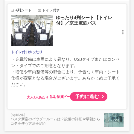
で、あらかじめご了承ください。
4列シート
トイレ付き
ゆったり4列シート【トイレ
付】／京王電鉄バス
トイレ付
ゆったり
・充電設備は車両により異なり、USBタイプまたはコンセ
ントタイプでのご用意となります。
・増便や車両整備等の都合により、予告なく車両・シート
仕様が変更となる場合がございます。あらかじめご了承く
ださい。
¥4,600〜
予約に進む
大人
バスタ新宿のパウダールームは？設備の詳細や早朝から
コテを使う方法を紹介