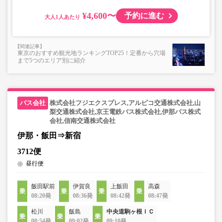
¥4,600〜
予約に進む
大人
東京のおすすめ観光地ランキングTOP25！定番から穴場
まで5つのエリア別に紹介
株式会社フジエクスプレス,アルピコ交通株式会社,山
梨交通株式会社,京王電鉄バス株式会社,伊那バス株式
会社,信南交通株式会社
伊那・飯田⇒新宿
3712便
昼行便
飯田駅前
伊賀良
上飯田
高森
08:20発
08:36発
08:42発
08:47発
松川
飯島
中央道駒ヶ根ＩＣ
08:54発
09:02発
09:10発