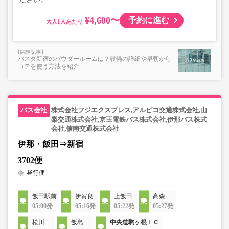
¥4,600〜
予約に進む
大人
バスタ新宿のパウダールームは？設備の詳細や早朝から
コテを使う方法を紹介
株式会社フジエクスプレス,アルピコ交通株式会社,山
梨交通株式会社,京王電鉄バス株式会社,伊那バス株式
会社,信南交通株式会社
伊那・飯田⇒新宿
3702便
昼行便
飯田駅前
伊賀良
上飯田
高森
05:00発
05:16発
05:22発
05:27発
松川
飯島
中央道駒ヶ根ＩＣ