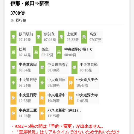
伊那・飯田⇒新宿
3708便
昼行便
飯田駅前
伊賀良
上飯田
高森
07:10発
07:26発
07:32発
07:37発
松川
飯島
中央道駒ヶ根ＩＣ
07:44発
07:52発
08:00発
中央道宮田
中央道西春近
中央道箕輪
08:04発
08:08発
08:18発
中央道辰野
中央道川岸
中央道八王子
08:24発
08:30発
10:43着
中央道日野
中央道府中
中央道深大寺
10:52着
10:59着
11:03着
中央道三鷹
バスタ新宿（南口）.
11:05着
11:25着
・AM2～5時の間は「予約・変更」が出来ません。
・「空席状況」はリアルタイムではないため予約いただけ