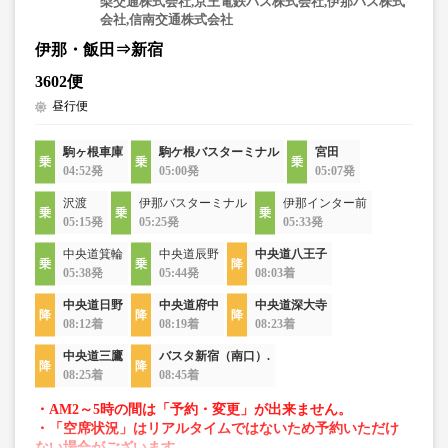
梨交通株式会社,京王電鉄バス株式会社,伊那バス株式
会社,信南交通株式会社
伊那・飯田⇒新宿
3602便
昼行便
駒ヶ根車庫
駒ケ根バスターミナル
宮田
04:52発
05:00発
05:07発
沢渡
伊那バスターミナル
伊那インター前
05:15発
05:25発
05:33発
中央道箕輪
中央道辰野
中央道八王子
05:38発
05:44発
08:03着
中央道日野
中央道府中
中央道深大寺
08:12着
08:19着
08:23着
中央道三鷹
バスタ新宿（南口）.
08:25着
08:45着
・AM2～5時の間は「予約・変更」が出来ません。
・「空席状況」はリアルタイムではないため予約いただけ
ない場合がございます。