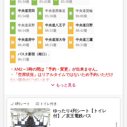
05:34発
05:42発
05:50発
中央道宮田
中央道西春近
中央道箕輪
05:54発
05:58発
06:08発
中央道辰野
中央道八王子
中央道日野
06:14発
08:33着
08:42着
中央道府中
中央道深大寺
中央道三鷹
08:49着
08:53着
08:55着
バスタ新宿（南口）.
09:15着
・AM2～5時の間は「予約・変更」が出来ません。
・「空席状況」はリアルタイムではないため予約いただけ
ない場合がございます。
もっと見る
・車両は予告なく変更となる場合がございます。これに伴
い、座席やシート設備が変更となる場合がございますの
で、あらかじめご了承ください。
4列シート
トイレ付き
ゆったり4列シート【トイレ
付】／京王電鉄バス