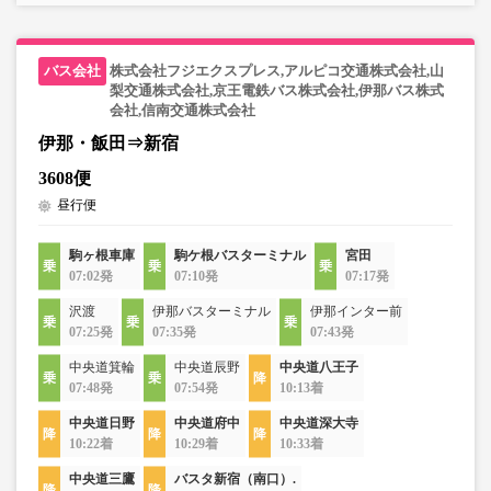
株式会社フジエクスプレス,アルピコ交通株式会社,山
梨交通株式会社,京王電鉄バス株式会社,伊那バス株式
会社,信南交通株式会社
伊那・飯田⇒新宿
3608便
昼行便
駒ヶ根車庫
駒ケ根バスターミナル
宮田
07:02発
07:10発
07:17発
沢渡
伊那バスターミナル
伊那インター前
07:25発
07:35発
07:43発
中央道箕輪
中央道辰野
中央道八王子
07:48発
07:54発
10:13着
中央道日野
中央道府中
中央道深大寺
10:22着
10:29着
10:33着
中央道三鷹
バスタ新宿（南口）.