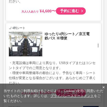
ださい。
¥4,600〜
予約に進む
大人
4列シート
ゆったり4列シート／京王電
鉄バス ※増便
・充電設備は車両により異なり、USBタイプまたはコンセ
ントタイプでのご用意となります。
・増便や車両整備等の都合により、予告なく車両・シート
仕様が変更となる場合がございます。あらかじめご了承く
ださい。
×
当サイトのご利用を続けることにより、Cookieの使用に同意いただ
¥5,000〜
予約に進む
大人
いたものとします。詳しくは、
プライバシーステートメント
をご
覧ください。