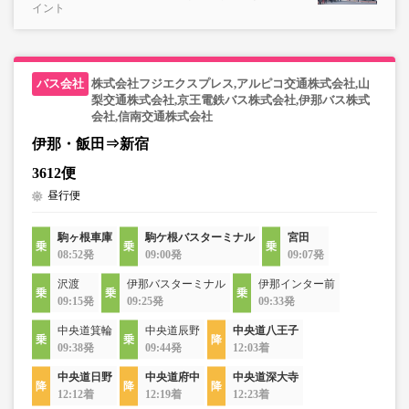
イント
株式会社フジエクスプレス,アルピコ交通株式会社,山
梨交通株式会社,京王電鉄バス株式会社,伊那バス株式
会社,信南交通株式会社
伊那・飯田⇒新宿
3612便
昼行便
駒ヶ根車庫
駒ケ根バスターミナル
宮田
08:52発
09:00発
09:07発
沢渡
伊那バスターミナル
伊那インター前
09:15発
09:25発
09:33発
中央道箕輪
中央道辰野
中央道八王子
09:38発
09:44発
12:03着
中央道日野
中央道府中
中央道深大寺
12:12着
12:19着
12:23着