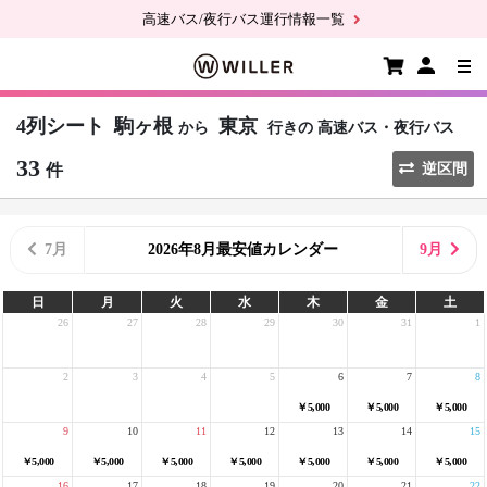
高速バス/夜行バス運行情報一覧
4列シート
駒ヶ根
東京
から
行きの
高速バス・夜行バス
33
件
逆区間
7月
2026年8月最安値カレンダー
9月
日
月
火
水
木
金
土
26
27
28
29
30
31
1
2
3
4
5
6
7
8
￥5,000
￥5,000
￥5,000
9
10
11
12
13
14
15
￥5,000
￥5,000
￥5,000
￥5,000
￥5,000
￥5,000
￥5,000
16
17
18
19
20
21
22