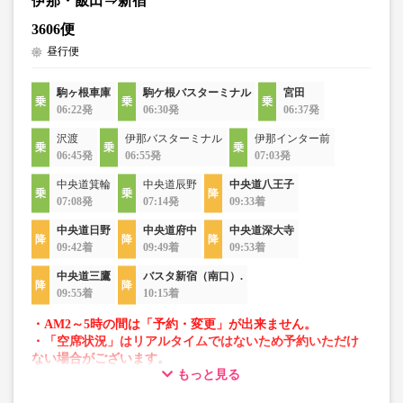
伊那・飯田⇒新宿
3606便
昼行便
駒ヶ根車庫
駒ケ根バスターミナル
宮田
06:22発
06:30発
06:37発
沢渡
伊那バスターミナル
伊那インター前
06:45発
06:55発
07:03発
中央道箕輪
中央道辰野
中央道八王子
07:08発
07:14発
09:33着
中央道日野
中央道府中
中央道深大寺
09:42着
09:49着
09:53着
中央道三鷹
バスタ新宿（南口）.
09:55着
10:15着
・AM2～5時の間は「予約・変更」が出来ません。
・「空席状況」はリアルタイムではないため予約いただけ
ない場合がございます。
もっと見る
・車両は予告なく変更となる場合がございます。これに伴
い、座席やシート設備が変更となる場合がございますの