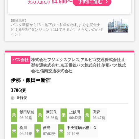
¥4,600〜
予約に進む
大人
バスタ新宿からJR・地下鉄・私鉄の改札までを完全ナ
ビ！新宿駅“ダンジョン”にはできるだけ入らないのがポ
イント
株式会社フジエクスプレス,アルピコ交通株式会社,山
梨交通株式会社,京王電鉄バス株式会社,伊那バス株式
会社,信南交通株式会社
伊那・飯田⇒新宿
3706便
昼行便
飯田駅前
伊賀良
上飯田
高森
06:20発
06:36発
06:42発
06:47発
松川
飯島
中央道駒ヶ根ＩＣ
06:54発
07:02発
07:10発