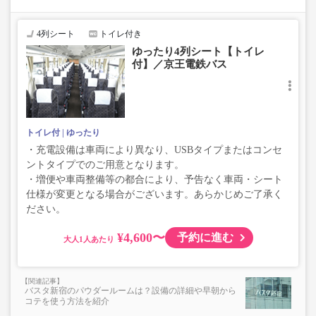
い、座席やシート設備が変更となる場合がございますの
で、あらかじめご了承ください。
4列シート
トイレ付き
ゆったり4列シート【トイレ
付】／京王電鉄バス
トイレ付
ゆったり
・充電設備は車両により異なり、USBタイプまたはコンセ
ントタイプでのご用意となります。
・増便や車両整備等の都合により、予告なく車両・シート
仕様が変更となる場合がございます。あらかじめご了承く
ださい。
¥4,600〜
予約に進む
大人
バスタ新宿のパウダールームは？設備の詳細や早朝から
コテを使う方法を紹介