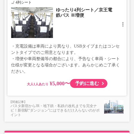
4列シート
ゆったり4列シート／京王電
鉄バス ※増便
・充電設備は車両により異なり、USBタイプまたはコンセ
ントタイプでのご用意となります。
・増便や車両整備等の都合により、予告なく車両・シート
仕様が変更となる場合がございます。あらかじめご了承く
ださい。
¥5,000〜
予約に進む
大人
バスタ新宿からJR・地下鉄・私鉄の改札までを完全ナ
ビ！新宿駅“ダンジョン”にはできるだけ入らないのがポ
イント