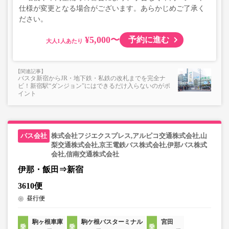
仕様が変更となる場合がございます。あらかじめご了承く
ださい。
¥5,000〜
予約に進む
大人
バスタ新宿からJR・地下鉄・私鉄の改札までを完全ナ
ビ！新宿駅“ダンジョン”にはできるだけ入らないのがポ
イント
株式会社フジエクスプレス,アルピコ交通株式会社,山
梨交通株式会社,京王電鉄バス株式会社,伊那バス株式
会社,信南交通株式会社
伊那・飯田⇒新宿
3610便
昼行便
駒ヶ根車庫
駒ケ根バスターミナル
宮田