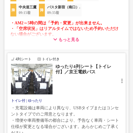
中央道三鷹
バスタ新宿（南口）.
09:15着
09:35着
・AM2～5時の間は「予約・変更」が出来ません。
・「空席状況」はリアルタイムではないため予約いただけ
ない場合がございます。
もっと見る
・車両は予告なく変更となる場合がございます。これに伴
い、座席やシート設備が変更となる場合がございますの
で、あらかじめご了承ください。
4列シート
トイレ付き
ゆったり4列シート【トイレ
付】／京王電鉄バス
トイレ付
ゆったり
・充電設備は車両により異なり、USBタイプまたはコンセ
ントタイプでのご用意となります。
・増便や車両整備等の都合により、予告なく車両・シート
仕様が変更となる場合がございます。あらかじめご了承く
ださい。