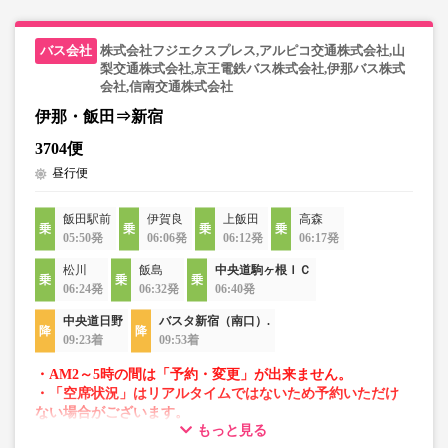
株式会社フジエクスプレス,アルピコ交通株式会社,山
梨交通株式会社,京王電鉄バス株式会社,伊那バス株式
会社,信南交通株式会社
伊那・飯田⇒新宿
3704便
昼行便
飯田駅前
伊賀良
上飯田
高森
05:50発
06:06発
06:12発
06:17発
松川
飯島
中央道駒ヶ根ＩＣ
06:24発
06:32発
06:40発
中央道日野
バスタ新宿（南口）.
09:23着
09:53着
・AM2～5時の間は「予約・変更」が出来ません。
・「空席状況」はリアルタイムではないため予約いただけ
ない場合がございます。
もっと見る
・車両は予告なく変更となる場合がございます。これに伴