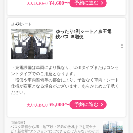
¥4,600〜
予約に進む
大人
4列シート
ゆったり4列シート／京王電
鉄バス ※増便
・充電設備は車両により異なり、USBタイプまたはコンセ
ントタイプでのご用意となります。
・増便や車両整備等の都合により、予告なく車両・シート
仕様が変更となる場合がございます。あらかじめご了承く
ださい。
¥5,000〜
予約に進む
大人
バスタ新宿からJR・地下鉄・私鉄の改札までを完全ナ
ビ！新宿駅“ダンジョン”にはできるだけ入らないのがポ