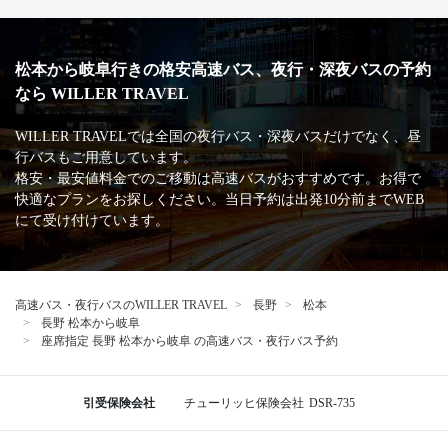
松本から岐阜行きの格安高速バス、夜行・深夜バスの予約
なら WILLER TRAVEL
WILLER TRAVELでは全国の夜行バス・深夜バスだけでなく、昼
行バスもご用意しています。
格安・最安値料金でのご移動は高速バスがおすすめです。お得で
快適なプランをお探しください。当日予約は出発10分前までWEB
にて受け付けています。
高速バス・夜行バスのWILLER TRAVEL
長野
松本
長野 松本から岐阜
座席指定 長野 松本から岐阜 の高速バス・夜行バス予約
引受保険会社
チューリッヒ保険会社
DSR-735