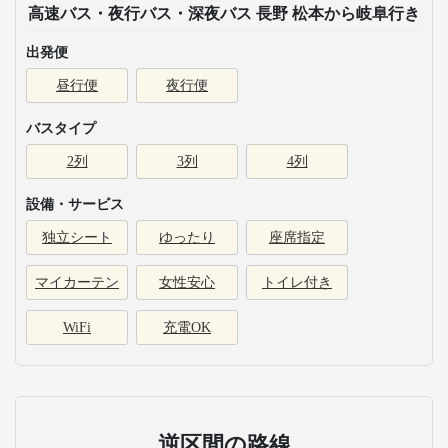
高速バス・夜行バス・深夜バス 長野 松本から岐阜行き
出発便
昼行便
夜行便
バスタイプ
2列
3列
4列
設備・サービス
独立シート
ゆったり
座席指定
マイカーテン
女性安心
トイレ付き
WiFi
充電OK
逆区間の路線