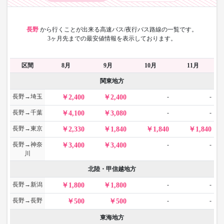
長野
から
行くことが出来る高速バス/夜行バス路線の一覧です。
3ヶ月先までの最安値情報を表示しております。
区間
8月
9月
10月
11月
関東地方
長野→埼玉
-
-
2,400
2,400
長野→千葉
-
-
4,100
3,080
長野→東京
2,330
1,840
1,840
1,840
長野→神奈
-
-
3,400
3,400
川
北陸・甲信越地方
長野→新潟
-
-
1,800
1,800
長野→長野
-
-
500
500
東海地方