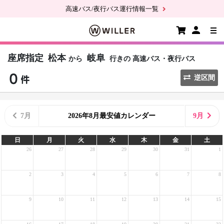
高速バス/夜行バス運行情報一覧
座席指定
松本
岐阜
から
行きの
高速バス・夜行バス
逆区間
7月
2026年8月最安値カレンダー
9月
日
月
火
水
木
金
土
26
27
28
29
30
31
1
2
3
4
5
6
7
8
9
10
11
12
13
14
15