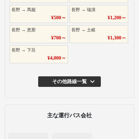
長野
→
馬籠
長野
→
瑞浪
¥
500
～
¥
1,200
～
長野
→
恵那
長野
→
土岐
¥
700
～
¥
1,300
～
長野
→
下呂
¥
4,000
～
その他路線一覧
主な運行バス会社