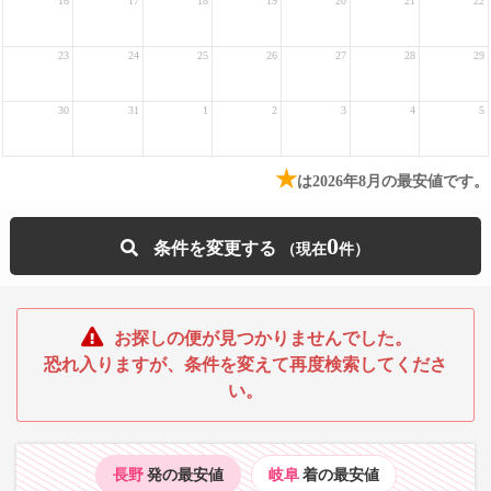
16
17
18
19
20
21
22
23
24
25
26
27
28
29
30
31
1
2
3
4
5
★
は2026年8月の最安値です。
0
条件を変更する
お探しの便が見つかりませんでした。
恐れ入りますが、条件を変えて再度検索してくださ
い。
長野
発の最安値
岐阜
着の最安値