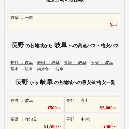
岐阜
→
松本
¥
-
～
長野
岐阜
の各地域から
への高速バス・格安バス
長野
→
岐阜
飯田
→
岐阜
妻籠
→
岐阜
阿智
→
岐阜
喬木
→
岐阜
南木曽
→
岐阜
長野
岐阜
から
の各地域への最安値/格安一覧
長野
→
岐阜
長野
→
高山
¥
500
～
¥
5,000
～
長野
→
多治見
長野
→
中津川
¥
1,500
～
¥
500
～