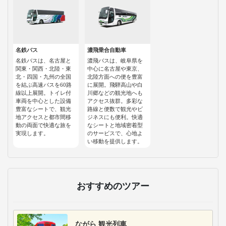
名鉄バス
濃飛乗合自動車
名鉄バスは、名古屋と
濃飛バスは、岐阜県を
関東・関西・北陸・東
中心に名古屋や東京、
北・四国・九州の全国
北陸方面への便を豊富
を結ぶ高速バスを60路
に展開。飛騨高山や白
線以上展開。トイレ付
川郷などの観光地へも
車両を中心とした設備
アクセス抜群。多彩な
豊富なシートで、観光
路線と便数で観光やビ
地アクセスと都市間移
ジネスにも便利。快適
動の両面で快適な旅を
なシートと地域密着型
実現します。
のサービスで、心地よ
い移動を提供します。
おすすめのツアー
ながら 観光列車