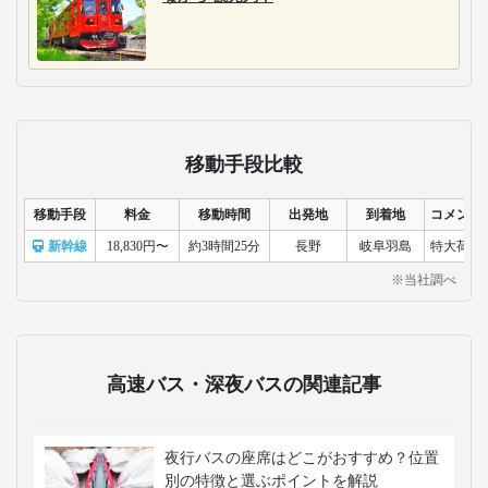
移動手段比較
移動手段
料金
移動時間
出発地
到着地
コメント
新幹線
18,830円〜
約3時間25分
長野
岐阜羽島
特大荷物
※当社調べ
高速バス・深夜バスの関連記事
夜行バスの座席はどこがおすすめ？位置
別の特徴と選ぶポイントを解説