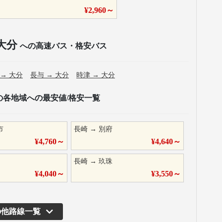
¥
2,960
～
大分
への高速バス・格安バス
→
大分
長与
→
大分
時津
→
大分
の各地域への最安値/格安一覧
市
長崎
→
別府
¥
4,760
～
¥
4,640
～
長崎
→
玖珠
¥
4,040
～
¥
3,550
～
の他路線一覧