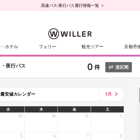
高速バス/夜行バス運行情報一覧
ー・ホテル
フェリー
観光ツアー
京都丹
ス・夜行バス
逆区間
8月最安値カレンダー
9月
水
木
金
土
29
30
31
1
5
6
7
8