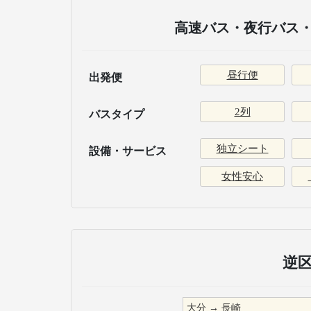
高速バス・夜行バス・
昼行便
出発便
2列
バスタイプ
独立シート
設備・サービス
女性安心
逆
大分
→
長崎