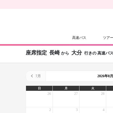
高速バス
ツア
座席指定
長崎
大分
から
行きの
高速バ
7月
2026年
日
月
火
26
27
28
2
3
4