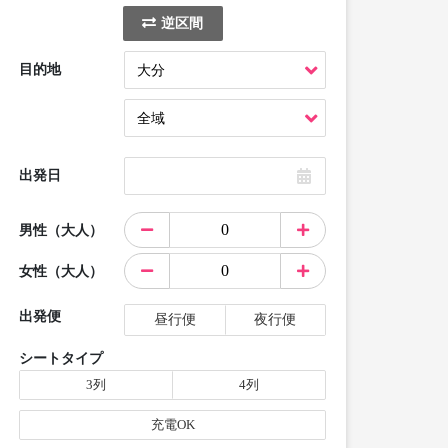
逆区間
目的地
出発日
男性（大人）
女性（大人）
出発便
昼行便
夜行便
シートタイプ
3列
4列
充電OK