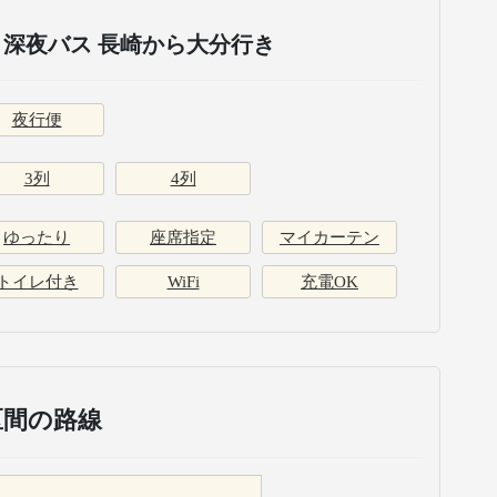
深夜バス 長崎から大分行き
夜行便
3列
4列
ゆったり
座席指定
マイカーテン
トイレ付き
WiFi
充電OK
区間の路線