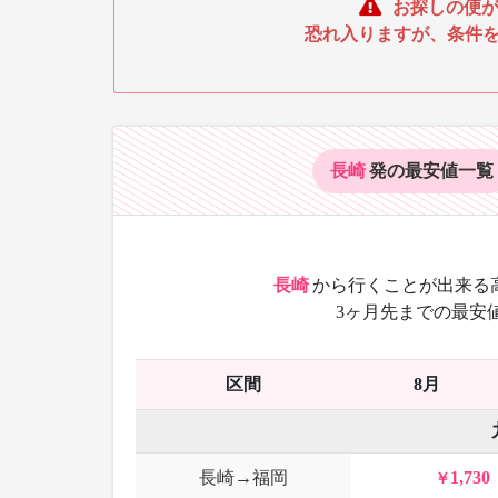
お探しの便が
恐れ入りますが、条件
長崎
発の最安値
一覧
長崎
から
行くことが出来る
3ヶ月先までの最安
区間
8月
長崎→福岡
1,730