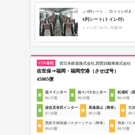
4列シート
トイレ付き
4列シート(トイレ付)
トイレ付
Wi-Fi
充電OK
西日本鉄道株式会社,西肥自動車株式会社
佐世保⇒福岡・福岡空港（させぼ号）
45905便
佐々インター
佐々バスセンター
松浦町（
06:25発
06:29発
06:45発
波佐見有田インター
高速基山（降車）
筑
07:26発
08:21着
08:
西鉄天神高速バスターミナル（降車）
博多バス
09:03着
09:19着