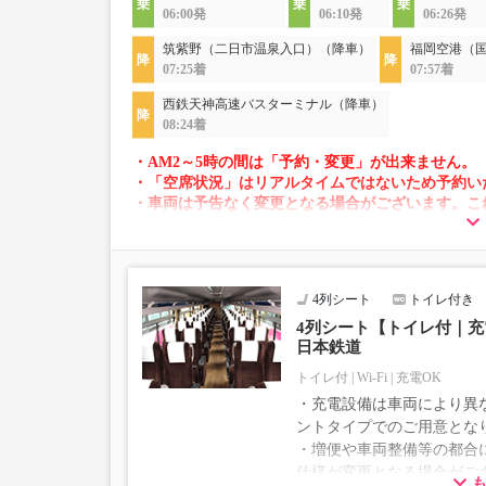
06:00発
06:10発
06:26発
筑紫野（二日市温泉入口）（降車）
福岡空港（
07:25着
07:57着
西鉄天神高速バスターミナル（降車）
08:24着
・AM2～5時の間は「予約・変更」が出来ません。
・「空席状況」はリアルタイムではないため予約い
・車両は予告なく変更となる場合がございます。こ
すので、あらかじめご了承ください。
4列シート
トイレ付き
4列シート【トイレ付｜充電
日本鉄道
トイレ付
Wi-Fi
充電OK
・充電設備は車両により異な
ントタイプでのご用意とな
・増便や車両整備等の都合
仕様が変更となる場合がご