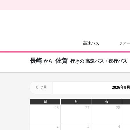
高速バス
ツア
長崎
佐賀
から
行きの
高速バス・夜行バス
7月
2026年
日
月
火
26
27
28
2
3
4