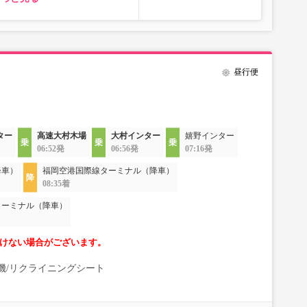
昼行便
ター
高速大村木場
大村インター
嬉野インター
06:52発
06:56発
07:16発
降車）
福岡空港国際線ターミナル（降車）
08:35着
ターミナル（降車）
けない場合がございます。
清浄機/リクライニングシート