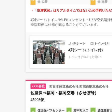
08:12着
08:28着
・「空席状況」はリアルタイムではないため予約いただ
4列シート/トイレ/Wi-Fi/コンセント・USB/空気
※臨時便は仕様が異なることがございます。
4列シート
トイレ付き
4列シート(トイレ付)
トイレ付
Wi-Fi
充電OK
西日本鉄道株式会社,西肥自動車株式会社
佐世保⇒福岡・福岡空港（させぼ号）
45903便
佐世保バスセンター
卸本町入口
波佐見有