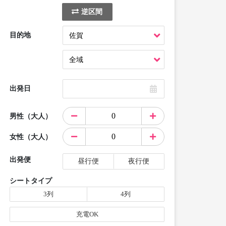
逆区間
目的地
出発日
男性（大人）
女性（大人）
出発便
昼行便
夜行便
シートタイプ
3列
4列
充電OK