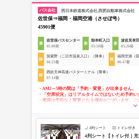
西日本鉄道株式会社,西肥自動車株式会社
佐世保⇒福岡・福岡空港（させぼ号）
45901便
佐世保バスセンター
卸本町入口
波佐見有
05:00発
05:10発
05:26発
筑紫野（二日市温泉入口）（降車）
福岡空港（
06:25着
06:47着
西鉄天神高速バスターミナル（降車）
07:14着
・AM2～5時の間は「予約・変更」が出来ません。
・「空席状況」はリアルタイムではないため予約い
・車両は予告なく変更となる場合がございます。こ
すので、あらかじめご了承ください。
4列シート
トイレ付き
4列シート【トイレ付｜充電