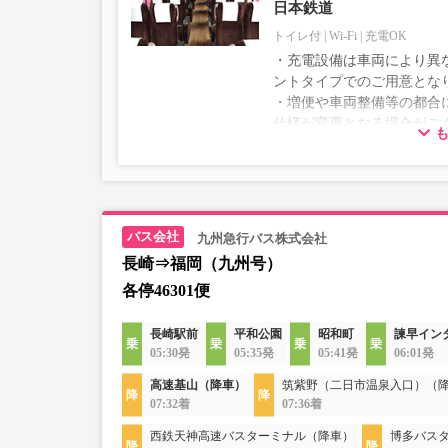
日本鉄道
トイレ付
Wi-Fi
充電OK
・充電設備は車両により異な
ントタイプでのご用意とな
・増便や車両整備等の都合
仕様が変更となる場合がご
ださい。
九州急行バス株式会社
長崎⇒福岡（九州号）
各停46301便
長崎駅前
平和公園
昭和町
諫早イン
05:30発
05:35発
05:41発
06:01発
高速基山（降車）
筑紫野（二日市温泉入口）（
07:32着
07:36着
西鉄天神高速バスターミナル（降車）
博多バス