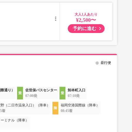
大人
¥2,500〜
予約に進む
昼行便
国際通り）
佐世保バスセンター
卸本町入口
07:00発
07:10発
紫野（二日市温泉入口）（降車）
福岡空港国際線（降車）
25着
08:45着
ターミナル（降車）