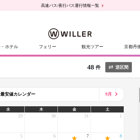
高速バス/夜行バス運行情報一覧
ー・ホテル
フェリー
観光ツアー
京都丹
48
件
逆区間
8月最安値カレンダー
9月
水
木
金
土
29
30
31
1
5
6
7
8