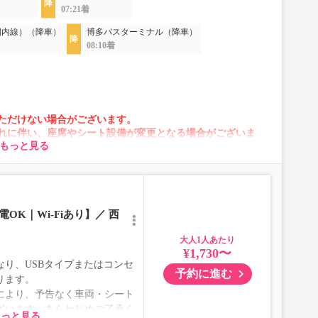
07:21着
国内線）（降車）
博多バスターミナル（降車）
08:10着
ただけない場合がございます。
れに伴い、座席やシート設備が変更となる場合がございま
もっと見る
OK｜Wi-Fiあり】／ 西
大人
¥1,730〜
り、USBタイプまたはコンセ
予約に進む
ります。
により、予告なく車両・シート
ざいます。あらかじめご了承く
もっと見る