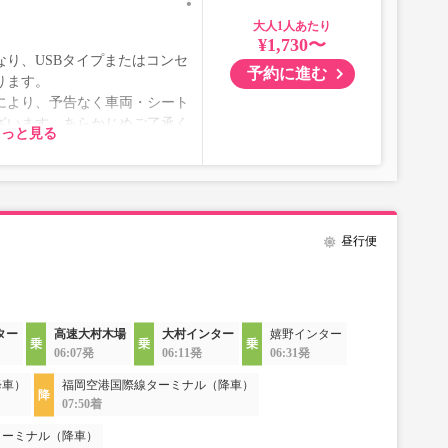
大人
¥1,730〜
り、USBタイプまたはコンセ
予約に進む
ります。
により、予告なく車両・シート
ざいます。あらかじめご了承く
もっと見る
昼行便
ター
高速大村木場
大村インター
嬉野インター
06:07発
06:11発
06:31発
降車）
福岡空港国際線ターミナル（降車）
07:50着
ターミナル（降車）