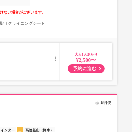
けない場合がございます。
清浄機/リクライニングシート
大人
¥2,500〜
予約に進む
昼行便
田インター
高速基山（降車）