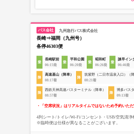
ださい。
九州急行バス株式会社
長崎⇒福岡（九州号）
各停46303便
長崎駅前
平和公園
昭和町
諫早イン
06:15発
06:20発
06:26発
06:46発
高速基山（降車）
筑紫野（二日市温泉入口）（
08:17着
08:21着
西鉄天神高速バスターミナル（降車）
博多バス
08:57着
09:13着
・「空席状況」はリアルタイムではないため予約いただ
4列シート/トイレ/Wi-Fi/コンセント・USB/空気
※臨時便は仕様が異なることがございます。