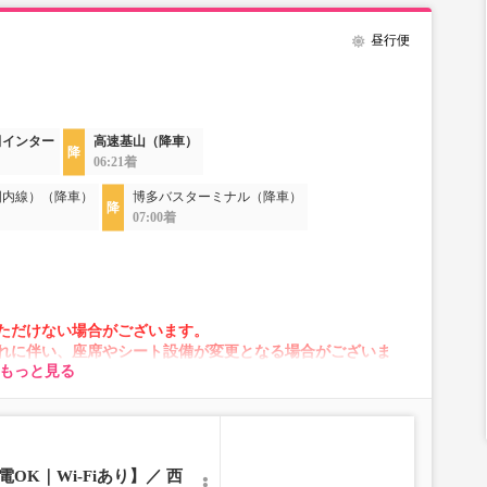
昼行便
田インター
高速基山（降車）
06:21着
国内線）（降車）
博多バスターミナル（降車）
07:00着
ただけない場合がございます。
れに伴い、座席やシート設備が変更となる場合がございま
もっと見る
OK｜Wi-Fiあり】／ 西