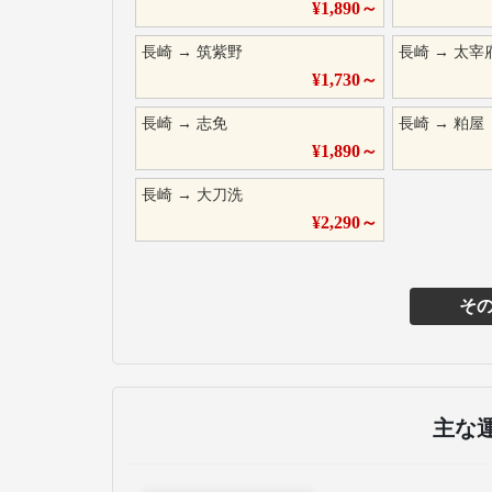
¥
1,890
～
長崎
→
筑紫野
長崎
→
太宰
¥
1,730
～
長崎
→
志免
長崎
→
粕屋
¥
1,890
～
長崎
→
大刀洗
¥
2,290
～
そ
主な