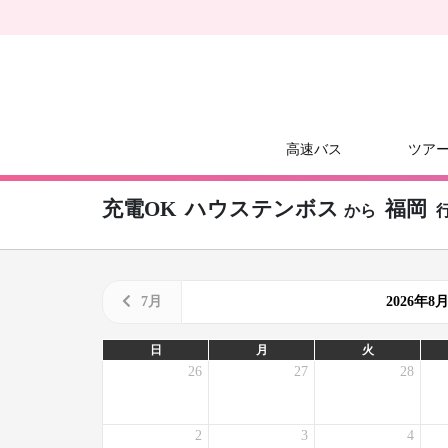
高速バス
ツア
充電OK
ハウステンボス
福岡
から
7月
2026年
日
月
火
26
27
28
2
3
4