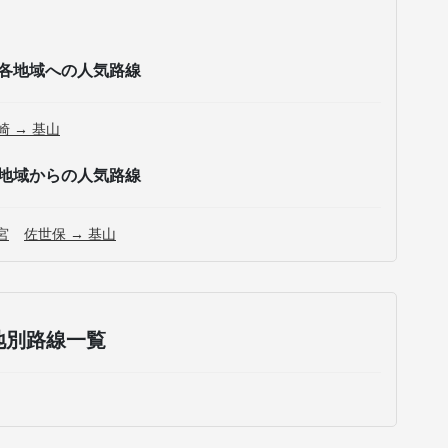
各地域への人気路線
崎 → 基山
地域からの人気路線
宮
佐世保 → 基山
地別路線一覧