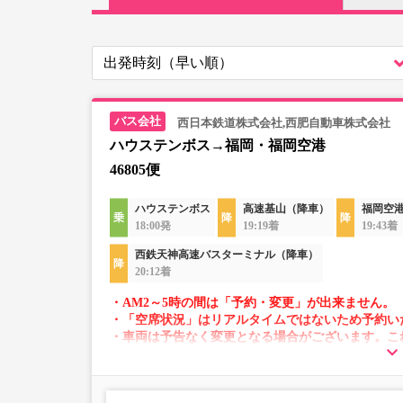
西日本鉄道株式会社,西肥自動車株式会社
ハウステンボス→福岡・福岡空港
46805便
ハウステンボス
高速基山（降車）
福岡空
18:00発
19:19着
19:43着
西鉄天神高速バスターミナル（降車）
20:12着
・AM2～5時の間は「予約・変更」が出来ません。
・「空席状況」はリアルタイムではないため予約い
・車両は予告なく変更となる場合がございます。こ
すので、あらかじめご了承ください。