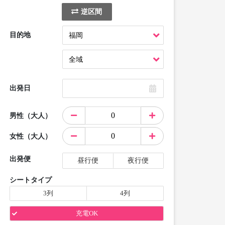
逆区間
目的地
出発日
男性（大人）
女性（大人）
出発便
昼行便
夜行便
シートタイプ
3列
4列
充電OK