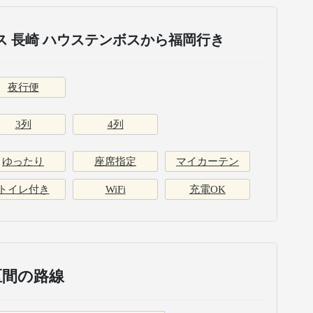
 長崎 ハウステンボスから福岡行き
夜行便
3列
4列
ゆったり
座席指定
マイカーテン
トイレ付き
WiFi
充電OK
区間の路線