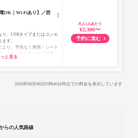
OK｜Wi-Fiあり】／西
大人
¥2,300〜
り、USBタイプまたはコンセ
予約に進む
ります。
により、予告なく車両・シート
ざいます。あらかじめご了承く
もっと見る
2026年08月08日05時46分
時点での料金を表示しています
からの人気路線