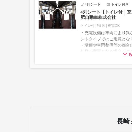
4列シート
トイレ付き
4列シート【トイレ付｜充電
肥自動車株式会社
トイレ付
Wi-Fi
充電OK
・充電設備は車両により異な
ントタイプでのご用意とな
・増便や車両整備等の都合
仕様が変更となる場合がご
ださい。
長崎