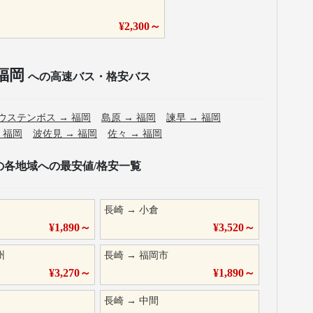
¥
2,300
～
福岡
への高速バス・格安バス
ウステンボス
→
福岡
島原
→
福岡
諫早
→
福岡
→
福岡
波佐見
→
福岡
佐々
→
福岡
の各地域への最安値/格安一覧
長崎
→
小倉
¥
1,890
～
¥
3,520
～
州
長崎
→
福岡市
¥
3,270
～
¥
1,890
～
長崎
→
中間