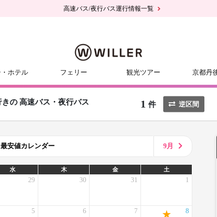
高速バス/夜行バス運行情報一覧
ー・ホテル
フェリー
観光ツアー
京都丹
1
行きの
高速バス・夜行バス
件
逆区間
8月最安値カレンダー
9月
水
木
金
土
29
30
31
1
5
6
7
8