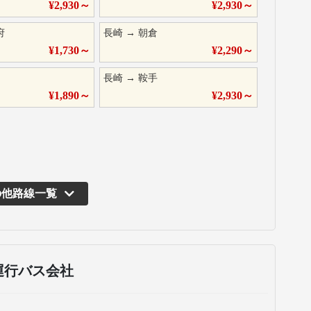
¥
2,930
～
¥
2,930
～
府
長崎
→
朝倉
¥
1,730
～
¥
2,290
～
長崎
→
鞍手
¥
1,890
～
¥
2,930
～
の他路線一覧
運行バス会社