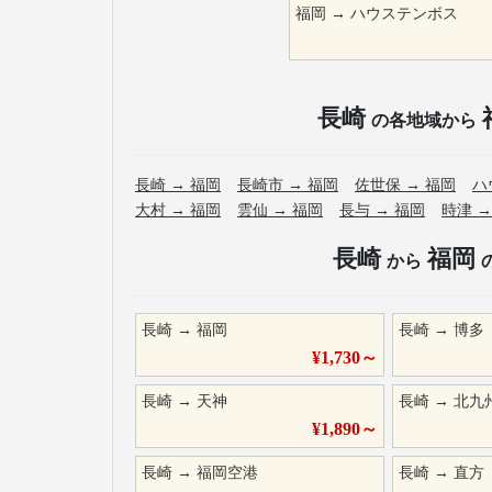
福岡
→
ハウステンボス
長崎
の各地域から
長崎
→
福岡
長崎市
→
福岡
佐世保
→
福岡
ハ
大村
→
福岡
雲仙
→
福岡
長与
→
福岡
時津
長崎
福岡
から
長崎
→
福岡
長崎
→
博多
¥
1,730
～
長崎
→
天神
長崎
→
北九
¥
1,890
～
長崎
→
福岡空港
長崎
→
直方