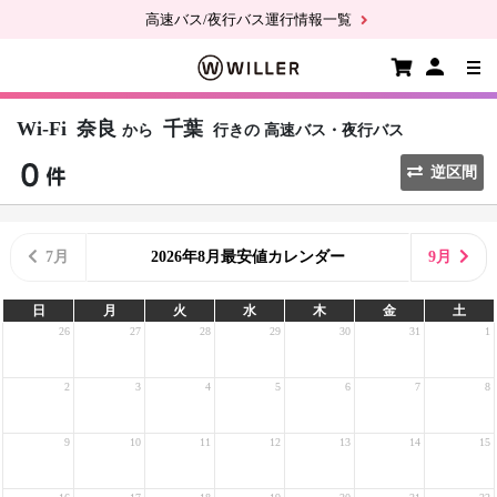
高速バス/夜行バス運行情報一覧
Wi-Fi
奈良
千葉
から
行きの
高速バス・夜行バス
逆区間
7月
2026年8月最安値カレンダー
9月
日
月
火
水
木
金
土
26
27
28
29
30
31
1
2
3
4
5
6
7
8
9
10
11
12
13
14
15