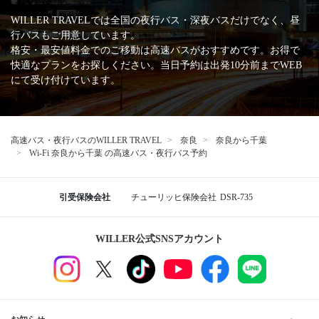
高速バス・深夜バスの安心・安全な運行を支える
主な加盟団体
日本バス協会
安全運行サポーター協議会
バスターミナル一覧、
バス停情報
成田空港第一ターミナル
成田空港第二ターミナル
千葉
成田空港第三ターミナル
東京ディズニーランドR
奈良から千葉行きの格安高速バス、夜行・深夜バスの予約
なら WILLER TRAVEL