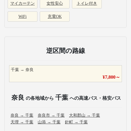
マイカーテン
女性安心
トイレ付き
WiFi
充電OK
逆区間の路線
千葉
→
奈良
¥
7,800
～
奈良
千葉
の各地域から
への高速バス・格安バス
奈良
→
千葉
奈良市
→
千葉
大和郡山
→
千葉
天理
→
千葉
山添
→
千葉
針町
→
千葉