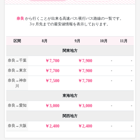
奈良
から
行くことが出来る高速バス/夜行バス路線の一覧です。
3ヶ月先までの最安値情報を表示しております。
区間
8月
9月
10月
11月
関東地方
奈良→千葉
-
-
7,700
7,900
奈良→東京
-
-
7,700
7,900
奈良→神奈
-
-
7,500
7,700
川
東海地方
奈良→愛知
-
-
3,000
3,000
関西地方
奈良→大阪
-
-
2,400
2,400