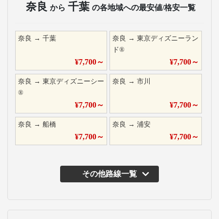
奈良
千葉
から
の各地域への最安値/格安一覧
奈良
→
千葉
奈良
→
東京ディズニーラン
ド®
¥
7,700
～
¥
7,700
～
奈良
→
東京ディズニーシー
奈良
→
市川
®
¥
7,700
～
¥
7,700
～
奈良
→
船橋
奈良
→
浦安
¥
7,700
～
¥
7,700
～
その他路線一覧