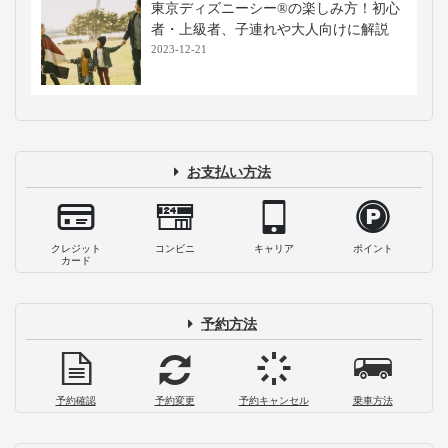
東京ディズニーシー®のコインロッカー
情報！値段・場所・サイズなど
2026-08-05
【東京ディズニーリゾート®持ち物リス
ト】基本・便利品・季節別・お子様連れ
用まで徹底網羅
2026-07-13
【東京ディズニーシー®・東京ディズニ
ーランド®のATM】パーク内外の場所、
都市・地方銀行も紹介
2025-04-24
【東京ディズニーランド®・東京ディズ
ニーシー®のチケット料金情報】割引や
購入方法、売り切れ対策も
2024-02-16