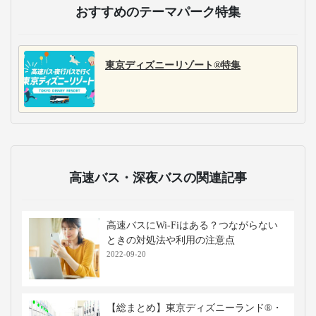
主な運行バス会社
京成バス千葉セントラ
ル
京成バス千葉セントラ
ルは、千葉・東京を中
心に35路線以上を展
開。成田空港・ディズ
ニーアクセスに強みを
持ち、1日500便以上を
運行。国際空港・テー
マパークへの快適なア
クセスを実現していま
す。