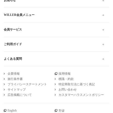
WILLER TRAVELでは全国の夜行バス・深夜バスだけでなく、昼
行バスもご用意しています。
格安・最安値料金でのご移動は高速バスがおすすめです。お得で
快適なプランをお探しください。当日予約は出発10分前までWEB
にて受け付けています。
高速バス・夜行バスのWILLER TRAVEL
奈良
奈良から千葉
Wi-Fi 奈良から千葉 の高速バス・夜行バス予約
引受保険会社
チューリッヒ保険会社
DSR-735
WILLER公式SNSアカウント
お知らせ