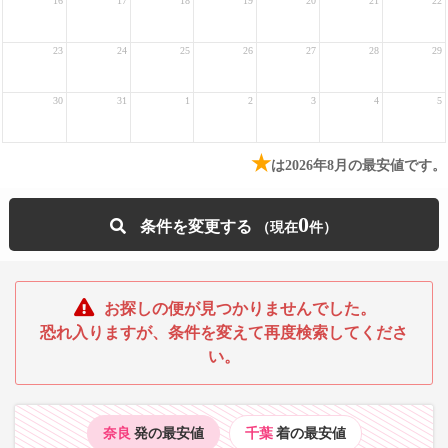
16
17
18
19
20
21
22
23
24
25
26
27
28
29
30
31
1
2
3
4
5
★
は2026年8月の最安値です。
0
条件を変更する
お探しの便が見つかりませんでした。
恐れ入りますが、条件を変えて再度検索してくださ
い。
奈良
発の最安値
千葉
着の最安値