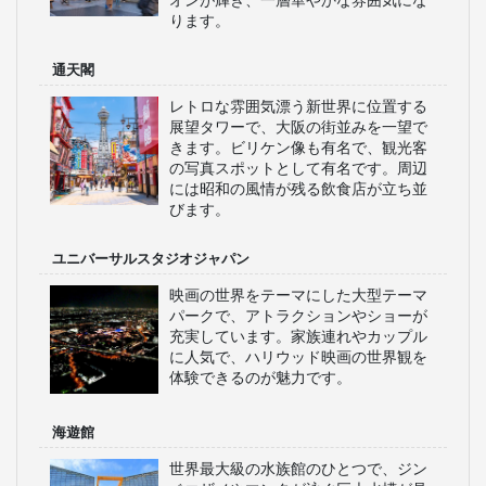
WILLERスタッフ厳選！
大阪の見どころ
大阪城
豊臣秀吉が築いた歴史的な城郭で、広
大な公園内に位置し、桜の名所として
も有名です。展望台からは大阪市内の
絶景が楽しめます。博物館も併設され
ており、大阪の歴史を学ぶことができ
ます。
道頓堀
グリコの看板やかに道楽が並ぶ賑やか
な繁華街で、たこ焼きやお好み焼きな
ど大阪グルメが堪能できます。観光客
で賑わうスポットです。夜になるとネ
オンが輝き、一層華やかな雰囲気にな