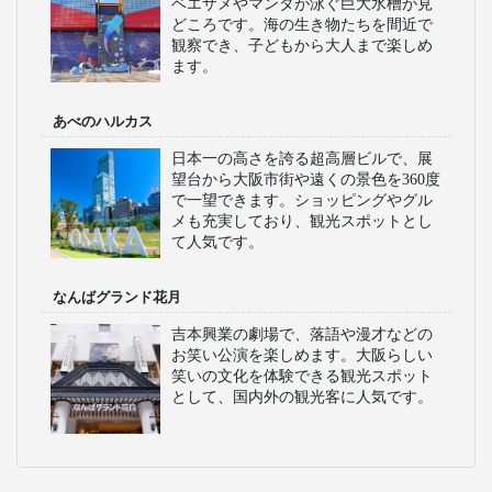
ります。
通天閣
レトロな雰囲気漂う新世界に位置する
展望タワーで、大阪の街並みを一望で
きます。ビリケン像も有名で、観光客
の写真スポットとして有名です。周辺
には昭和の風情が残る飲食店が立ち並
びます。
ユニバーサルスタジオジャパン
映画の世界をテーマにした大型テーマ
パークで、アトラクションやショーが
充実しています。家族連れやカップル
に人気で、ハリウッド映画の世界観を
体験できるのが魅力です。
海遊館
世界最大級の水族館のひとつで、ジン