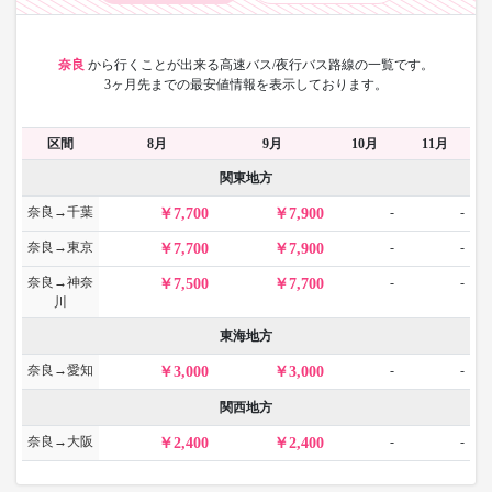
奈良
から
行くことが出来る高速バス/夜行バス路線の一覧です。
3ヶ月先までの最安値情報を表示しております。
区間
8月
9月
10月
11月
関東地方
奈良→千葉
-
-
7,700
7,900
奈良→東京
-
-
7,700
7,900
奈良→神奈
-
-
7,500
7,700
川
東海地方
奈良→愛知
-
-
3,000
3,000
関西地方
奈良→大阪
-
-
2,400
2,400