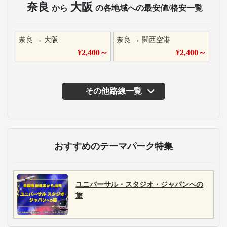
奈良
大阪
から
の各地域への最安値/格安一覧
奈良
→
大阪
奈良
→
関西空港
¥
2,400
～
¥
2,400
～
その他路線一覧
主な運行バス会社