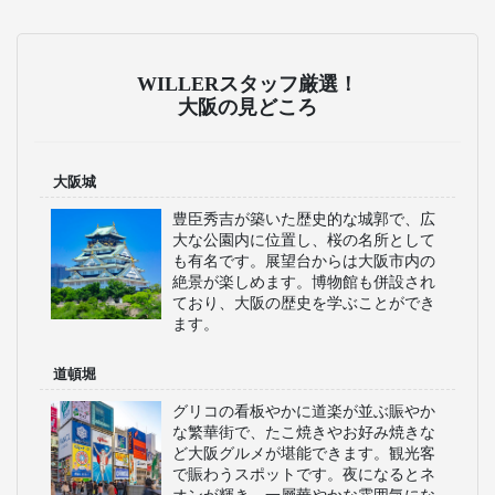
奈良交通
奈良交通は、奈良市を
中心に東京・横浜・名
古屋方面へ広がる高速
バス路線を運行。3列シ
ートなど観光地や都市
間の移動に便利な座席
スペースと快適なリク
ライニングシートを完
備。関西空港へ直通の
空港連絡バスも運行
中。
おすすめのテーマパーク特集
ユニバーサル・スタジオ・ジャパンへの
旅