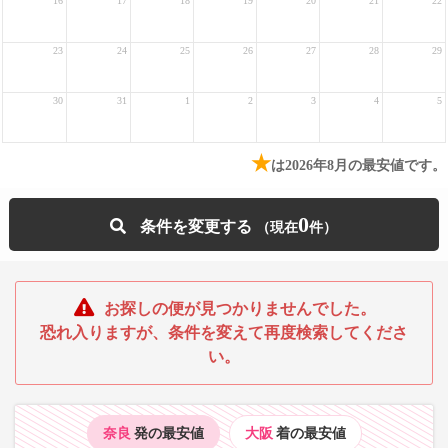
16
17
18
19
20
21
22
23
24
25
26
27
28
29
30
31
1
2
3
4
5
★
は2026年8月の最安値です。
0
条件を変更する
お探しの便が見つかりませんでした。
恐れ入りますが、条件を変えて再度検索してくださ
い。
奈良
発の最安値
大阪
着の最安値