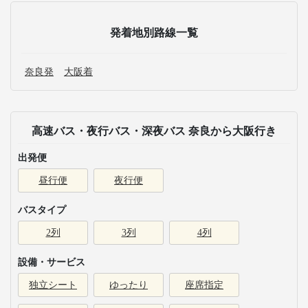
発着地別路線一覧
奈良発
大阪着
高速バス・夜行バス・深夜バス 奈良から大阪行き
出発便
昼行便
夜行便
バスタイプ
2列
3列
4列
設備・サービス
独立シート
ゆったり
座席指定