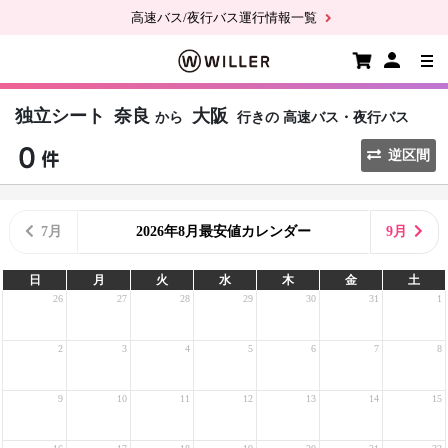
高速バス/夜行バス運行情報一覧
独立シート
奈良
大阪
から
行きの
高速バス・夜行バス
逆区間
7月
2026年8月最安値カレンダー
9月
日
月
火
水
木
金
土
26
27
28
29
30
31
1
2
3
4
5
6
7
8
9
10
11
12
13
14
15