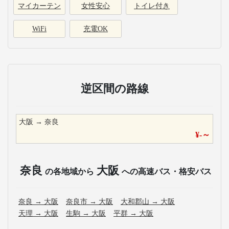
マイカーテン
女性安心
トイレ付き
WiFi
充電OK
逆区間の路線
大阪
→
奈良
¥
-
～
奈良
大阪
の各地域から
への高速バス・格安バス
奈良
→
大阪
奈良市
→
大阪
大和郡山
→
大阪
天理
→
大阪
生駒
→
大阪
平群
→
大阪