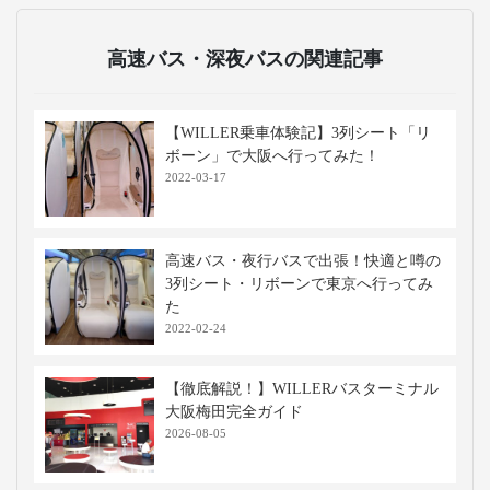
ベエザメやマンタが泳ぐ巨大水槽が見
どころです。海の生き物たちを間近で
観察でき、子どもから大人まで楽しめ
ます。
あべのハルカス
日本一の高さを誇る超高層ビルで、展
望台から大阪市街や遠くの景色を360度
で一望できます。ショッピングやグル
メも充実しており、観光スポットとし
て人気です。
なんばグランド花月
吉本興業の劇場で、落語や漫才などの
お笑い公演を楽しめます。大阪らしい
笑いの文化を体験できる観光スポット
として、国内外の観光客に人気です。