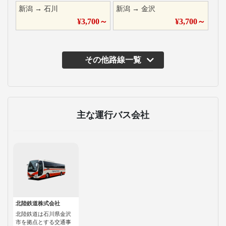
新潟
→
石川
新潟
→
金沢
¥
3,700
～
¥
3,700
～
その他路線一覧
主な運行バス会社
北陸鉄道株式会社
北陸鉄道は石川県金沢
市を拠点とする交通事