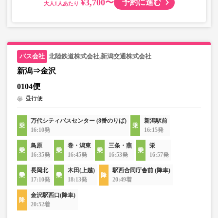
¥3,700〜
予約に進む
大人
北陸鉄道株式会社,新潟交通株式会社
新潟⇒金沢
0104便
昼行便
万代シティバスセンター (8番のりば)
新潟駅前
16:10発
16:15発
鳥原
巻・潟東
三条・燕
栄
16:35発
16:45発
16:53発
16:57発
長岡北
木田(上越)
駅西合同庁舎前 (降車)
17:10発
18:13発
20:49着
金沢駅西口(降車)
20:52着