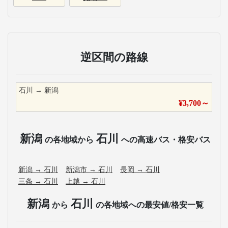
逆区間の路線
石川
→
新潟
¥
3,700
～
新潟
石川
の各地域から
への高速バス・格安バス
新潟
→
石川
新潟市
→
石川
長岡
→
石川
三条
→
石川
上越
→
石川
新潟
石川
から
の各地域への最安値/格安一覧