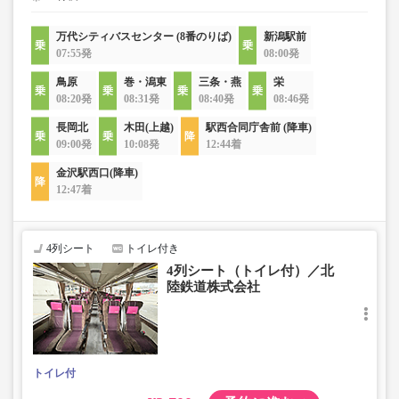
万代シティバスセンター (8番のりば)
新潟駅前
07:55発
08:00発
鳥原
巻・潟東
三条・燕
栄
08:20発
08:31発
08:40発
08:46発
長岡北
木田(上越)
駅西合同庁舎前 (降車)
09:00発
10:08発
12:44着
金沢駅西口(降車)
12:47着
4列シート
トイレ付き
4列シート（トイレ付）／北
陸鉄道株式会社
トイレ付