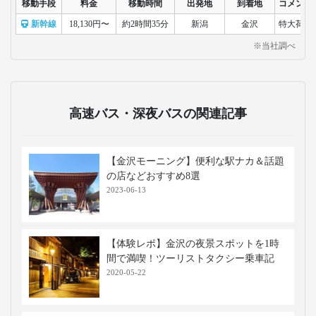
移動手段
料金
移動時間
出発地
到着地
コメント
新幹線
18,130円〜
約2時間35分
新潟
金沢
特大荷物
※当社調べ
高速バス・深夜バスの関連記事
【金沢モーニング】便利な駅ナカ＆話題
の店などおすすめ8選
2023-06-13
【体験レポ】金沢の夜景スポットを1時
間で満喫！ツーリストタクシー乗車記
2020-05-22