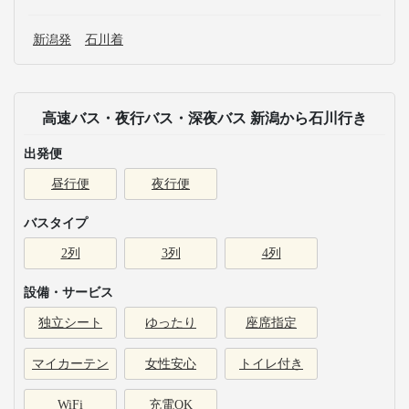
新潟発
石川着
高速バス・夜行バス・深夜バス 新潟から石川行き
出発便
昼行便
夜行便
バスタイプ
2列
3列
4列
設備・サービス
独立シート
ゆったり
座席指定
マイカーテン
女性安心
トイレ付き
WiFi
充電OK