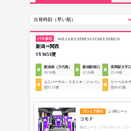
WILLER EXPRESS/STAR EXPRESS
新潟⇒関西
SY3653便
新潟港（万代島）
新潟駅南口
長岡駅大手
20:50発
21:20発
22:30発
ユニバーサル・スタジオ・ジャパン
リーベルホテ
翌07:55着
翌08:05着
プレミア割引
3列シート
コモド
独立シート
ブランケット
コン