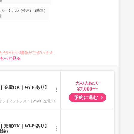
着
スターミナル（神戸）（降車）
着
ただけない場合がございます。
もっと見る
が変動する場合がございます。
れに伴い、座席やシート設備が変更となる場合がございま
み込み出来ません。】
大人
び車内持ち込みもお受けできません。
充電OK｜Wi-Fiあり】
¥7,000〜
ご了承の程お願い申し上げます。
予約に進む
テン
フットレスト
Wi-Fi
充電OK
充電OK｜Wi-Fiあり】
野線）