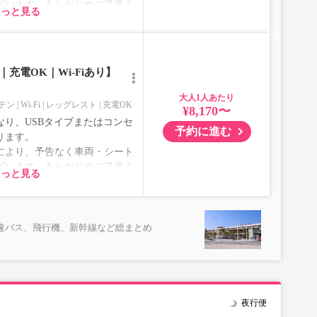
ざいます。あらかじめご了承く
もっと見る
充電OK｜Wi-Fiあり】
大人
テン
Wi-Fi
レッグレスト
充電OK
¥8,170〜
り、USBタイプまたはコンセ
予約に進む
ります。
により、予告なく車両・シート
ざいます。あらかじめご了承く
もっと見る
速バス、飛行機、新幹線など総まとめ
夜行便