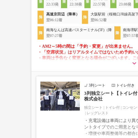
22:33発
22:38発
22:57発
23:08発
高速京田辺（降車）
大阪駅前（桜橋口JR線高架
翌06:12着
翌06:52着
南海なんば高速バスターミナル(5F)（降
南海堺駅
翌07:27着
翌07:57
・AM2～5時の間は「予約・変更」が出来ません。
・「空席状況」はリアルタイムではないため予約い
・車両は予告なく変更となる場合がございます。こ
すので、あらかじめご了承ください。
3列シート
トイレ付き
3列独立シート【トイレ付｜
株式会社
独立シート
トイレ付
コンセン
レッグレスト
・充電設備は車両により異な
ントタイプでのご用意とな
・増便や車両整備等の都合