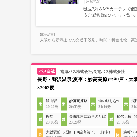
座席指定
独立3列＆MYカーテンで個
安定感抜群のバケット型ヘ
大阪から新潟までの交通手段別、時間・料金比較！高
南海バス株式会社,長電バス株式会社
長野・野沢温泉(夏季：妙高高原)⇒神戸・大
37002便
飯山駅
妙高高原駅
道の駅しなの
湯
20:20発
20:55発
21:10発
21
権堂
長野駅東口23番のりば
松代大橋（
23:05発
23:20発
23:35発
大阪駅前（桜橋口JR線高架下）（降車）
湊町バス