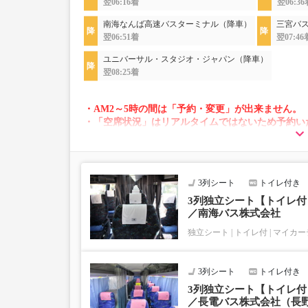
翌06:16着
翌06:36
南海なんば高速バスターミナル（降車）
三宮バ
翌06:51着
翌07:46
ユニバーサル・スタジオ・ジャパン（降車）
翌08:25着
・AM2～5時の間は「予約・変更」が出来ません。
・「空席状況」はリアルタイムではないため予約い
・変動運賃採用路線のため購入のタイミングで運賃
・車両は予告なく変更となる場合がございます。こ
すので、あらかじめご了承ください。
3列シート
トイレ付き
【ご注意下さい！スキー板、スノーボードは、お積
スキー板・スノーボード等大型荷物は、トランク及
3列独立シート【トイレ付｜
／南海バス株式会社
お荷物のサイズは、HPをご覧ください。ご理解・
独立シート
トイレ付
マイカー
3列シート
トイレ付き
3列独立シート【トイレ付｜
／長電バス株式会社（長