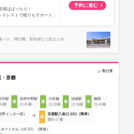
予約に進む
室感はばっちり！
ッドレストで眠りもサポート。
速バス、飛行機、新幹線など総まとめ
夜行便
阪・京都
田中駅
信州中野駅
小布施
須坂駅
柳原
:50発
22:05発
22:20発
22:30発
22:45発
長野インター西）
京都駅八条口 (H2)（降車）
翌05:17着
ターミナル（OCAT）（降車）