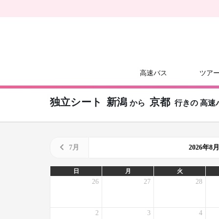
高速バス
ツア
独立シート
新潟
京都
から
行きの
高速
7月
2026年
日
月
火
26
27
28
2
3
4