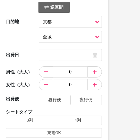
逆区間
目的地
出発日
男性（大人）
女性（大人）
出発便
昼行便
夜行便
シートタイプ
3列
4列
充電OK