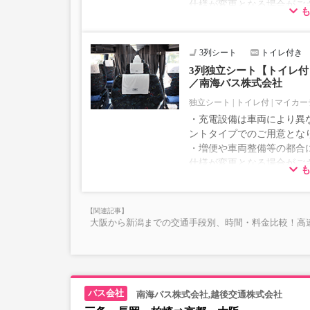
仕様が変更となる場合がご
ださい。
3列シート
トイレ付き
3列独立シート【トイレ付｜
／南海バス株式会社
独立シート
トイレ付
マイカー
・充電設備は車両により異な
ントタイプでのご用意とな
・増便や車両整備等の都合
仕様が変更となる場合がご
ださい。
大阪から新潟までの交通手段別、時間・料金比較！高
南海バス株式会社,越後交通株式会社