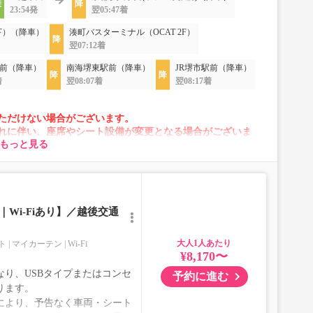
23:54発
翌05:47着
下）（降車）
湊町バスターミナル（OCAT 2F）
翌07:12着
前（降車）
南海堺東駅前（降車）
JR堺市駅前（降車）
着
翌08:07着
翌08:17着
ただけない場合がございます。
れに伴い、座席やシート設備が変更となる場合がございま
もっと見る
Wi-Fiあり】／越後交通
大人
ト
マイカーテン
Wi-Fi
¥8,170〜
り、USBタイプまたはコンセ
予約に進む
ります。
により、予告なく車両・シート