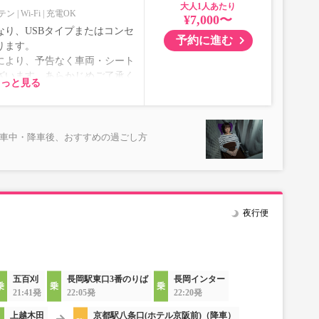
大人
テン
Wi-Fi
充電OK
¥7,000〜
り、USBタイプまたはコンセ
予約に進む
ります。
により、予告なく車両・シート
ざいます。あらかじめご了承く
もっと見る
乗車中・降車後、おすすめの過ごし方
夜行便
五百刈
長岡駅東口3番のりば
長岡インター
21:41発
22:05発
22:20発
上越木田
京都駅八条口(ホテル京阪前)（降車）