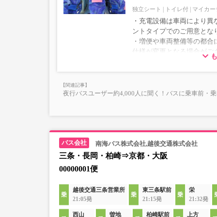
独立シート
トイレ付
マイカー
・充電設備は車両により異な
ントタイプでのご用意とな
・増便や車両整備等の都合
仕様が変更となる場合がご
ださい。
夜行バスユーザー約4,000人に聞く！バスに乗車前・
南海バス株式会社,越後交通株式会社
三条・長岡・柏崎⇒京都・大阪
00000001便
越後交通三条営業所
東三条駅前
栄
21:05発
21:15発
21:32発
西山
曽地
柏崎駅前
上方