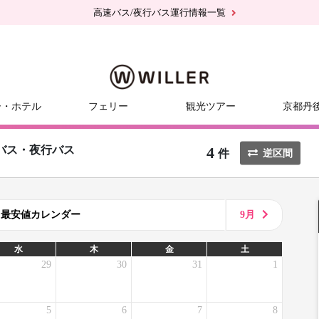
高速バス/夜行バス運行情報一覧
ー・ホテル
フェリー
観光ツアー
京都丹
4
バス・夜行バス
件
逆区間
8月最安値カレンダー
9月
水
木
金
土
29
30
31
1
5
6
7
8