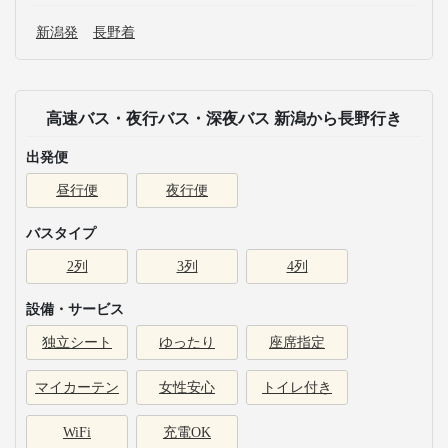
新潟発
長野着
高速バス・夜行バス・深夜バス 新潟から長野行き
出発便
昼行便
夜行便
バスタイプ
2列
3列
4列
設備・サービス
独立シート
ゆったり
座席指定
マイカーテン
女性安心
トイレ付き
WiFi
充電OK