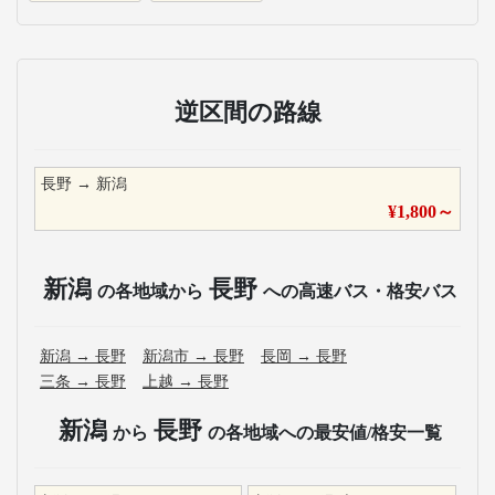
逆区間の路線
長野
→
新潟
¥
1,800
～
新潟
長野
の各地域から
への高速バス・格安バス
新潟
→
長野
新潟市
→
長野
長岡
→
長野
三条
→
長野
上越
→
長野
新潟
長野
から
の各地域への最安値/格安一覧