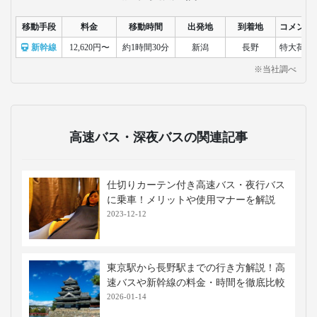
移動手段
料金
移動時間
出発地
到着地
コメント
新幹線
12,620円〜
約1時間30分
新潟
長野
特大荷物
※当社調べ
高速バス・深夜バスの関連記事
仕切りカーテン付き高速バス・夜行バス
に乗車！メリットや使用マナーを解説
2023-12-12
東京駅から長野駅までの行き方解説！高
速バスや新幹線の料金・時間を徹底比較
2026-01-14