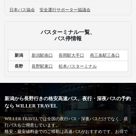
日本バス協会
安全運行サポーター協議会
バスターミナル一覧、
バス停情報
新潟
新潟駅南口
長岡駅大手口
燕三条駅三条口
長野
長野駅東口
松本バスターミナル
新潟から長野行きの格安高速バス、夜行・深夜バスの予約
なら WILLER TRAVEL
WILLER TRAVELでは全国の夜行バス・深夜バスだけでなく、昼
行バスもご用意しています。
格安・最安値料金でのご移動は高速バスがおすすめです。お得で