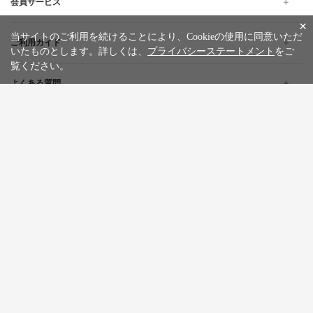
会員サービス
×
当サイトのご利用を続けることにより、Cookieの使用に同意いただ
ご利用ガイド
いたものとします。詳しくは、
プライバシーステートメント
をご
覧ください。
よくある質問
企業情報
採用情報
旅行条件書
標識・約款
プライバシーステートメント
特定商取引法に基づく表記
サイトマップ
お問い合わせ
広告掲載について
カスタマーハラスメントポリシー
English
한글
繁體中文
简体中文
Tiếng việt
WILLER Group
WILLER EXPRESS