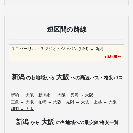
逆区間の路線
ユニバーサル・スタジオ・ジャパン (USJ)
→
新潟
¥
6,600
～
新潟
大阪
の各地域から
への高速バス・格安バス
新潟
→
大阪
新潟市
→
大阪
長岡
→
大阪
三条
→
大阪
柏崎
→
大阪
見附
→
大阪
上越
→
大阪
刈羽
→
大阪
新潟
大阪
から
の各地域への最安値/格安一覧