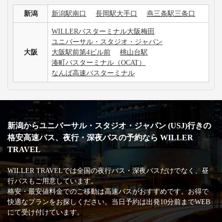
新潟
新潟駅南口
長岡駅大手口
燕三条駅三条口
WILLERバスターミナル大阪梅田
ユニバーサル・スタジオ・ジャパン
大阪
大阪駅前第4ビル前
桃山台駅
湊町バスターミナル（OCAT）
なんば高速バスターミナル
新潟からユニバーサル・スタジオ・ジャパン (USJ)行きの
格安高速バス、夜行・深夜バスの予約なら WILLER
TRAVEL
WILLER TRAVELでは全国の夜行バス・深夜バスだけでなく、昼
行バスもご用意しています。
格安・最安値料金でのご移動は高速バスがおすすめです。お得で
快適なプランをお探しください。当日予約は出発10分前までWEB
にて受け付けています。