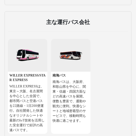
主な運行バス会社
WILLER EXPRESS/STA
南海バス
R EXPRESS
南海バスは、大阪府、
WILLER EXPRESSは、
和歌山県を中心に、関
東京～大阪、名古屋間
東・信越・四国方面な
を中心とした全国で、
どの高速バスを展開。
都市間バスと空港バス
便数も豊富で、通勤や
を22路線・1日200便運
観光に便利。快適なシ
行。自社開発した快適
ートと地域密着型のサ
なオリジナルシートや
ービスで、移動時間も
最新のIoT技術を活用し
快適に過ごせます。
た安全運行で好評の高
速バスです。