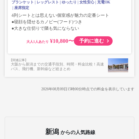
ブランケット
レッグレスト
ゆったり
女性安心
充電OK
座席指定
4列シートとは思えない個室感が魅力の定番シート
●寝顔を隠せるカノピー(フード)つき
●大きな仕切りで隣も気にならない
¥10,800〜
予約に進む
大人
大阪から新潟までの交通手段別、時間・料金比較！高速
バス、飛行機、新幹線など総まとめ
2026年08月09日15時00分
時点での料金を表示しています
新潟
からの人気路線