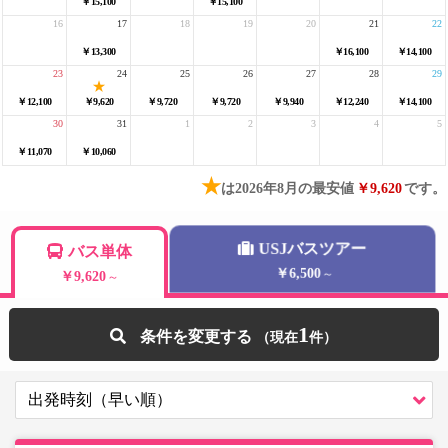
￥15,100
￥15,100
16
17
18
19
20
21
22
￥13,300
￥16,100
￥14,100
23
24
25
26
27
28
29
￥12,100
￥9,620
￥9,720
￥9,720
￥9,940
￥12,240
￥14,100
30
31
1
2
3
4
5
￥11,070
￥10,060
★
は2026年8月の最安値
￥9,620
です。
USJバスツアー
バス単体
￥6,500
～
￥9,620
～
1
条件を変更する