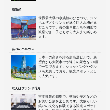
海遊館
世界最大級の水族館のひとつで、ジン
ベエザメやマンタが泳ぐ巨大水槽が見
どころです。海の生き物たちを間近で
観察でき、子どもから大人まで楽しめ
ます。
あべのハルカス
日本一の高さを誇る超高層ビルで、展
望台から大阪市街や遠くの景色を360度
で一望できます。ショッピングやグル
メも充実しており、観光スポットとし
て人気です。
なんばグランド花月
吉本興業の劇場で、落語や漫才などの
お笑い公演を楽しめます。大阪らしい
笑いの文化を体験できる観光スポット