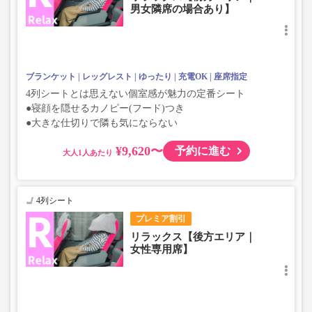
男女隣席の場合あり】
ブランケット
レッグレスト
ゆったり
充電OK
座席指定
4列シートとは思えない個室感が魅力の定番シート
●寝顔を隠せるカノピー(フード)つき
●大きな仕切りで隣も気にならない
¥9,620〜
予約に進む
大人
4列シート
プレミア割引
リラックス【後方エリア｜
女性専用席】