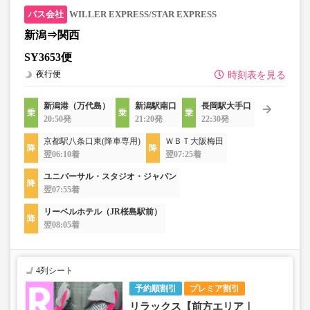
WILLER EXPRESS/STAR EXPRESS
新潟⇒関西
SY3653便
夜行便
時刻表を見る
新潟港（万代島）
新潟駅南口
長岡駅大手口
20:50発
21:20発
22:30発
京都駅八条口東(降車専用)
ＷＢＴ大阪梅田
翌06:10着
翌07:25着
ユニバーサル・スタジオ・ジャパン
翌07:55着
リーベルホテル（JR桜島駅前）
翌08:05着
4列シート
予約順割引
プレミア割引
リラックス【前方エリア｜