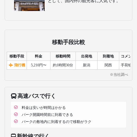
として、国内外の観光客に人気です。
移動手段比較
移動手段
料金
移動時間
出発地
到着地
コメント
飛行機
5,210円〜
約1時間30分
新潟
関西
手荷物検
※当社調べ
高速バスで行く
料金は安いが時間はかかる
パーク開園時間前に到着できる
パークの敷地内に到着するので移動がラク
新幹線で行く