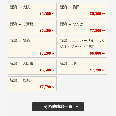
新潟
→
大阪
新潟
→
梅田
¥
6,500
～
¥
6,500
～
新潟
→
心斎橋
新潟
→
なんば
¥
7,200
～
¥
7,200
～
新潟
→
鶴橋
新潟
→
ユニバーサル・スタ
ジオ・ジャパン (USJ)
¥
7,200
～
¥
6,800
～
新潟
→
大阪市
新潟
→
堺
¥
6,500
～
¥
7,790
～
新潟
→
松原
¥
7,790
～
その他路線一覧