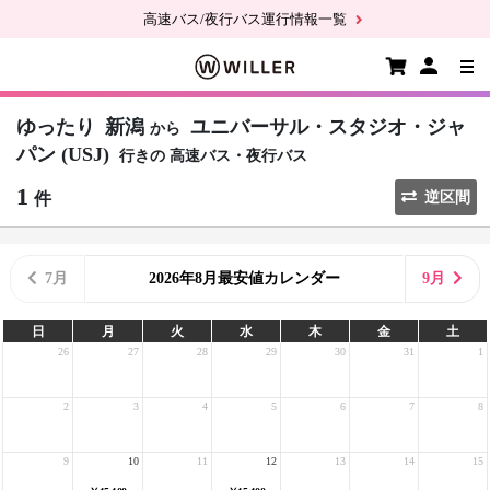
高速バス/夜行バス運行情報一覧
ゆったり
新潟
ユニバーサル・スタジオ・ジャ
から
パン (USJ)
行きの
高速バス・夜行バス
1
件
逆区間
7月
2026年8月最安値カレンダー
9月
日
月
火
水
木
金
土
26
27
28
29
30
31
1
2
3
4
5
6
7
8
9
10
11
12
13
14
15