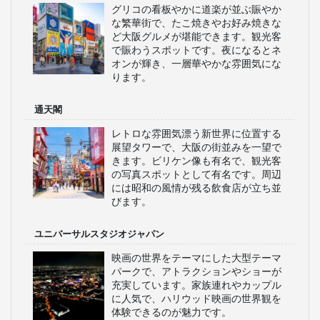
グリコの看板やかに道楽が並ぶ賑やか
な繁華街で、たこ焼きやお好み焼きな
ど大阪グルメが堪能できます。観光客
で賑わうスポットです。夜になるとネ
オンが輝き、一層華やかな雰囲気にな
ります。
通天閣
レトロな雰囲気漂う新世界に位置する
展望タワーで、大阪の街並みを一望で
きます。ビリケン像も有名で、観光客
の写真スポットとして有名です。周辺
には昭和の風情が残る飲食店が立ち並
びます。
ユニバーサルスタジオジャパン
映画の世界をテーマにした大型テーマ
パークで、アトラクションやショーが
充実しています。家族連れやカップル
に人気で、ハリウッド映画の世界観を
体験できるのが魅力です。