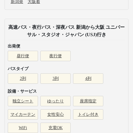
新潟発
大阪着
高速バス・夜行バス・深夜バス 新潟から大阪 ユニバー
サル・スタジオ・ジャパン (USJ)行き
出発便
昼行便
夜行便
バスタイプ
2列
3列
4列
設備・サービス
独立シート
ゆったり
座席指定
マイカーテン
女性安心
トイレ付き
WiFi
充電OK