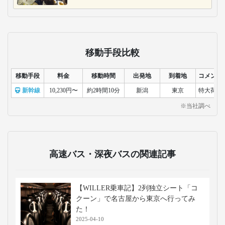
移動手段比較
移動手段
料金
移動時間
出発地
到着地
コメント
新幹線
10,230円〜
約2時間10分
新潟
東京
特大荷物
※当社調べ
高速バス・深夜バスの関連記事
【WILLER乗車記】2列独立シート「コ
クーン」で名古屋から東京へ行ってみ
た！
2025-04-10