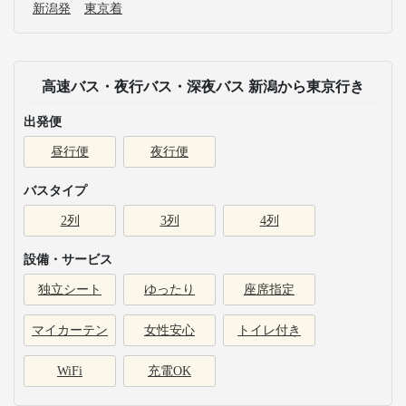
新潟発
東京着
高速バス・夜行バス・深夜バス 新潟から東京行き
出発便
昼行便
夜行便
バスタイプ
2列
3列
4列
設備・サービス
独立シート
ゆったり
座席指定
マイカーテン
女性安心
トイレ付き
WiFi
充電OK