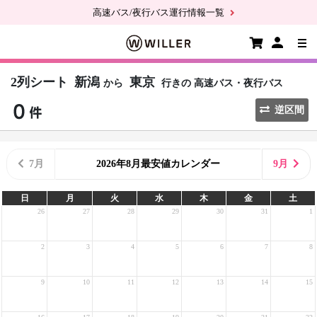
高速バス/夜行バス運行情報一覧
2列シート
新潟
東京
から
行きの
高速バス・夜行バス
逆区間
7月
2026年8月最安値カレンダー
9月
日
月
火
水
木
金
土
26
27
28
29
30
31
1
2
3
4
5
6
7
8
9
10
11
12
13
14
15