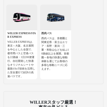
WILLER EXPRESS/STA
西武バス
R EXPRESS
西武バスは、首都圏と
WILLER EXPRESSは、
関東近県・富士山エリ
東京～大阪、名古屋間
ア・長野・新潟・三
を中心とした全国で、
重・和歌山などを結ぶ1
都市間バスと空港バス
0路線以上を展開。首都
を22路線・1日200便運
圏～各地の快適な移動
行。自社開発した快適
体験を通じてお客様の
なオリジナルシートや
多様な移動ニーズに応
最新のIoT技術を活用し
えます。
た安全運行で好評の高
速バスです。
WILLERスタッフ厳選！