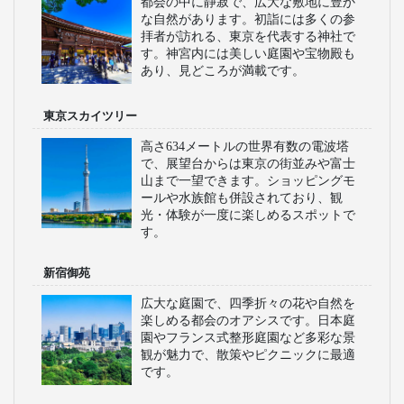
都会の中に静寂で、広大な敷地に豊か
な自然があります。初詣には多くの参
拝者が訪れる、東京を代表する神社で
す。神宮内には美しい庭園や宝物殿も
あり、見どころが満載です。
東京スカイツリー
高さ634メートルの世界有数の電波塔
で、展望台からは東京の街並みや富士
山まで一望できます。ショッピングモ
ールや水族館も併設されており、観
光・体験が一度に楽しめるスポットで
す。
新宿御苑
広大な庭園で、四季折々の花や自然を
楽しめる都会のオアシスです。日本庭
園やフランス式整形庭園など多彩な景
観が魅力で、散策やピクニックに最適
です。