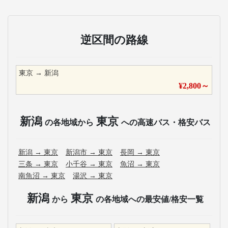
逆区間の路線
東京
→
新潟
¥
2,800
～
新潟
東京
の各地域から
への高速バス・格安バス
新潟
→
東京
新潟市
→
東京
長岡
→
東京
三条
→
東京
小千谷
→
東京
魚沼
→
東京
南魚沼
→
東京
湯沢
→
東京
新潟
東京
から
の各地域への最安値/格安一覧