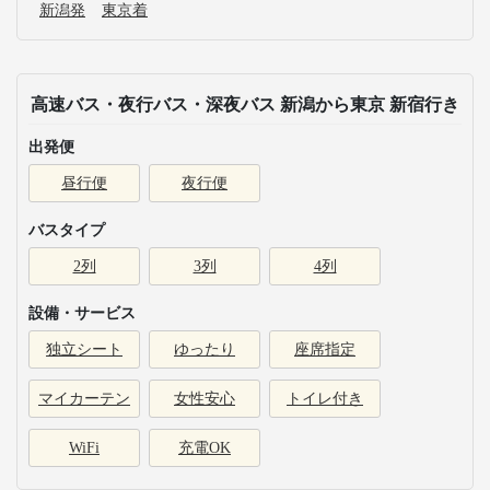
新潟発
東京着
高速バス・夜行バス・深夜バス 新潟から東京 新宿行き
出発便
昼行便
夜行便
バスタイプ
2列
3列
4列
設備・サービス
独立シート
ゆったり
座席指定
マイカーテン
女性安心
トイレ付き
WiFi
充電OK