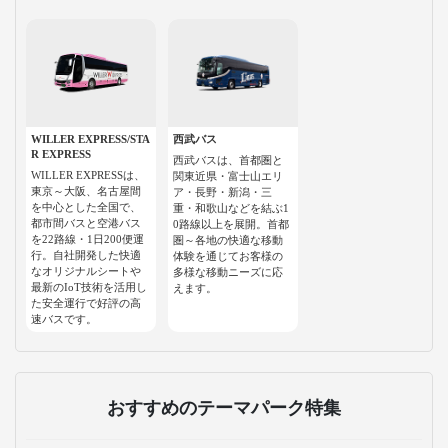
WILLER EXPRESS/STA
西武バス
R EXPRESS
西武バスは、首都圏と
WILLER EXPRESSは、
関東近県・富士山エリ
東京～大阪、名古屋間
ア・長野・新潟・三
を中心とした全国で、
重・和歌山などを結ぶ1
都市間バスと空港バス
0路線以上を展開。首都
を22路線・1日200便運
圏～各地の快適な移動
行。自社開発した快適
体験を通じてお客様の
なオリジナルシートや
多様な移動ニーズに応
最新のIoT技術を活用し
えます。
た安全運行で好評の高
速バスです。
おすすめのテーマパーク特集