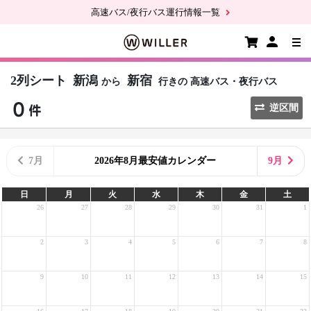
高速バス/夜行バス運行情報一覧
2列シート
新潟
新宿
から
行きの
高速バス・夜行バス
逆区間
7月
2026年8月最安値カレンダー
9月
日
月
火
水
木
金
土
26
27
28
29
30
31
1
2
3
4
5
6
7
8
9
10
11
12
13
14
15