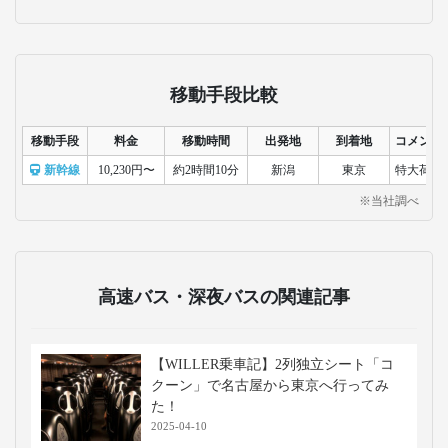
移動手段比較
移動手段
料金
移動時間
出発地
到着地
コメント
新幹線
10,230円〜
約2時間10分
新潟
東京
特大荷物
※当社調べ
高速バス・深夜バスの関連記事
【WILLER乗車記】2列独立シート「コ
クーン」で名古屋から東京へ行ってみ
た！
2025-04-10