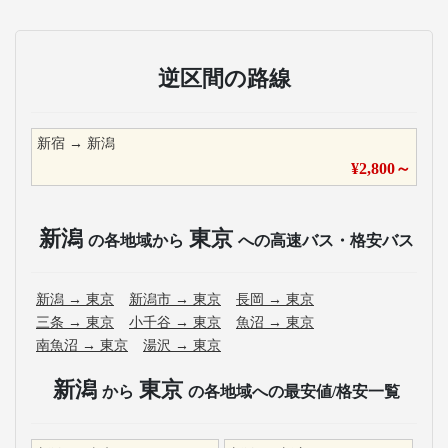
逆区間の路線
新宿
→
新潟
¥
2,800
～
新潟
東京
の各地域から
への高速バス・格安バス
新潟
→
東京
新潟市
→
東京
長岡
→
東京
三条
→
東京
小千谷
→
東京
魚沼
→
東京
南魚沼
→
東京
湯沢
→
東京
新潟
東京
から
の各地域への最安値/格安一覧