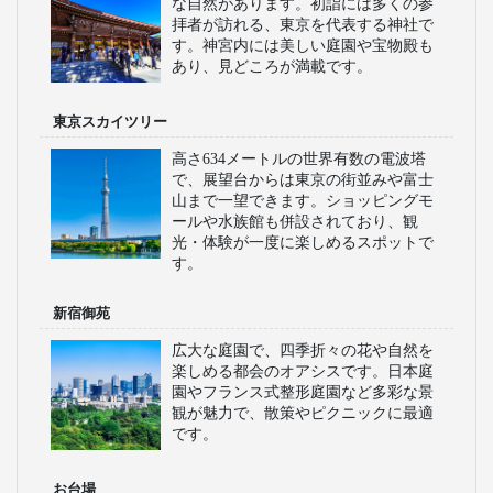
な自然があります。初詣には多くの参
拝者が訪れる、東京を代表する神社で
す。神宮内には美しい庭園や宝物殿も
あり、見どころが満載です。
東京スカイツリー
高さ634メートルの世界有数の電波塔
で、展望台からは東京の街並みや富士
山まで一望できます。ショッピングモ
ールや水族館も併設されており、観
光・体験が一度に楽しめるスポットで
す。
新宿御苑
広大な庭園で、四季折々の花や自然を
楽しめる都会のオアシスです。日本庭
園やフランス式整形庭園など多彩な景
観が魅力で、散策やピクニックに最適
です。
お台場