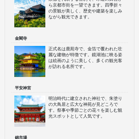
ら京都市街を一望できます。四季折々
の景観が美しく、歴史や建築を楽しみ
ながら観光できます。
金閣寺
正式名は鹿苑寺で、金箔で覆われた壮
麗な建物が特徴です。鏡湖池に映る姿
は絵画のように美しく、多くの観光客
が訪れる名所です。
平安神宮
明治時代に建立された神社で、朱塗り
の大鳥居と広大な神苑が見どころで
す。祭事や季節ごとの花々を楽しむ観
光スポットとして人気です。
錦市場