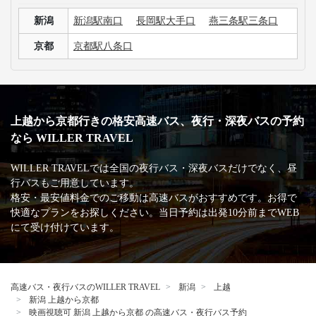
新潟
新潟駅南口
長岡駅大手口
燕三条駅三条口
京都
京都駅八条口
上越から京都行きの格安高速バス、夜行・深夜バスの予約
なら WILLER TRAVEL
WILLER TRAVELでは全国の夜行バス・深夜バスだけでなく、昼
行バスもご用意しています。
格安・最安値料金でのご移動は高速バスがおすすめです。お得で
快適なプランをお探しください。当日予約は出発10分前までWEB
にて受け付けています。
高速バス・夜行バスのWILLER TRAVEL
新潟
上越
新潟 上越から京都
映画視聴可 新潟 上越から京都 の高速バス・夜行バス予約