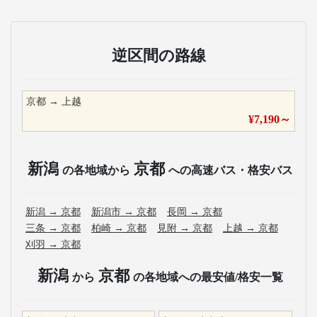
逆区間の路線
京都
→
上越
¥
7,190
～
新潟
京都
の各地域から
への高速バス・格安バス
新潟
→
京都
新潟市
→
京都
長岡
→
京都
三条
→
京都
柏崎
→
京都
見附
→
京都
上越
→
京都
刈羽
→
京都
新潟
京都
から
の各地域への最安値/格安一覧