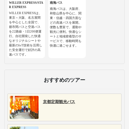
WILLER EXPRESS/STA
南海バス
R EXPRESS
南海バスは、大阪府、
WILLER EXPRESSは、
和歌山県を中心に、関
東京～大阪、名古屋間
東・信越・四国方面な
を中心とした全国で、
どの高速バスを展開。
都市間バスと空港バス
便数も豊富で、通勤や
を22路線・1日200便運
観光に便利。快適なシ
行。自社開発した快適
ートと地域密着型のサ
なオリジナルシートや
ービスで、移動時間も
最新のIoT技術を活用し
快適に過ごせます。
た安全運行で好評の高
速バスです。
おすすめのツアー
京都定期観光バス