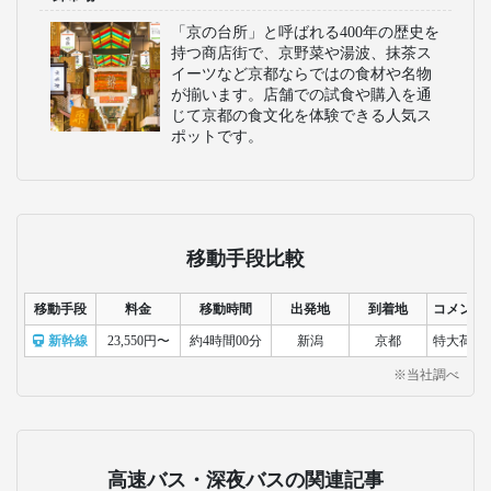
「京の台所」と呼ばれる400年の歴史を
持つ商店街で、京野菜や湯波、抹茶ス
イーツなど京都ならではの食材や名物
が揃います。店舗での試食や購入を通
じて京都の食文化を体験できる人気ス
ポットです。
移動手段比較
移動手段
料金
移動時間
出発地
到着地
コメント
新幹線
23,550円〜
約4時間00分
新潟
京都
特大荷物
※当社調べ
高速バス・深夜バスの関連記事