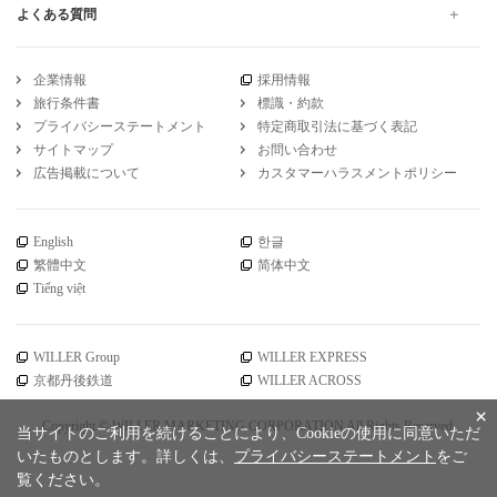
よくある質問
企業情報
採用情報
旅行条件書
標識・約款
プライバシーステートメント
特定商取引法に基づく表記
サイトマップ
お問い合わせ
広告掲載について
カスタマーハラスメントポリシー
English
한글
繁體中文
简体中文
Tiếng việt
WILLER Group
WILLER EXPRESS
京都丹後鉄道
WILLER ACROSS
×
Copyright © WILLER MARKETING CORPORATION All Rights Reserved.
当サイトのご利用を続けることにより、Cookieの使用に同意いただ
いたものとします。詳しくは、
プライバシーステートメント
をご
覧ください。