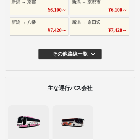
新潟
→
京都
新潟
→
京都市
¥
6,100
～
¥
6,100
～
新潟
→
八幡
新潟
→
京田辺
¥
7,420
～
¥
7,420
～
その他路線一覧
主な運行バス会社