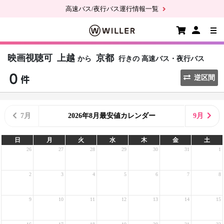
高速バス/夜行バス運行情報一覧
映画視聴可
上越
京都
から
行きの
高速バス・夜行バス
逆区間
7月
2026年8月最安値カレンダー
9月
日
月
火
水
木
金
土
26
27
28
29
30
31
1
2
3
4
5
6
7
8
9
10
11
12
13
14
15