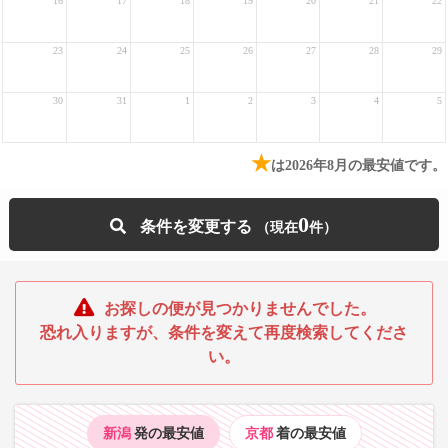
16
17
18
19
20
21
22
23
24
25
26
27
28
29
30
31
1
2
3
4
5
★
は2026年8月の最安値です。
0
条件を変更する
お探しの便が見つかりませんでした。
恐れ入りますが、条件を変えて再度検索してくださ
い。
新潟
発の最安値
京都
着の最安値