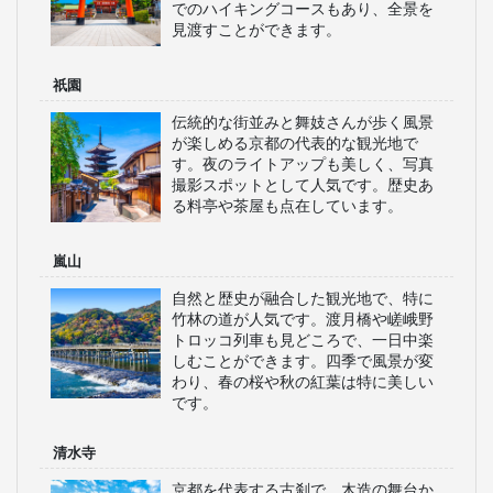
でのハイキングコースもあり、全景を
見渡すことができます。
祇園
伝統的な街並みと舞妓さんが歩く風景
が楽しめる京都の代表的な観光地で
す。夜のライトアップも美しく、写真
撮影スポットとして人気です。歴史あ
る料亭や茶屋も点在しています。
嵐山
自然と歴史が融合した観光地で、特に
竹林の道が人気です。渡月橋や嵯峨野
トロッコ列車も見どころで、一日中楽
しむことができます。四季で風景が変
わり、春の桜や秋の紅葉は特に美しい
です。
清水寺
京都を代表する古刹で、木造の舞台か