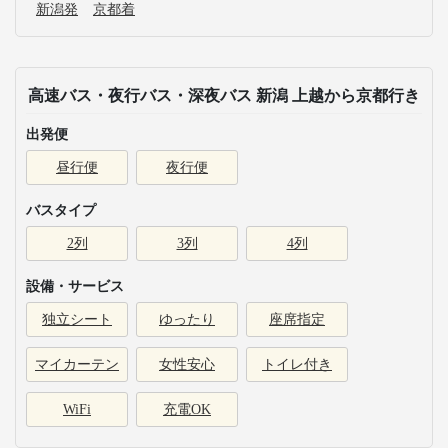
新潟発
京都着
高速バス・夜行バス・深夜バス 新潟 上越から京都行き
出発便
昼行便
夜行便
バスタイプ
2列
3列
4列
設備・サービス
独立シート
ゆったり
座席指定
マイカーテン
女性安心
トイレ付き
WiFi
充電OK