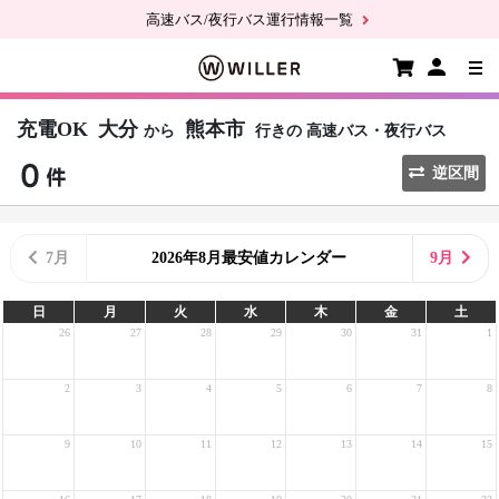
高速バス/夜行バス運行情報一覧
充電OK
大分
熊本市
から
行きの
高速バス・夜行バス
逆区間
7月
2026年8月最安値カレンダー
9月
日
月
火
水
木
金
土
26
27
28
29
30
31
1
2
3
4
5
6
7
8
9
10
11
12
13
14
15