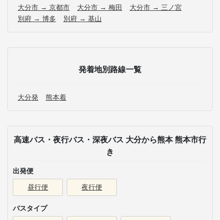
大分市 → 京都市
大分市 → 梅田
大分市 → 三ノ宮
別府 → 博多
別府 → 基山
発着地別路線一覧
大分発
熊本着
高速バス・夜行バス・深夜バス 大分から熊本 熊本市行
き
出発便
昼行便
夜行便
バスタイプ