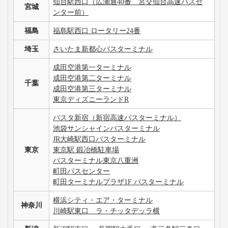
仙台駅西口（広瀬通40番 宮交仙台高速バスセ
宮城
ンター前）
福島
福島駅西口 ロータリー24番
埼玉
さいたま新都心バスターミナル
成田空港第一ターミナル
成田空港第二ターミナル
千葉
成田空港第三ターミナル
東京ディズニーランドR
バスタ新宿（新宿高速バスターミナル）
池袋サンシャインバスターミナル
JR大崎駅西口バスターミナル
東京
東京駅 鍛冶橋駐車場
バスターミナル東京八重洲
町田バスセンター
町田ターミナルプラザ1F バスターミナル
横浜シティ・エア・ターミナル
神奈川
川崎駅東口 ラ・チッタデッラ横