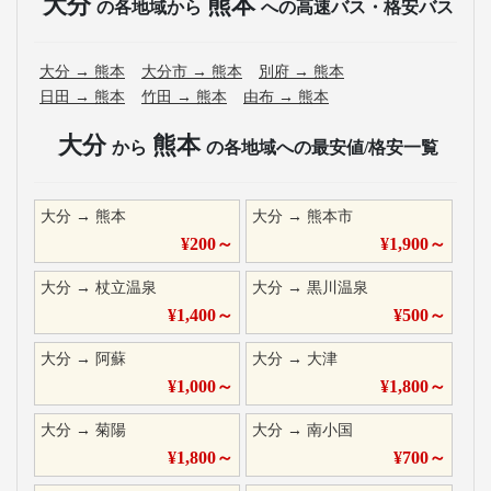
大分
熊本
の各地域から
への高速バス・格安バス
大分
→
熊本
大分市
→
熊本
別府
→
熊本
日田
→
熊本
竹田
→
熊本
由布
→
熊本
大分
熊本
から
の各地域への最安値/格安一覧
大分
→
熊本
大分
→
熊本市
¥
200
～
¥
1,900
～
大分
→
杖立温泉
大分
→
黒川温泉
¥
1,400
～
¥
500
～
大分
→
阿蘇
大分
→
大津
¥
1,000
～
¥
1,800
～
大分
→
菊陽
大分
→
南小国
¥
1,800
～
¥
700
～