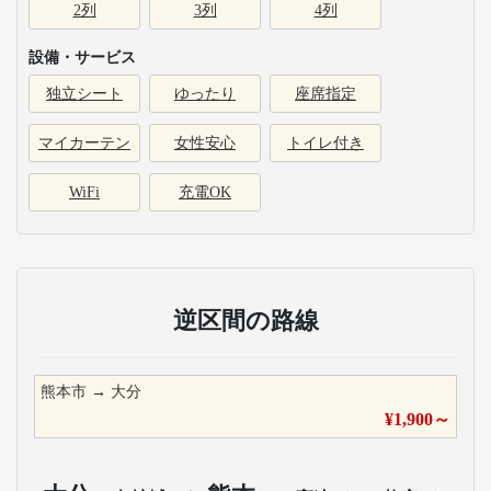
2列
3列
4列
設備・サービス
独立シート
ゆったり
座席指定
マイカーテン
女性安心
トイレ付き
WiFi
充電OK
逆区間の路線
熊本市
→
大分
¥
1,900
～