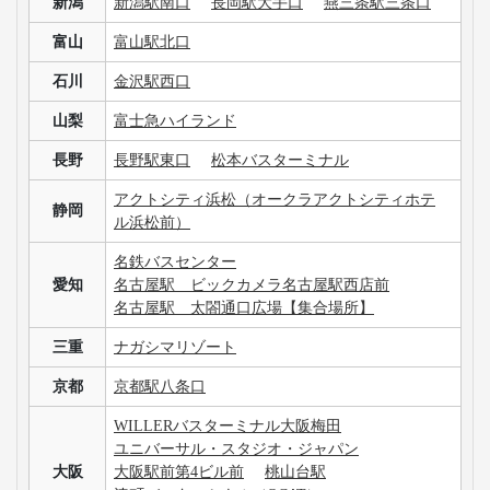
新潟
新潟駅南口
長岡駅大手口
燕三条駅三条口
富山
富山駅北口
石川
金沢駅西口
山梨
富士急ハイランド
長野
長野駅東口
松本バスターミナル
アクトシティ浜松（オークラアクトシティホテ
静岡
ル浜松前）
名鉄バスセンター
愛知
名古屋駅 ビックカメラ名古屋駅西店前
名古屋駅 太閤通口広場【集合場所】
三重
ナガシマリゾート
京都
京都駅八条口
WILLERバスターミナル大阪梅田
ユニバーサル・スタジオ・ジャパン
大阪
大阪駅前第4ビル前
桃山台駅