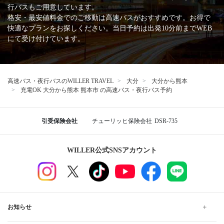
行バスもご用意しています。
格安・最安値料金でのご移動は高速バスがおすすめです。お得で
快適なプランをお探しください。当日予約は出発10分前までWEB
にて受け付けています。
高速バス・夜行バスのWILLER TRAVEL
大分
大分から熊本
充電OK 大分から熊本 熊本市 の高速バス・夜行バス予約
引受保険会社
チューリッヒ保険会社
DSR-735
WILLER公式SNSアカウント
お知らせ