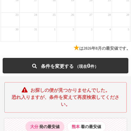
16
17
18
19
20
21
22
23
24
25
26
27
28
29
30
31
1
2
3
4
5
★
は2026年8月の最安値です。
0
条件を変更する
お探しの便が見つかりませんでした。
恐れ入りますが、条件を変えて再度検索してくださ
い。
大分
発の最安値
熊本
着の最安値