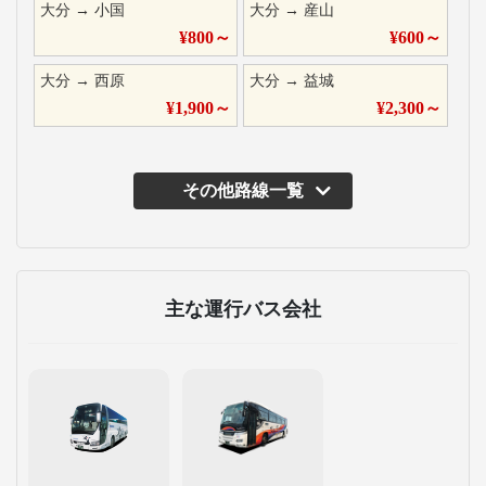
大分
→
小国
大分
→
産山
¥
800
～
¥
600
～
大分
→
西原
大分
→
益城
¥
1,900
～
¥
2,300
～
その他路線一覧
主な運行バス会社