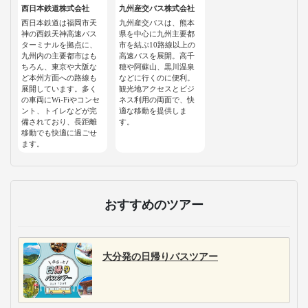
西日本鉄道株式会社
九州産交バス株式会社
西日本鉄道は福岡市天
九州産交バスは、熊本
神の西鉄天神高速バス
県を中心に九州主要都
ターミナルを拠点に、
市を結ぶ10路線以上の
九州内の主要都市はも
高速バスを展開。高千
ちろん、東京や大阪な
穂や阿蘇山、黒川温泉
ど本州方面への路線も
などに行くのに便利。
展開しています。多く
観光地アクセスとビジ
の車両にWi-Fiやコンセ
ネス利用の両面で、快
ント、トイレなどが完
適な移動を提供しま
備されており、長距離
す。
移動でも快適に過ごせ
ます。
おすすめのツアー
大分発の日帰りバスツアー