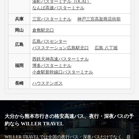
湊町バスターミナル（OCAT）
なんば高速バスターミナル
兵庫
三宮バスターミナル
神戸三宮高架商店街前
岡山
倉敷駅北口
広島バスセンター
広島
バスステーション広島駅北口
広島 八丁堀
西鉄天神高速バスターミナル
福岡
博多バスターミナル
小倉駅新幹線口バスターミナル
長崎
ハウステンボス
大分から熊本市行きの格安高速バス、夜行・深夜バスの予
約なら WILLER TRAVEL
WILLER TRAVELでは全国の夜行バス・深夜バスだけでなく、昼