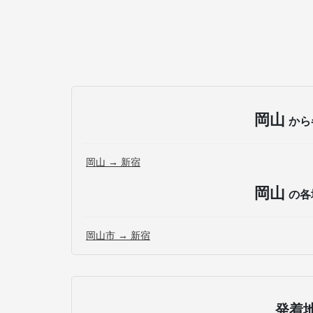
岡山
から
岡山 → 新宿
岡山
の各
岡山市 → 新宿
発着