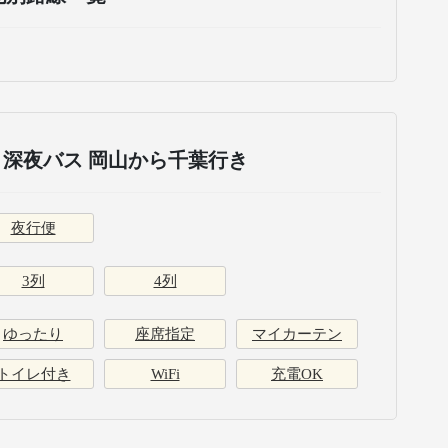
深夜バス 岡山から千葉行き
夜行便
3列
4列
ゆったり
座席指定
マイカーテン
トイレ付き
WiFi
充電OK