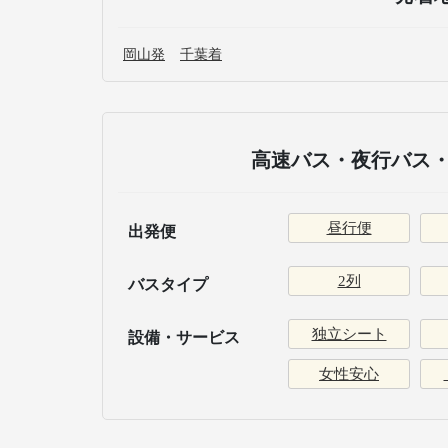
岡山発
千葉着
高速バス・夜行バス・
昼行便
出発便
2列
バスタイプ
独立シート
設備・サービス
女性安心