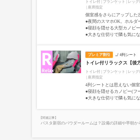
トイレ付
ブランケット
レッグ
座席指定
個室感をさらにアップした
●夜間のスマホOK。ホルダ
●寝顔を隠せる大型カノピー
●大きな仕切りで隣も気に
プレミア割引
4列シート
トイレ付リラックス【後
トイレ付
ブランケット
レッグ
座席指定
4列シートとは思えない個
●寝顔を隠せるカノピー(フ
●大きな仕切りで隣も気に
バスタ新宿のパウダールームは？設備の詳細や早朝か