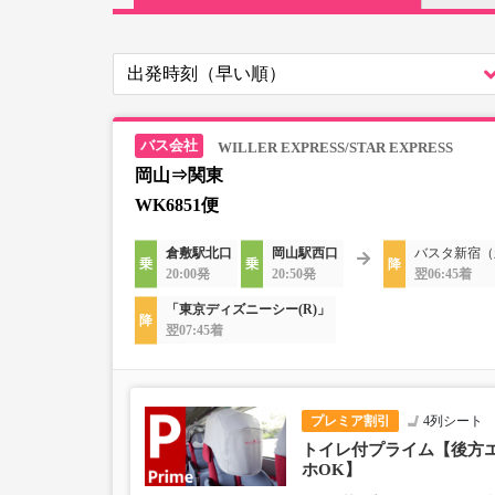
WILLER EXPRESS/STAR EXPRESS
岡山⇒関東
WK6851便
倉敷駅北口
岡山駅西口
バスタ新宿（
20:00発
20:50発
翌06:45着
「東京ディズニーシー(R)」
翌07:45着
プレミア割引
4列シート
トイレ付プライム【後方
ホOK】