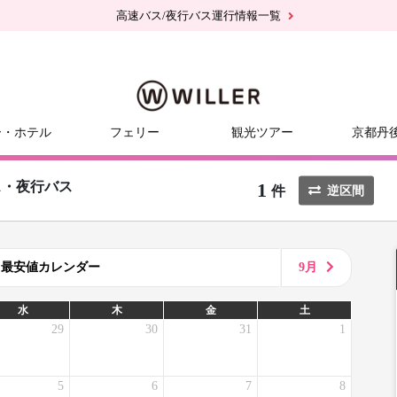
高速バス/夜行バス運行情報一覧
ー・ホテル
フェリー
観光ツアー
京都丹
1
ス・夜行バス
件
逆区間
8月最安値カレンダー
9月
水
木
金
土
29
30
31
1
5
6
7
8