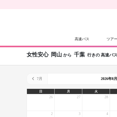
高速バス
ツア
女性安心
岡山
千葉
から
行きの
高速バ
7月
2026年
日
月
火
26
27
28
2
3
4