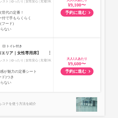
大人
レスト
ゆったり
女性安心
充電OK
¥9,100〜
予約に進む
次世代の定番！
ー付で手もらくらく
(フード)
ならない
トイレ付き
方エリア｜女性専用席】
大人
レスト
ゆったり
女性安心
充電OK
¥9,600〜
予約に進む
室感が魅力の定番シート
ード)つき
ならない
らコテを使う方法を紹介