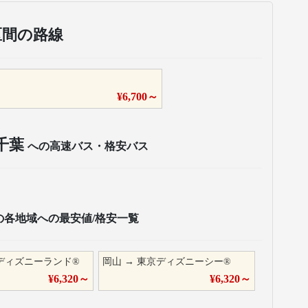
区間の路線
¥
6,700
～
千葉
への高速バス・格安バス
の各地域への最安値/格安一覧
ディズニーランド®
岡山
→
東京ディズニーシー®
¥
6,320
～
¥
6,320
～