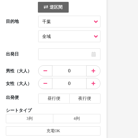
逆区間
目的地
出発日
男性（大人）
女性（大人）
出発便
昼行便
夜行便
シートタイプ
3列
4列
充電OK