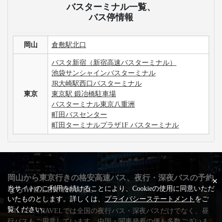
バスターミナル一覧、
バス停情報
岡山
倉敷駅北口
バスタ新宿（新宿高速バスターミナル）
池袋サンシャインバスターミナル
JR大崎駅西口バスターミナル
東京
東京駅 鍛冶橋駐車場
バスターミナル東京八重洲
町田バスセンター
町田ターミナルプラザ1F バスターミナル
岡山から東京行きの格安高速バス、夜行・深夜バスの予約
×
当サイトのご利用を続けることにより、Cookieの使用に同意いただ
なら WILLER TRAVEL
いたものとします。詳しくは、
プライバシーステートメント
をご
覧ください。
WILLER TRAVELでは全国の夜行バス・深夜バスだけでなく、昼
行バスもご用意しています。中国・関東発着の便も多数ございま