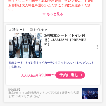
学生・シニア・幼児・乳幼児料金はございません。対象の
お客様は大人料金を選択いただきご予約にお進みくださ
い。
もっと見る
【荷物について】
■トランクにてお預かりできる荷物
・3辺合計160cm以内、かつ10kg以下のものをおひとり様1
3列シート
トイレ付き
点
3列独立シート（トイレ付
■お預かりできない荷物（貴重品以外は車内持ち込みも不
き）/JAMJAM（PREMIU
可）
M）
楽器・自転車（折りたたみ含む）・ボード等の大きな荷
物、壊れ物、危険物、貴重品、ペット、
上記「トランクにてお預かりできる荷物」の条件を満たさ
ないもの
独立シート
トイレ付
マイカーテン
フットレスト
レッグレスト
充電OK
¥9,000〜
予約に進む
大人
東京のおすすめ観光地ランキングTOP25！定番から穴場
まで5つのエリア別に紹介