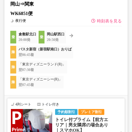
岡山⇒関東
WK6851便
夜行便
時刻表を見る
倉敷駅北口
岡山駅西口
20:00発
20:50発
バスタ新宿（新宿駅南口）おりば
翌06:45着
「東京ディズニーランド(R)」
翌07:30着
「東京ディズニーシー(R)」
翌07:45着
4列シート
トイレ付き
予約順割引
プレミア割引
トイレ付プライム【前方エ
リア｜男女隣席の場合あり
｜スマホOK】