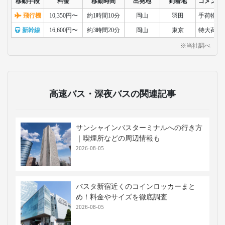
移動手段
料金
移動時間
出発地
到着地
コメント
飛行機
10,350円〜
約1時間10分
岡山
羽田
手荷物検
新幹線
16,600円〜
約3時間20分
岡山
東京
特大荷物
※当社調べ
高速バス・深夜バスの関連記事
サンシャインバスターミナルへの行き方
｜喫煙所などの周辺情報も
2026-08-05
バスタ新宿近くのコインロッカーまと
め！料金やサイズを徹底調査
2026-08-05