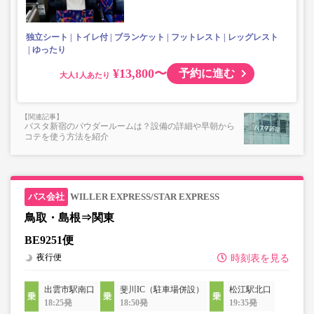
独立シート
トイレ付
ブランケット
フットレスト
レッグレスト
ゆったり
¥13,800〜
予約に進む
大人
バスタ新宿のパウダールームは？設備の詳細や早朝から
コテを使う方法を紹介
WILLER EXPRESS/STAR EXPRESS
鳥取・島根⇒関東
BE9251便
夜行便
時刻表を見る
出雲市駅南口
斐川IC（駐車場併設）
松江駅北口
18:25発
18:50発
19:35発