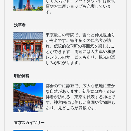
して人気です。フットタウンには飲食
店やお土産ショップも充実していま
す。
浅草寺
東京最古の寺院で、雷門と仲見世通り
が有名です。毎年多くの観光客が訪
れ、伝統的な”和”の雰囲気を楽しむこ
とができます。周辺には人力車や和服
レンタルのサービスもあり、観光の楽
しみが広がります。
明治神宮
都会の中に静寂で、広大な敷地に豊か
な自然があります。初詣には多くの参
拝者が訪れる、東京を代表する神社で
す。神宮内には美しい庭園や宝物殿も
あり、見どころが満載です。
東京スカイツリー