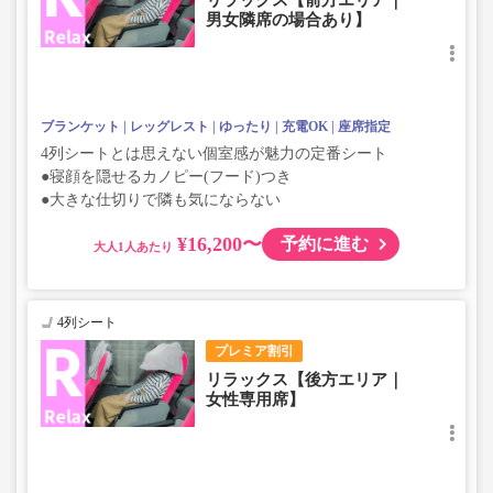
リラックス【前方エリア｜
男女隣席の場合あり】
ブランケット
レッグレスト
ゆったり
充電OK
座席指定
4列シートとは思えない個室感が魅力の定番シート
●寝顔を隠せるカノピー(フード)つき
●大きな仕切りで隣も気にならない
¥16,200〜
予約に進む
大人
4列シート
プレミア割引
リラックス【後方エリア｜
女性専用席】