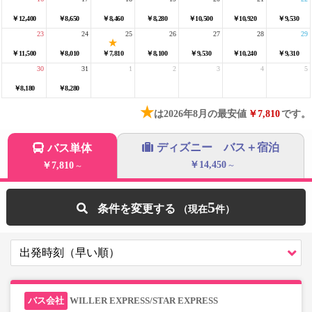
￥12,400
￥8,650
￥8,460
￥8,280
￥10,500
￥10,920
￥9,530
23
24
25
26
27
28
29
￥11,500
￥8,010
￥7,810
￥8,100
￥9,530
￥10,240
￥9,310
30
31
1
2
3
4
5
￥8,180
￥8,280
★
は2026年8月の最安値
￥7,810
です。
ディズニー バス＋宿泊
バス単体
￥14,450
￥7,810
～
～
5
条件を変更する
WILLER EXPRESS/STAR EXPRESS