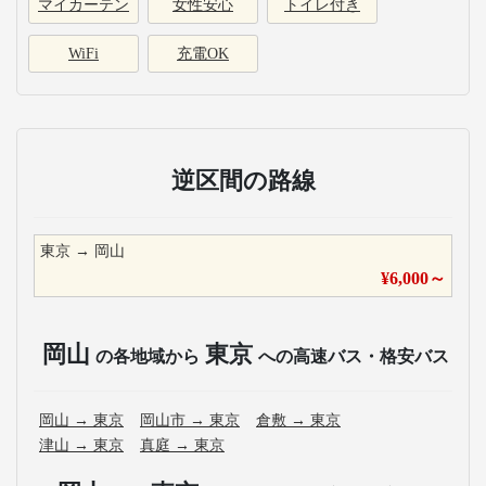
マイカーテン
女性安心
トイレ付き
WiFi
充電OK
逆区間の路線
東京
→
岡山
¥
6,000
～
岡山
東京
の各地域から
への高速バス・格安バス
岡山
→
東京
岡山市
→
東京
倉敷
→
東京
津山
→
東京
真庭
→
東京