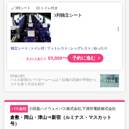
す。
・3列シートでゆったり快適なバス旅を。
3列シート
トイレ付き
・フリーWi-Fiが利用可能。※車両により異なります。
3列独立シート
・座席にUSB設備あり。※車両により異なります。
・座席にコンセント設備あり。※車両により異なります。
・車内は常時換気し、清掃・除菌を徹底。
独立シート
トイレ付
フットレスト
レッグレスト
ゆったり
¥9,800〜
予約に進む
大人
バスタ新宿のパウダールームは？設備の詳細や早朝から
コテを使う方法を紹介
小田急ハイウェイバス株式会社,下津井電鉄株式会社
倉敷・岡山・津山⇒新宿（ルミナス・マスカット
号）