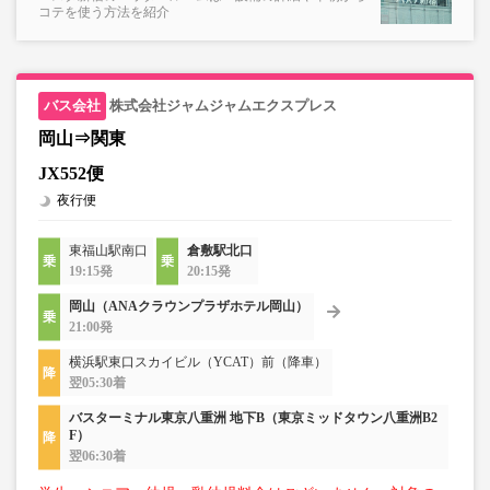
コテを使う方法を紹介
株式会社ジャムジャムエクスプレス
岡山⇒関東
JX552便
夜行便
東福山駅南口
倉敷駅北口
19:15発
20:15発
岡山（ANAクラウンプラザホテル岡山）
21:00発
横浜駅東口スカイビル（YCAT）前（降車）
翌05:30着
バスターミナル東京八重洲 地下B（東京ミッドタウン八重洲B2
F）
翌06:30着