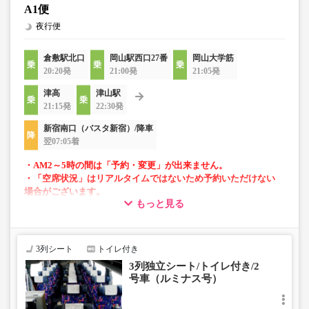
A1便
夜行便
倉敷駅北口
岡山駅西口27番
岡山大学筋
20:20発
21:00発
21:05発
津高
津山駅
21:15発
22:30発
新宿南口（バスタ新宿）/降車
翌07:05着
・AM2～5時の間は「予約・変更」が出来ません。
・「空席状況」はリアルタイムではないため予約いただけない
場合がございます。
もっと見る
・車内トイレ完備で長旅でも安心。※車両により異なりま
す。
・3列シートでゆったり快適なバス旅を。
3列シート
トイレ付き
・フリーWi-Fiが利用可能。※車両により異なります。
3列独立シート/トイレ付き/2
・座席にUSB設備あり。※車両により異なります。
号車（ルミナス号）
・座席にコンセント設備あり。※車両により異なります。
・車内は常時換気し、清掃・除菌を徹底。