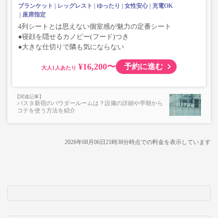
ブランケット
レッグレスト
ゆったり
女性安心
充電OK
座席指定
4列シートとは思えない個室感が魅力の定番シート
●寝顔を隠せるカノピー(フード)つき
●大きな仕切りで隣も気にならない
¥16,200〜
予約に進む
大人
バスタ新宿のパウダールームは？設備の詳細や早朝から
コテを使う方法を紹介
2026年08月06日21時38分
時点での料金を表示しています