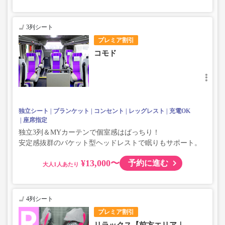
3列シート
プレミア割引
コモド
独立シート
ブランケット
コンセント
レッグレスト
充電OK
座席指定
独立3列＆MYカーテンで個室感はばっちり！
安定感抜群のバケット型ヘッドレストで眠りもサポート。
¥13,000〜
予約に進む
大人
4列シート
プレミア割引