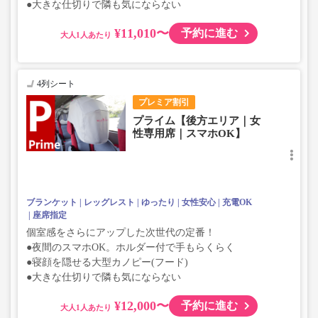
●大きな仕切りで隣も気にならない
¥11,010〜
予約に進む
大人
4列シート
プレミア割引
プライム【後方エリア｜女
性専用席｜スマホOK】
ブランケット
レッグレスト
ゆったり
女性安心
充電OK
座席指定
個室感をさらにアップした次世代の定番！
●夜間のスマホOK。ホルダー付で手もらくらく
●寝顔を隠せる大型カノピー(フード)
●大きな仕切りで隣も気にならない
¥12,000〜
予約に進む
大人