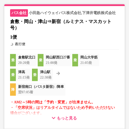
小田急ハイウェイバス株式会社,下津井電鉄株式会社
倉敷・岡山・津山⇒新宿（ルミナス・マスカット
号）
1便
夜行便
倉敷駅北口
岡山駅西口27番
岡山大学筋
20:20発
21:00発
21:05発
津高
津山駅
21:15発
22:30発
新宿南口（バスタ新宿）/降車
翌07:05着
・AM2～5時の間は「予約・変更」が出来ません。
・「空席状況」はリアルタイムではないため予約いただけない
場合がございます。
もっと見る
・車内トイレ完備で長旅でも安心。※車両により異なりま