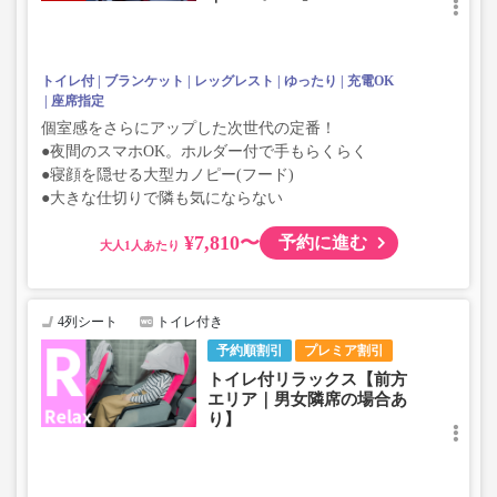
トイレ付
ブランケット
レッグレスト
ゆったり
充電OK
座席指定
個室感をさらにアップした次世代の定番！
●夜間のスマホOK。ホルダー付で手もらくらく
●寝顔を隠せる大型カノピー(フード)
●大きな仕切りで隣も気にならない
¥7,810〜
予約に進む
大人
4列シート
トイレ付き
予約順割引
プレミア割引
トイレ付リラックス【前方
エリア｜男女隣席の場合あ
り】