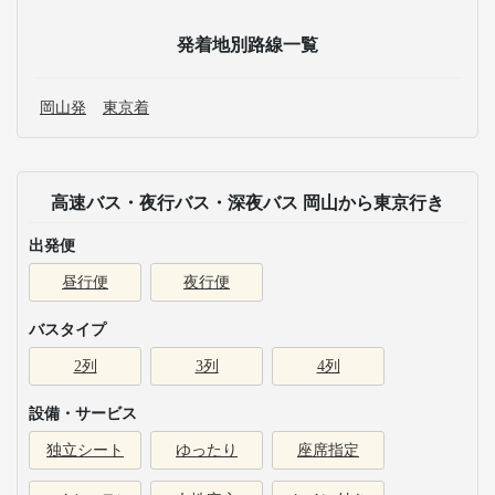
発着地別路線一覧
岡山発
東京着
高速バス・夜行バス・深夜バス 岡山から東京行き
出発便
昼行便
夜行便
バスタイプ
2列
3列
4列
設備・サービス
独立シート
ゆったり
座席指定