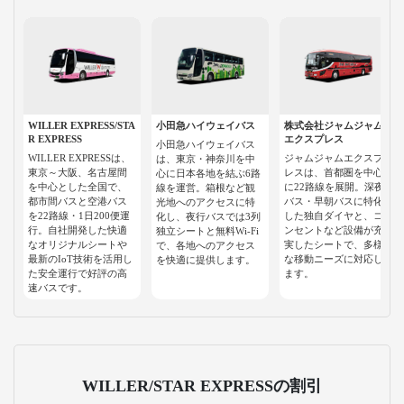
WILLER EXPRESS/STA
小田急ハイウェイバス
株式会社ジャムジャム
R EXPRESS
エクスプレス
小田急ハイウェイバス
WILLER EXPRESSは、
ジャムジャムエクスプ
は、東京・神奈川を中
東京～大阪、名古屋間
レスは、首都圏を中心
心に日本各地を結ぶ6路
を中心とした全国で、
に22路線を展開。深夜
線を運営。箱根など観
都市間バスと空港バス
バス・早朝バスに特化
光地へのアクセスに特
を22路線・1日200便運
した独自ダイヤと、コ
化し、夜行バスでは3列
行。自社開発した快適
ンセントなど設備が充
独立シートと無料Wi-Fi
なオリジナルシートや
実したシートで、多様
で、各地へのアクセス
最新のIoT技術を活用し
な移動ニーズに対応し
を快適に提供します。
た安全運行で好評の高
ます。
速バスです。
WILLER/STAR EXPRESSの割引