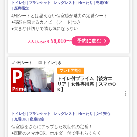
トイレ付
ブランケット
レッグレスト
ゆったり
充電OK
座席指定
4列シートとは思えない個室感が魅力の定番シート
●寝顔を隠せるカノピー(フード)つき
●大きな仕切りで隣も気にならない
¥8,010〜
予約に進む
大人
4列シート
トイレ付き
プレミア割引
トイレ付プライム【後方エ
リア｜女性専用席｜スマホO
K】
トイレ付
ブランケット
レッグレスト
ゆったり
女性安心
充電OK
座席指定
個室感をさらにアップした次世代の定番！
●夜間のスマホOK。ホルダー付で手もらくらく