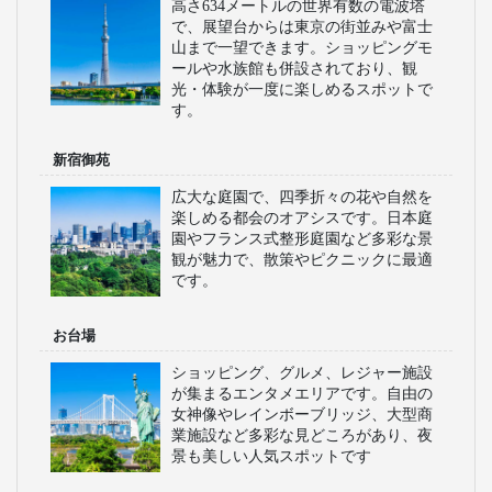
高さ634メートルの世界有数の電波塔
で、展望台からは東京の街並みや富士
山まで一望できます。ショッピングモ
ールや水族館も併設されており、観
光・体験が一度に楽しめるスポットで
す。
新宿御苑
広大な庭園で、四季折々の花や自然を
楽しめる都会のオアシスです。日本庭
園やフランス式整形庭園など多彩な景
観が魅力で、散策やピクニックに最適
です。
お台場
ショッピング、グルメ、レジャー施設
が集まるエンタメエリアです。自由の
女神像やレインボーブリッジ、大型商
業施設など多彩な見どころがあり、夜
景も美しい人気スポットです