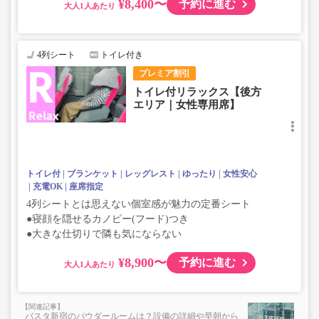
¥8,400〜
予約に進む
大人
4列シート
トイレ付き
プレミア割引
トイレ付リラックス【後方
エリア｜女性専用席】
トイレ付
ブランケット
レッグレスト
ゆったり
女性安心
充電OK
座席指定
4列シートとは思えない個室感が魅力の定番シート
●寝顔を隠せるカノピー(フード)つき
●大きな仕切りで隣も気にならない
¥8,900〜
予約に進む
大人
バスタ新宿のパウダールームは？設備の詳細や早朝から