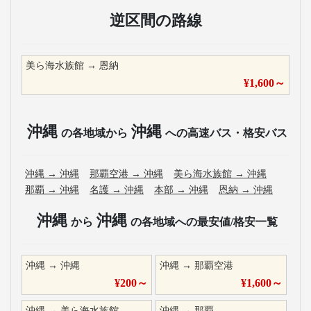
逆区間の路線
美ら海水族館
→
恩納
¥
1,600
～
沖縄
沖縄
の各地域から
への高速バス・格安バス
沖縄
→
沖縄
那覇空港
→
沖縄
美ら海水族館
→
沖縄
那覇
→
沖縄
名護
→
沖縄
本部
→
沖縄
恩納
→
沖縄
沖縄
沖縄
から
の各地域への最安値/格安一覧
沖縄
→
沖縄
沖縄
→
那覇空港
¥
200
～
¥
1,600
～
沖縄
→
美ら海水族館
沖縄
→
那覇