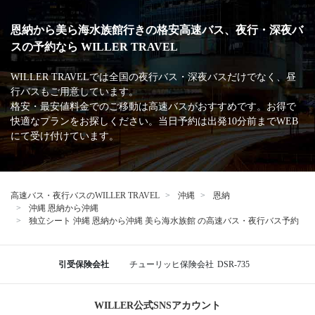
恩納から美ら海水族館行きの格安高速バス、夜行・深夜バ
スの予約なら WILLER TRAVEL
WILLER TRAVELでは全国の夜行バス・深夜バスだけでなく、昼
行バスもご用意しています。
格安・最安値料金でのご移動は高速バスがおすすめです。お得で
快適なプランをお探しください。当日予約は出発10分前までWEB
にて受け付けています。
高速バス・夜行バスのWILLER TRAVEL
沖縄
恩納
沖縄 恩納から沖縄
独立シート 沖縄 恩納から沖縄 美ら海水族館 の高速バス・夜行バス予約
引受保険会社
チューリッヒ保険会社
DSR-735
WILLER公式SNSアカウント