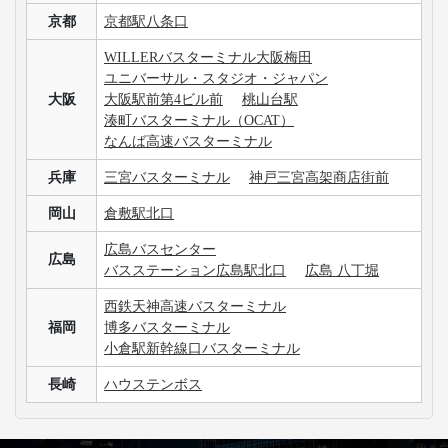
京都
京都駅八条口
WILLERバスターミナル大阪梅田
ユニバーサル・スタジオ・ジャパン
大阪
大阪駅前第4ビル前
桃山台駅
湊町バスターミナル（OCAT）
なんば高速バスターミナル
兵庫
三宮バスターミナル
神戸三宮高架商店街前
岡山
倉敷駅北口
広島バスセンター
広島
バスステーション広島駅北口
広島 八丁堀
西鉄天神高速バスターミナル
福岡
博多バスターミナル
小倉駅新幹線口バスターミナル
長崎
ハウステンボス