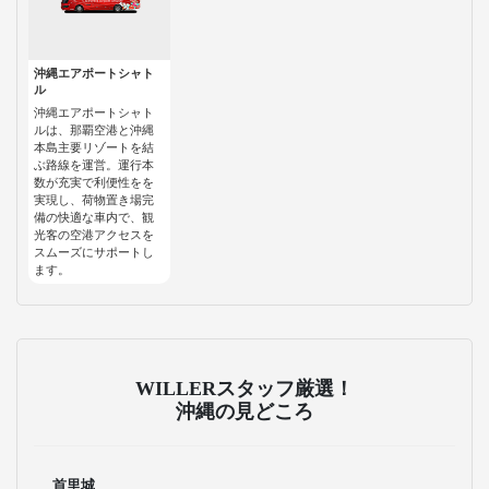
沖縄エアポートシャト
ル
沖縄エアポートシャト
ルは、那覇空港と沖縄
本島主要リゾートを結
ぶ路線を運営。運行本
数が充実で利便性をを
実現し、荷物置き場完
備の快適な車内で、観
光客の空港アクセスを
スムーズにサポートし
ます。
WILLERスタッフ厳選！
沖縄の見どころ
首里城