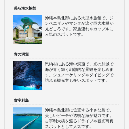
美ら海水族館
沖縄本島北部にある大型水族館で、ジ
ンベエザメやマンタが泳ぐ巨大水槽が
見どころです。家族連れやカップルに
人気のスポットです。
青の洞窟
恩納村にある海中洞窟で、光の加減で
海が青く輝く幻想的な景観を楽しめま
す。シュノーケリングやダイビングで
訪れる観光客も多いスポットです。
古宇利島
沖縄本島北部に位置する小さな島で、
美しいビーチや透明な海が魅力です。
古宇利大橋を渡るドライブや観光写真
スポットとして人気です。