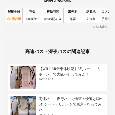
移動手段
料金
移動時間
出発地
到着地
コメント
飛行機
6,020円〜
約0時間40分
那覇
久米島
手荷物検
※当社調べ
高速バス・深夜バスの関連記事
【WILLER乗車体験記】3列シート「リ
ボーン」で大阪へ行ってみた！
2022-03-17
高速バス・夜行バスで出張！快適と噂の
3列シート・リボーンで東京へ行ってみ
た
2022-02-24