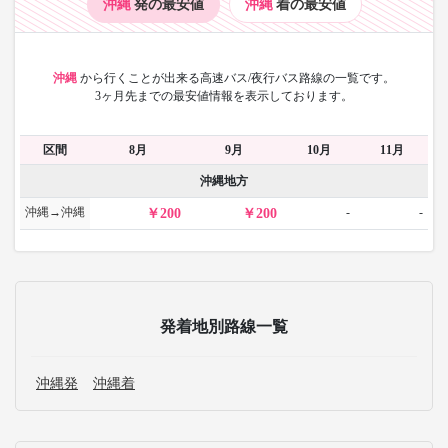
沖縄
発の最安値
沖縄
着の最安値
沖縄
から
行くことが出来る高速バス/夜行バス路線の一覧です。
3ヶ月先までの最安値情報を表示しております。
区間
8月
9月
10月
11月
沖縄地方
沖縄→沖縄
-
-
200
200
発着地別路線一覧
沖縄発
沖縄着