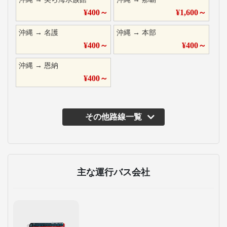
¥
400
～
¥
1,600
～
沖縄
→
名護
沖縄
→
本部
¥
400
～
¥
400
～
沖縄
→
恩納
¥
400
～
その他路線一覧
主な運行バス会社