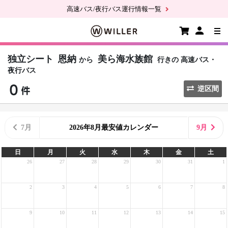
高速バス/夜行バス運行情報一覧
独立シート
恩納
美ら海水族館
から
行きの
高速バス・
夜行バス
逆区間
7月
2026年8月最安値カレンダー
9月
日
月
火
水
木
金
土
26
27
28
29
30
31
1
2
3
4
5
6
7
8
9
10
11
12
13
14
15