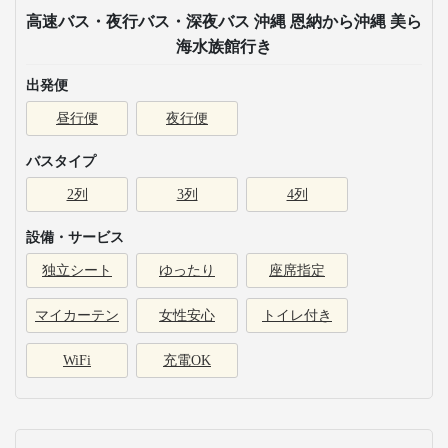
高速バス・夜行バス・深夜バス 沖縄 恩納から沖縄 美ら
海水族館行き
出発便
昼行便
夜行便
バスタイプ
2列
3列
4列
設備・サービス
独立シート
ゆったり
座席指定
マイカーテン
女性安心
トイレ付き
WiFi
充電OK