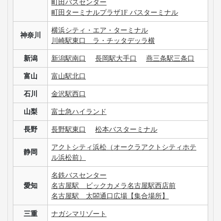
町田バスセンター
町田ターミナルプラザ1F バスターミナル
横浜シティ・エア・ターミナル
神奈川
川崎駅東口 ラ・チッタデッラ横
新潟
新潟駅南口
長岡駅大手口
燕三条駅三条口
富山
富山駅北口
石川
金沢駅西口
山梨
富士急ハイランド
長野
長野駅東口
松本バスターミナル
アクトシティ浜松（オークラアクトシティホテ
静岡
ル浜松前）
名鉄バスセンター
愛知
名古屋駅 ビックカメラ名古屋駅西店前
名古屋駅 太閤通口広場【集合場所】
三重
ナガシマリゾート