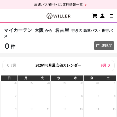
高速バス/夜行バス運行情報一覧
マイカーテン
大阪
名古屋
から
行きの
高速バス・夜行バ
ス
逆区間
7月
2026年8月最安値カレンダー
9月
日
月
火
水
木
金
土
26
27
28
29
30
31
1
2
3
4
5
6
7
8
9
10
11
12
13
14
15