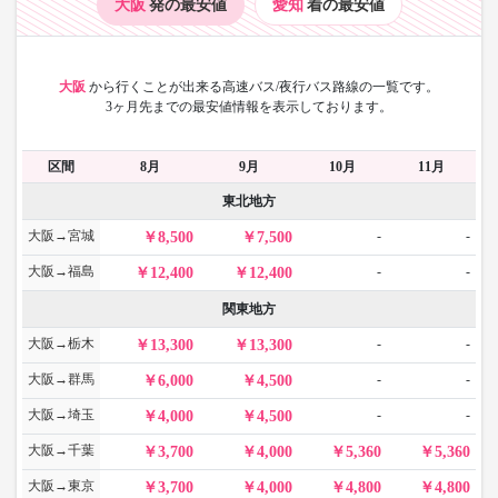
大阪
発の最安値
愛知
着の最安値
大阪
から
行くことが出来る高速バス/夜行バス路線の一覧です。
3ヶ月先までの最安値情報を表示しております。
区間
8月
9月
10月
11月
東北地方
大阪→宮城
-
-
8,500
7,500
大阪→福島
-
-
12,400
12,400
関東地方
大阪→栃木
-
-
13,300
13,300
大阪→群馬
-
-
6,000
4,500
大阪→埼玉
-
-
4,000
4,500
大阪→千葉
3,700
4,000
5,360
5,360
大阪→東京
3,700
4,000
4,800
4,800