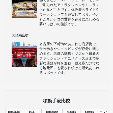
感できるテーマパークで、レゴモデル
で彩られたアトラクションやミニラン
ドが見どころです。体験型のライドや
ワークショップも充実しており、子ど
もたちがレゴの世界を存分に楽しめる
夢いっぱいの施設です。
大須商店街
名古屋の下町情緒あふれる商店街で、
食べ歩きやショッピングが存分に楽し
めます。老舗の味噌カツ店から最新の
ファッション・アニメグッズ店まで多
彩な店舗が軒を連ね、観光客だけでな
く地元民にも愛され続ける活気あふれ
るスポットです。
移動手段比較
移動手段
料金
移動時間
出発地
到着地
コメント