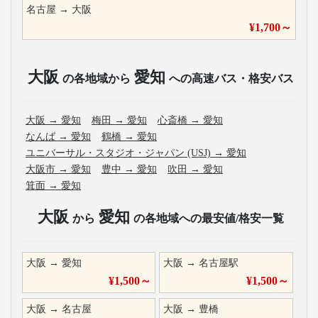
名古屋
→
大阪
¥
1,700
～
大阪
愛知
の各地域から
への高速バス・格安バス
大阪
→
愛知
梅田
→
愛知
心斎橋
→
愛知
なんば
→
愛知
鶴橋
→
愛知
ユニバーサル・スタジオ・ジャパン (USJ)
→
愛知
大阪市
→
愛知
豊中
→
愛知
吹田
→
愛知
箕面
→
愛知
大阪
愛知
から
の各地域への最安値/格安一覧
大阪
→
愛知
大阪
→
名古屋駅
¥
1,500
～
¥
1,500
～
大阪
→
名古屋
大阪
→
豊橋