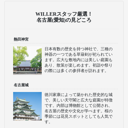
WILLERスタッフ厳選！
名古屋(愛知)の見どころ
熱田神宮
日本有数の歴史を持つ神社で、三種の
神器の一つである草薙剣が祀られてい
ます。広大な敷地内には美しい庭園も
あり、散策が楽しめます。初詣や祭り
の際には多くの参拝者が訪れます。
名古屋城
徳川家康によって築かれた歴史的な城
で、美しい天守閣と広大な庭園が特徴
です。内部は博物館として公開され、
名古屋の歴史や文化が学べます。桜の
季節には花見スポットとしても人気で
す。