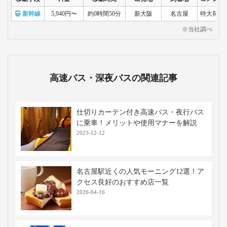
新幹線
5,940円〜
約0時間50分
新大阪
名古屋
特大荷物
※当社調べ
高速バス・深夜バスの関連記事
仕切りカーテン付き高速バス・夜行バス
に乗車！メリットや使用マナーを解説
2023-12-12
名古屋駅近くの人気モーニング12選！ア
クセス良好のおすすめ店一覧
2026-04-16