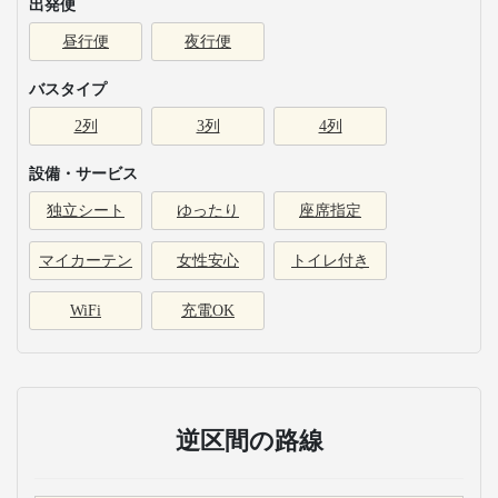
出発便
昼行便
夜行便
バスタイプ
2列
3列
4列
設備・サービス
独立シート
ゆったり
座席指定
マイカーテン
女性安心
トイレ付き
WiFi
充電OK
逆区間の路線