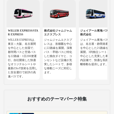
WILLER EXPRESS/STA
株式会社ジャムジャム
ジェイアール東海バス
R EXPRESS
エクスプレス
株式会社
WILLER EXPRESSは、
ジャムジャムエクスプ
ジェイアール東海バス
東京～大阪、名古屋間
レスは、首都圏を中心
は、名古屋・静岡発着
を中心とした全国で、
に22路線を展開。深夜
を中心とした21路線を
都市間バスと空港バス
バス・早朝バスに特化
展開。3列独立シートを
を22路線・1日200便運
した独自ダイヤと、コ
中心とした充実した車
行。自社開発した快適
ンセントなど設備が充
内設備で、快適な長距
なオリジナルシートや
実したシートで、多様
離移動を提供します。
最新のIoT技術を活用し
な移動ニーズに対応し
た安全運行で好評の高
ます。
速バスです。
おすすめのテーマパーク特集