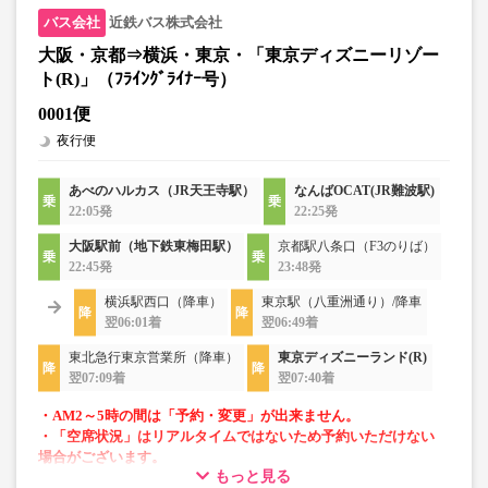
近鉄バス株式会社
大阪・京都⇒横浜・東京・「東京ディズニーリゾー
ト(R)」（ﾌﾗｲﾝｸﾞﾗｲﾅｰ号）
0001便
夜行便
あべのハルカス（JR天王寺駅）
なんばOCAT(JR難波駅)
22:05発
22:25発
大阪駅前（地下鉄東梅田駅）
京都駅八条口（F3のりば）
22:45発
23:48発
横浜駅西口（降車）
東京駅（八重洲通り）/降車
翌06:01着
翌06:49着
東北急行東京営業所（降車）
東京ディズニーランド(R)
翌07:09着
翌07:40着
・AM2～5時の間は「予約・変更」が出来ません。
・「空席状況」はリアルタイムではないため予約いただけない
場合がございます。
もっと見る
・車両は予告なく変更となる場合がございます。これに伴い、