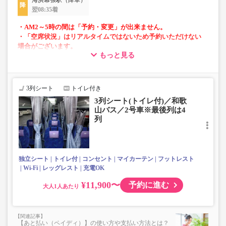
海浜幕張駅（降車）
翌08:35着
・AM2～5時の間は「予約・変更」が出来ません。
・「空席状況」はリアルタイムではないため予約いただけない
場合がございます。
もっと見る
・長旅も安心の車内トイレ完備
・全便フリーWi-Fi対応車両にて運行
・プラズマクラスター全車両搭載
3列シート
トイレ付き
・各座席にコンセントあり
3列シート(トイレ付)／和歌
・車内を常時換気、車内を清掃、除菌
山バス／2号車※最後列は4
・最後部は運行会社により４列シートとなる場合がありま
列
す
独立シート
トイレ付
コンセント
マイカーテン
フットレスト
Wi-Fi
レッグレスト
充電OK
¥11,900〜
予約に進む
大人
【あと払い（ペイディ）】の使い方や支払い方法とは？