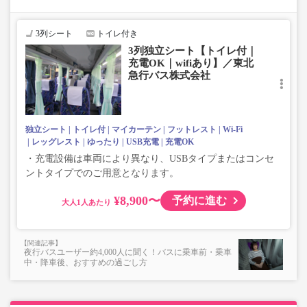
座席やシート設備が変更となる場合がございますので、あらか
じめご了承ください。
3列シート
トイレ付き
・増便は日によって運行会社が異なる可能性がございま
3列独立シート【トイレ付｜
す。
充電OK｜wifiあり】／東北
・ご予約の出発日・便の運行会社につきましては出発日間
急行バス株式会社
際で決定しますので、カスタマーセンターまでお問い合わ
せをお願いいたします。
独立シート
トイレ付
マイカーテン
フットレスト
Wi-Fi
レッグレスト
ゆったり
USB充電
充電OK
・充電設備は車両により異なり、USBタイプまたはコンセ
ントタイプでのご用意となります。
¥8,900〜
予約に進む
大人
夜行バスユーザー約4,000人に聞く！バスに乗車前・乗車
中・降車後、おすすめの過ごし方