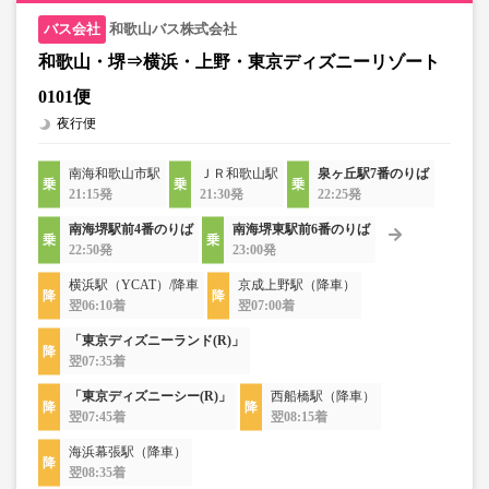
和歌山バス株式会社
和歌山・堺⇒横浜・上野・東京ディズニーリゾート
0101便
夜行便
南海和歌山市駅
ＪＲ和歌山駅
泉ヶ丘駅7番のりば
21:15発
21:30発
22:25発
南海堺駅前4番のりば
南海堺東駅前6番のりば
22:50発
23:00発
横浜駅（YCAT）/降車
京成上野駅（降車）
翌06:10着
翌07:00着
「東京ディズニーランド(R)」
翌07:35着
「東京ディズニーシー(R)」
西船橋駅（降車）
翌07:45着
翌08:15着
海浜幕張駅（降車）
翌08:35着