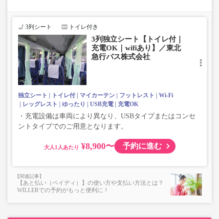
座席やシート設備が変更となる場合がございますので、あらか
じめご了承ください。
3列シート
トイレ付き
3列独立シート【トイレ付｜
充電OK｜wifiあり】／東北
急行バス株式会社
独立シート
トイレ付
マイカーテン
フットレスト
Wi-Fi
レッグレスト
ゆったり
USB充電
充電OK
・充電設備は車両により異なり、USBタイプまたはコンセ
ントタイプでのご用意となります。
¥8,900〜
予約に進む
大人
【あと払い（ペイディ）】の使い方や支払い方法とは？
WILLERでの予約がもっと便利に！