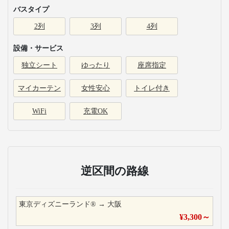
バスタイプ
2列
3列
4列
設備・サービス
独立シート
ゆったり
座席指定
マイカーテン
女性安心
トイレ付き
WiFi
充電OK
逆区間の路線
東京ディズニーランド®
→
大阪
¥
3,300
～