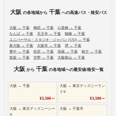
大阪
千葉
の各地域から
への高速バス・格安バス
大阪
→
千葉
梅田
→
千葉
心斎橋
→
千葉
なんば
→
千葉
天王寺
→
千葉
鶴橋
→
千葉
ユニバーサル・スタジオ・ジャパン (USJ)
→
千葉
新大阪
→
千葉
大阪市
→
千葉
堺
→
千葉
豊中
→
千葉
吹田
→
千葉
高槻
→
千葉
枚方
→
千葉
箕面
→
千葉
交野
→
千葉
大阪狭山
→
千葉
大阪
千葉
から
の各地域への最安値/格安一覧
大阪
→
千葉
大阪
→
東京ディズニーラン
ド®
¥
3,500
～
¥
3,500
～
大阪
→
東京ディズニーシー
大阪
→
千葉市
®