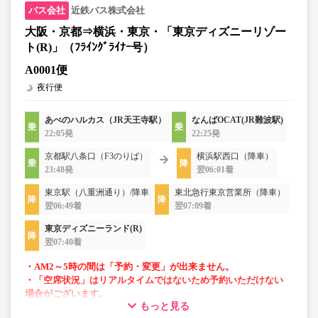
近鉄バス株式会社
大阪・京都⇒横浜・東京・「東京ディズニーリゾー
ト(R)」（ﾌﾗｲﾝｸﾞﾗｲﾅｰ号）
A0001便
夜行便
あべのハルカス（JR天王寺駅）
なんばOCAT(JR難波駅)
22:05発
22:25発
京都駅八条口（F3のりば）
横浜駅西口（降車）
23:48発
翌06:01着
東京駅（八重洲通り）/降車
東北急行東京営業所（降車）
翌06:49着
翌07:09着
東京ディズニーランド(R)
翌07:40着
・AM2～5時の間は「予約・変更」が出来ません。
・「空席状況」はリアルタイムではないため予約いただけない
場合がございます。
もっと見る
・車両は予告なく変更となる場合がございます。これに伴い、