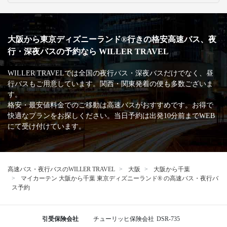
大阪から東京ディズニーランド®行きの格安高速バス、夜
行・深夜バスの予約なら WILLER TRAVEL
WILLER TRAVELでは全国の夜行バス・深夜バスだけでなく、昼
行バスもご用意しています。関西・関東発着の便も多数ございま
す。
格安・最安値料金でのご移動は高速バスがおすすめです。お得で
快適なプランをお探しください。当日予約は出発10分前までWEB
にて受け付けています。
高速バス・夜行バスのWILLER TRAVEL
大阪
大阪から千葉
マイカーテン 大阪から千葉 東京ディズニーランド® の高速バス・夜行バ
ス予約
引受保険会社
チューリッヒ保険会社
DSR-735