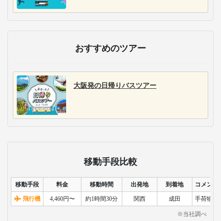
おすすめのツアー
大阪発の日帰りバスツアー
移動手段比較
移動手段
料金
移動時間
出発地
到着地
コメント
飛行機
4,460円〜
約1時間30分
関西
成田
手荷物検
※当社調べ