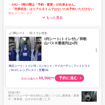
・AM2～5時の間は「予約・変更」が出来ません。
・「空席状況」はリアルタイムではないため予約いただけない
場合がございます。
もっと見る
・長旅も安心の車内トイレ完備
・全便フリーWi-Fi対応車両にて運行
・プラズマクラスター全車両搭載
3列シート
トイレ付き
・各座席にコンセントあり
3列シート(トイレ付)／和歌
・車内を常時換気、車内を清掃、除菌
山バス※最後列は4列
・最後部は運行会社により４列シートとなる場合がありま
す
独立シート
トイレ付
コンセント
マイカーテン
フットレスト
Wi-Fi
レッグレスト
充電OK
¥8,900〜
予約に進む
大人
夜行バスユーザー約4,000人に聞く！バスに乗車前・乗車
中・降車後、おすすめの過ごし方