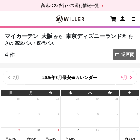
高速バス/夜行バス運行情報一覧
マイカーテン
大阪
東京ディズニーランド®
から
行
きの
高速バス・夜行バス
4
件
逆区間
7月
2026年8月最安値カレンダー
9月
日
月
火
水
木
金
土
26
27
28
29
30
31
1
2
3
4
5
6
7
8
9
10
11
12
13
14
15
￥10,400
￥9,900
￥10,400
￥9,900
￥11,900