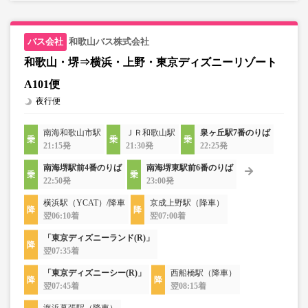
和歌山バス株式会社
和歌山・堺⇒横浜・上野・東京ディズニーリゾート
A101便
夜行便
南海和歌山市駅
ＪＲ和歌山駅
泉ヶ丘駅7番のりば
21:15発
21:30発
22:25発
南海堺駅前4番のりば
南海堺東駅前6番のりば
22:50発
23:00発
横浜駅（YCAT）/降車
京成上野駅（降車）
翌06:10着
翌07:00着
「東京ディズニーランド(R)」
翌07:35着
「東京ディズニーシー(R)」
西船橋駅（降車）
翌07:45着
翌08:15着