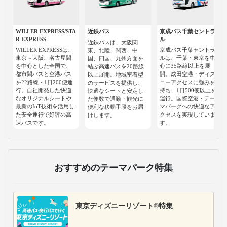
WILLER EXPRESS/STA
近鉄バス
京成バス千葉セントラ
R EXPRESS
ル
近鉄バスは、大阪関
WILLER EXPRESSは、
京成バス千葉セントラ
東、北陸、関西、中
東京～大阪、名古屋間
ルは、千葉・東京を中
国、四国、九州方面を
を中心とした全国で、
心に35路線以上を展
結ぶ高速バスを20路線
都市間バスと空港バス
開。成田空港・ディズ
以上展開。地域密着型
を22路線・1日200便運
ニーアクセスに強みを
のサービスを提供し、
行。自社開発した快適
持ち、1日500便以上を
快適なシートと安定し
なオリジナルシートや
運行。国際空港・テー
た便数で通勤・観光に
最新のIoT技術を活用し
マパークへの快適なア
便利な移動手段をお届
た安全運行で好評の高
クセスを実現していま
けします。
速バスです。
す。
おすすめのテーマパーク特集
東京ディズニーリゾート®特集