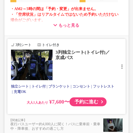
・AM2～5時の間は「予約・変更」が出来ません。
・「空席状況」はリアルタイムではないため予約いただけない
場合がございます。
もっと見る
・小人運賃は大人運賃の半額
・フリーWi-Fi対応
・長時間の移動でも安心の車内トイレあり
3列シート
トイレ付き
・乗務員1名にて運行
3列独立シート(トイレ付)／
・車内を常時換気、車内を清掃、除菌
京成バス
独立シート
トイレ付
ブランケット
コンセント
フットレスト
充電OK
¥7,600〜
予約に進む
大人
夜行バスユーザー約4,000人に聞く！バスに乗車前・乗車
中・降車後、おすすめの過ごし方