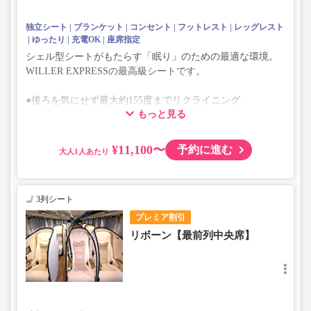
独立シート
ブランケット
コンセント
フットレスト
レッグレスト
ゆったり
充電OK
座席指定
シェル型シートがもたらす「眠り」のための最適な環境。
WILLER EXPRESSの最高級シートです。
●後ろを気にせず最大約155度までリクライニング
もっと見る
●座席・レッグレスト・フットレストが一体化したフルフ
ラット感
¥11,100〜
予約に進む
大人
3列シート
プレミア割引
リボーン【最前列中央席】