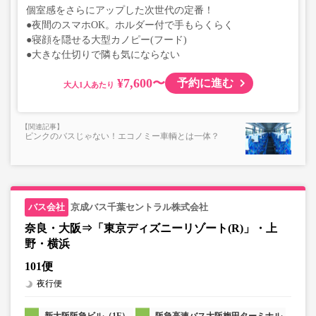
個室感をさらにアップした次世代の定番！
●夜間のスマホOK。ホルダー付で手もらくらく
●寝顔を隠せる大型カノピー(フード)
●大きな仕切りで隣も気にならない
¥7,600〜
予約に進む
大人
ピンクのバスじゃない！エコノミー車輌とは一体？
京成バス千葉セントラル株式会社
奈良・大阪⇒「東京ディズニーリゾート(R)」・上
野・横浜
101便
夜行便