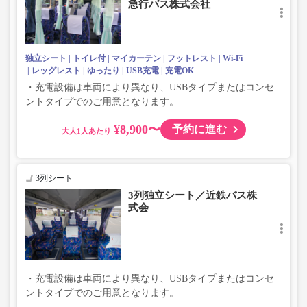
急行バス株式会社
際で決定しますので、カスタマーセンターまでお問い合わ
せをお願いいたします。
独立シート
トイレ付
マイカーテン
フットレスト
Wi-Fi
レッグレスト
ゆったり
USB充電
充電OK
・充電設備は車両により異なり、USBタイプまたはコンセ
ントタイプでのご用意となります。
¥8,900〜
予約に進む
大人
3列シート
3列独立シート／近鉄バス株
式会
・充電設備は車両により異なり、USBタイプまたはコンセ
ントタイプでのご用意となります。