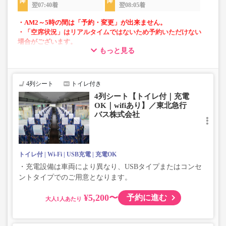
翌07:40着
翌08:05着
・AM2～5時の間は「予約・変更」が出来ません。
・「空席状況」はリアルタイムではないため予約いただけない
場合がございます。
もっと見る
・車両は予告なく変更となる場合がございます。これに伴い、
座席やシート設備が変更となる場合がございますので、あらか
じめご了承ください。
4列シート
トイレ付き
4列シート【トイレ付｜充電
OK｜wifiあり】／東北急行
バス株式会社
トイレ付
Wi-Fi
USB充電
充電OK
・充電設備は車両により異なり、USBタイプまたはコンセ
ントタイプでのご用意となります。
¥5,200〜
予約に進む
大人