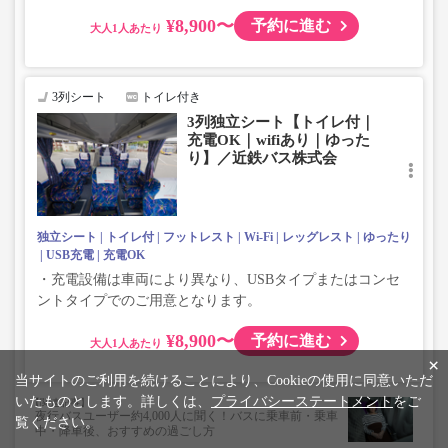
¥8,900〜
予約に進む
大人
3列シート
トイレ付き
3列独立シート【トイレ付｜
充電OK｜wifiあり｜ゆった
り】／近鉄バス株式会
独立シート
トイレ付
フットレスト
Wi-Fi
レッグレスト
ゆったり
USB充電
充電OK
・充電設備は車両により異なり、USBタイプまたはコンセ
ントタイプでのご用意となります。
¥8,900〜
予約に進む
大人
×
当サイトのご利用を続けることにより、Cookieの使用に同意いただ
いたものとします。詳しくは、
プライバシーステートメント
をご
夜行バスユーザー約4,000人に聞く！バスに乗車前・乗車
覧ください。
中・降車後、おすすめの過ごし方