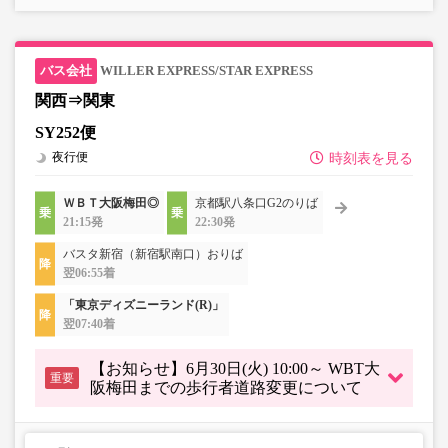
WILLER EXPRESS/STAR EXPRESS
関西⇒関東
SY252便
夜行便
時刻表を見る
ＷＢＴ大阪梅田◎
京都駅八条口G2のりば
21:15発
22:30発
バスタ新宿（新宿駅南口）おりば
翌06:55着
「東京ディズニーランド(R)」
翌07:40着
【お知らせ】6月30日(火) 10:00～ WBT大
重要
阪梅田までの歩行者道路変更について