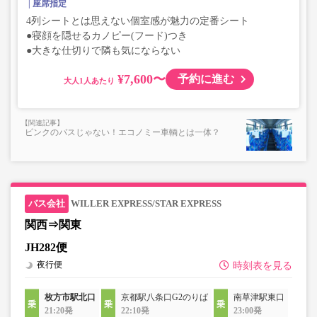
座席指定
4列シートとは思えない個室感が魅力の定番シート
●寝顔を隠せるカノピー(フード)つき
●大きな仕切りで隣も気にならない
¥7,600〜
予約に進む
大人
ピンクのバスじゃない！エコノミー車輌とは一体？
WILLER EXPRESS/STAR EXPRESS
関西⇒関東
JH282便
夜行便
時刻表を見る
枚方市駅北口
京都駅八条口G2のりば
南草津駅東口
21:20発
22:10発
23:00発