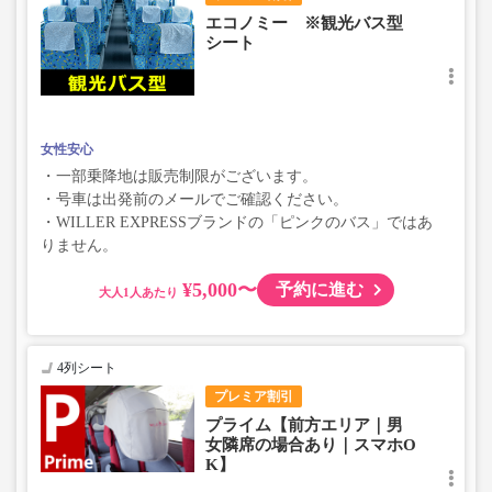
エコノミー ※観光バス型
シート
女性安心
・一部乗降地は販売制限がございます。
・号車は出発前のメールでご確認ください。
・WILLER EXPRESSブランドの「ピンクのバス」ではあ
りません。
¥5,000〜
予約に進む
大人
4列シート
プレミア割引
プライム【前方エリア｜男
女隣席の場合あり｜スマホO
K】