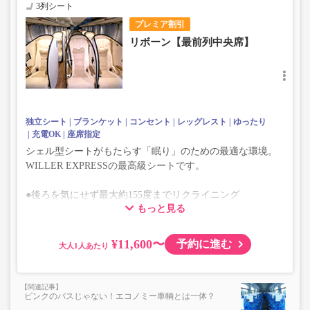
3列シート
プレミア割引
リボーン【最前列中央席】
独立シート
ブランケット
コンセント
レッグレスト
ゆったり
充電OK
座席指定
シェル型シートがもたらす「眠り」のための最適な環境。
WILLER EXPRESSの最高級シートです。
●後ろを気にせず最大約155度までリクライニング
もっと見る
●座席・レッグレストが一体化したフルフラット感
※最前列中央席はフットレスト・テーブルがございません
¥11,600〜
予約に進む
大人
ピンクのバスじゃない！エコノミー車輌とは一体？