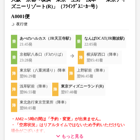
ズニーリゾート(R)」（ﾌﾗｲﾝｸﾞｽﾆｰｶｰ号）
A0001便
夜行便
あべのハルカス（JR天王寺駅）
なんばOCAT(JR難波駅)
21:45発
22:05発
京都駅八条口（F3のりば）
横浜駅西口（降車）
23:28発
翌05:41着
東京駅（八重洲通り）/降車
上野駅前（降車）
翌06:29着
翌06:45着
浅草駅前（降車）
東京ディズニーランド(R)
翌06:55着
翌07:40着
東北急行東京営業所（降車）
翌08:05着
・AM2～5時の間は「予約・変更」が出来ません。
・「空席状況」はリアルタイムではないため予約いただけない
場合がございます。
もっと見る
・車両は予告なく変更となる場合がございます。これに伴い、